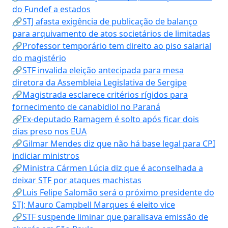
do Fundef a estados
🔗STJ afasta exigência de publicação de balanço
para arquivamento de atos societários de limitadas
🔗Professor temporário tem direito ao piso salarial
do magistério
🔗STF invalida eleição antecipada para mesa
diretora da Assembleia Legislativa de Sergipe
🔗Magistrada esclarece critérios rígidos para
fornecimento de canabidiol no Paraná
🔗Ex-deputado Ramagem é solto após ficar dois
dias preso nos EUA
🔗Gilmar Mendes diz que não há base legal para CPI
indiciar ministros
🔗Ministra Cármen Lúcia diz que é aconselhada a
deixar STF por ataques machistas
🔗Luis Felipe Salomão será o próximo presidente do
STJ; Mauro Campbell Marques é eleito vice
🔗STF suspende liminar que paralisava emissão de