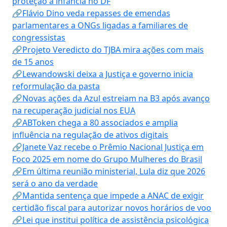
proteção à infância no DF
🔗Flávio Dino veda repasses de emendas
parlamentares a ONGs ligadas a familiares de
congressistas
🔗Projeto Veredicto do TJBA mira ações com mais
de 15 anos
🔗Lewandowski deixa a Justiça e governo inicia
reformulação da pasta
🔗Novas ações da Azul estreiam na B3 após avanço
na recuperação judicial nos EUA
🔗ABToken chega a 80 associados e amplia
influência na regulação de ativos digitais
🔗Janete Vaz recebe o Prêmio Nacional Justiça em
Foco 2025 em nome do Grupo Mulheres do Brasil
🔗Em última reunião ministerial, Lula diz que 2026
será o ano da verdade
🔗Mantida sentença que impede a ANAC de exigir
certidão fiscal para autorizar novos horários de voo
🔗Lei que institui política de assistência psicológica