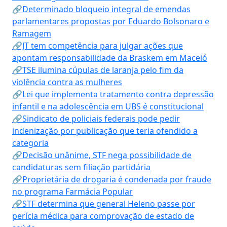
🔗Determinado bloqueio integral de emendas
parlamentares propostas por Eduardo Bolsonaro e
Ramagem
🔗JT tem competência para julgar ações que
apontam responsabilidade da Braskem em Maceió
🔗TSE ilumina cúpulas de laranja pelo fim da
violência contra as mulheres
🔗Lei que implementa tratamento contra depressão
infantil e na adolescência em UBS é constitucional
🔗Sindicato de policiais federais pode pedir
indenização por publicação que teria ofendido a
categoria
🔗Decisão unânime, STF nega possibilidade de
candidaturas sem filiação partidária
🔗Proprietária de drogaria é condenada por fraude
no programa Farmácia Popular
🔗STF determina que general Heleno passe por
perícia médica para comprovação de estado de