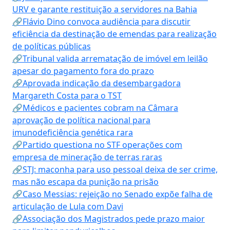
URV e garante restituição a servidores na Bahia
🔗Flávio Dino convoca audiência para discutir
eficiência da destinação de emendas para realização
de políticas públicas
🔗Tribunal valida arrematação de imóvel em leilão
apesar do pagamento fora do prazo
🔗Aprovada indicação da desembargadora
Margareth Costa para o TST
🔗Médicos e pacientes cobram na Câmara
aprovação de política nacional para
imunodeficiência genética rara
🔗Partido questiona no STF operações com
empresa de mineração de terras raras
🔗STJ: maconha para uso pessoal deixa de ser crime,
mas não escapa da punição na prisão
🔗Caso Messias: rejeição no Senado expõe falha de
articulação de Lula com Davi
🔗Associação dos Magistrados pede prazo maior