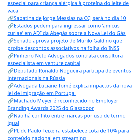
especial para criança alérgica à proteína do leite de
vaca
🔗Sabatina de Jorge Messias na CCJ será no dia 10
🔗Estados pedem para ingressar como ‘amicus
curiae’ em ADI da Abegás sobre a Nova Lei do Gás
🔗Senado aprova projeto de Murilo Galdino que
proíbe descontos associativos na folha do INSS
🔗Pinheiro Neto Advogados contrata consultora
especialista em venture capital
🔗Deputado Ronaldo Nogueira participa de eventos
internacionais na Rússia
🔗Advogada Luciane Tomé explica impactos da nova
lei de imigração em Portugal
🔗Machado Meyer é reconhecido no Employer
Branding Awards 2025 do Glassdoor
🔗Não há conflito entre marcas por uso de termo
igual
🔗PL de Paulo Teixeira estabelece cota de 10% para
conteúdo nacional em streaming