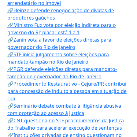
arrendatário no imóvel
🔗Heinze defende renegociação de dívidas de
produtores gaúchos
🔗Ministro Fux vota por eleição indireta para o
governo do RJ; placar está 1 a 1
🔗Zanin vota a favor de eleições diretas para
governador do Rio de Janeiro
🔗STF inicia julgamento sobre eleições para
mandato-tampão no Rio de Janeiro
🔗PGR defende eleições diretas para mandato-
tampão de governador do Rio de Janeiro
🔗Procedimento Restaurativo - Cejure/PR contribui
para concessão de indulto a pessoa em situação de
rua
🔗Seminário debate combate à litigância abusiva
com proteção ao acesso à Justiça
🔗CNT questiona no STF procedimentos da Justiça
do Trabalho para acelerar execução de sentenças
🔗Instituições privadas de ensino questionam no