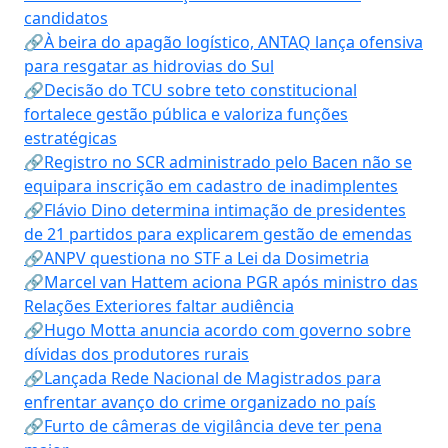
candidatos
🔗À beira do apagão logístico, ANTAQ lança ofensiva
para resgatar as hidrovias do Sul
🔗Decisão do TCU sobre teto constitucional
fortalece gestão pública e valoriza funções
estratégicas
🔗Registro no SCR administrado pelo Bacen não se
equipara inscrição em cadastro de inadimplentes
🔗Flávio Dino determina intimação de presidentes
de 21 partidos para explicarem gestão de emendas
🔗ANPV questiona no STF a Lei da Dosimetria
🔗Marcel van Hattem aciona PGR após ministro das
Relações Exteriores faltar audiência
🔗Hugo Motta anuncia acordo com governo sobre
dívidas dos produtores rurais
🔗Lançada Rede Nacional de Magistrados para
enfrentar avanço do crime organizado no país
🔗Furto de câmeras de vigilância deve ter pena