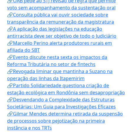
🔗OAB pede ao STJ revisão de regra que permite
voto sem acompanhamento da sustentação oral
🔗Consulta pública vai ouvir sociedade sobre
transparência da remuneração da magistratura
🔗A aplicação das legislações na educação
antirracista deve ser objetivo de todo o Judiciário
🔗Marcello Perino alerta produtores rurais em
afiliada do SBT
🔗Evento discute nesta sexta os impactos da
Reforma Tributária no setor de fintechs
🔗Revogada liminar que mantinha a Suzano na
operação das linhas da Itapemirim
🔗Partido Solidariedade questiona criação de
estação ecológica em Rondônia sem desapropriação
🔗Desvendando a Complexidade das Estruturas
Societárias: Um Guia para Investigações Eficazes
🔗Gilmar Mendes determina retirada da suspensão
de processos sobre pejotização na primeira
instância e nos TRTs