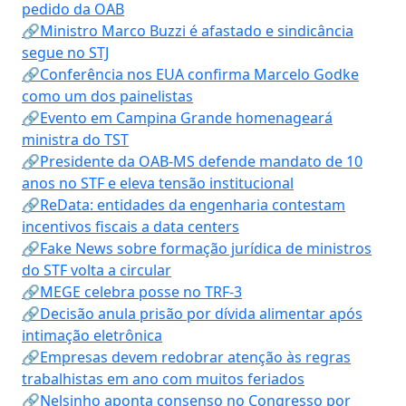
pedido da OAB
🔗Ministro Marco Buzzi é afastado e sindicância
segue no STJ
🔗Conferência nos EUA confirma Marcelo Godke
como um dos painelistas
🔗Evento em Campina Grande homenageará
ministra do TST
🔗Presidente da OAB-MS defende mandato de 10
anos no STF e eleva tensão institucional
🔗ReData: entidades da engenharia contestam
incentivos fiscais a data centers
🔗Fake News sobre formação jurídica de ministros
do STF volta a circular
🔗MEGE celebra posse no TRF-3
🔗Decisão anula prisão por dívida alimentar após
intimação eletrônica
🔗Empresas devem redobrar atenção às regras
trabalhistas em ano com muitos feriados
🔗Nelsinho aponta consenso no Congresso por