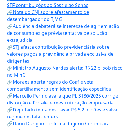
STF contribuições ao Sesc e ao Senac
🔗Nota do CNJ sobre afastamento de
desembargador do TJMG
🔗Audiência debaterá se interesse de agir em ação
de consumo exige prévia tentativa de solução
extrajudicial
🔗STJ afasta contribuição previdenciária sobre
valores pagos a previdência privada exclusiva de
dirigentes
🔗Ministro Augusto Nardes alerta: R$ 22 bi sob risco
no MinC
🔗Moraes aperta regras do Coaf e veta
compartilhamento sem identificação específica
🔗Marcello Perino avalia que PL 3186/2025 corrige
distorção e fortalece reestruturação empresarial
🔗Deputado tenta destravar R$ 5,2 bilhões e salvar
regime de data centers
🔗Dario Durigan confirma Rogério Ceron para