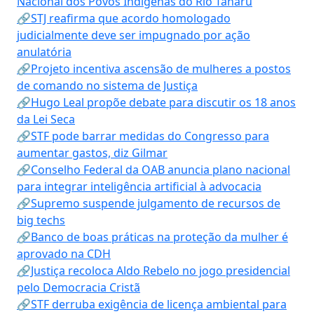
Nacional dos Povos Indígenas do Rio Tanaru
🔗STJ reafirma que acordo homologado
judicialmente deve ser impugnado por ação
anulatória
🔗Projeto incentiva ascensão de mulheres a postos
de comando no sistema de Justiça
🔗Hugo Leal propõe debate para discutir os 18 anos
da Lei Seca
🔗STF pode barrar medidas do Congresso para
aumentar gastos, diz Gilmar
🔗Conselho Federal da OAB anuncia plano nacional
para integrar inteligência artificial à advocacia
🔗Supremo suspende julgamento de recursos de
big techs
🔗Banco de boas práticas na proteção da mulher é
aprovado na CDH
🔗Justiça recoloca Aldo Rebelo no jogo presidencial
pelo Democracia Cristã
🔗STF derruba exigência de licença ambiental para