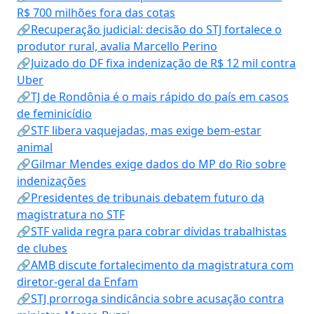
R$ 700 milhões fora das cotas
🔗Recuperação judicial: decisão do STJ fortalece o
produtor rural, avalia Marcello Perino
🔗Juizado do DF fixa indenização de R$ 12 mil contra
Uber
🔗TJ de Rondônia é o mais rápido do país em casos
de feminicídio
🔗STF libera vaquejadas, mas exige bem-estar
animal
🔗Gilmar Mendes exige dados do MP do Rio sobre
indenizações
🔗Presidentes de tribunais debatem futuro da
magistratura no STF
🔗STF valida regra para cobrar dívidas trabalhistas
de clubes
🔗AMB discute fortalecimento da magistratura com
diretor-geral da Enfam
🔗STJ prorroga sindicância sobre acusação contra