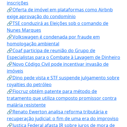
inscrições
🔗Oferta de imóvel em plataformas como Airbnb
exige aprovação do condomínio
🔗TSE conduzirá as Eleições sob o comando de
Nunes Marques
🔗Volkswagen é condenada por fraude em
homologação ambiental
🔗Coaf participa de reunião do Grupo de
Especialistas para o Combate à Lavagem de Dinheiro
🔗Novo Código Civil pode incentivar invasão de
imóveis
🔗Dino pede vista e STF suspende julgamento sobre
royalties do petróleo
🔗Fiocruz obtém patente para método de
tratamento que utiliza composto promissor contra
malária resistente
🔗Renato Ewerton analisa reforma tributária e
recuperação judicial: o fim de uma era do improviso
🔗Justiça Federal afasta IR sobre juros de mora de