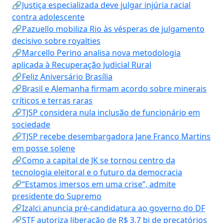
🔗Justiça especializada deve julgar injúria racial
contra adolescente
🔗Pazuello mobiliza Rio às vésperas de julgamento
decisivo sobre royalties
🔗Marcello Perino analisa nova metodologia
aplicada à Recuperação Judicial Rural
🔗Feliz Aniversário Brasília
🔗Brasil e Alemanha firmam acordo sobre minerais
críticos e terras raras
🔗TJSP considera nula inclusão de funcionário em
sociedade
🔗TJSP recebe desembargadora Jane Franco Martins
em posse solene
🔗Como a capital de JK se tornou centro da
tecnologia eleitoral e o futuro da democracia
🔗“Estamos imersos em uma crise”, admite
presidente do Supremo
🔗Izalci anuncia pré-candidatura ao governo do DF
🔗STF autoriza liberação de R$ 3,7 bi de precatórios