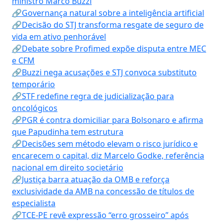
ministro Marco Buzzi
🔗Governança natural sobre a inteligência artificial
🔗Decisão do STJ transforma resgate de seguro de
vida em ativo penhorável
🔗Debate sobre Profimed expõe disputa entre MEC
e CFM
🔗Buzzi nega acusações e STJ convoca substituto
temporário
🔗STF redefine regra de judicialização para
oncológicos
🔗PGR é contra domiciliar para Bolsonaro e afirma
que Papudinha tem estrutura
🔗Decisões sem método elevam o risco jurídico e
encarecem o capital, diz Marcelo Godke, referência
nacional em direito societário
🔗Justiça barra atuação da OMB e reforça
exclusividade da AMB na concessão de títulos de
especialista
🔗TCE-PE revê expressão “erro grosseiro” após