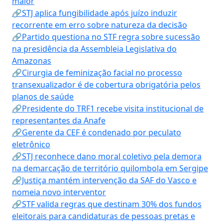
maior
🔗STJ aplica fungibilidade após juízo induzir
recorrente em erro sobre natureza da decisão
🔗Partido questiona no STF regra sobre sucessão
na presidência da Assembleia Legislativa do
Amazonas
🔗Cirurgia de feminização facial no processo
transexualizador é de cobertura obrigatória pelos
planos de saúde
🔗Presidente do TRF1 recebe visita institucional de
representantes da Anafe
🔗Gerente da CEF é condenado por peculato
eletrônico
🔗STJ reconhece dano moral coletivo pela demora
na demarcação de território quilombola em Sergipe
🔗Justiça mantém intervenção da SAF do Vasco e
nomeia novo interventor
🔗STF valida regras que destinam 30% dos fundos
eleitorais para candidaturas de pessoas pretas e