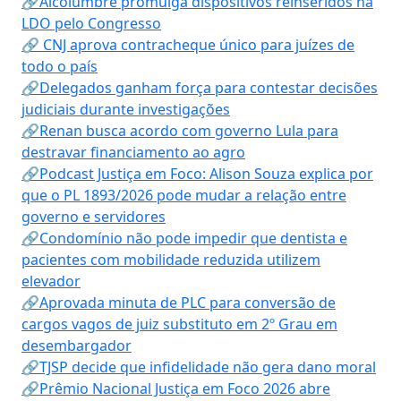
🔗Alcolumbre promulga dispositivos reinseridos na
LDO pelo Congresso
🔗 CNJ aprova contracheque único para juízes de
todo o país
🔗Delegados ganham força para contestar decisões
judiciais durante investigações
🔗Renan busca acordo com governo Lula para
destravar financiamento ao agro
🔗Podcast Justiça em Foco: Alison Souza explica por
que o PL 1893/2026 pode mudar a relação entre
governo e servidores
🔗Condomínio não pode impedir que dentista e
pacientes com mobilidade reduzida utilizem
elevador
🔗Aprovada minuta de PLC para conversão de
cargos vagos de juiz substituto em 2º Grau em
desembargador
🔗TJSP decide que infidelidade não gera dano moral
🔗Prêmio Nacional Justiça em Foco 2026 abre