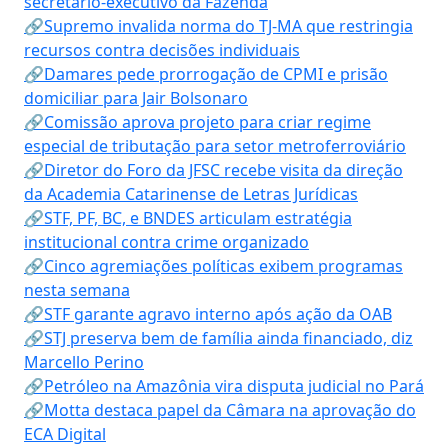
secretário-executivo da Fazenda
🔗Supremo invalida norma do TJ-MA que restringia
recursos contra decisões individuais
🔗Damares pede prorrogação de CPMI e prisão
domiciliar para Jair Bolsonaro
🔗Comissão aprova projeto para criar regime
especial de tributação para setor metroferroviário
🔗Diretor do Foro da JFSC recebe visita da direção
da Academia Catarinense de Letras Jurídicas
🔗STF, PF, BC, e BNDES articulam estratégia
institucional contra crime organizado
🔗Cinco agremiações políticas exibem programas
nesta semana
🔗STF garante agravo interno após ação da OAB
🔗STJ preserva bem de família ainda financiado, diz
Marcello Perino
🔗Petróleo na Amazônia vira disputa judicial no Pará
🔗Motta destaca papel da Câmara na aprovação do
ECA Digital