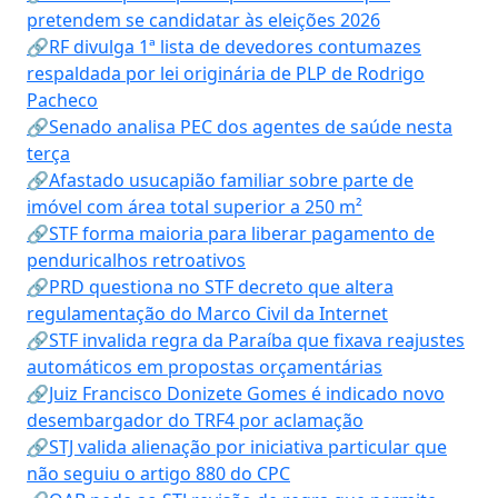
pretendem se candidatar às eleições 2026
🔗RF divulga 1ª lista de devedores contumazes
respaldada por lei originária de PLP de Rodrigo
Pacheco
🔗Senado analisa PEC dos agentes de saúde nesta
terça
🔗Afastado usucapião familiar sobre parte de
imóvel com área total superior a 250 m²
🔗STF forma maioria para liberar pagamento de
penduricalhos retroativos
🔗PRD questiona no STF decreto que altera
regulamentação do Marco Civil da Internet
🔗STF invalida regra da Paraíba que fixava reajustes
automáticos em propostas orçamentárias
🔗Juiz Francisco Donizete Gomes é indicado novo
desembargador do TRF4 por aclamação
🔗STJ valida alienação por iniciativa particular que
não seguiu o artigo 880 do CPC