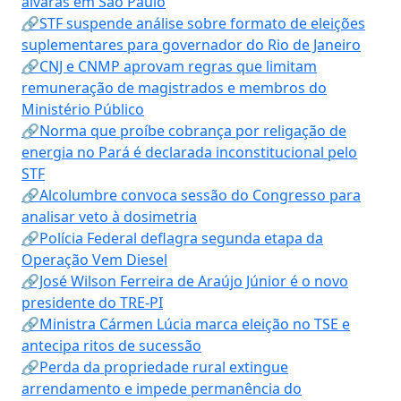
alvarás em São Paulo
🔗STF suspende análise sobre formato de eleições
suplementares para governador do Rio de Janeiro
🔗CNJ e CNMP aprovam regras que limitam
remuneração de magistrados e membros do
Ministério Público
🔗Norma que proíbe cobrança por religação de
energia no Pará é declarada inconstitucional pelo
STF
🔗Alcolumbre convoca sessão do Congresso para
analisar veto à dosimetria
🔗Polícia Federal deflagra segunda etapa da
Operação Vem Diesel
🔗José Wilson Ferreira de Araújo Júnior é o novo
presidente do TRE-PI
🔗Ministra Cármen Lúcia marca eleição no TSE e
antecipa ritos de sucessão
🔗Perda da propriedade rural extingue
arrendamento e impede permanência do