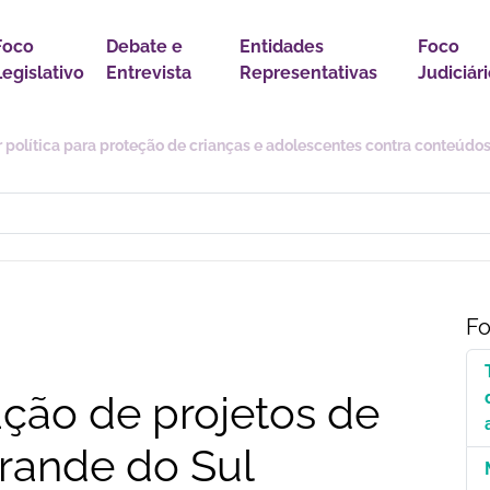
Foco
Debate e
Entidades
Foco
Legislativo
Entrevista
Representativas
Judiciár
r política para proteção de crianças e adolescentes contra conteúdo
Fo
ção de projetos de
Grande do Sul