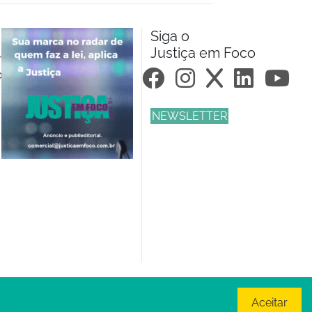
Siga o
Justiça em Foco
m.br
om.br
NEWSLETTER
Aceitar