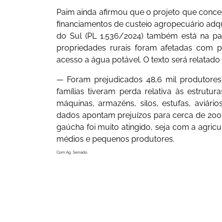
Paim ainda afirmou que o projeto que conc
financiamentos de custeio agropecuário adqu
do Sul (PL 1.536/2024) também está na pa
propriedades rurais foram afetadas com p
acesso a água potável. O texto será relatado
— Foram prejudicados 48,6 mil produtores 
famílias tiveram perda relativa às estrutu
máquinas, armazéns, silos, estufas, aviário
dados apontam prejuízos para cerca de 200
gaúcha foi muito atingido, seja com a agricu
médios e pequenos produtores.
Com Ag. Senado.