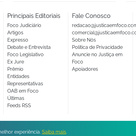
Principais Editoriais
Fale Conosco
Foco Judiciário
redacao@justicaemfoco.co
Artigos
comercial@justicaemfoco.c
Expresso
Sobre Nós
Debate e Entrevista
Politica de Privacidade
Foco Legislativo
Anuncie no Justiça em
Ex Jure
Foco
Prêmio
Apoiadores
Entidades
Representativas
OAB em Foco
Últimas
Feeds RSS
© 2026 Todos os direitos reservados.
melhor experiência.
Saiba mais
.