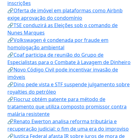
inscrições
🔗Oferta de imóvel em plataformas como Airbnb
exige aprovação do condomínio
🔗TSE conduzirá as Eleições sob o comando de
Nunes Marques
🔗Volkswagen é condenada por fraude em
homologação ambiental
🔗Coaf participa de reunião do Grupo de
Especialistas para o Combate à Lavagem de Dinheiro
🔗Novo Código Civil pode incentivar invasão de
imóveis
🔗Dino pede vista e STF suspende julgamento sobre
royalties do petróleo
🔗Fiocruz obtém patente para método de
tratamento que utiliza composto promissor contra
malária resistente
🔗Renato Ewerton analisa reforma tributária e
recuperação judicial: o fim de uma era do improviso
🔗Justiça Federal afasta IR sobre juros de mora de