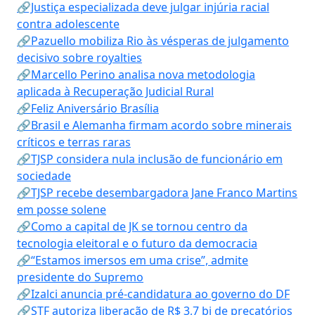
🔗Justiça especializada deve julgar injúria racial
contra adolescente
🔗Pazuello mobiliza Rio às vésperas de julgamento
decisivo sobre royalties
🔗Marcello Perino analisa nova metodologia
aplicada à Recuperação Judicial Rural
🔗Feliz Aniversário Brasília
🔗Brasil e Alemanha firmam acordo sobre minerais
críticos e terras raras
🔗TJSP considera nula inclusão de funcionário em
sociedade
🔗TJSP recebe desembargadora Jane Franco Martins
em posse solene
🔗Como a capital de JK se tornou centro da
tecnologia eleitoral e o futuro da democracia
🔗“Estamos imersos em uma crise”, admite
presidente do Supremo
🔗Izalci anuncia pré-candidatura ao governo do DF
🔗STF autoriza liberação de R$ 3,7 bi de precatórios