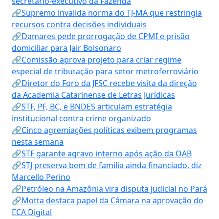
secretário-executivo da Fazenda
🔗Supremo invalida norma do TJ-MA que restringia
recursos contra decisões individuais
🔗Damares pede prorrogação de CPMI e prisão
domiciliar para Jair Bolsonaro
🔗Comissão aprova projeto para criar regime
especial de tributação para setor metroferroviário
🔗Diretor do Foro da JFSC recebe visita da direção
da Academia Catarinense de Letras Jurídicas
🔗STF, PF, BC, e BNDES articulam estratégia
institucional contra crime organizado
🔗Cinco agremiações políticas exibem programas
nesta semana
🔗STF garante agravo interno após ação da OAB
🔗STJ preserva bem de família ainda financiado, diz
Marcello Perino
🔗Petróleo na Amazônia vira disputa judicial no Pará
🔗Motta destaca papel da Câmara na aprovação do
ECA Digital