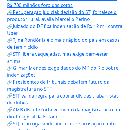
R$ 700 milhões fora das cotas
🔗Recuperação judicial: decisão do STJ fortalece o
produtor rural, avalia Marcello Perino
🔗Juizado do DF fixa indenização de R$ 12 mil contra
Uber
🔗TJ de Rondônia é o mais rápido do país em casos
de feminicídio
🔗STF libera vaquejadas, mas exige bem-estar
animal
🔗Gilmar Mendes exige dados do MP do Rio sobre
indenizações
🔗Presidentes de tribunais debatem futuro da
magistratura no STF
🔗STF valida regra para cobrar dívidas trabalhistas
de clubes
🔗AMB discute fortalecimento da magistratura com
diretor-geral da Enfam
🔗STJ prorroga sindicância sobre acusação contra