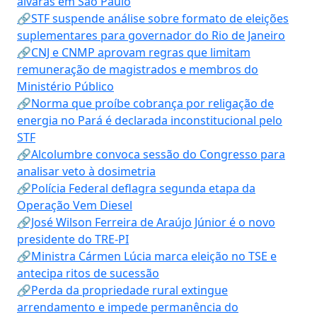
alvarás em São Paulo
🔗STF suspende análise sobre formato de eleições
suplementares para governador do Rio de Janeiro
🔗CNJ e CNMP aprovam regras que limitam
remuneração de magistrados e membros do
Ministério Público
🔗Norma que proíbe cobrança por religação de
energia no Pará é declarada inconstitucional pelo
STF
🔗Alcolumbre convoca sessão do Congresso para
analisar veto à dosimetria
🔗Polícia Federal deflagra segunda etapa da
Operação Vem Diesel
🔗José Wilson Ferreira de Araújo Júnior é o novo
presidente do TRE-PI
🔗Ministra Cármen Lúcia marca eleição no TSE e
antecipa ritos de sucessão
🔗Perda da propriedade rural extingue
arrendamento e impede permanência do