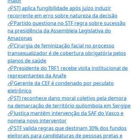
maior
🔗STJ aplica fungibilidade após juízo induzir
recorrente em erro sobre natureza da decisão
🔗Partido questiona no STF regra sobre sucessão
na presidência da Assembleia Legislativa do
Amazonas
🔗Cirurgia de feminização facial no processo
transexualizador é de cobertura obrigatória pelos
planos de saúde
🔗Presidente do TRF1 recebe visita institucional de
representantes da Anafe
🔗Gerente da CEF é condenado por peculato
eletrônico
🔗STJ reconhece dano moral coletivo pela demora
na demarcação de território quilombola em Sergipe
🔗Justiça mantém intervenção da SAF do Vasco e
nomeia novo interventor
🔗STF valida regras que destinam 30% dos fundos
eleitorais para candidaturas de pessoas pretas e