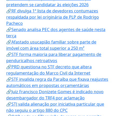
pretendem se candidatar às eleições 2026
🔗RF divulga 1ª lista de devedores contumazes
respaldada por lei originária de PLP de Rodrigo
Pacheco
🔗Senado analisa PEC dos agentes de saúde nesta
terça
🔗Afastado usucapião familiar sobre parte de
imóvel com área total superior a 250 m²
🔗STF forma maioria para liberar pagamento de
penduricalhos retroativos
🔗PRD questiona no STF decreto que altera
regulamentação do Marco Civil da Internet
🔗STF invalida regra da Paraíba que fixava reajustes
automáticos em propostas orçamentárias
🔗Juiz Francisco Donizete Gomes é indicado novo
desembargador do TRF4 por aclamação
🔗STJ valida alienação por iniciativa particular que
não seguiu o artigo 880 do CPC