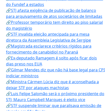
do Fundef a estados
🔗STJ afasta exigência de publicação de balanço
para arquivamento de atos societários de limitadas
🔗Professor temporário tem direito ao piso salarial
do magistério
🔗STF invalida eleição antecipada para mesa
diretora da Assembleia Legislativa de Sergipe
🔗Magistrada esclarece critérios rígidos para
fornecimento de canabidiol no Paraná
🔗Ex-deputado Ramagem é solto após ficar dois
dias preso nos EUA
🔗Gilmar Mendes diz que não há base legal para CPI
indiciar ministros
🔗Ministra Cármen Lúcia diz que é aconselhada a
deixar STF por ataques machistas
🔗Luis Felipe Salomão será o próximo presidente do
STJ; Mauro Campbell Marques é eleito vice
🔗STF suspende liminar que paralisava emissão de