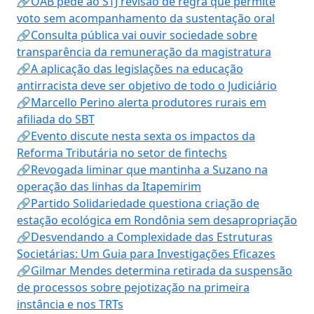
🔗OAB pede ao STJ revisão de regra que permite
voto sem acompanhamento da sustentação oral
🔗Consulta pública vai ouvir sociedade sobre
transparência da remuneração da magistratura
🔗A aplicação das legislações na educação
antirracista deve ser objetivo de todo o Judiciário
🔗Marcello Perino alerta produtores rurais em
afiliada do SBT
🔗Evento discute nesta sexta os impactos da
Reforma Tributária no setor de fintechs
🔗Revogada liminar que mantinha a Suzano na
operação das linhas da Itapemirim
🔗Partido Solidariedade questiona criação de
estação ecológica em Rondônia sem desapropriação
🔗Desvendando a Complexidade das Estruturas
Societárias: Um Guia para Investigações Eficazes
🔗Gilmar Mendes determina retirada da suspensão
de processos sobre pejotização na primeira
instância e nos TRTs