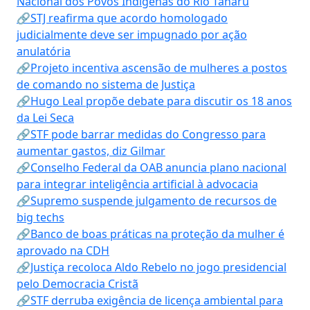
Nacional dos Povos Indígenas do Rio Tanaru
🔗STJ reafirma que acordo homologado
judicialmente deve ser impugnado por ação
anulatória
🔗Projeto incentiva ascensão de mulheres a postos
de comando no sistema de Justiça
🔗Hugo Leal propõe debate para discutir os 18 anos
da Lei Seca
🔗STF pode barrar medidas do Congresso para
aumentar gastos, diz Gilmar
🔗Conselho Federal da OAB anuncia plano nacional
para integrar inteligência artificial à advocacia
🔗Supremo suspende julgamento de recursos de
big techs
🔗Banco de boas práticas na proteção da mulher é
aprovado na CDH
🔗Justiça recoloca Aldo Rebelo no jogo presidencial
pelo Democracia Cristã
🔗STF derruba exigência de licença ambiental para