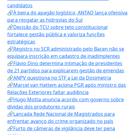
candidatos
🔗À beira do apagão logístico, ANTAQ lança ofensiva
para resgatar as hidrovias do Sul
🔗Decisão do TCU sobre teto constitucional
fortalece gestão pública e valoriza funções
estratégicas
🔗Registro no SCR administrado pelo Bacen não se
equipara inscrição em cadastro de inadimplentes
🔗Flávio Dino determina intimação de presidentes
de 21 partidos para explicarem gestão de emendas
🔗ANPV questiona no STF a Lei da Dosimetria
🔗Marcel van Hattem aciona PGR após ministro das
Relações Exteriores faltar audiência
🔗Hugo Motta anuncia acordo com governo sobre
dívidas dos produtores rurais
🔗Lançada Rede Nacional de Magistrados para
enfrentar avanço do crime organizado no país
🔗Furto de câmeras de vigilância deve ter pena