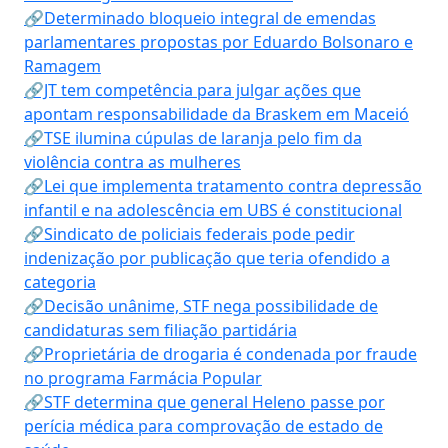
🔗Determinado bloqueio integral de emendas
parlamentares propostas por Eduardo Bolsonaro e
Ramagem
🔗JT tem competência para julgar ações que
apontam responsabilidade da Braskem em Maceió
🔗TSE ilumina cúpulas de laranja pelo fim da
violência contra as mulheres
🔗Lei que implementa tratamento contra depressão
infantil e na adolescência em UBS é constitucional
🔗Sindicato de policiais federais pode pedir
indenização por publicação que teria ofendido a
categoria
🔗Decisão unânime, STF nega possibilidade de
candidaturas sem filiação partidária
🔗Proprietária de drogaria é condenada por fraude
no programa Farmácia Popular
🔗STF determina que general Heleno passe por
perícia médica para comprovação de estado de