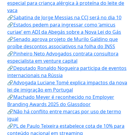
especial para criança alérgica à proteína do leite de
vaca
🔗Sabatina de Jorge Messias na CCJ será no dia 10
🔗Estados pedem para ingressar como ‘amicus
curiae’ em ADI da Abegás sobre a Nova Lei do Gás
🔗Senado aprova projeto de Murilo Galdino que
proíbe descontos associativos na folha do INSS
🔗Pinheiro Neto Advogados contrata consultora
especialista em venture capital
🔗Deputado Ronaldo Nogueira participa de eventos
internacionais na Rússia
🔗Advogada Luciane Tomé explica impactos da nova
lei de imigração em Portugal
🔗Machado Meyer é reconhecido no Employer
Branding Awards 2025 do Glassdoor
🔗Não há conflito entre marcas por uso de termo
igual
🔗PL de Paulo Teixeira estabelece cota de 10% para
conteúdo nacional em streaming