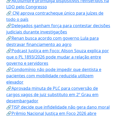
🔗Alcolumbre promulga dispositivos reinseridos na
LDO pelo Congresso
🔗 CNJ aprova contracheque único para juízes de
todo o país
🔗Delegados ganham força para contestar decisões
judiciais durante investigações
🔗Renan busca acordo com governo Lula para
destravar financiamento ao agro
🔗Podcast Justiça em Foco: Alison Souza explica por
que o PL 1893/2026 pode mudar a relação entre
governo e servidores
🔗Condomínio não pode impedir que dentista e
pacientes com mobilidade reduzida utilizem
elevador
🔗Aprovada minuta de PLC para conversão de
cargos vagos de juiz substituto em 2º Grau em
desembargador
🔗TJSP decide que infidelidade não gera dano moral
🔗Prêmio Nacional Justiça em Foco 2026 abre