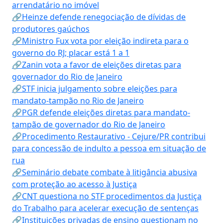
arrendatário no imóvel
🔗Heinze defende renegociação de dívidas de
produtores gaúchos
🔗Ministro Fux vota por eleição indireta para o
governo do RJ; placar está 1 a 1
🔗Zanin vota a favor de eleições diretas para
governador do Rio de Janeiro
🔗STF inicia julgamento sobre eleições para
mandato-tampão no Rio de Janeiro
🔗PGR defende eleições diretas para mandato-
tampão de governador do Rio de Janeiro
🔗Procedimento Restaurativo - Cejure/PR contribui
para concessão de indulto a pessoa em situação de
rua
🔗Seminário debate combate à litigância abusiva
com proteção ao acesso à Justiça
🔗CNT questiona no STF procedimentos da Justiça
do Trabalho para acelerar execução de sentenças
🔗Instituições privadas de ensino questionam no