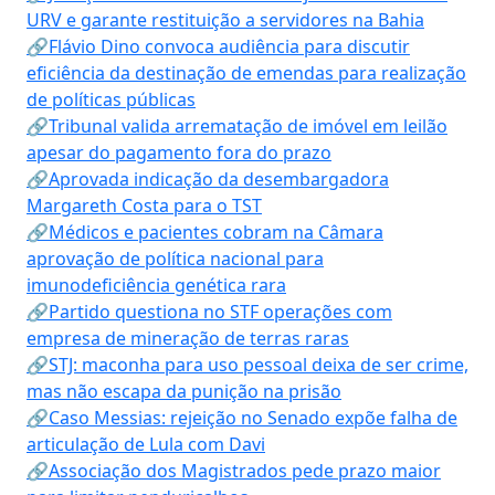
URV e garante restituição a servidores na Bahia
🔗Flávio Dino convoca audiência para discutir
eficiência da destinação de emendas para realização
de políticas públicas
🔗Tribunal valida arrematação de imóvel em leilão
apesar do pagamento fora do prazo
🔗Aprovada indicação da desembargadora
Margareth Costa para o TST
🔗Médicos e pacientes cobram na Câmara
aprovação de política nacional para
imunodeficiência genética rara
🔗Partido questiona no STF operações com
empresa de mineração de terras raras
🔗STJ: maconha para uso pessoal deixa de ser crime,
mas não escapa da punição na prisão
🔗Caso Messias: rejeição no Senado expõe falha de
articulação de Lula com Davi
🔗Associação dos Magistrados pede prazo maior