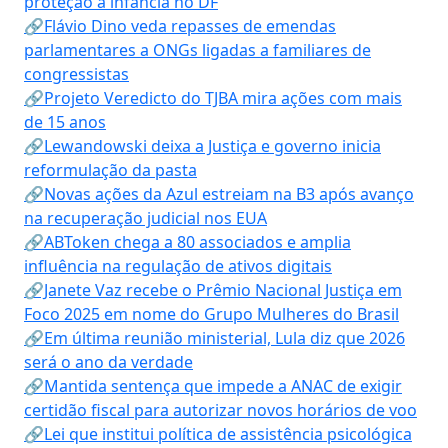
proteção à infância no DF
🔗Flávio Dino veda repasses de emendas
parlamentares a ONGs ligadas a familiares de
congressistas
🔗Projeto Veredicto do TJBA mira ações com mais
de 15 anos
🔗Lewandowski deixa a Justiça e governo inicia
reformulação da pasta
🔗Novas ações da Azul estreiam na B3 após avanço
na recuperação judicial nos EUA
🔗ABToken chega a 80 associados e amplia
influência na regulação de ativos digitais
🔗Janete Vaz recebe o Prêmio Nacional Justiça em
Foco 2025 em nome do Grupo Mulheres do Brasil
🔗Em última reunião ministerial, Lula diz que 2026
será o ano da verdade
🔗Mantida sentença que impede a ANAC de exigir
certidão fiscal para autorizar novos horários de voo
🔗Lei que institui política de assistência psicológica