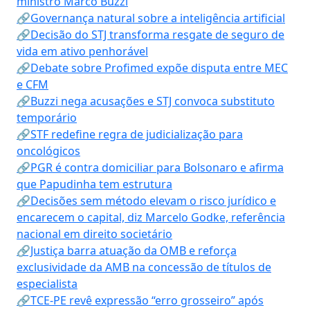
ministro Marco Buzzi
🔗Governança natural sobre a inteligência artificial
🔗Decisão do STJ transforma resgate de seguro de
vida em ativo penhorável
🔗Debate sobre Profimed expõe disputa entre MEC
e CFM
🔗Buzzi nega acusações e STJ convoca substituto
temporário
🔗STF redefine regra de judicialização para
oncológicos
🔗PGR é contra domiciliar para Bolsonaro e afirma
que Papudinha tem estrutura
🔗Decisões sem método elevam o risco jurídico e
encarecem o capital, diz Marcelo Godke, referência
nacional em direito societário
🔗Justiça barra atuação da OMB e reforça
exclusividade da AMB na concessão de títulos de
especialista
🔗TCE-PE revê expressão “erro grosseiro” após