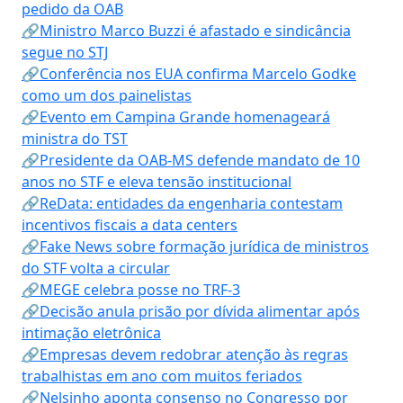
pedido da OAB
🔗Ministro Marco Buzzi é afastado e sindicância
segue no STJ
🔗Conferência nos EUA confirma Marcelo Godke
como um dos painelistas
🔗Evento em Campina Grande homenageará
ministra do TST
🔗Presidente da OAB-MS defende mandato de 10
anos no STF e eleva tensão institucional
🔗ReData: entidades da engenharia contestam
incentivos fiscais a data centers
🔗Fake News sobre formação jurídica de ministros
do STF volta a circular
🔗MEGE celebra posse no TRF-3
🔗Decisão anula prisão por dívida alimentar após
intimação eletrônica
🔗Empresas devem redobrar atenção às regras
trabalhistas em ano com muitos feriados
🔗Nelsinho aponta consenso no Congresso por