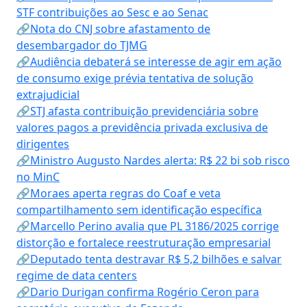
STF contribuições ao Sesc e ao Senac
🔗Nota do CNJ sobre afastamento de
desembargador do TJMG
🔗Audiência debaterá se interesse de agir em ação
de consumo exige prévia tentativa de solução
extrajudicial
🔗STJ afasta contribuição previdenciária sobre
valores pagos a previdência privada exclusiva de
dirigentes
🔗Ministro Augusto Nardes alerta: R$ 22 bi sob risco
no MinC
🔗Moraes aperta regras do Coaf e veta
compartilhamento sem identificação específica
🔗Marcello Perino avalia que PL 3186/2025 corrige
distorção e fortalece reestruturação empresarial
🔗Deputado tenta destravar R$ 5,2 bilhões e salvar
regime de data centers
🔗Dario Durigan confirma Rogério Ceron para