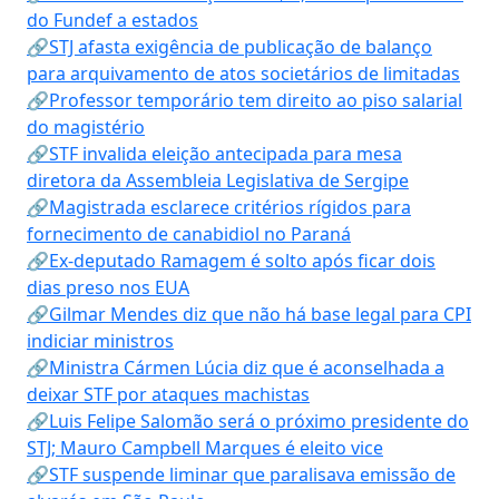
do Fundef a estados
🔗STJ afasta exigência de publicação de balanço
para arquivamento de atos societários de limitadas
🔗Professor temporário tem direito ao piso salarial
do magistério
🔗STF invalida eleição antecipada para mesa
diretora da Assembleia Legislativa de Sergipe
🔗Magistrada esclarece critérios rígidos para
fornecimento de canabidiol no Paraná
🔗Ex-deputado Ramagem é solto após ficar dois
dias preso nos EUA
🔗Gilmar Mendes diz que não há base legal para CPI
indiciar ministros
🔗Ministra Cármen Lúcia diz que é aconselhada a
deixar STF por ataques machistas
🔗Luis Felipe Salomão será o próximo presidente do
STJ; Mauro Campbell Marques é eleito vice
🔗STF suspende liminar que paralisava emissão de