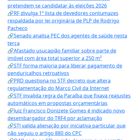
pretendem se candidatar às eleições 2026
🔗RF divulga 1ª lista de devedores contumazes
respaldada por lei originária de PLP de Rodrigo
Pacheco
🔗Senado analisa PEC dos agentes de saúde nesta
terça
🔗Afastado usucapião familiar sobre parte de
imóvel com área total superior a 250 m²
🔗STF forma maioria para liberar pagamento de
penduricalhos retroativos
🔗PRD questiona no STF decreto que altera
regulamentação do Marco Civil da Internet
🔗STF invalida regra da Paraíba que fixava reajustes
automáticos em propostas orçamentárias
🔗Juiz Francisco Donizete Gomes é indicado novo
desembargador do TRF4 por aclamação
🔗STJ valida alienação por iniciativa particular que
não seguiu o artigo 880 do CPC