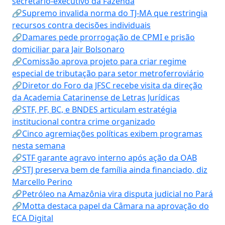
secretário-executivo da Fazenda
🔗Supremo invalida norma do TJ-MA que restringia
recursos contra decisões individuais
🔗Damares pede prorrogação de CPMI e prisão
domiciliar para Jair Bolsonaro
🔗Comissão aprova projeto para criar regime
especial de tributação para setor metroferroviário
🔗Diretor do Foro da JFSC recebe visita da direção
da Academia Catarinense de Letras Jurídicas
🔗STF, PF, BC, e BNDES articulam estratégia
institucional contra crime organizado
🔗Cinco agremiações políticas exibem programas
nesta semana
🔗STF garante agravo interno após ação da OAB
🔗STJ preserva bem de família ainda financiado, diz
Marcello Perino
🔗Petróleo na Amazônia vira disputa judicial no Pará
🔗Motta destaca papel da Câmara na aprovação do
ECA Digital