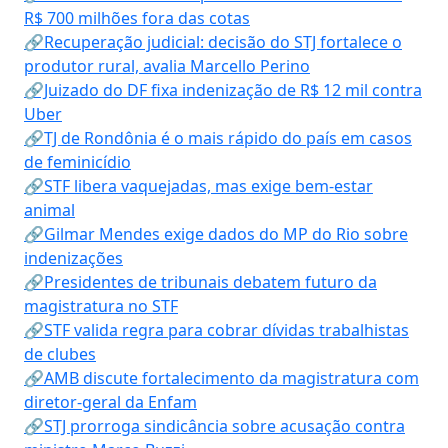
R$ 700 milhões fora das cotas
🔗Recuperação judicial: decisão do STJ fortalece o
produtor rural, avalia Marcello Perino
🔗Juizado do DF fixa indenização de R$ 12 mil contra
Uber
🔗TJ de Rondônia é o mais rápido do país em casos
de feminicídio
🔗STF libera vaquejadas, mas exige bem-estar
animal
🔗Gilmar Mendes exige dados do MP do Rio sobre
indenizações
🔗Presidentes de tribunais debatem futuro da
magistratura no STF
🔗STF valida regra para cobrar dívidas trabalhistas
de clubes
🔗AMB discute fortalecimento da magistratura com
diretor-geral da Enfam
🔗STJ prorroga sindicância sobre acusação contra