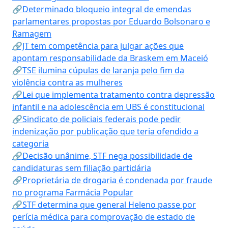
🔗Determinado bloqueio integral de emendas
parlamentares propostas por Eduardo Bolsonaro e
Ramagem
🔗JT tem competência para julgar ações que
apontam responsabilidade da Braskem em Maceió
🔗TSE ilumina cúpulas de laranja pelo fim da
violência contra as mulheres
🔗Lei que implementa tratamento contra depressão
infantil e na adolescência em UBS é constitucional
🔗Sindicato de policiais federais pode pedir
indenização por publicação que teria ofendido a
categoria
🔗Decisão unânime, STF nega possibilidade de
candidaturas sem filiação partidária
🔗Proprietária de drogaria é condenada por fraude
no programa Farmácia Popular
🔗STF determina que general Heleno passe por
perícia médica para comprovação de estado de