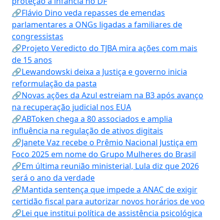
proteção à infância no DF
🔗Flávio Dino veda repasses de emendas
parlamentares a ONGs ligadas a familiares de
congressistas
🔗Projeto Veredicto do TJBA mira ações com mais
de 15 anos
🔗Lewandowski deixa a Justiça e governo inicia
reformulação da pasta
🔗Novas ações da Azul estreiam na B3 após avanço
na recuperação judicial nos EUA
🔗ABToken chega a 80 associados e amplia
influência na regulação de ativos digitais
🔗Janete Vaz recebe o Prêmio Nacional Justiça em
Foco 2025 em nome do Grupo Mulheres do Brasil
🔗Em última reunião ministerial, Lula diz que 2026
será o ano da verdade
🔗Mantida sentença que impede a ANAC de exigir
certidão fiscal para autorizar novos horários de voo
🔗Lei que institui política de assistência psicológica