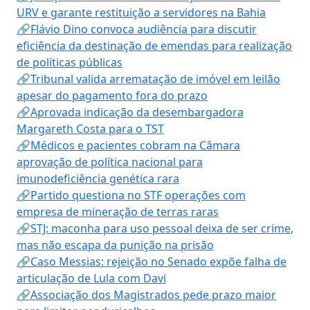
URV e garante restituição a servidores na Bahia
🔗Flávio Dino convoca audiência para discutir
eficiência da destinação de emendas para realização
de políticas públicas
🔗Tribunal valida arrematação de imóvel em leilão
apesar do pagamento fora do prazo
🔗Aprovada indicação da desembargadora
Margareth Costa para o TST
🔗Médicos e pacientes cobram na Câmara
aprovação de política nacional para
imunodeficiência genética rara
🔗Partido questiona no STF operações com
empresa de mineração de terras raras
🔗STJ: maconha para uso pessoal deixa de ser crime,
mas não escapa da punição na prisão
🔗Caso Messias: rejeição no Senado expõe falha de
articulação de Lula com Davi
🔗Associação dos Magistrados pede prazo maior