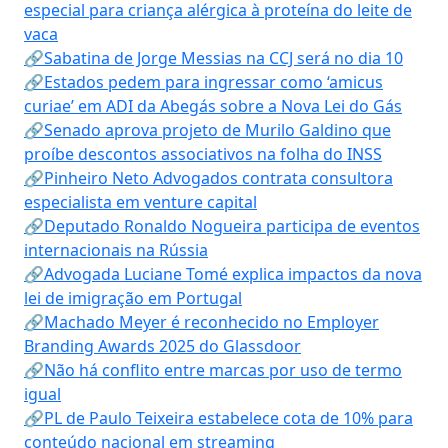
especial para criança alérgica à proteína do leite de
vaca
🔗Sabatina de Jorge Messias na CCJ será no dia 10
🔗Estados pedem para ingressar como ‘amicus
curiae’ em ADI da Abegás sobre a Nova Lei do Gás
🔗Senado aprova projeto de Murilo Galdino que
proíbe descontos associativos na folha do INSS
🔗Pinheiro Neto Advogados contrata consultora
especialista em venture capital
🔗Deputado Ronaldo Nogueira participa de eventos
internacionais na Rússia
🔗Advogada Luciane Tomé explica impactos da nova
lei de imigração em Portugal
🔗Machado Meyer é reconhecido no Employer
Branding Awards 2025 do Glassdoor
🔗Não há conflito entre marcas por uso de termo
igual
🔗PL de Paulo Teixeira estabelece cota de 10% para
conteúdo nacional em streaming