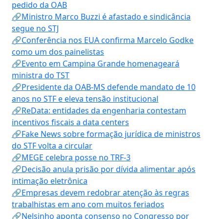
pedido da OAB
🔗Ministro Marco Buzzi é afastado e sindicância
segue no STJ
🔗Conferência nos EUA confirma Marcelo Godke
como um dos painelistas
🔗Evento em Campina Grande homenageará
ministra do TST
🔗Presidente da OAB-MS defende mandato de 10
anos no STF e eleva tensão institucional
🔗ReData: entidades da engenharia contestam
incentivos fiscais a data centers
🔗Fake News sobre formação jurídica de ministros
do STF volta a circular
🔗MEGE celebra posse no TRF-3
🔗Decisão anula prisão por dívida alimentar após
intimação eletrônica
🔗Empresas devem redobrar atenção às regras
trabalhistas em ano com muitos feriados
🔗Nelsinho aponta consenso no Congresso por