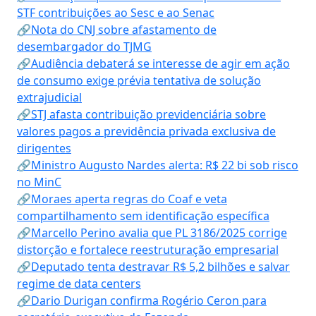
STF contribuições ao Sesc e ao Senac
🔗Nota do CNJ sobre afastamento de
desembargador do TJMG
🔗Audiência debaterá se interesse de agir em ação
de consumo exige prévia tentativa de solução
extrajudicial
🔗STJ afasta contribuição previdenciária sobre
valores pagos a previdência privada exclusiva de
dirigentes
🔗Ministro Augusto Nardes alerta: R$ 22 bi sob risco
no MinC
🔗Moraes aperta regras do Coaf e veta
compartilhamento sem identificação específica
🔗Marcello Perino avalia que PL 3186/2025 corrige
distorção e fortalece reestruturação empresarial
🔗Deputado tenta destravar R$ 5,2 bilhões e salvar
regime de data centers
🔗Dario Durigan confirma Rogério Ceron para