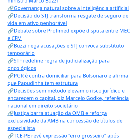
ministro Marco Buzzi
🔗Governança natural sobre a inteligência artificial
🔗Decisão do STJ transforma resgate de seguro de
vida em ativo penhorável
🔗Debate sobre Profimed expõe disputa entre MEC
e CFM
🔗Buzzi nega acusações e STJ convoca substituto
temporário
🔗STF redefine regra de judicialização para
oncológicos
🔗PGR é contra domiciliar para Bolsonaro e afirma
que Papudinha tem estrutura
🔗Decisões sem método elevam o risco jurídico e
encarecem o capital, diz Marcelo Godke, referência
nacional em direito societário
🔗Justiça barra atuação da OMB e reforça
exclusividade da AMB na concessão de títulos de
especialista
🔗TCE-PE revê expressão “erro grosseiro” após