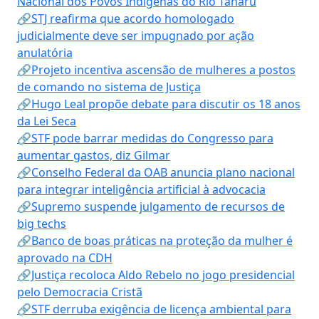
Nacional dos Povos Indígenas do Rio Tanaru
🔗STJ reafirma que acordo homologado
judicialmente deve ser impugnado por ação
anulatória
🔗Projeto incentiva ascensão de mulheres a postos
de comando no sistema de Justiça
🔗Hugo Leal propõe debate para discutir os 18 anos
da Lei Seca
🔗STF pode barrar medidas do Congresso para
aumentar gastos, diz Gilmar
🔗Conselho Federal da OAB anuncia plano nacional
para integrar inteligência artificial à advocacia
🔗Supremo suspende julgamento de recursos de
big techs
🔗Banco de boas práticas na proteção da mulher é
aprovado na CDH
🔗Justiça recoloca Aldo Rebelo no jogo presidencial
pelo Democracia Cristã
🔗STF derruba exigência de licença ambiental para