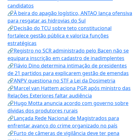
candidatos
🔗À beira do apagão logístico, ANTAQ lança ofensiva
para resgatar as hidrovias do Sul
🔗Decisão do TCU sobre teto constitucional
fortalece gestão pública e valoriza funções
estratégicas
🔗Registro no SCR administrado pelo Bacen não se
equipara inscrição em cadastro de inadimplentes
🔗Flávio Dino determina intimação de presidentes
de 21 partidos para explicarem gestão de emendas
🔗ANPV questiona no STF a Lei da Dosimetria
🔗Marcel van Hattem aciona PGR após ministro das
Relações Exteriores faltar audiência
🔗Hugo Motta anuncia acordo com governo sobre
dívidas dos produtores rurais
🔗Lançada Rede Nacional de Magistrados para
enfrentar avanço do crime organizado no país
🔗Furto de câmeras de vigilância deve ter pena