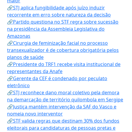
maior
🔗STJ aplica fungibilidade após juízo induzir
recorrente em erro sobre natureza da decisão
🔗Partido questiona no STF regra sobre sucessão
na presidência da Assembleia Legislativa do
Amazonas
🔗Cirurgia de feminização facial no processo
transexualizador é de cobertura obrigatória pelos
planos de saúde
🔗Presidente do TRF1 recebe visita institucional de
representantes da Anafe
🔗Gerente da CEF é condenado por peculato
eletrônico
🔗STJ reconhece dano moral coletivo pela demora
na demarcação de território quilombola em Sergipe
🔗Justiça mantém intervenção da SAF do Vasco e
nomeia novo interventor
🔗STF valida regras que destinam 30% dos fundos
eleitorais para candidaturas de pessoas pretas e