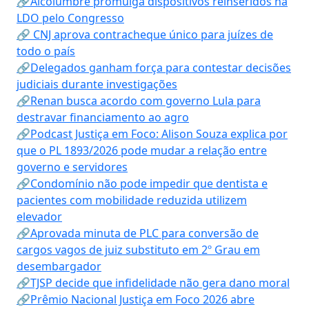
🔗Alcolumbre promulga dispositivos reinseridos na
LDO pelo Congresso
🔗 CNJ aprova contracheque único para juízes de
todo o país
🔗Delegados ganham força para contestar decisões
judiciais durante investigações
🔗Renan busca acordo com governo Lula para
destravar financiamento ao agro
🔗Podcast Justiça em Foco: Alison Souza explica por
que o PL 1893/2026 pode mudar a relação entre
governo e servidores
🔗Condomínio não pode impedir que dentista e
pacientes com mobilidade reduzida utilizem
elevador
🔗Aprovada minuta de PLC para conversão de
cargos vagos de juiz substituto em 2º Grau em
desembargador
🔗TJSP decide que infidelidade não gera dano moral
🔗Prêmio Nacional Justiça em Foco 2026 abre