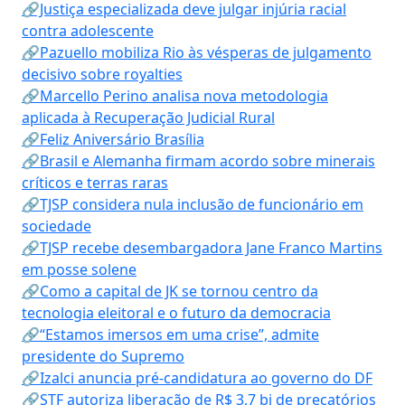
🔗Justiça especializada deve julgar injúria racial
contra adolescente
🔗Pazuello mobiliza Rio às vésperas de julgamento
decisivo sobre royalties
🔗Marcello Perino analisa nova metodologia
aplicada à Recuperação Judicial Rural
🔗Feliz Aniversário Brasília
🔗Brasil e Alemanha firmam acordo sobre minerais
críticos e terras raras
🔗TJSP considera nula inclusão de funcionário em
sociedade
🔗TJSP recebe desembargadora Jane Franco Martins
em posse solene
🔗Como a capital de JK se tornou centro da
tecnologia eleitoral e o futuro da democracia
🔗“Estamos imersos em uma crise”, admite
presidente do Supremo
🔗Izalci anuncia pré-candidatura ao governo do DF
🔗STF autoriza liberação de R$ 3,7 bi de precatórios