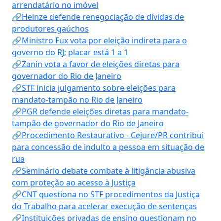
arrendatário no imóvel
🔗Heinze defende renegociação de dívidas de
produtores gaúchos
🔗Ministro Fux vota por eleição indireta para o
governo do RJ; placar está 1 a 1
🔗Zanin vota a favor de eleições diretas para
governador do Rio de Janeiro
🔗STF inicia julgamento sobre eleições para
mandato-tampão no Rio de Janeiro
🔗PGR defende eleições diretas para mandato-
tampão de governador do Rio de Janeiro
🔗Procedimento Restaurativo - Cejure/PR contribui
para concessão de indulto a pessoa em situação de
rua
🔗Seminário debate combate à litigância abusiva
com proteção ao acesso à Justiça
🔗CNT questiona no STF procedimentos da Justiça
do Trabalho para acelerar execução de sentenças
🔗Instituições privadas de ensino questionam no