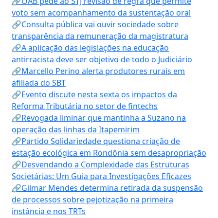
🔗OAB pede ao STJ revisão de regra que permite
voto sem acompanhamento da sustentação oral
🔗Consulta pública vai ouvir sociedade sobre
transparência da remuneração da magistratura
🔗A aplicação das legislações na educação
antirracista deve ser objetivo de todo o Judiciário
🔗Marcello Perino alerta produtores rurais em
afiliada do SBT
🔗Evento discute nesta sexta os impactos da
Reforma Tributária no setor de fintechs
🔗Revogada liminar que mantinha a Suzano na
operação das linhas da Itapemirim
🔗Partido Solidariedade questiona criação de
estação ecológica em Rondônia sem desapropriação
🔗Desvendando a Complexidade das Estruturas
Societárias: Um Guia para Investigações Eficazes
🔗Gilmar Mendes determina retirada da suspensão
de processos sobre pejotização na primeira
instância e nos TRTs