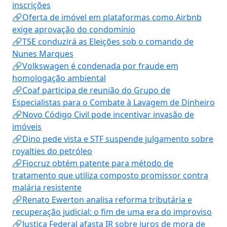
inscrições
🔗Oferta de imóvel em plataformas como Airbnb
exige aprovação do condomínio
🔗TSE conduzirá as Eleições sob o comando de
Nunes Marques
🔗Volkswagen é condenada por fraude em
homologação ambiental
🔗Coaf participa de reunião do Grupo de
Especialistas para o Combate à Lavagem de Dinheiro
🔗Novo Código Civil pode incentivar invasão de
imóveis
🔗Dino pede vista e STF suspende julgamento sobre
royalties do petróleo
🔗Fiocruz obtém patente para método de
tratamento que utiliza composto promissor contra
malária resistente
🔗Renato Ewerton analisa reforma tributária e
recuperação judicial: o fim de uma era do improviso
🔗Justiça Federal afasta IR sobre juros de mora de