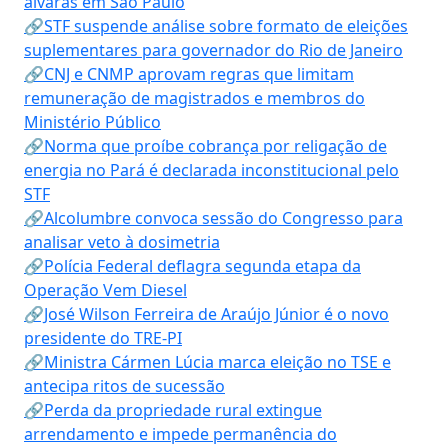
alvarás em São Paulo
🔗STF suspende análise sobre formato de eleições
suplementares para governador do Rio de Janeiro
🔗CNJ e CNMP aprovam regras que limitam
remuneração de magistrados e membros do
Ministério Público
🔗Norma que proíbe cobrança por religação de
energia no Pará é declarada inconstitucional pelo
STF
🔗Alcolumbre convoca sessão do Congresso para
analisar veto à dosimetria
🔗Polícia Federal deflagra segunda etapa da
Operação Vem Diesel
🔗José Wilson Ferreira de Araújo Júnior é o novo
presidente do TRE-PI
🔗Ministra Cármen Lúcia marca eleição no TSE e
antecipa ritos de sucessão
🔗Perda da propriedade rural extingue
arrendamento e impede permanência do