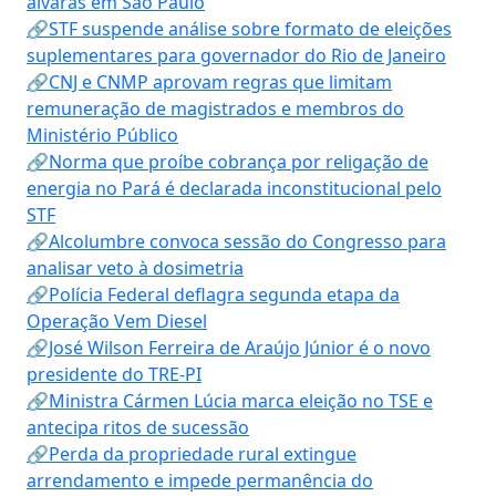
alvarás em São Paulo
🔗STF suspende análise sobre formato de eleições
suplementares para governador do Rio de Janeiro
🔗CNJ e CNMP aprovam regras que limitam
remuneração de magistrados e membros do
Ministério Público
🔗Norma que proíbe cobrança por religação de
energia no Pará é declarada inconstitucional pelo
STF
🔗Alcolumbre convoca sessão do Congresso para
analisar veto à dosimetria
🔗Polícia Federal deflagra segunda etapa da
Operação Vem Diesel
🔗José Wilson Ferreira de Araújo Júnior é o novo
presidente do TRE-PI
🔗Ministra Cármen Lúcia marca eleição no TSE e
antecipa ritos de sucessão
🔗Perda da propriedade rural extingue
arrendamento e impede permanência do