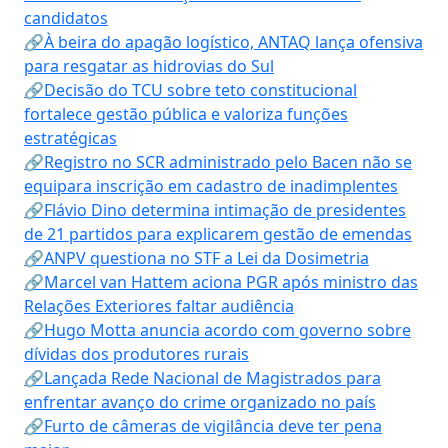
candidatos
🔗À beira do apagão logístico, ANTAQ lança ofensiva
para resgatar as hidrovias do Sul
🔗Decisão do TCU sobre teto constitucional
fortalece gestão pública e valoriza funções
estratégicas
🔗Registro no SCR administrado pelo Bacen não se
equipara inscrição em cadastro de inadimplentes
🔗Flávio Dino determina intimação de presidentes
de 21 partidos para explicarem gestão de emendas
🔗ANPV questiona no STF a Lei da Dosimetria
🔗Marcel van Hattem aciona PGR após ministro das
Relações Exteriores faltar audiência
🔗Hugo Motta anuncia acordo com governo sobre
dívidas dos produtores rurais
🔗Lançada Rede Nacional de Magistrados para
enfrentar avanço do crime organizado no país
🔗Furto de câmeras de vigilância deve ter pena