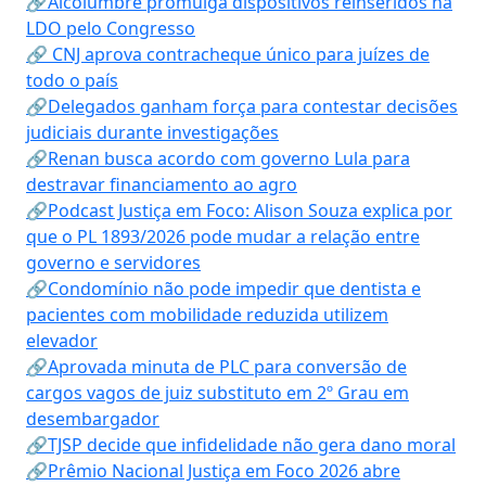
🔗Alcolumbre promulga dispositivos reinseridos na
LDO pelo Congresso
🔗 CNJ aprova contracheque único para juízes de
todo o país
🔗Delegados ganham força para contestar decisões
judiciais durante investigações
🔗Renan busca acordo com governo Lula para
destravar financiamento ao agro
🔗Podcast Justiça em Foco: Alison Souza explica por
que o PL 1893/2026 pode mudar a relação entre
governo e servidores
🔗Condomínio não pode impedir que dentista e
pacientes com mobilidade reduzida utilizem
elevador
🔗Aprovada minuta de PLC para conversão de
cargos vagos de juiz substituto em 2º Grau em
desembargador
🔗TJSP decide que infidelidade não gera dano moral
🔗Prêmio Nacional Justiça em Foco 2026 abre