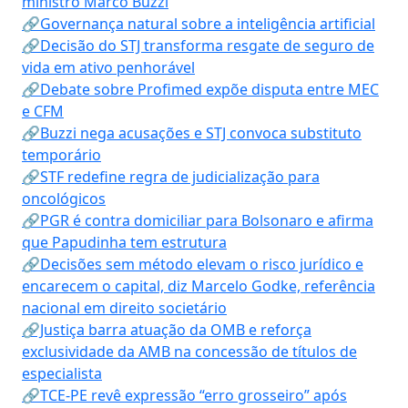
ministro Marco Buzzi
🔗Governança natural sobre a inteligência artificial
🔗Decisão do STJ transforma resgate de seguro de
vida em ativo penhorável
🔗Debate sobre Profimed expõe disputa entre MEC
e CFM
🔗Buzzi nega acusações e STJ convoca substituto
temporário
🔗STF redefine regra de judicialização para
oncológicos
🔗PGR é contra domiciliar para Bolsonaro e afirma
que Papudinha tem estrutura
🔗Decisões sem método elevam o risco jurídico e
encarecem o capital, diz Marcelo Godke, referência
nacional em direito societário
🔗Justiça barra atuação da OMB e reforça
exclusividade da AMB na concessão de títulos de
especialista
🔗TCE-PE revê expressão “erro grosseiro” após