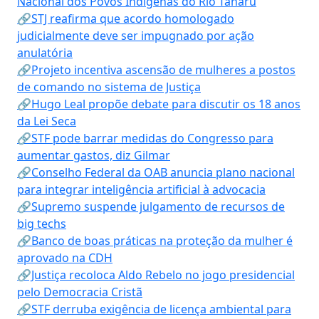
Nacional dos Povos Indígenas do Rio Tanaru
🔗STJ reafirma que acordo homologado
judicialmente deve ser impugnado por ação
anulatória
🔗Projeto incentiva ascensão de mulheres a postos
de comando no sistema de Justiça
🔗Hugo Leal propõe debate para discutir os 18 anos
da Lei Seca
🔗STF pode barrar medidas do Congresso para
aumentar gastos, diz Gilmar
🔗Conselho Federal da OAB anuncia plano nacional
para integrar inteligência artificial à advocacia
🔗Supremo suspende julgamento de recursos de
big techs
🔗Banco de boas práticas na proteção da mulher é
aprovado na CDH
🔗Justiça recoloca Aldo Rebelo no jogo presidencial
pelo Democracia Cristã
🔗STF derruba exigência de licença ambiental para