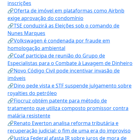
inscrições
🔗Oferta de imóvel em plataformas como Airbnb
exige aprovação do condomínio
🔗TSE conduzirá as Eleições sob o comando de
Nunes Marques
🔗Volkswagen é condenada por fraude em
homologação ambiental
🔗Coaf participa de reunião do Grupo de
Especialistas para o Combate à Lavagem de Dinheiro
🔗Novo Código Civil pode incentivar invasão de
imóveis
🔗Dino pede vista e STF suspende julgamento sobre
royalties do petróleo
🔗Fiocruz obtém patente para método de
tratamento que utiliza composto promissor contra
malária resistente
🔗Renato Ewerton analisa reforma tributária e
recuperação judicial: o fim de uma era do improviso
🔗Justiça Federal afasta IR sobre juros de mora de