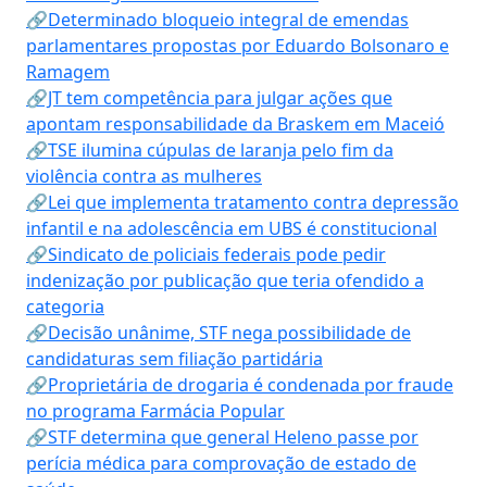
🔗Determinado bloqueio integral de emendas
parlamentares propostas por Eduardo Bolsonaro e
Ramagem
🔗JT tem competência para julgar ações que
apontam responsabilidade da Braskem em Maceió
🔗TSE ilumina cúpulas de laranja pelo fim da
violência contra as mulheres
🔗Lei que implementa tratamento contra depressão
infantil e na adolescência em UBS é constitucional
🔗Sindicato de policiais federais pode pedir
indenização por publicação que teria ofendido a
categoria
🔗Decisão unânime, STF nega possibilidade de
candidaturas sem filiação partidária
🔗Proprietária de drogaria é condenada por fraude
no programa Farmácia Popular
🔗STF determina que general Heleno passe por
perícia médica para comprovação de estado de