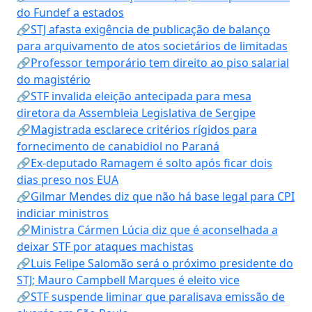
do Fundef a estados
🔗STJ afasta exigência de publicação de balanço
para arquivamento de atos societários de limitadas
🔗Professor temporário tem direito ao piso salarial
do magistério
🔗STF invalida eleição antecipada para mesa
diretora da Assembleia Legislativa de Sergipe
🔗Magistrada esclarece critérios rígidos para
fornecimento de canabidiol no Paraná
🔗Ex-deputado Ramagem é solto após ficar dois
dias preso nos EUA
🔗Gilmar Mendes diz que não há base legal para CPI
indiciar ministros
🔗Ministra Cármen Lúcia diz que é aconselhada a
deixar STF por ataques machistas
🔗Luis Felipe Salomão será o próximo presidente do
STJ; Mauro Campbell Marques é eleito vice
🔗STF suspende liminar que paralisava emissão de