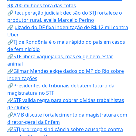
R$ 700 milhões fora das cotas
🔗Recuperação judicial: decisão do STJ fortalece o
produtor rural, avalia Marcello Perino
🔗Juizado do DF fixa indenização de R$ 12 mil contra
Uber
🔗TJ de Rondônia é o mais rápido do país em casos
de feminicídio
🔗STF libera vaquejadas, mas exige bem-estar
animal
🔗Gilmar Mendes exige dados do MP do Rio sobre
indenizações
🔗Presidentes de tribunais debatem futuro da
magistratura no STF
🔗STF valida regra para cobrar dívidas trabalhistas
de clubes
🔗AMB discute fortalecimento da magistratura com
diretor-geral da Enfam
🔗STJ prorroga sindicância sobre acusação contra