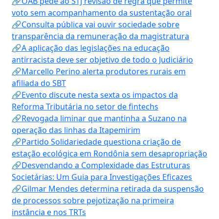
🔗OAB pede ao STJ revisão de regra que permite
voto sem acompanhamento da sustentação oral
🔗Consulta pública vai ouvir sociedade sobre
transparência da remuneração da magistratura
🔗A aplicação das legislações na educação
antirracista deve ser objetivo de todo o Judiciário
🔗Marcello Perino alerta produtores rurais em
afiliada do SBT
🔗Evento discute nesta sexta os impactos da
Reforma Tributária no setor de fintechs
🔗Revogada liminar que mantinha a Suzano na
operação das linhas da Itapemirim
🔗Partido Solidariedade questiona criação de
estação ecológica em Rondônia sem desapropriação
🔗Desvendando a Complexidade das Estruturas
Societárias: Um Guia para Investigações Eficazes
🔗Gilmar Mendes determina retirada da suspensão
de processos sobre pejotização na primeira
instância e nos TRTs