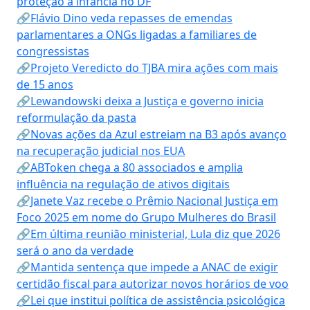
proteção à infância no DF
🔗Flávio Dino veda repasses de emendas
parlamentares a ONGs ligadas a familiares de
congressistas
🔗Projeto Veredicto do TJBA mira ações com mais
de 15 anos
🔗Lewandowski deixa a Justiça e governo inicia
reformulação da pasta
🔗Novas ações da Azul estreiam na B3 após avanço
na recuperação judicial nos EUA
🔗ABToken chega a 80 associados e amplia
influência na regulação de ativos digitais
🔗Janete Vaz recebe o Prêmio Nacional Justiça em
Foco 2025 em nome do Grupo Mulheres do Brasil
🔗Em última reunião ministerial, Lula diz que 2026
será o ano da verdade
🔗Mantida sentença que impede a ANAC de exigir
certidão fiscal para autorizar novos horários de voo
🔗Lei que institui política de assistência psicológica