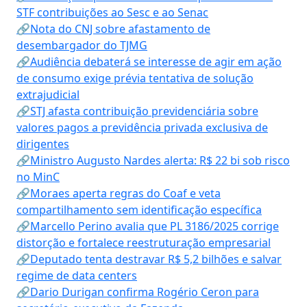
STF contribuições ao Sesc e ao Senac
🔗Nota do CNJ sobre afastamento de
desembargador do TJMG
🔗Audiência debaterá se interesse de agir em ação
de consumo exige prévia tentativa de solução
extrajudicial
🔗STJ afasta contribuição previdenciária sobre
valores pagos a previdência privada exclusiva de
dirigentes
🔗Ministro Augusto Nardes alerta: R$ 22 bi sob risco
no MinC
🔗Moraes aperta regras do Coaf e veta
compartilhamento sem identificação específica
🔗Marcello Perino avalia que PL 3186/2025 corrige
distorção e fortalece reestruturação empresarial
🔗Deputado tenta destravar R$ 5,2 bilhões e salvar
regime de data centers
🔗Dario Durigan confirma Rogério Ceron para