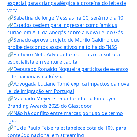
especial para criança alérgica à proteína do leite de
vaca
🔗Sabatina de Jorge Messias na CCJ será no dia 10
🔗Estados pedem para ingressar como ‘amicus
curiae’ em ADI da Abegás sobre a Nova Lei do Gás
🔗Senado aprova projeto de Murilo Galdino que
proíbe descontos associativos na folha do INSS
🔗Pinheiro Neto Advogados contrata consultora
especialista em venture capital
🔗Deputado Ronaldo Nogueira participa de eventos
internacionais na Rússia
🔗Advogada Luciane Tomé explica impactos da nova
lei de imigração em Portugal
🔗Machado Meyer é reconhecido no Employer
Branding Awards 2025 do Glassdoor
🔗Não há conflito entre marcas por uso de termo
igual
🔗PL de Paulo Teixeira estabelece cota de 10% para
conteúdo nacional em streaming