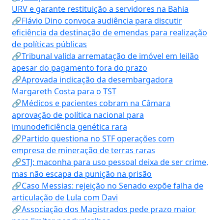
URV e garante restituição a servidores na Bahia
🔗Flávio Dino convoca audiência para discutir
eficiência da destinação de emendas para realização
de políticas públicas
🔗Tribunal valida arrematação de imóvel em leilão
apesar do pagamento fora do prazo
🔗Aprovada indicação da desembargadora
Margareth Costa para o TST
🔗Médicos e pacientes cobram na Câmara
aprovação de política nacional para
imunodeficiência genética rara
🔗Partido questiona no STF operações com
empresa de mineração de terras raras
🔗STJ: maconha para uso pessoal deixa de ser crime,
mas não escapa da punição na prisão
🔗Caso Messias: rejeição no Senado expõe falha de
articulação de Lula com Davi
🔗Associação dos Magistrados pede prazo maior