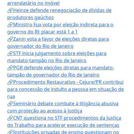
arrendatário no imóvel
🔗Heinze defende renegociação de dívidas de
produtores gaúchos
🔗Ministro Fux vota por eleição indireta para o
governo do RJ; placar está 1 a 1
🔗Zanin vota a favor de eleições diretas para
governador do Rio de Janeiro
🔗STF inicia julgamento sobre eleições para
mandato-tampão no Rio de Janeiro
🔗PGR defende eleições diretas para mandato-
tampão de governador do Rio de Janeiro
🔗Procedimento Restaurativo - Cejure/PR contribui
para concessão de indulto a pessoa em situação de
rua
🔗Seminário debate combate à litigância abusiva
com proteção ao acesso à Justiça
🔗CNT questiona no STF procedimentos da Justiça
do Trabalho para acelerar execução de sentenças
🔗Instituições privadas de ensino questionam no