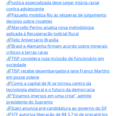
🔗Justiça especializada deve julgar injúria racial
contra adolescente
🔗Pazuello mobiliza Rio às vésperas de julgamento
decisivo sobre royalties
🔗Marcello Perino analisa nova metodologia
aplicada à Recuperação Judicial Rural
🔗Feliz Aniversário Brasília
🔗Brasil e Alemanha firmam acordo sobre minerais
críticos e terras raras
🔗TJSP considera nula inclusão de funcionário em
sociedade
🔗TJSP recebe desembargadora Jane Franco Martins
em posse solene
🔗Como a capital de JK se tornou centro da
tecnologia eleitoral e o futuro da democracia
🔗“Estamos imersos em uma crise”, admite
presidente do Supremo
🔗Izalci anuncia pré-candidatura ao governo do DF
🔗STF autoriza liberação de R$ 3,7 bi de precatórios