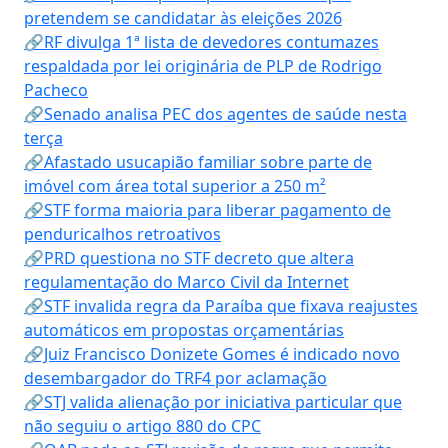
pretendem se candidatar às eleições 2026
🔗RF divulga 1ª lista de devedores contumazes
respaldada por lei originária de PLP de Rodrigo
Pacheco
🔗Senado analisa PEC dos agentes de saúde nesta
terça
🔗Afastado usucapião familiar sobre parte de
imóvel com área total superior a 250 m²
🔗STF forma maioria para liberar pagamento de
penduricalhos retroativos
🔗PRD questiona no STF decreto que altera
regulamentação do Marco Civil da Internet
🔗STF invalida regra da Paraíba que fixava reajustes
automáticos em propostas orçamentárias
🔗Juiz Francisco Donizete Gomes é indicado novo
desembargador do TRF4 por aclamação
🔗STJ valida alienação por iniciativa particular que
não seguiu o artigo 880 do CPC