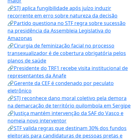
maior
🔗STJ aplica fungibilidade após juízo induzir
recorrente em erro sobre natureza da decisão
🔗Partido questiona no STF regra sobre sucessão
na presidência da Assembleia Legislativa do
Amazonas
🔗Cirurgia de feminização facial no processo
transexualizador é de cobertura obrigatória pelos
planos de saúde
🔗Presidente do TRF1 recebe visita institucional de
representantes da Anafe
🔗Gerente da CEF é condenado por peculato
eletrônico
🔗STJ reconhece dano moral coletivo pela demora
na demarcação de território quilombola em Sergipe
🔗Justiça mantém intervenção da SAF do Vasco e
nomeia novo interventor
🔗STF valida regras que destinam 30% dos fundos
eleitorais para candidaturas de pessoas pretas e