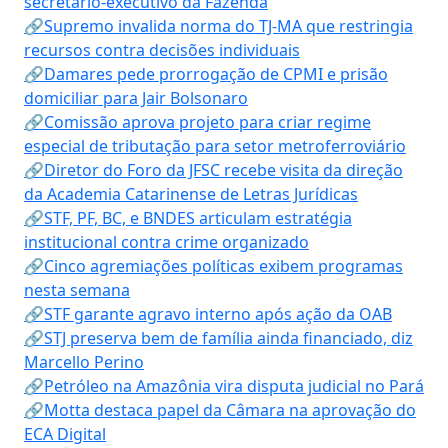
secretário-executivo da Fazenda
🔗Supremo invalida norma do TJ-MA que restringia
recursos contra decisões individuais
🔗Damares pede prorrogação de CPMI e prisão
domiciliar para Jair Bolsonaro
🔗Comissão aprova projeto para criar regime
especial de tributação para setor metroferroviário
🔗Diretor do Foro da JFSC recebe visita da direção
da Academia Catarinense de Letras Jurídicas
🔗STF, PF, BC, e BNDES articulam estratégia
institucional contra crime organizado
🔗Cinco agremiações políticas exibem programas
nesta semana
🔗STF garante agravo interno após ação da OAB
🔗STJ preserva bem de família ainda financiado, diz
Marcello Perino
🔗Petróleo na Amazônia vira disputa judicial no Pará
🔗Motta destaca papel da Câmara na aprovação do
ECA Digital