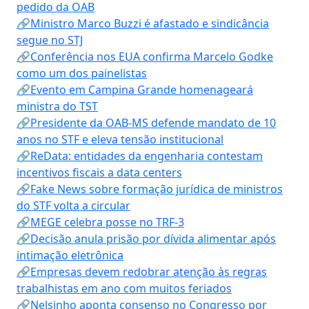
pedido da OAB
🔗Ministro Marco Buzzi é afastado e sindicância
segue no STJ
🔗Conferência nos EUA confirma Marcelo Godke
como um dos painelistas
🔗Evento em Campina Grande homenageará
ministra do TST
🔗Presidente da OAB-MS defende mandato de 10
anos no STF e eleva tensão institucional
🔗ReData: entidades da engenharia contestam
incentivos fiscais a data centers
🔗Fake News sobre formação jurídica de ministros
do STF volta a circular
🔗MEGE celebra posse no TRF-3
🔗Decisão anula prisão por dívida alimentar após
intimação eletrônica
🔗Empresas devem redobrar atenção às regras
trabalhistas em ano com muitos feriados
🔗Nelsinho aponta consenso no Congresso por