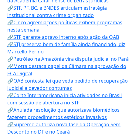
da Academia Catarinense de Letras Jurídicas
🔗STF, PF, BC, e BNDES articulam estratégia
institucional contra crime organizado
🔗Cinco agremiações políticas exibem programas
nesta semana
🔗STF garante agravo interno após ação da OAB
🔗STJ preserva bem de família ainda financiado, diz
Marcello Perino
🔗Petróleo na Amazônia vira disputa judicial no Pará
🔗Motta destaca papel da Câmara na aprovação do
ECA Digital
🔗OAB contesta lei que veda pedido de recuperação
judicial a devedor contumaz
🔗Corte Interamericana inicia atividades no Brasil
com sessão de abertura no STF
🔗Anulada resolução que autorizava biomédicos
fazerem procedimentos estéticos invasivos
🔗Supremo autoriza nova fase da Operação Sem
Desconto no DF e no Ceará