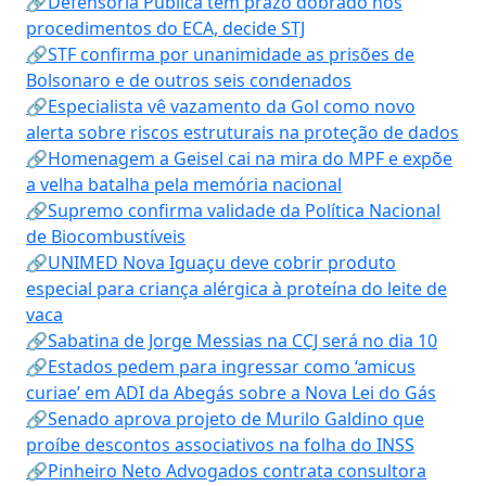
🔗Defensoria Pública tem prazo dobrado nos
procedimentos do ECA, decide STJ
🔗STF confirma por unanimidade as prisões de
Bolsonaro e de outros seis condenados
🔗Especialista vê vazamento da Gol como novo
alerta sobre riscos estruturais na proteção de dados
🔗Homenagem a Geisel cai na mira do MPF e expõe
a velha batalha pela memória nacional
🔗Supremo confirma validade da Política Nacional
de Biocombustíveis
🔗UNIMED Nova Iguaçu deve cobrir produto
especial para criança alérgica à proteína do leite de
vaca
🔗Sabatina de Jorge Messias na CCJ será no dia 10
🔗Estados pedem para ingressar como ‘amicus
curiae’ em ADI da Abegás sobre a Nova Lei do Gás
🔗Senado aprova projeto de Murilo Galdino que
proíbe descontos associativos na folha do INSS
🔗Pinheiro Neto Advogados contrata consultora