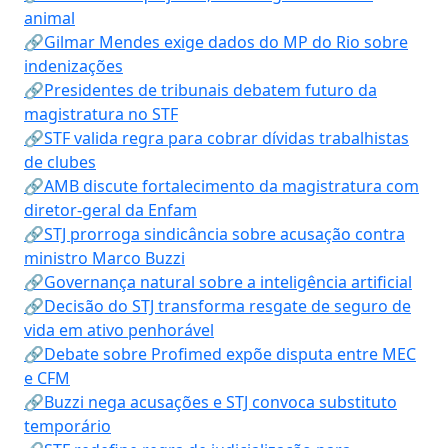
animal
🔗Gilmar Mendes exige dados do MP do Rio sobre
indenizações
🔗Presidentes de tribunais debatem futuro da
magistratura no STF
🔗STF valida regra para cobrar dívidas trabalhistas
de clubes
🔗AMB discute fortalecimento da magistratura com
diretor-geral da Enfam
🔗STJ prorroga sindicância sobre acusação contra
ministro Marco Buzzi
🔗Governança natural sobre a inteligência artificial
🔗Decisão do STJ transforma resgate de seguro de
vida em ativo penhorável
🔗Debate sobre Profimed expõe disputa entre MEC
e CFM
🔗Buzzi nega acusações e STJ convoca substituto
temporário