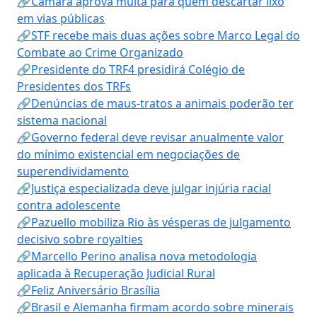
🔗Câmara aprova multa para quem descartar lixo
em vias públicas
🔗STF recebe mais duas ações sobre Marco Legal do
Combate ao Crime Organizado
🔗Presidente do TRF4 presidirá Colégio de
Presidentes dos TRFs
🔗Denúncias de maus-tratos a animais poderão ter
sistema nacional
🔗Governo federal deve revisar anualmente valor
do mínimo existencial em negociações de
superendividamento
🔗Justiça especializada deve julgar injúria racial
contra adolescente
🔗Pazuello mobiliza Rio às vésperas de julgamento
decisivo sobre royalties
🔗Marcello Perino analisa nova metodologia
aplicada à Recuperação Judicial Rural
🔗Feliz Aniversário Brasília
🔗Brasil e Alemanha firmam acordo sobre minerais