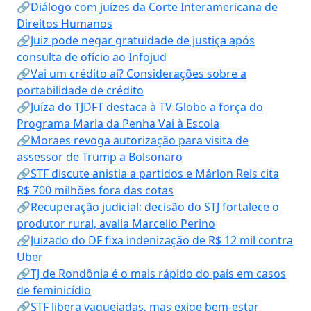
🔗Diálogo com juízes da Corte Interamericana de
Direitos Humanos
🔗Juiz pode negar gratuidade de justiça após
consulta de ofício ao Infojud
🔗Vai um crédito aí? Considerações sobre a
portabilidade de crédito
🔗Juíza do TJDFT destaca à TV Globo a força do
Programa Maria da Penha Vai à Escola
🔗Moraes revoga autorização para visita de
assessor de Trump a Bolsonaro
🔗STF discute anistia a partidos e Márlon Reis cita
R$ 700 milhões fora das cotas
🔗Recuperação judicial: decisão do STJ fortalece o
produtor rural, avalia Marcello Perino
🔗Juizado do DF fixa indenização de R$ 12 mil contra
Uber
🔗TJ de Rondônia é o mais rápido do país em casos
de feminicídio
🔗STF libera vaquejadas, mas exige bem-estar