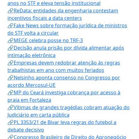
anos no STF e eleva tensão institucional
🔗ReData: entidades da engenharia contestam
incentivos fiscais a data centers
🔗Fake News sobre formação jurídica de ministros
do STF volta a circular
🔗MEGE celebra posse no TRF-3
🔗Decisão anula prisão por dívida alimentar após
intimação eletrônica
🔗Empresas devem redobrar atenção às regras
trabalhistas em ano com muitos feriados
🔗Nelsinho aponta consenso no Congresso por
acordo Mercosul-UE
🔗MP do Ceará investiga cobrança por acesso à
praia em Fortaleza
🔗Vítimas de grandes tragédias cobram atuação do
Judiciário em carta pública
🔗PL 3353/21 de Bivar leva regras do futebol a
debate decisivo
🔗Congresso Brasileiro de Direito do Agronegócio