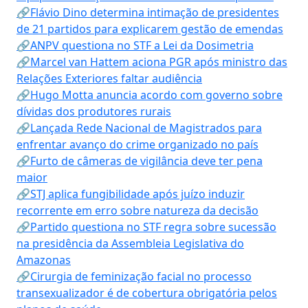
🔗Flávio Dino determina intimação de presidentes
de 21 partidos para explicarem gestão de emendas
🔗ANPV questiona no STF a Lei da Dosimetria
🔗Marcel van Hattem aciona PGR após ministro das
Relações Exteriores faltar audiência
🔗Hugo Motta anuncia acordo com governo sobre
dívidas dos produtores rurais
🔗Lançada Rede Nacional de Magistrados para
enfrentar avanço do crime organizado no país
🔗Furto de câmeras de vigilância deve ter pena
maior
🔗STJ aplica fungibilidade após juízo induzir
recorrente em erro sobre natureza da decisão
🔗Partido questiona no STF regra sobre sucessão
na presidência da Assembleia Legislativa do
Amazonas
🔗Cirurgia de feminização facial no processo
transexualizador é de cobertura obrigatória pelos