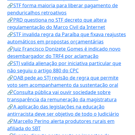
🔗STF forma maioria para liberar pagamento de
penduricalhos retroativos
🔗PRD questiona no STF decreto que altera
regulamentação do Marco Civil da Internet
🔗STF invalida regra da Paraíba que fixava reajustes
automáticos em propostas orçamentárias
🔗Juiz Francisco Donizete Gomes é indicado novo
desembargador do TRF4 por aclamação
🔗STJ valida alienação por iniciativa particular que
não seguiu o artigo 880 do CPC
🔗OAB pede ao STJ revisão de regra que permite
voto sem acompanhamento da sustentação oral
🔗Consulta pública vai ouvir sociedade sobre
transparência da remuneração da magistratura
🔗A aplicação das legislações na educação
antirracista deve ser objetivo de todo o Judiciário
🔗Marcello Perino alerta produtores rurais em
afiliada do SBT