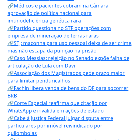
🔗Médicos e pacientes cobram na Câmara
aprovação de política nacional para
imunodeficiência genética rara
🔗Partido questiona no STF operações com
empresa de mineração de terras raras
🔗STJ: maconha para uso pessoal deixa de ser crime,
mas não escapa da punição na prisão
🔗Caso Messias: rejeição no Senado expõe falha de
articulação de Lula com Davi
🔗Associação dos Magistrados pede prazo maior
para limitar penduricalhos
🔗Fachin libera venda de bens do DF para socorrer
BRB
🔗Corte Especial reafirma que citação por
WhatsApp é inválida em ações de estado
🔗Cabe à Justiça Federal julgar disputa entre
particulares por imóvel reivindicado por
quilombolas