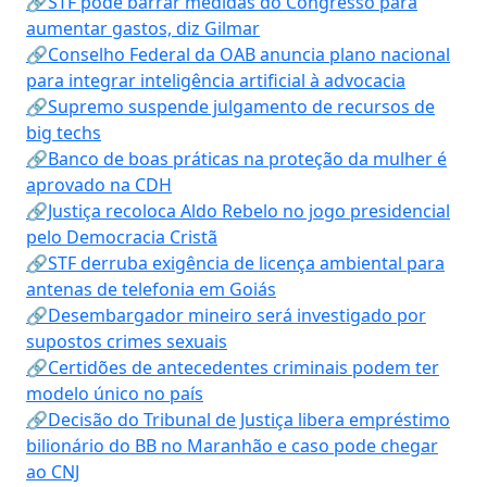
🔗STF pode barrar medidas do Congresso para
aumentar gastos, diz Gilmar
🔗Conselho Federal da OAB anuncia plano nacional
para integrar inteligência artificial à advocacia
🔗Supremo suspende julgamento de recursos de
big techs
🔗Banco de boas práticas na proteção da mulher é
aprovado na CDH
🔗Justiça recoloca Aldo Rebelo no jogo presidencial
pelo Democracia Cristã
🔗STF derruba exigência de licença ambiental para
antenas de telefonia em Goiás
🔗Desembargador mineiro será investigado por
supostos crimes sexuais
🔗Certidões de antecedentes criminais podem ter
modelo único no país
🔗Decisão do Tribunal de Justiça libera empréstimo
bilionário do BB no Maranhão e caso pode chegar
ao CNJ