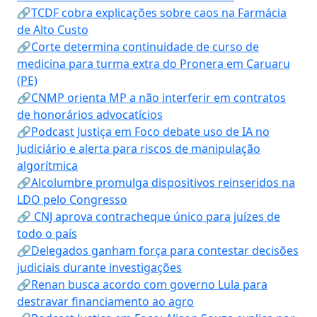
🔗TCDF cobra explicações sobre caos na Farmácia
de Alto Custo
🔗Corte determina continuidade de curso de
medicina para turma extra do Pronera em Caruaru
(PE)
🔗CNMP orienta MP a não interferir em contratos
de honorários advocatícios
🔗Podcast Justiça em Foco debate uso de IA no
Judiciário e alerta para riscos de manipulação
algorítmica
🔗Alcolumbre promulga dispositivos reinseridos na
LDO pelo Congresso
🔗 CNJ aprova contracheque único para juízes de
todo o país
🔗Delegados ganham força para contestar decisões
judiciais durante investigações
🔗Renan busca acordo com governo Lula para
destravar financiamento ao agro