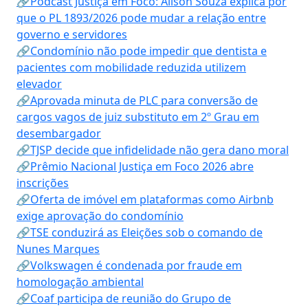
🔗Podcast Justiça em Foco: Alison Souza explica por
que o PL 1893/2026 pode mudar a relação entre
governo e servidores
🔗Condomínio não pode impedir que dentista e
pacientes com mobilidade reduzida utilizem
elevador
🔗Aprovada minuta de PLC para conversão de
cargos vagos de juiz substituto em 2º Grau em
desembargador
🔗TJSP decide que infidelidade não gera dano moral
🔗Prêmio Nacional Justiça em Foco 2026 abre
inscrições
🔗Oferta de imóvel em plataformas como Airbnb
exige aprovação do condomínio
🔗TSE conduzirá as Eleições sob o comando de
Nunes Marques
🔗Volkswagen é condenada por fraude em
homologação ambiental
🔗Coaf participa de reunião do Grupo de