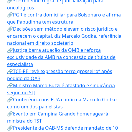
🔗STF redefine regra de judicialização para
oncológicos
🔗PGR é contra domiciliar para Bolsonaro e afirma
que Papudinha tem estrutura
🔗Decisões sem método elevam o risco jurídico e
encarecem o capital, diz Marcelo Godke, referência
nacional em direito societário
🔗Justiça barra atuação da OMB e reforça
exclusividade da AMB na concessão de títulos de
especialista
🔗TCE-PE revê expressão “erro grosseiro” após
pedido da OAB
🔗Ministro Marco Buzzi é afastado e sindicância
segue no STJ
🔗Conferência nos EUA confirma Marcelo Godke
como um dos painelistas
🔗Evento em Campina Grande homenageará
ministra do TST
🔗Presidente da OAB-MS defende mandato de 10