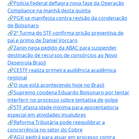
🔗Polícia Federal deflagra nova fase da Operação
Compliance na manhã desta quinta
🔗PGR se manifesta contra revisão da condenação
de Bolsonaro
🔗2ª Turma do STF confirma prisão preventiva de
pai e primo de Daniel Vorcaro
🔗Zanin nega pedido da ABAC para suspender
destinação de recursos de consórcios ao Novo
Desenrola Brasil
🔗CESTF realiza primeira audiência acadêmica
regional
🔗O que está acontecendo hoje no Brasil
🔗Supremo condena Eduardo Bolsonaro por tentar
interferir no processo sobre tentativa de golpe
🔗STF afasta idade mínima para aposentadoria
especial em atividades insalubres
🔗Reforma Tributária pode reequilibrar a
concorrência no setor do Cobre
🔗AGU pedirá para atuar em processo contra