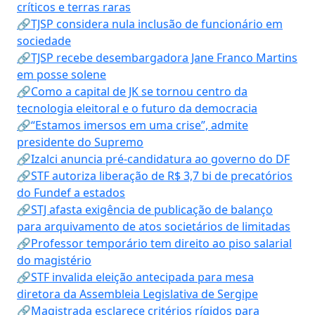
críticos e terras raras
🔗TJSP considera nula inclusão de funcionário em
sociedade
🔗TJSP recebe desembargadora Jane Franco Martins
em posse solene
🔗Como a capital de JK se tornou centro da
tecnologia eleitoral e o futuro da democracia
🔗“Estamos imersos em uma crise”, admite
presidente do Supremo
🔗Izalci anuncia pré-candidatura ao governo do DF
🔗STF autoriza liberação de R$ 3,7 bi de precatórios
do Fundef a estados
🔗STJ afasta exigência de publicação de balanço
para arquivamento de atos societários de limitadas
🔗Professor temporário tem direito ao piso salarial
do magistério
🔗STF invalida eleição antecipada para mesa
diretora da Assembleia Legislativa de Sergipe
🔗Magistrada esclarece critérios rígidos para