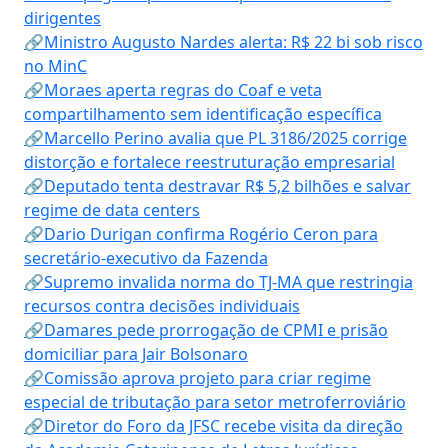
dirigentes
🔗Ministro Augusto Nardes alerta: R$ 22 bi sob risco
no MinC
🔗Moraes aperta regras do Coaf e veta
compartilhamento sem identificação específica
🔗Marcello Perino avalia que PL 3186/2025 corrige
distorção e fortalece reestruturação empresarial
🔗Deputado tenta destravar R$ 5,2 bilhões e salvar
regime de data centers
🔗Dario Durigan confirma Rogério Ceron para
secretário-executivo da Fazenda
🔗Supremo invalida norma do TJ-MA que restringia
recursos contra decisões individuais
🔗Damares pede prorrogação de CPMI e prisão
domiciliar para Jair Bolsonaro
🔗Comissão aprova projeto para criar regime
especial de tributação para setor metroferroviário
🔗Diretor do Foro da JFSC recebe visita da direção