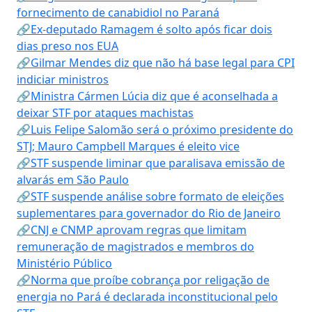
fornecimento de canabidiol no Paraná
🔗Ex-deputado Ramagem é solto após ficar dois
dias preso nos EUA
🔗Gilmar Mendes diz que não há base legal para CPI
indiciar ministros
🔗Ministra Cármen Lúcia diz que é aconselhada a
deixar STF por ataques machistas
🔗Luis Felipe Salomão será o próximo presidente do
STJ; Mauro Campbell Marques é eleito vice
🔗STF suspende liminar que paralisava emissão de
alvarás em São Paulo
🔗STF suspende análise sobre formato de eleições
suplementares para governador do Rio de Janeiro
🔗CNJ e CNMP aprovam regras que limitam
remuneração de magistrados e membros do
Ministério Público
🔗Norma que proíbe cobrança por religação de
energia no Pará é declarada inconstitucional pelo