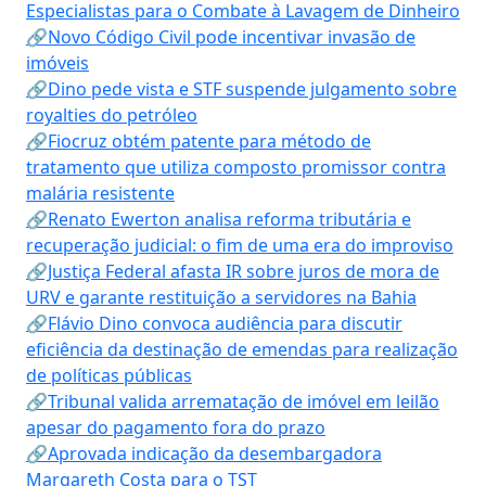
Especialistas para o Combate à Lavagem de Dinheiro
🔗Novo Código Civil pode incentivar invasão de
imóveis
🔗Dino pede vista e STF suspende julgamento sobre
royalties do petróleo
🔗Fiocruz obtém patente para método de
tratamento que utiliza composto promissor contra
malária resistente
🔗Renato Ewerton analisa reforma tributária e
recuperação judicial: o fim de uma era do improviso
🔗Justiça Federal afasta IR sobre juros de mora de
URV e garante restituição a servidores na Bahia
🔗Flávio Dino convoca audiência para discutir
eficiência da destinação de emendas para realização
de políticas públicas
🔗Tribunal valida arrematação de imóvel em leilão
apesar do pagamento fora do prazo
🔗Aprovada indicação da desembargadora
Margareth Costa para o TST