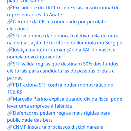
planos de saúde
🔗Presidente do TRF1 recebe visita institucional de
representantes da Anafe
🔗Gerente da CEF é condenado por peculato
eletrônico
🔗STJ reconhece dano moral coletivo pela demora
na demarcação de território quilombola em Sergipe
🔗Justiça mantém intervenção da SAF do Vasco e
nomeia novo interventor
🔗STF valida regras que destinam 30% dos fundos
eleitorais para candidaturas de pessoas pretas e
pardas
🔗PDT aciona STF contra poder monocrático no
TCE-RS
🔗Marcello Perino explica quando dívida fiscal pode
levar uma empresa à falência
🔗Defensores pedem regras mais rígidas para
publicidade das bets
🔗CNMP instaura processos disciplinares e