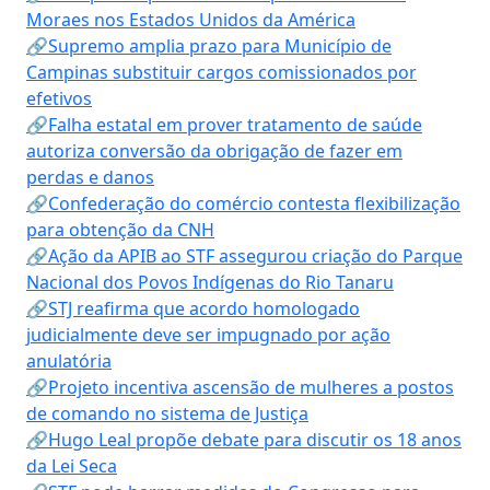
Moraes nos Estados Unidos da América
🔗Supremo amplia prazo para Município de
Campinas substituir cargos comissionados por
efetivos
🔗Falha estatal em prover tratamento de saúde
autoriza conversão da obrigação de fazer em
perdas e danos
🔗Confederação do comércio contesta flexibilização
para obtenção da CNH
🔗Ação da APIB ao STF assegurou criação do Parque
Nacional dos Povos Indígenas do Rio Tanaru
🔗STJ reafirma que acordo homologado
judicialmente deve ser impugnado por ação
anulatória
🔗Projeto incentiva ascensão de mulheres a postos
de comando no sistema de Justiça
🔗Hugo Leal propõe debate para discutir os 18 anos
da Lei Seca