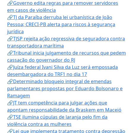
🔗Governo edita regras para remover servidores
em casos de violência
🔗TJ da Paraíba derruba lei urbanística de João
Pessoa; CRECI-PB alerta para riscos à segurança
jurídica
🔗TJSP rejeita ação regressiva de seguradora contra
transportadora marítima
🔗Tribunal inicia julgamento de recursos que pedem
cassação do governador do RJ
🔗Juíza federal Ivani Silva da Luz será empossada
desembargadora do TRF1 no dia 17
🔗Determinado bloqueio integral de emendas
parlamentares propostas por Eduardo Bolsonaro e
Ramagem
🔗JT tem competência para julgar ações que
apontam responsabilidade da Braskem em Maceió
🔗TSE ilumina cúpulas de laranja pelo fim da
violência contra as mulheres
🔗Lei que implementa tratamento contra depressão