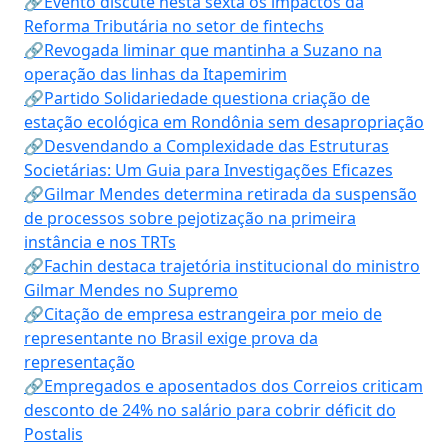
🔗Evento discute nesta sexta os impactos da
Reforma Tributária no setor de fintechs
🔗Revogada liminar que mantinha a Suzano na
operação das linhas da Itapemirim
🔗Partido Solidariedade questiona criação de
estação ecológica em Rondônia sem desapropriação
🔗Desvendando a Complexidade das Estruturas
Societárias: Um Guia para Investigações Eficazes
🔗Gilmar Mendes determina retirada da suspensão
de processos sobre pejotização na primeira
instância e nos TRTs
🔗Fachin destaca trajetória institucional do ministro
Gilmar Mendes no Supremo
🔗Citação de empresa estrangeira por meio de
representante no Brasil exige prova da
representação
🔗Empregados e aposentados dos Correios criticam
desconto de 24% no salário para cobrir déficit do
Postalis