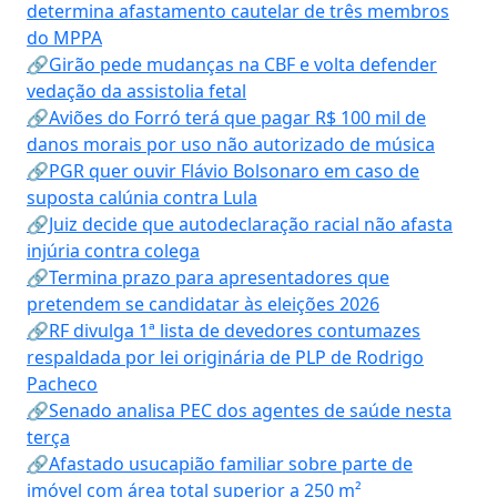
determina afastamento cautelar de três membros
do MPPA
🔗Girão pede mudanças na CBF e volta defender
vedação da assistolia fetal
🔗Aviões do Forró terá que pagar R$ 100 mil de
danos morais por uso não autorizado de música
🔗PGR quer ouvir Flávio Bolsonaro em caso de
suposta calúnia contra Lula
🔗Juiz decide que autodeclaração racial não afasta
injúria contra colega
🔗Termina prazo para apresentadores que
pretendem se candidatar às eleições 2026
🔗RF divulga 1ª lista de devedores contumazes
respaldada por lei originária de PLP de Rodrigo
Pacheco
🔗Senado analisa PEC dos agentes de saúde nesta
terça
🔗Afastado usucapião familiar sobre parte de
imóvel com área total superior a 250 m²