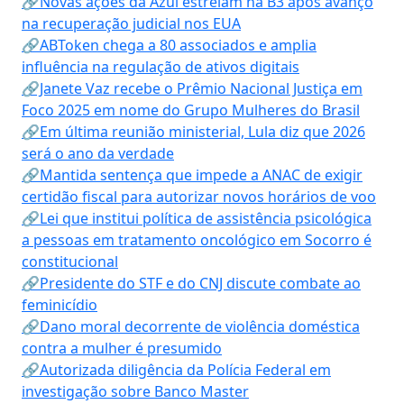
🔗Novas ações da Azul estreiam na B3 após avanço
na recuperação judicial nos EUA
🔗ABToken chega a 80 associados e amplia
influência na regulação de ativos digitais
🔗Janete Vaz recebe o Prêmio Nacional Justiça em
Foco 2025 em nome do Grupo Mulheres do Brasil
🔗Em última reunião ministerial, Lula diz que 2026
será o ano da verdade
🔗Mantida sentença que impede a ANAC de exigir
certidão fiscal para autorizar novos horários de voo
🔗Lei que institui política de assistência psicológica
a pessoas em tratamento oncológico em Socorro é
constitucional
🔗Presidente do STF e do CNJ discute combate ao
feminicídio
🔗Dano moral decorrente de violência doméstica
contra a mulher é presumido
🔗Autorizada diligência da Polícia Federal em
investigação sobre Banco Master