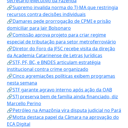
secretário-executivo da Fazenda
🔗Supremo invalida norma do TJ-MA que restringia
recursos contra decisões individuais
🔗Damares pede prorrogação de CPMI e prisão
domiciliar para Jair Bolsonaro
🔗Comissão aprova projeto para criar regime
especial de tributação para setor metroferroviário
🔗Diretor do Foro da JFSC recebe visita da direção
da Academia Catarinense de Letras Jurídicas
🔗STF, PF, BC, e BNDES articulam estratégia
institucional contra crime organizado
🔗Cinco agremiações políticas exibem programas
nesta semana
🔗STF garante agravo interno após ação da OAB
🔗STJ preserva bem de família ainda financiado, diz
Marcello Perino
🔗Petróleo na Amazônia vira disputa judicial no Pará
🔗Motta destaca papel da Câmara na aprovação do
ECA Digital