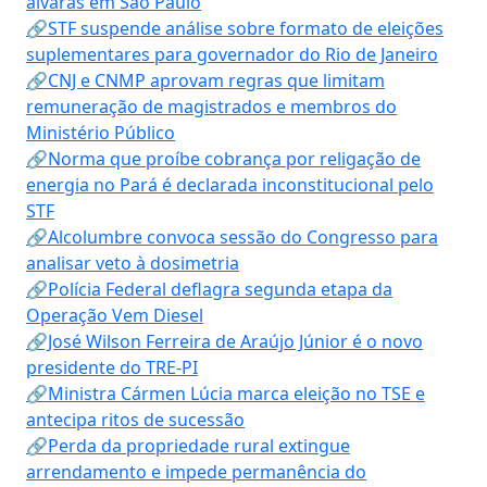
alvarás em São Paulo
🔗STF suspende análise sobre formato de eleições
suplementares para governador do Rio de Janeiro
🔗CNJ e CNMP aprovam regras que limitam
remuneração de magistrados e membros do
Ministério Público
🔗Norma que proíbe cobrança por religação de
energia no Pará é declarada inconstitucional pelo
STF
🔗Alcolumbre convoca sessão do Congresso para
analisar veto à dosimetria
🔗Polícia Federal deflagra segunda etapa da
Operação Vem Diesel
🔗José Wilson Ferreira de Araújo Júnior é o novo
presidente do TRE-PI
🔗Ministra Cármen Lúcia marca eleição no TSE e
antecipa ritos de sucessão
🔗Perda da propriedade rural extingue
arrendamento e impede permanência do