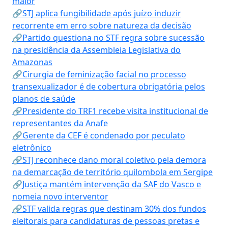
maior
🔗STJ aplica fungibilidade após juízo induzir
recorrente em erro sobre natureza da decisão
🔗Partido questiona no STF regra sobre sucessão
na presidência da Assembleia Legislativa do
Amazonas
🔗Cirurgia de feminização facial no processo
transexualizador é de cobertura obrigatória pelos
planos de saúde
🔗Presidente do TRF1 recebe visita institucional de
representantes da Anafe
🔗Gerente da CEF é condenado por peculato
eletrônico
🔗STJ reconhece dano moral coletivo pela demora
na demarcação de território quilombola em Sergipe
🔗Justiça mantém intervenção da SAF do Vasco e
nomeia novo interventor
🔗STF valida regras que destinam 30% dos fundos
eleitorais para candidaturas de pessoas pretas e