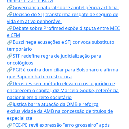
ministro Marco Buzzi
🔗Governança natural sobre a inteligência artificial
🔗Decisão do STJ transforma resgate de seguro de
vida em ativo penhorável
🔗Debate sobre Profimed expõe disputa entre MEC
e CFM
🔗Buzzi nega acusações e STJ convoca substituto
temporário
🔗STF redefine regra de judicialização para
oncológicos
🔗PGR é contra domiciliar para Bolsonaro e afirma
que Papudinha tem estrutura
🔗Decisões sem método elevam o risco jurídico e
encarecem o capital, diz Marcelo Godke, referência
nacional em direito societário
🔗Justiça barra atuação da OMB e reforça
exclusividade da AMB na concessão de títulos de
especialista
🔗TCE-PE revê expressão “erro grosseiro” após