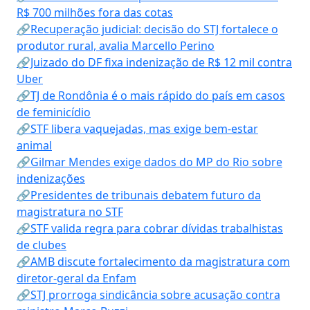
R$ 700 milhões fora das cotas
🔗Recuperação judicial: decisão do STJ fortalece o
produtor rural, avalia Marcello Perino
🔗Juizado do DF fixa indenização de R$ 12 mil contra
Uber
🔗TJ de Rondônia é o mais rápido do país em casos
de feminicídio
🔗STF libera vaquejadas, mas exige bem-estar
animal
🔗Gilmar Mendes exige dados do MP do Rio sobre
indenizações
🔗Presidentes de tribunais debatem futuro da
magistratura no STF
🔗STF valida regra para cobrar dívidas trabalhistas
de clubes
🔗AMB discute fortalecimento da magistratura com
diretor-geral da Enfam
🔗STJ prorroga sindicância sobre acusação contra