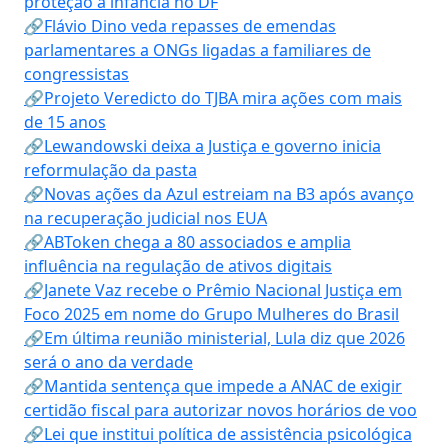
proteção à infância no DF
🔗Flávio Dino veda repasses de emendas
parlamentares a ONGs ligadas a familiares de
congressistas
🔗Projeto Veredicto do TJBA mira ações com mais
de 15 anos
🔗Lewandowski deixa a Justiça e governo inicia
reformulação da pasta
🔗Novas ações da Azul estreiam na B3 após avanço
na recuperação judicial nos EUA
🔗ABToken chega a 80 associados e amplia
influência na regulação de ativos digitais
🔗Janete Vaz recebe o Prêmio Nacional Justiça em
Foco 2025 em nome do Grupo Mulheres do Brasil
🔗Em última reunião ministerial, Lula diz que 2026
será o ano da verdade
🔗Mantida sentença que impede a ANAC de exigir
certidão fiscal para autorizar novos horários de voo
🔗Lei que institui política de assistência psicológica