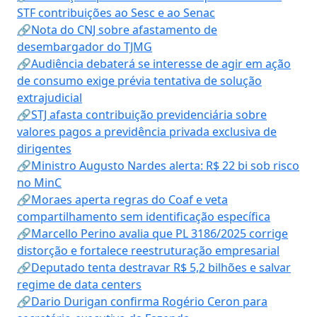
STF contribuições ao Sesc e ao Senac
🔗Nota do CNJ sobre afastamento de
desembargador do TJMG
🔗Audiência debaterá se interesse de agir em ação
de consumo exige prévia tentativa de solução
extrajudicial
🔗STJ afasta contribuição previdenciária sobre
valores pagos a previdência privada exclusiva de
dirigentes
🔗Ministro Augusto Nardes alerta: R$ 22 bi sob risco
no MinC
🔗Moraes aperta regras do Coaf e veta
compartilhamento sem identificação específica
🔗Marcello Perino avalia que PL 3186/2025 corrige
distorção e fortalece reestruturação empresarial
🔗Deputado tenta destravar R$ 5,2 bilhões e salvar
regime de data centers
🔗Dario Durigan confirma Rogério Ceron para