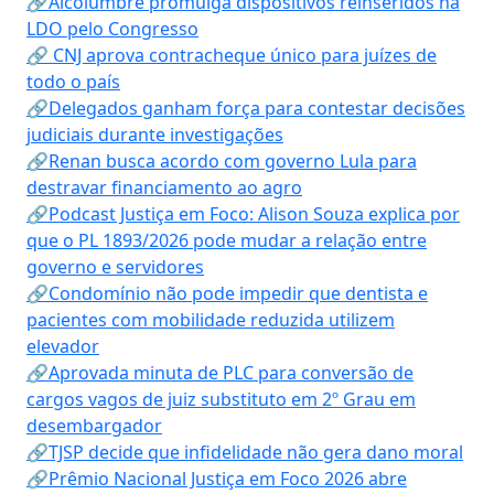
🔗Alcolumbre promulga dispositivos reinseridos na
LDO pelo Congresso
🔗 CNJ aprova contracheque único para juízes de
todo o país
🔗Delegados ganham força para contestar decisões
judiciais durante investigações
🔗Renan busca acordo com governo Lula para
destravar financiamento ao agro
🔗Podcast Justiça em Foco: Alison Souza explica por
que o PL 1893/2026 pode mudar a relação entre
governo e servidores
🔗Condomínio não pode impedir que dentista e
pacientes com mobilidade reduzida utilizem
elevador
🔗Aprovada minuta de PLC para conversão de
cargos vagos de juiz substituto em 2º Grau em
desembargador
🔗TJSP decide que infidelidade não gera dano moral
🔗Prêmio Nacional Justiça em Foco 2026 abre