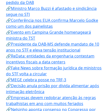
pedido da OAB
🔗Ministro Marco Buzzi é afastado e sindicância
segue no STJ
🔗Conferência nos EUA confirma Marcelo Godke
como um dos painelistas
🔗Evento em Campina Grande homenageará
ministra do TST
🔗Presidente da OAB-MS defende mandato de 10
anos no STF e eleva tensão institucional
🔗ReData: entidades da engenharia contestam
incentivos fiscais a data centers
🔗Fake News sobre formação jurídica de ministros
do STF volta a circular
🔗MEGE celebra posse no TRF-3
🔗Decisão anula prisão por dívida alimentar após
intimação eletrônica
🔗Empresas devem redobrar atenção às regras
trabalhistas em ano com muitos feriados
🔗Nelsinho aponta consenso no Congresso por