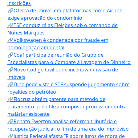
inscrições
🔗Oferta de imóvel em plataformas como Airbnb
exige aprovação do condomínio
🔗TSE conduzirá as Eleições sob o comando de
Nunes Marques
🔗Volkswagen é condenada por fraude em
homologação ambiental
🔗Coaf participa de reunião do Grupo de
Especialistas para o Combate à Lavagem de Dinheiro
🔗Novo Código Civil pode incentivar invasão de
imóveis
🔗Dino pede vista e STF suspende julgamento sobre
royalties do petróleo
🔗Fiocruz obtém patente para método de
tratamento que utiliza composto promissor contra
malária resistente
🔗Renato Ewerton analisa reforma tributária e
recuperação judicial: o fim de uma era do improviso
🔗Justiça Federal afasta IR sobre juros de mora de