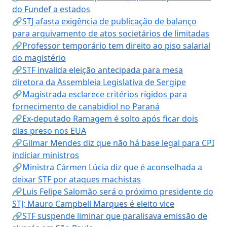
do Fundef a estados
🔗STJ afasta exigência de publicação de balanço
para arquivamento de atos societários de limitadas
🔗Professor temporário tem direito ao piso salarial
do magistério
🔗STF invalida eleição antecipada para mesa
diretora da Assembleia Legislativa de Sergipe
🔗Magistrada esclarece critérios rígidos para
fornecimento de canabidiol no Paraná
🔗Ex-deputado Ramagem é solto após ficar dois
dias preso nos EUA
🔗Gilmar Mendes diz que não há base legal para CPI
indiciar ministros
🔗Ministra Cármen Lúcia diz que é aconselhada a
deixar STF por ataques machistas
🔗Luis Felipe Salomão será o próximo presidente do
STJ; Mauro Campbell Marques é eleito vice
🔗STF suspende liminar que paralisava emissão de