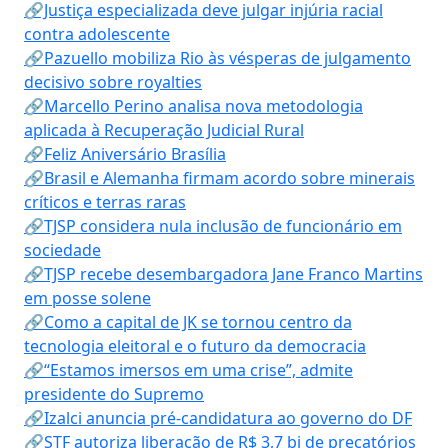
🔗Justiça especializada deve julgar injúria racial
contra adolescente
🔗Pazuello mobiliza Rio às vésperas de julgamento
decisivo sobre royalties
🔗Marcello Perino analisa nova metodologia
aplicada à Recuperação Judicial Rural
🔗Feliz Aniversário Brasília
🔗Brasil e Alemanha firmam acordo sobre minerais
críticos e terras raras
🔗TJSP considera nula inclusão de funcionário em
sociedade
🔗TJSP recebe desembargadora Jane Franco Martins
em posse solene
🔗Como a capital de JK se tornou centro da
tecnologia eleitoral e o futuro da democracia
🔗“Estamos imersos em uma crise”, admite
presidente do Supremo
🔗Izalci anuncia pré-candidatura ao governo do DF
🔗STF autoriza liberação de R$ 3,7 bi de precatórios