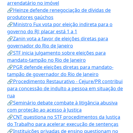
arrendatário no imóvel
🔗Heinze defende renegociação de dívidas de
produtores gaúchos
🔗Ministro Fux vota por eleição indireta para o
governo do RJ; placar está 1 a 1
🔗Zanin vota a favor de eleições diretas para
governador do Rio de Janeiro
🔗STF inicia julgamento sobre eleições para
mandato-tampão no Rio de Janeiro
🔗PGR defende eleições diretas para mandato-
tampão de governador do Rio de Janeiro
🔗Procedimento Restaurativo - Cejure/PR contribui
para concessão de indulto a pessoa em situação de
rua
🔗Seminário debate combate à litigância abusiva
com proteção ao acesso à Justiça
🔗CNT questiona no STF procedimentos da Justiça
do Trabalho para acelerar execução de sentenças
🔗Instituições privadas de ensino questionam no