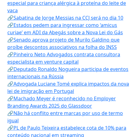
especial para criança alérgica à proteína do leite de
vaca
🔗Sabatina de Jorge Messias na CCJ será no dia 10
🔗Estados pedem para ingressar como ‘amicus
curiae’ em ADI da Abegás sobre a Nova Lei do Gás
🔗Senado aprova projeto de Murilo Galdino que
proíbe descontos associativos na folha do INSS
🔗Pinheiro Neto Advogados contrata consultora
especialista em venture capital
🔗Deputado Ronaldo Nogueira participa de eventos
internacionais na Rússia
🔗Advogada Luciane Tomé explica impactos da nova
lei de imigração em Portugal
🔗Machado Meyer é reconhecido no Employer
Branding Awards 2025 do Glassdoor
🔗Não há conflito entre marcas por uso de termo
igual
🔗PL de Paulo Teixeira estabelece cota de 10% para
conteúdo nacional em streaming