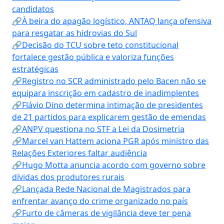
candidatos
🔗À beira do apagão logístico, ANTAQ lança ofensiva
para resgatar as hidrovias do Sul
🔗Decisão do TCU sobre teto constitucional
fortalece gestão pública e valoriza funções
estratégicas
🔗Registro no SCR administrado pelo Bacen não se
equipara inscrição em cadastro de inadimplentes
🔗Flávio Dino determina intimação de presidentes
de 21 partidos para explicarem gestão de emendas
🔗ANPV questiona no STF a Lei da Dosimetria
🔗Marcel van Hattem aciona PGR após ministro das
Relações Exteriores faltar audiência
🔗Hugo Motta anuncia acordo com governo sobre
dívidas dos produtores rurais
🔗Lançada Rede Nacional de Magistrados para
enfrentar avanço do crime organizado no país
🔗Furto de câmeras de vigilância deve ter pena