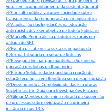
🔗OAB pede ao STJ revisão de regra que permite
voto sem acompanhamento da sustentação oral
🔗Consulta pública vai ouvir sociedade sobre
transparência da remuneração da magistratura
🔗A aplicação das legislações na educação
antirracista deve ser objetivo de todo o Judiciário
🔗Marcello Perino alerta produtores rurais em
afiliada do SBT
🔗Evento discute nesta sexta os impactos da
Reforma Tributária no setor de fintechs
🔗Revogada liminar que mantinha a Suzano na
operação das linhas da Itapemirim
🔗Partido Solidariedade questiona criação de
estação ecológica em Rondônia sem desapropriação
🔗Desvendando a Complexidade das Estruturas
Societárias: Um Guia para Investigações Eficazes
🔗Gilmar Mendes determina retirada da suspensão
de processos sobre pejotização na primeira
instância e nos TRTs