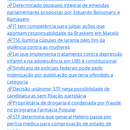
🔗Determinado bloqueio integral de emendas
parlamentares propostas por Eduardo Bolsonaro e
Ramagem
🔗JT tem competência para julgar ações que
apontam responsabilidade da Braskem em Maceió
🔗TSE ilumina cúpulas de laranja pelo fim da
violência contra as mulheres
🔗Lei que implementa tratamento contra depressão
infantil e na adolescência em UBS é constitucional
🔗Sindicato de policiais federais pode pedir
indenização por publicação que teria ofendido a
categoria
🔗Decisão unânime, STF nega possibilidade de
candidaturas sem filiação partidária
🔗Proprietária de drogaria é condenada por fraude
no programa Farmácia Popular
🔗STF determina que general Heleno passe por
perícia médica para comprovação de estado de