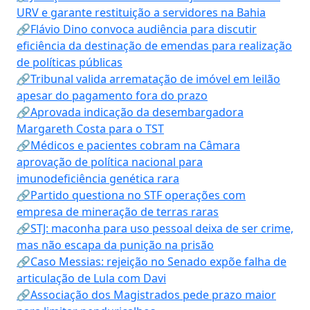
URV e garante restituição a servidores na Bahia
🔗Flávio Dino convoca audiência para discutir
eficiência da destinação de emendas para realização
de políticas públicas
🔗Tribunal valida arrematação de imóvel em leilão
apesar do pagamento fora do prazo
🔗Aprovada indicação da desembargadora
Margareth Costa para o TST
🔗Médicos e pacientes cobram na Câmara
aprovação de política nacional para
imunodeficiência genética rara
🔗Partido questiona no STF operações com
empresa de mineração de terras raras
🔗STJ: maconha para uso pessoal deixa de ser crime,
mas não escapa da punição na prisão
🔗Caso Messias: rejeição no Senado expõe falha de
articulação de Lula com Davi
🔗Associação dos Magistrados pede prazo maior