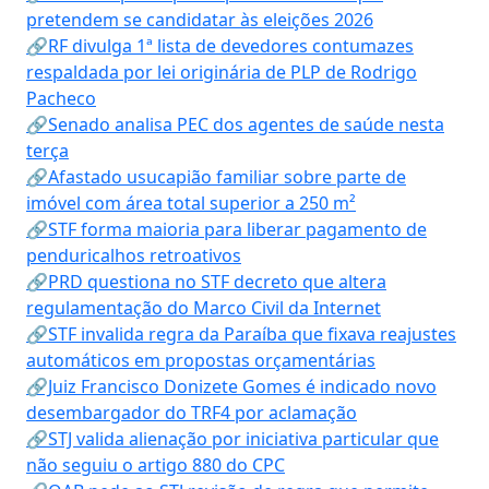
pretendem se candidatar às eleições 2026
🔗RF divulga 1ª lista de devedores contumazes
respaldada por lei originária de PLP de Rodrigo
Pacheco
🔗Senado analisa PEC dos agentes de saúde nesta
terça
🔗Afastado usucapião familiar sobre parte de
imóvel com área total superior a 250 m²
🔗STF forma maioria para liberar pagamento de
penduricalhos retroativos
🔗PRD questiona no STF decreto que altera
regulamentação do Marco Civil da Internet
🔗STF invalida regra da Paraíba que fixava reajustes
automáticos em propostas orçamentárias
🔗Juiz Francisco Donizete Gomes é indicado novo
desembargador do TRF4 por aclamação
🔗STJ valida alienação por iniciativa particular que
não seguiu o artigo 880 do CPC