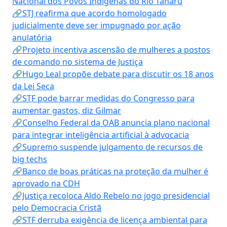
Nacional dos Povos Indígenas do Rio Tanaru
🔗STJ reafirma que acordo homologado
judicialmente deve ser impugnado por ação
anulatória
🔗Projeto incentiva ascensão de mulheres a postos
de comando no sistema de Justiça
🔗Hugo Leal propõe debate para discutir os 18 anos
da Lei Seca
🔗STF pode barrar medidas do Congresso para
aumentar gastos, diz Gilmar
🔗Conselho Federal da OAB anuncia plano nacional
para integrar inteligência artificial à advocacia
🔗Supremo suspende julgamento de recursos de
big techs
🔗Banco de boas práticas na proteção da mulher é
aprovado na CDH
🔗Justiça recoloca Aldo Rebelo no jogo presidencial
pelo Democracia Cristã
🔗STF derruba exigência de licença ambiental para