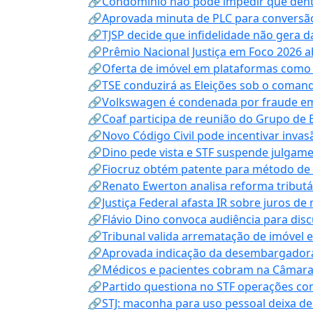
🔗Condomínio não pode impedir que dentis
🔗Aprovada minuta de PLC para conversão
🔗TJSP decide que infidelidade não gera 
🔗Prêmio Nacional Justiça em Foco 2026 a
🔗Oferta de imóvel em plataformas como
🔗TSE conduzirá as Eleições sob o coma
🔗Volkswagen é condenada por fraude e
🔗Coaf participa de reunião do Grupo de 
🔗Novo Código Civil pode incentivar invas
🔗Dino pede vista e STF suspende julgame
🔗Fiocruz obtém patente para método de t
🔗Renato Ewerton analisa reforma tributár
🔗Justiça Federal afasta IR sobre juros de
🔗Flávio Dino convoca audiência para discu
🔗Tribunal valida arrematação de imóvel 
🔗Aprovada indicação da desembargadora
🔗Médicos e pacientes cobram na Câmara a
🔗Partido questiona no STF operações co
🔗STJ: maconha para uso pessoal deixa de