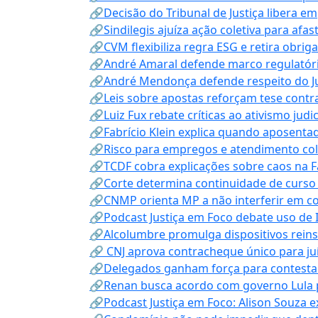
🔗Decisão do Tribunal de Justiça libera 
🔗Sindilegis ajuíza ação coletiva para afa
🔗CVM flexibiliza regra ESG e retira obrig
🔗André Amaral defende marco regulatório 
🔗André Mendonça defende respeito do Judi
🔗Leis sobre apostas reforçam tese contra
🔗Luiz Fux rebate críticas ao ativismo judi
🔗Fabrício Klein explica quando aposenta
🔗Risco para empregos e atendimento col
🔗TCDF cobra explicações sobre caos na F
🔗Corte determina continuidade de curso
🔗CNMP orienta MP a não interferir em co
🔗Podcast Justiça em Foco debate uso de IA
🔗Alcolumbre promulga dispositivos rein
🔗 CNJ aprova contracheque único para juí
🔗Delegados ganham força para contestar 
🔗Renan busca acordo com governo Lula p
🔗Podcast Justiça em Foco: Alison Souza e