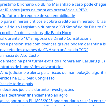
empréstimo bilionário do BB no Maranhão e caso pode chega
star IR sobre juros de mora em precatórios e RPVs
ação futura de reporte de sustentabilidade
para minerais críticos e cobra crédito ao minerador brasi
ciário ao Legislativo durante o XVI Simpósio de Direito Co
 proibição dos cassinos, diz Paulo Horn
cial durante o 16º Simpósio de Direito Constitucional
dos e pensionistas com doenças graves podem garantir a i
oca teto dos exames da CNH sob análise do TCDF
armácia de Alto Custo
 de medicina para turma extra do Pronera em Caruaru (PE)
ntratos de honorários advocatícios
 no Judiciário e alerta para riscos de manipulação algorít
seridos na LDO pelo Congresso
zes de todo o país
decisões judiciais durante investigações
ara destravar financiamento ao agro
xplica por que o PL 1893/2026 pode mudar a relação entre 