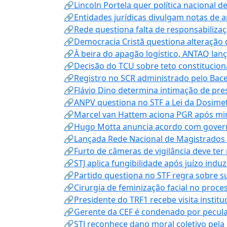
🔗Lincoln Portela quer política nacional d
🔗Entidades jurídicas divulgam notas de 
🔗Rede questiona falta de responsabiliza
🔗Democracia Cristã questiona alteração
🔗À beira do apagão logístico, ANTAQ lanç
🔗Decisão do TCU sobre teto constitucional
🔗Registro no SCR administrado pelo Bace
🔗Flávio Dino determina intimação de pre
🔗ANPV questiona no STF a Lei da Dosimet
🔗Marcel van Hattem aciona PGR após mini
🔗Hugo Motta anuncia acordo com governo
🔗Lançada Rede Nacional de Magistrados 
🔗Furto de câmeras de vigilância deve ter
🔗STJ aplica fungibilidade após juízo indu
🔗Partido questiona no STF regra sobre s
🔗Cirurgia de feminização facial no proce
🔗Presidente do TRF1 recebe visita instit
🔗Gerente da CEF é condenado por pecula
🔗STJ reconhece dano moral coletivo pela