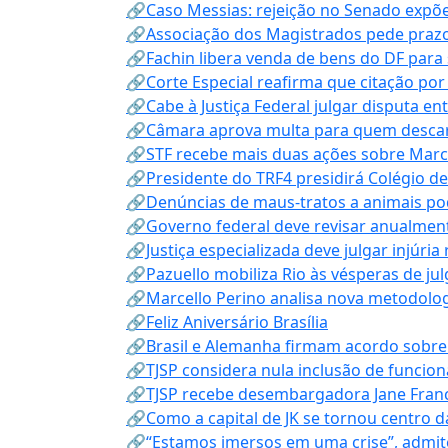
🔗Caso Messias: rejeição no Senado expõe 
🔗Associação dos Magistrados pede prazo
🔗Fachin libera venda de bens do DF para
🔗Corte Especial reafirma que citação po
🔗Cabe à Justiça Federal julgar disputa en
🔗Câmara aprova multa para quem descarta
🔗STF recebe mais duas ações sobre Mar
🔗Presidente do TRF4 presidirá Colégio d
🔗Denúncias de maus-tratos a animais pod
🔗Governo federal deve revisar anualmen
🔗Justiça especializada deve julgar injúria
🔗Pazuello mobiliza Rio às vésperas de ju
🔗Marcello Perino analisa nova metodologi
🔗Feliz Aniversário Brasília
🔗Brasil e Alemanha firmam acordo sobre m
🔗TJSP considera nula inclusão de funcio
🔗TJSP recebe desembargadora Jane Fran
🔗Como a capital de JK se tornou centro da
🔗“Estamos imersos em uma crise”, admi