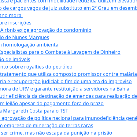
ta e pacientes com mobilidade reduzida utilizem elevado
 de cargos vagos de juiz substituto em 2º Grau em desem
dano moral
bre inscrições
 Airbnb exige aprovação do condomínio
ndo de Nunes Marques
m homologação ambiental
Especialistas para o Combate à Lavagem de Dinheiro
ão de imóveis
nto sobre royalties do petróleo
ratamento que utiliza composto promissor contra malária 
ia e recuperação judicial: o fim de uma era do improviso
 mora de URV e garante restituição a servidores na Bahia
tir eficiência da destinação de emendas para realização de 
em leilão apesar do pagamento fora do prazo
 Margareth Costa para o TST
provação de política nacional para imunodeficiência gené
m empresa de mineração de terras raras
 ser crime, mas não escapa da punição na prisão