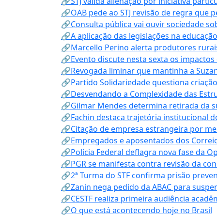
🔗STJ valida alienação por iniciativa parti
🔗OAB pede ao STJ revisão de regra que 
🔗Consulta pública vai ouvir sociedade s
🔗A aplicação das legislações na educação 
🔗Marcello Perino alerta produtores rurai
🔗Evento discute nesta sexta os impactos 
🔗Revogada liminar que mantinha a Suzan
🔗Partido Solidariedade questiona criaç
🔗Desvendando a Complexidade das Estrutu
🔗Gilmar Mendes determina retirada da su
🔗Fachin destaca trajetória instituciona
🔗Citação de empresa estrangeira por mei
🔗Empregados e aposentados dos Correios c
🔗Polícia Federal deflagra nova fase da 
🔗PGR se manifesta contra revisão da co
🔗2ª Turma do STF confirma prisão prevent
🔗Zanin nega pedido da ABAC para suspen
🔗CESTF realiza primeira audiência acadê
🔗O que está acontecendo hoje no Brasil