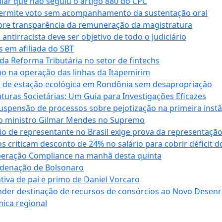
cular que não seguiu o artigo 880 do CPC
permite voto sem acompanhamento da sustentação oral
obre transparência da remuneração da magistratura
antirracista deve ser objetivo de todo o Judiciário
s em afiliada do SBT
da Reforma Tributária no setor de fintechs
o na operação das linhas da Itapemirim
ão de estação ecológica em Rondônia sem desapropriação
ras Societárias: Um Guia para Investigações Eficazes
spensão de processos sobre pejotização na primeira instâ
l do ministro Gilmar Mendes no Supremo
o de representante no Brasil exige prova da representaçã
riticam desconto de 24% no salário para cobrir déficit do
Operação Compliance na manhã desta quinta
ndenação de Bolsonaro
iva de pai e primo de Daniel Vorcaro
der destinação de recursos de consórcios ao Novo Desenro
mica regional