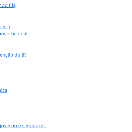
r ao CNJ
leiro
nstitucional
senção do IR
mica
governo e servidores