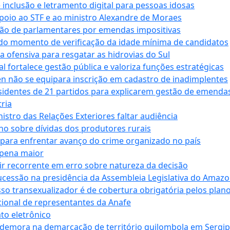
e inclusão e letramento digital para pessoas idosas
apoio ao STF e ao ministro Alexandre de Moraes
ção de parlamentares por emendas impositivas
 do momento de verificação da idade mínima de candidatos
a ofensiva para resgatar as hidrovias do Sul
 fortalece gestão pública e valoriza funções estratégicas
n não se equipara inscrição em cadastro de inadimplentes
sidentes de 21 partidos para explicarem gestão de emenda
ria
stro das Relações Exteriores faltar audiência
 sobre dívidas dos produtores rurais
para enfrentar avanço do crime organizado no país
 pena maior
zir recorrente em erro sobre natureza da decisão
ucessão na presidência da Assembleia Legislativa do Amaz
sso transexualizador é de cobertura obrigatória pelos plan
ucional de representantes da Anafe
to eletrônico
 demora na demarcação de território quilombola em Sergi