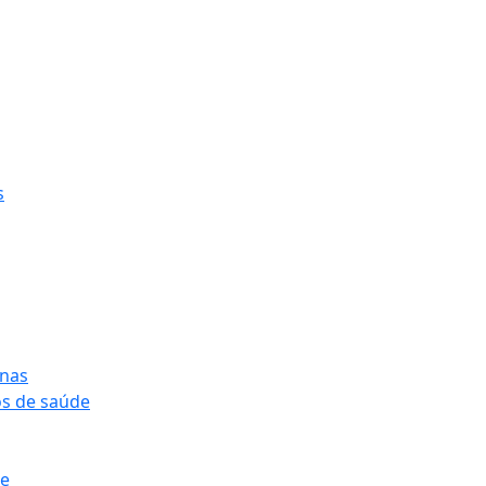
s
onas
os de saúde
pe