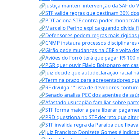
🔗Justiça mantém intervenção da SAF do 
🔗STF valida regras que destinam 30% dos
🔗PDT aciona STF contra poder monocráti
🔗Marcello Perino explica quando dívida f
🔗Defensores pedem regras mais rígidas p
🔗CNMP instaura processos disciplinares
🔗Girão pede mudanças na CBF e volta defe
🔗Aviões do Forró terá que pagar R$ 100 
🔗PGR quer ouvir Flávio Bolsonaro em cas
🔗Juiz decide que autodeclaração racial nã
🔗Termina prazo para apresentadores que
🔗RF divulga 1ª lista de devedores contum
🔗Senado analisa PEC dos agentes de saúd
🔗Afastado usucapião familiar sobre parte
🔗STF forma maioria para liberar pagamen
🔗PRD questiona no STF decreto que alter
🔗STF invalida regra da Paraíba que fixa
🔗Juiz Francisco Donizete Gomes é indic