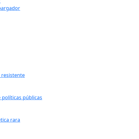
r
bargador
resistente
políticas públicas
tica rara