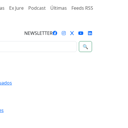
as
Ex Jure
Podcast
Últimas
Feeds RSS
NEWSLETTER
🔍
quados
es