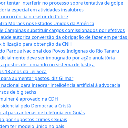
tentar interferir no processo sobre tentativa de golpe
oria especial em atividades insalubres
 concorrência no setor do Cobre
tra Moraes nos Estados Unidos da América
e Campinas substituir cargos comissionados por efetivos
saúde autoriza conversão da obrigação de fazer em perdas
xibilização para obtenção da CNH
do Parque Nacional dos Povos Indígenas do Rio Tanaru
dicialmente deve ser impugnado por ação anulatória
 a postos de comando no sistema de Justiça
s 18 anos da Lei Seca
para aumentar gastos, diz Gilmar
cional para integrar inteligência artificial à advocacia
sos de big techs
 mulher é aprovado na CDH
esidencial pelo Democracia Cristã
tal para antenas de telefonia em Goiás
o por supostos crimes sexuais
dem ter modelo único no país