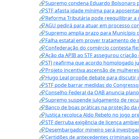
🔗Supremo condena Eduardo Bolsonaro por 
🔗STF afasta idade mínima para aposentad
🔗Reforma Tributária pode reequilibrar a
🔗AGU pedirá para atuar em processo con
🔗Supremo amplia prazo para Município d
🔗Falha estatal em prover tratamento de 
🔗Confederação do comércio contesta fle
🔗Ação da APIB ao STF assegurou criação 
🔗STJ reafirma que acordo homologado ju
🔗Projeto incentiva ascensão de mulheres
🔗Hugo Leal propõe debate para discutir o
🔗STF pode barrar medidas do Congresso 
🔗Conselho Federal da OAB anuncia plano na
🔗Supremo suspende julgamento de recur
🔗Banco de boas práticas na proteção da
🔗Justiça recoloca Aldo Rebelo no jogo pr
🔗STF derruba exigência de licença ambien
🔗Desembargador mineiro será investigad
🔗Certidões de antecedentes criminais po