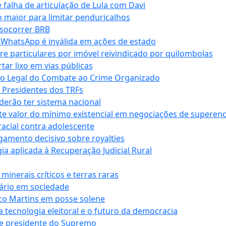
falha de articulação de Lula com Davi
 maior para limitar penduricalhos
 socorrer BRB
r WhatsApp é inválida em ações de estado
tre particulares por imóvel reivindicado por quilombolas
r lixo em vias públicas
co Legal do Combate ao Crime Organizado
e Presidentes dos TRFs
erão ter sistema nacional
te valor do mínimo existencial em negociações de superen
 racial contra adolescente
lgamento decisivo sobre royalties
a aplicada à Recuperação Judicial Rural
inerais críticos e terras raras
nário em sociedade
co Martins em posse solene
 tecnologia eleitoral e o futuro da democracia
te presidente do Supremo