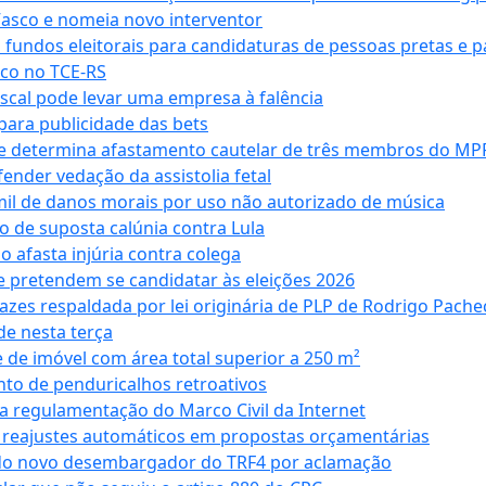
Vasco e nomeia novo interventor
 fundos eleitorais para candidaturas de pessoas pretas e 
co no TCE-RS
iscal pode levar uma empresa à falência
ara publicidade das bets
 e determina afastamento cautelar de três membros do MP
nder vedação da assistolia fetal
mil de danos morais por uso não autorizado de música
o de suposta calúnia contra Lula
o afasta injúria contra colega
 pretendem se candidatar às eleições 2026
azes respaldada por lei originária de PLP de Rodrigo Pache
e nesta terça
 de imóvel com área total superior a 250 m²
to de penduricalhos retroativos
a regulamentação do Marco Civil da Internet
va reajustes automáticos em propostas orçamentárias
ado novo desembargador do TRF4 por aclamação