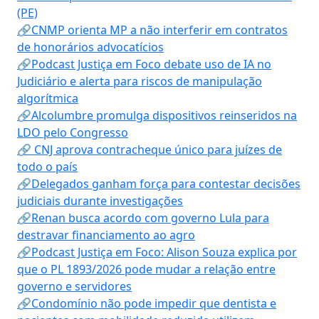
(PE)
🔗CNMP orienta MP a não interferir em contratos
de honorários advocatícios
🔗Podcast Justiça em Foco debate uso de IA no
Judiciário e alerta para riscos de manipulação
algorítmica
🔗Alcolumbre promulga dispositivos reinseridos na
LDO pelo Congresso
🔗 CNJ aprova contracheque único para juízes de
todo o país
🔗Delegados ganham força para contestar decisões
judiciais durante investigações
🔗Renan busca acordo com governo Lula para
destravar financiamento ao agro
🔗Podcast Justiça em Foco: Alison Souza explica por
que o PL 1893/2026 pode mudar a relação entre
governo e servidores
🔗Condomínio não pode impedir que dentista e