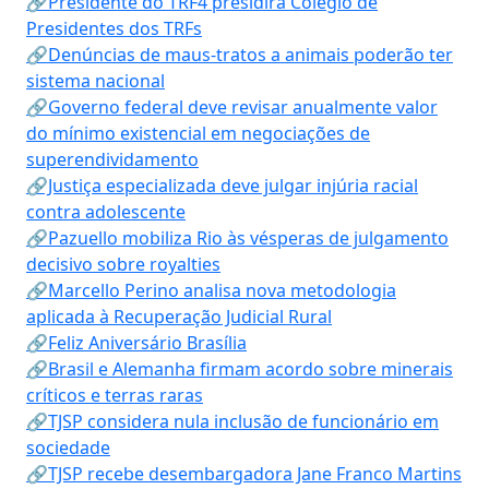
🔗Presidente do TRF4 presidirá Colégio de
Presidentes dos TRFs
🔗Denúncias de maus-tratos a animais poderão ter
sistema nacional
🔗Governo federal deve revisar anualmente valor
do mínimo existencial em negociações de
superendividamento
🔗Justiça especializada deve julgar injúria racial
contra adolescente
🔗Pazuello mobiliza Rio às vésperas de julgamento
decisivo sobre royalties
🔗Marcello Perino analisa nova metodologia
aplicada à Recuperação Judicial Rural
🔗Feliz Aniversário Brasília
🔗Brasil e Alemanha firmam acordo sobre minerais
críticos e terras raras
🔗TJSP considera nula inclusão de funcionário em
sociedade
🔗TJSP recebe desembargadora Jane Franco Martins