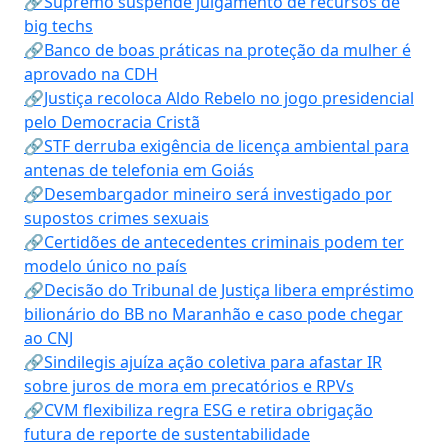
🔗Supremo suspende julgamento de recursos de
big techs
🔗Banco de boas práticas na proteção da mulher é
aprovado na CDH
🔗Justiça recoloca Aldo Rebelo no jogo presidencial
pelo Democracia Cristã
🔗STF derruba exigência de licença ambiental para
antenas de telefonia em Goiás
🔗Desembargador mineiro será investigado por
supostos crimes sexuais
🔗Certidões de antecedentes criminais podem ter
modelo único no país
🔗Decisão do Tribunal de Justiça libera empréstimo
bilionário do BB no Maranhão e caso pode chegar
ao CNJ
🔗Sindilegis ajuíza ação coletiva para afastar IR
sobre juros de mora em precatórios e RPVs
🔗CVM flexibiliza regra ESG e retira obrigação
futura de reporte de sustentabilidade