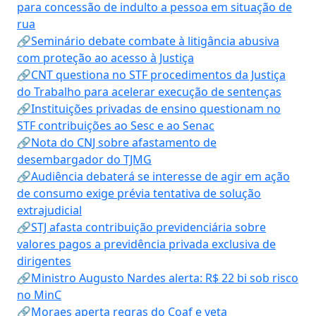
para concessão de indulto a pessoa em situação de
rua
🔗Seminário debate combate à litigância abusiva
com proteção ao acesso à Justiça
🔗CNT questiona no STF procedimentos da Justiça
do Trabalho para acelerar execução de sentenças
🔗Instituições privadas de ensino questionam no
STF contribuições ao Sesc e ao Senac
🔗Nota do CNJ sobre afastamento de
desembargador do TJMG
🔗Audiência debaterá se interesse de agir em ação
de consumo exige prévia tentativa de solução
extrajudicial
🔗STJ afasta contribuição previdenciária sobre
valores pagos a previdência privada exclusiva de
dirigentes
🔗Ministro Augusto Nardes alerta: R$ 22 bi sob risco
no MinC
🔗Moraes aperta regras do Coaf e veta