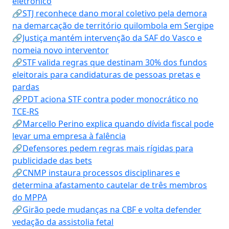
eletrônico
🔗STJ reconhece dano moral coletivo pela demora
na demarcação de território quilombola em Sergipe
🔗Justiça mantém intervenção da SAF do Vasco e
nomeia novo interventor
🔗STF valida regras que destinam 30% dos fundos
eleitorais para candidaturas de pessoas pretas e
pardas
🔗PDT aciona STF contra poder monocrático no
TCE-RS
🔗Marcello Perino explica quando dívida fiscal pode
levar uma empresa à falência
🔗Defensores pedem regras mais rígidas para
publicidade das bets
🔗CNMP instaura processos disciplinares e
determina afastamento cautelar de três membros
do MPPA
🔗Girão pede mudanças na CBF e volta defender
vedação da assistolia fetal