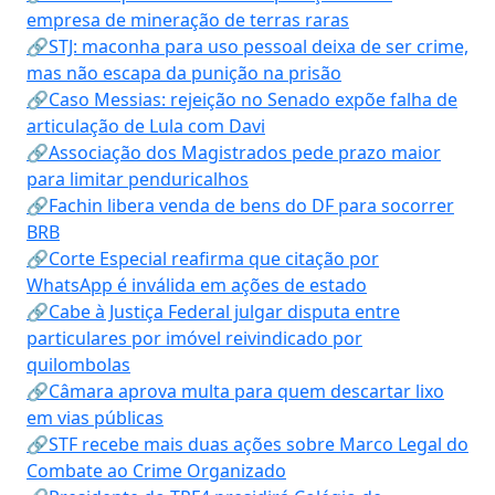
empresa de mineração de terras raras
🔗STJ: maconha para uso pessoal deixa de ser crime,
mas não escapa da punição na prisão
🔗Caso Messias: rejeição no Senado expõe falha de
articulação de Lula com Davi
🔗Associação dos Magistrados pede prazo maior
para limitar penduricalhos
🔗Fachin libera venda de bens do DF para socorrer
BRB
🔗Corte Especial reafirma que citação por
WhatsApp é inválida em ações de estado
🔗Cabe à Justiça Federal julgar disputa entre
particulares por imóvel reivindicado por
quilombolas
🔗Câmara aprova multa para quem descartar lixo
em vias públicas
🔗STF recebe mais duas ações sobre Marco Legal do
Combate ao Crime Organizado