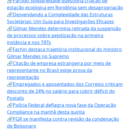
🔗Partido Solidariedade questiona criação de
estação ecológica em Rondônia sem desapropriação
🔗Desvendando a Complexidade das Estruturas
Societárias: Um Guia para Investigações Eficazes
🔗Gilmar Mendes determina retirada da suspensão
de processos sobre pejotização na primeira
instância e nos TRTs
🔗Fachin destaca trajetória institucional do ministro
Gilmar Mendes no Supremo
🔗Citação de empresa estrangeira por meio de
representante no Brasil exige prova da
representação
🔗Empregados e aposentados dos Correios criticam
desconto de 24% no salário para cobrir déficit do
Postalis
🔗Polícia Federal deflagra nova fase da Operação
Compliance na manhã desta quinta
🔗PGR se manifesta contra revisão da condenação
de Bolsonaro