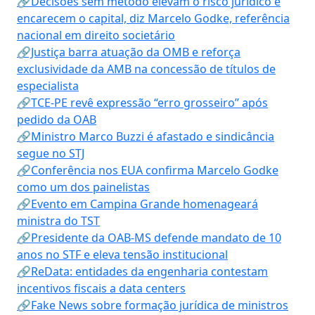
🔗Decisões sem método elevam o risco jurídico e
encarecem o capital, diz Marcelo Godke, referência
nacional em direito societário
🔗Justiça barra atuação da OMB e reforça
exclusividade da AMB na concessão de títulos de
especialista
🔗TCE-PE revê expressão “erro grosseiro” após
pedido da OAB
🔗Ministro Marco Buzzi é afastado e sindicância
segue no STJ
🔗Conferência nos EUA confirma Marcelo Godke
como um dos painelistas
🔗Evento em Campina Grande homenageará
ministra do TST
🔗Presidente da OAB-MS defende mandato de 10
anos no STF e eleva tensão institucional
🔗ReData: entidades da engenharia contestam
incentivos fiscais a data centers
🔗Fake News sobre formação jurídica de ministros