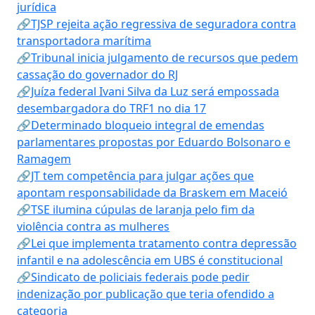
jurídica
🔗TJSP rejeita ação regressiva de seguradora contra
transportadora marítima
🔗Tribunal inicia julgamento de recursos que pedem
cassação do governador do RJ
🔗Juíza federal Ivani Silva da Luz será empossada
desembargadora do TRF1 no dia 17
🔗Determinado bloqueio integral de emendas
parlamentares propostas por Eduardo Bolsonaro e
Ramagem
🔗JT tem competência para julgar ações que
apontam responsabilidade da Braskem em Maceió
🔗TSE ilumina cúpulas de laranja pelo fim da
violência contra as mulheres
🔗Lei que implementa tratamento contra depressão
infantil e na adolescência em UBS é constitucional
🔗Sindicato de policiais federais pode pedir
indenização por publicação que teria ofendido a
categoria