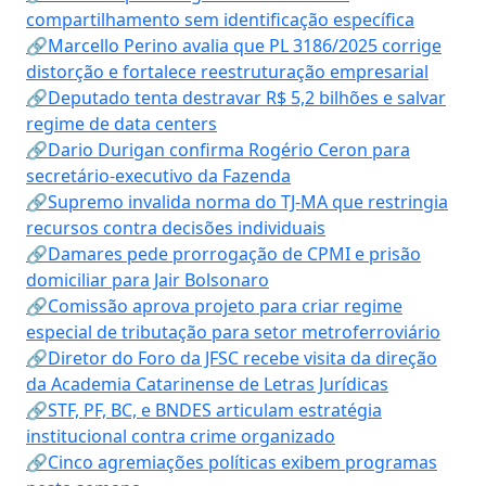
compartilhamento sem identificação específica
🔗Marcello Perino avalia que PL 3186/2025 corrige
distorção e fortalece reestruturação empresarial
🔗Deputado tenta destravar R$ 5,2 bilhões e salvar
regime de data centers
🔗Dario Durigan confirma Rogério Ceron para
secretário-executivo da Fazenda
🔗Supremo invalida norma do TJ-MA que restringia
recursos contra decisões individuais
🔗Damares pede prorrogação de CPMI e prisão
domiciliar para Jair Bolsonaro
🔗Comissão aprova projeto para criar regime
especial de tributação para setor metroferroviário
🔗Diretor do Foro da JFSC recebe visita da direção
da Academia Catarinense de Letras Jurídicas
🔗STF, PF, BC, e BNDES articulam estratégia
institucional contra crime organizado
🔗Cinco agremiações políticas exibem programas