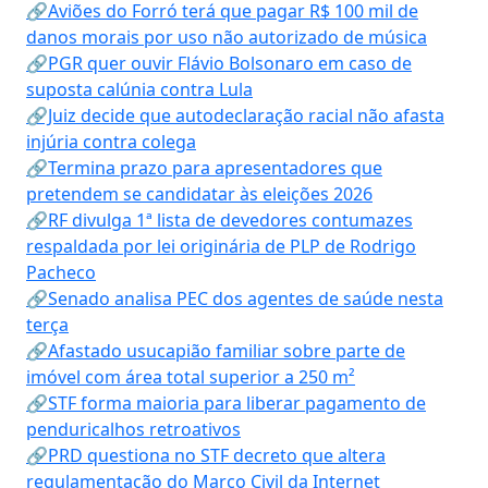
🔗Aviões do Forró terá que pagar R$ 100 mil de
danos morais por uso não autorizado de música
🔗PGR quer ouvir Flávio Bolsonaro em caso de
suposta calúnia contra Lula
🔗Juiz decide que autodeclaração racial não afasta
injúria contra colega
🔗Termina prazo para apresentadores que
pretendem se candidatar às eleições 2026
🔗RF divulga 1ª lista de devedores contumazes
respaldada por lei originária de PLP de Rodrigo
Pacheco
🔗Senado analisa PEC dos agentes de saúde nesta
terça
🔗Afastado usucapião familiar sobre parte de
imóvel com área total superior a 250 m²
🔗STF forma maioria para liberar pagamento de
penduricalhos retroativos
🔗PRD questiona no STF decreto que altera
regulamentação do Marco Civil da Internet