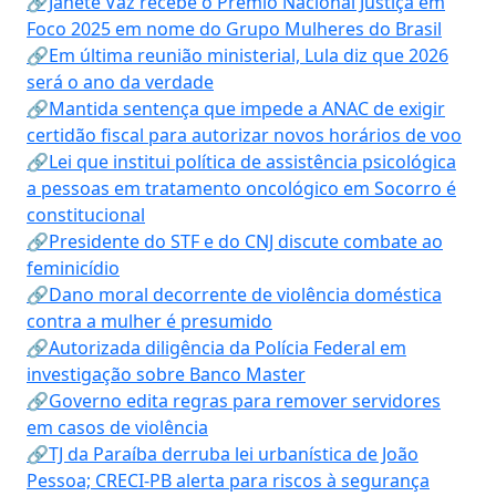
🔗Janete Vaz recebe o Prêmio Nacional Justiça em
Foco 2025 em nome do Grupo Mulheres do Brasil
🔗Em última reunião ministerial, Lula diz que 2026
será o ano da verdade
🔗Mantida sentença que impede a ANAC de exigir
certidão fiscal para autorizar novos horários de voo
🔗Lei que institui política de assistência psicológica
a pessoas em tratamento oncológico em Socorro é
constitucional
🔗Presidente do STF e do CNJ discute combate ao
feminicídio
🔗Dano moral decorrente de violência doméstica
contra a mulher é presumido
🔗Autorizada diligência da Polícia Federal em
investigação sobre Banco Master
🔗Governo edita regras para remover servidores
em casos de violência
🔗TJ da Paraíba derruba lei urbanística de João
Pessoa; CRECI-PB alerta para riscos à segurança