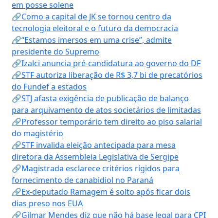
em posse solene
🔗Como a capital de JK se tornou centro da
tecnologia eleitoral e o futuro da democracia
🔗“Estamos imersos em uma crise”, admite
presidente do Supremo
🔗Izalci anuncia pré-candidatura ao governo do DF
🔗STF autoriza liberação de R$ 3,7 bi de precatórios
do Fundef a estados
🔗STJ afasta exigência de publicação de balanço
para arquivamento de atos societários de limitadas
🔗Professor temporário tem direito ao piso salarial
do magistério
🔗STF invalida eleição antecipada para mesa
diretora da Assembleia Legislativa de Sergipe
🔗Magistrada esclarece critérios rígidos para
fornecimento de canabidiol no Paraná
🔗Ex-deputado Ramagem é solto após ficar dois
dias preso nos EUA
🔗Gilmar Mendes diz que não há base legal para CPI