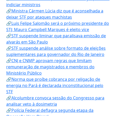
indiciar ministros
🔗Ministra Cármen Lúcia diz que é aconselhada a
deixar STF por ataques machistas
🔗Luis Felipe Salomão será o próximo presidente do
STJ; Mauro Campbell Marques é eleito vice
🔗STF suspende liminar que paralisava emissão de
alvarás em São Paulo
🔗STF suspende análise sobre formato de eleições
suplementares para governador do Rio de Janeiro
🔗CNJ e CNMP aprovam regras que limitam
remuneração de magistrados e membros do
Ministério Público
🔗Norma que proíbe cobrança por religação de
energia no Pará é declarada inconstitucional pelo
STF
🔗Alcolumbre convoca sessão do Congresso para
analisar veto à dosimetria
🔗Polícia Federal deflagra segunda etapa da