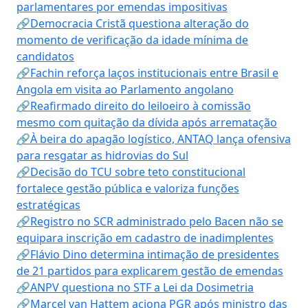
parlamentares por emendas impositivas
🔗Democracia Cristã questiona alteração do
momento de verificação da idade mínima de
candidatos
🔗Fachin reforça laços institucionais entre Brasil e
Angola em visita ao Parlamento angolano
🔗Reafirmado direito do leiloeiro à comissão
mesmo com quitação da dívida após arrematação
🔗À beira do apagão logístico, ANTAQ lança ofensiva
para resgatar as hidrovias do Sul
🔗Decisão do TCU sobre teto constitucional
fortalece gestão pública e valoriza funções
estratégicas
🔗Registro no SCR administrado pelo Bacen não se
equipara inscrição em cadastro de inadimplentes
🔗Flávio Dino determina intimação de presidentes
de 21 partidos para explicarem gestão de emendas
🔗ANPV questiona no STF a Lei da Dosimetria
🔗Marcel van Hattem aciona PGR após ministro das