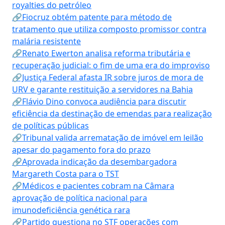
royalties do petróleo
🔗Fiocruz obtém patente para método de
tratamento que utiliza composto promissor contra
malária resistente
🔗Renato Ewerton analisa reforma tributária e
recuperação judicial: o fim de uma era do improviso
🔗Justiça Federal afasta IR sobre juros de mora de
URV e garante restituição a servidores na Bahia
🔗Flávio Dino convoca audiência para discutir
eficiência da destinação de emendas para realização
de políticas públicas
🔗Tribunal valida arrematação de imóvel em leilão
apesar do pagamento fora do prazo
🔗Aprovada indicação da desembargadora
Margareth Costa para o TST
🔗Médicos e pacientes cobram na Câmara
aprovação de política nacional para
imunodeficiência genética rara
🔗Partido questiona no STF operações com