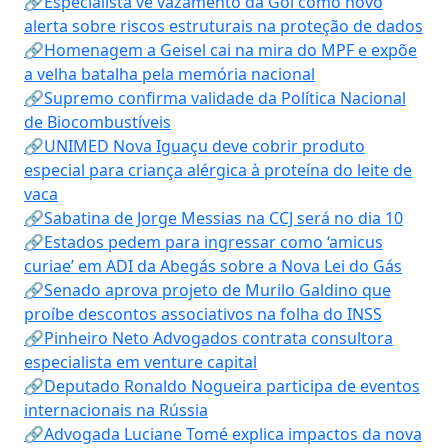
🔗Especialista vê vazamento da Gol como novo
alerta sobre riscos estruturais na proteção de dados
🔗Homenagem a Geisel cai na mira do MPF e expõe
a velha batalha pela memória nacional
🔗Supremo confirma validade da Política Nacional
de Biocombustíveis
🔗UNIMED Nova Iguaçu deve cobrir produto
especial para criança alérgica à proteína do leite de
vaca
🔗Sabatina de Jorge Messias na CCJ será no dia 10
🔗Estados pedem para ingressar como ‘amicus
curiae’ em ADI da Abegás sobre a Nova Lei do Gás
🔗Senado aprova projeto de Murilo Galdino que
proíbe descontos associativos na folha do INSS
🔗Pinheiro Neto Advogados contrata consultora
especialista em venture capital
🔗Deputado Ronaldo Nogueira participa de eventos
internacionais na Rússia
🔗Advogada Luciane Tomé explica impactos da nova