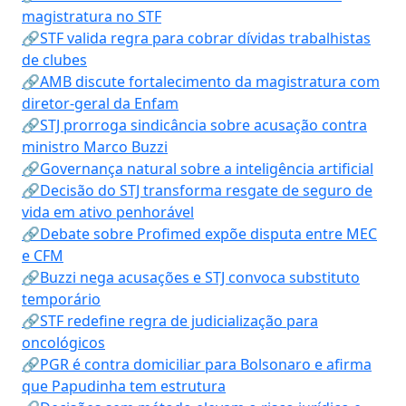
magistratura no STF
🔗STF valida regra para cobrar dívidas trabalhistas
de clubes
🔗AMB discute fortalecimento da magistratura com
diretor-geral da Enfam
🔗STJ prorroga sindicância sobre acusação contra
ministro Marco Buzzi
🔗Governança natural sobre a inteligência artificial
🔗Decisão do STJ transforma resgate de seguro de
vida em ativo penhorável
🔗Debate sobre Profimed expõe disputa entre MEC
e CFM
🔗Buzzi nega acusações e STJ convoca substituto
temporário
🔗STF redefine regra de judicialização para
oncológicos
🔗PGR é contra domiciliar para Bolsonaro e afirma
que Papudinha tem estrutura