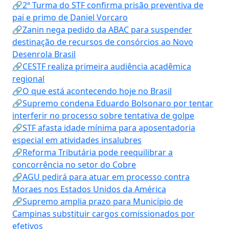
🔗2ª Turma do STF confirma prisão preventiva de
pai e primo de Daniel Vorcaro
🔗Zanin nega pedido da ABAC para suspender
destinação de recursos de consórcios ao Novo
Desenrola Brasil
🔗CESTF realiza primeira audiência acadêmica
regional
🔗O que está acontecendo hoje no Brasil
🔗Supremo condena Eduardo Bolsonaro por tentar
interferir no processo sobre tentativa de golpe
🔗STF afasta idade mínima para aposentadoria
especial em atividades insalubres
🔗Reforma Tributária pode reequilibrar a
concorrência no setor do Cobre
🔗AGU pedirá para atuar em processo contra
Moraes nos Estados Unidos da América
🔗Supremo amplia prazo para Município de
Campinas substituir cargos comissionados por
efetivos