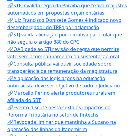
🔗STF invalida regra da Paraíba que fixava reajustes
automáticos em propostas orçamentárias
🔗Juiz Francisco Donizete Gomes é indicado novo
desembargador do TRF4 por aclamação
🔗STJ valida alienação por iniciativa particular que
não seguiu o artigo 880 do CPC
🔗OAB pede ao STJ revisão de regra que permite
voto sem acompanhamento da sustentação oral
🔗Consulta pública vai ouvir sociedade sobre
transparência da remuneração da magistratura
🔗A aplicação das legislações na educação
antirracista deve ser objetivo de todo o Judiciário
🔗Marcello Perino alerta produtores rurais em
afiliada do SBT
🔗Evento discute nesta sexta os impactos da
Reforma Tributária no setor de fintechs
🔗Revogada liminar que mantinha a Suzano na
operação das linhas da Itapemirim