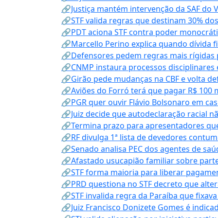
🔗Justiça mantém intervenção da SAF do 
🔗STF valida regras que destinam 30% dos
🔗PDT aciona STF contra poder monocráti
🔗Marcello Perino explica quando dívida f
🔗Defensores pedem regras mais rígidas p
🔗CNMP instaura processos disciplinares
🔗Girão pede mudanças na CBF e volta defe
🔗Aviões do Forró terá que pagar R$ 100 
🔗PGR quer ouvir Flávio Bolsonaro em cas
🔗Juiz decide que autodeclaração racial nã
🔗Termina prazo para apresentadores que
🔗RF divulga 1ª lista de devedores contum
🔗Senado analisa PEC dos agentes de saúd
🔗Afastado usucapião familiar sobre parte
🔗STF forma maioria para liberar pagamen
🔗PRD questiona no STF decreto que alter
🔗STF invalida regra da Paraíba que fixa
🔗Juiz Francisco Donizete Gomes é indic