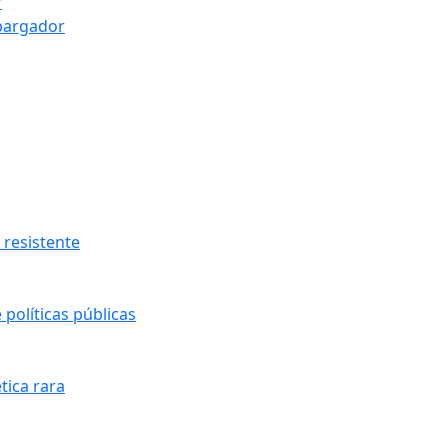
r
bargador
resistente
políticas públicas
tica rara