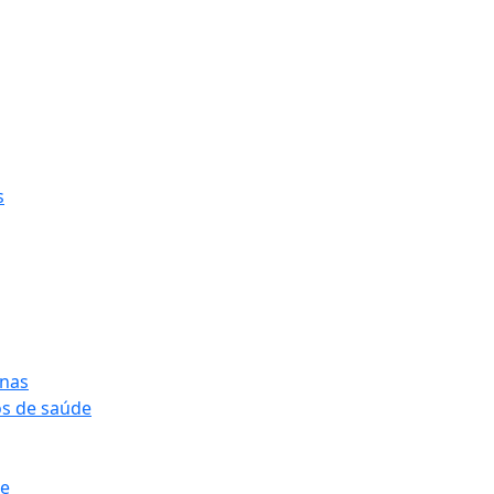
s
onas
os de saúde
pe