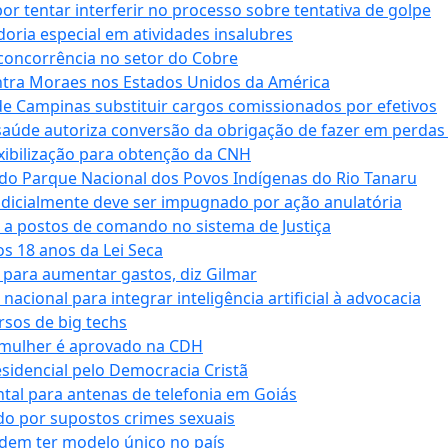
tentar interferir no processo sobre tentativa de golpe
oria especial em atividades insalubres
 concorrência no setor do Cobre
tra Moraes nos Estados Unidos da América
e Campinas substituir cargos comissionados por efetivos
saúde autoriza conversão da obrigação de fazer em perdas
xibilização para obtenção da CNH
do Parque Nacional dos Povos Indígenas do Rio Tanaru
dicialmente deve ser impugnado por ação anulatória
 a postos de comando no sistema de Justiça
s 18 anos da Lei Seca
para aumentar gastos, diz Gilmar
cional para integrar inteligência artificial à advocacia
sos de big techs
 mulher é aprovado na CDH
esidencial pelo Democracia Cristã
tal para antenas de telefonia em Goiás
o por supostos crimes sexuais
dem ter modelo único no país