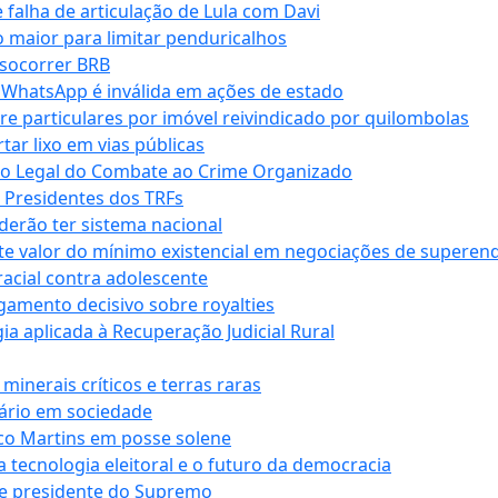
falha de articulação de Lula com Davi
 maior para limitar penduricalhos
 socorrer BRB
r WhatsApp é inválida em ações de estado
tre particulares por imóvel reivindicado por quilombolas
r lixo em vias públicas
co Legal do Combate ao Crime Organizado
e Presidentes dos TRFs
erão ter sistema nacional
te valor do mínimo existencial em negociações de superen
 racial contra adolescente
lgamento decisivo sobre royalties
a aplicada à Recuperação Judicial Rural
inerais críticos e terras raras
nário em sociedade
co Martins em posse solene
 tecnologia eleitoral e o futuro da democracia
te presidente do Supremo