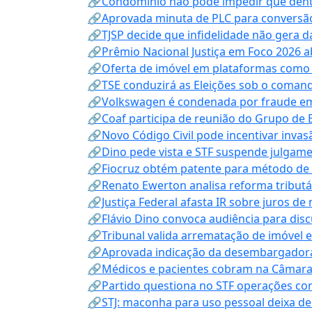
🔗Condomínio não pode impedir que dentis
🔗Aprovada minuta de PLC para conversão
🔗TJSP decide que infidelidade não gera 
🔗Prêmio Nacional Justiça em Foco 2026 a
🔗Oferta de imóvel em plataformas como
🔗TSE conduzirá as Eleições sob o coma
🔗Volkswagen é condenada por fraude e
🔗Coaf participa de reunião do Grupo de 
🔗Novo Código Civil pode incentivar invas
🔗Dino pede vista e STF suspende julgame
🔗Fiocruz obtém patente para método de t
🔗Renato Ewerton analisa reforma tributár
🔗Justiça Federal afasta IR sobre juros de
🔗Flávio Dino convoca audiência para discu
🔗Tribunal valida arrematação de imóvel 
🔗Aprovada indicação da desembargadora
🔗Médicos e pacientes cobram na Câmara a
🔗Partido questiona no STF operações co
🔗STJ: maconha para uso pessoal deixa de