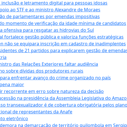
e inclusão e letramento digital para pessoas idosas
apoio ao STF e ao ministro Alexandre de Moraes
ção de parlamentares por emendas impositivas
 do momento de verificação da idade mínima de candidatos
a ofensiva para resgatar as hidrovias do Sul
 fortalece gestão pública e valoriza funções estratégicas
n não se equipara inscrição em cadastro de inadimplentes
sidentes de 21 partidos para explicarem gestão de emenda
ria
stro das Relações Exteriores faltar audiência
 sobre dívidas dos produtores rurais
para enfrentar avanço do crime organizado no país
 pena maior
zir recorrente em erro sobre natureza da decisão
ucessão na presidência da Assembleia Legislativa do Amaz
sso transexualizador é de cobertura obrigatória pelos plan
ucional de representantes da Anafe
to eletrônico
 demora na demarcação de território quilombola em Sergi