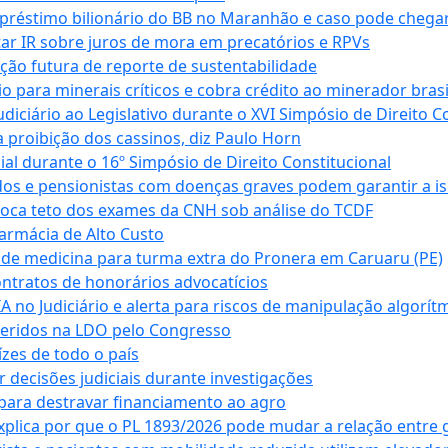
empréstimo bilionário do BB no Maranhão e caso pode chega
star IR sobre juros de mora em precatórios e RPVs
ação futura de reporte de sustentabilidade
para minerais críticos e cobra crédito ao minerador brasi
ciário ao Legislativo durante o XVI Simpósio de Direito Co
 proibição dos cassinos, diz Paulo Horn
cial durante o 16º Simpósio de Direito Constitucional
dos e pensionistas com doenças graves podem garantir a i
oca teto dos exames da CNH sob análise do TCDF
armácia de Alto Custo
 de medicina para turma extra do Pronera em Caruaru (PE)
ntratos de honorários advocatícios
 no Judiciário e alerta para riscos de manipulação algorít
seridos na LDO pelo Congresso
zes de todo o país
decisões judiciais durante investigações
ara destravar financiamento ao agro
xplica por que o PL 1893/2026 pode mudar a relação entre 