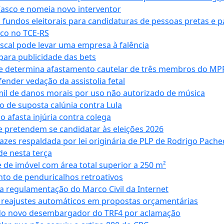
Vasco e nomeia novo interventor
 fundos eleitorais para candidaturas de pessoas pretas e 
co no TCE-RS
iscal pode levar uma empresa à falência
ara publicidade das bets
 e determina afastamento cautelar de três membros do MP
nder vedação da assistolia fetal
mil de danos morais por uso não autorizado de música
o de suposta calúnia contra Lula
o afasta injúria contra colega
 pretendem se candidatar às eleições 2026
azes respaldada por lei originária de PLP de Rodrigo Pache
e nesta terça
 de imóvel com área total superior a 250 m²
to de penduricalhos retroativos
a regulamentação do Marco Civil da Internet
va reajustes automáticos em propostas orçamentárias
ado novo desembargador do TRF4 por aclamação