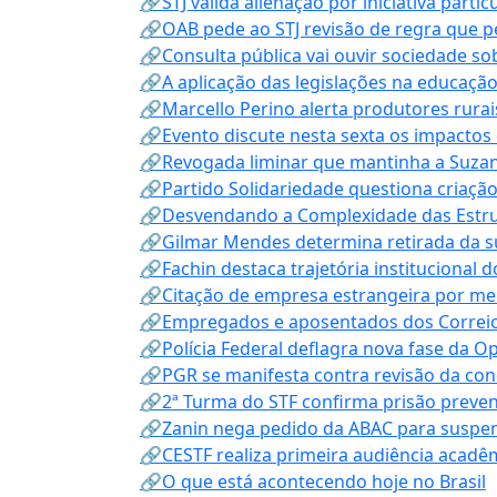
🔗STJ valida alienação por iniciativa parti
🔗OAB pede ao STJ revisão de regra que 
🔗Consulta pública vai ouvir sociedade s
🔗A aplicação das legislações na educação 
🔗Marcello Perino alerta produtores rurai
🔗Evento discute nesta sexta os impactos 
🔗Revogada liminar que mantinha a Suzan
🔗Partido Solidariedade questiona criaç
🔗Desvendando a Complexidade das Estrutu
🔗Gilmar Mendes determina retirada da su
🔗Fachin destaca trajetória instituciona
🔗Citação de empresa estrangeira por mei
🔗Empregados e aposentados dos Correios c
🔗Polícia Federal deflagra nova fase da 
🔗PGR se manifesta contra revisão da co
🔗2ª Turma do STF confirma prisão prevent
🔗Zanin nega pedido da ABAC para suspen
🔗CESTF realiza primeira audiência acadê
🔗O que está acontecendo hoje no Brasil