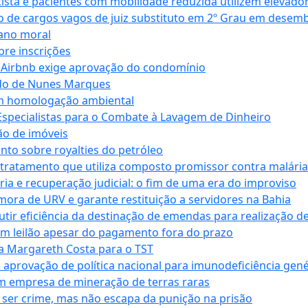
ta e pacientes com mobilidade reduzida utilizem elevado
 de cargos vagos de juiz substituto em 2º Grau em desem
dano moral
bre inscrições
 Airbnb exige aprovação do condomínio
ndo de Nunes Marques
m homologação ambiental
Especialistas para o Combate à Lavagem de Dinheiro
ão de imóveis
nto sobre royalties do petróleo
ratamento que utiliza composto promissor contra malária 
ia e recuperação judicial: o fim de uma era do improviso
 mora de URV e garante restituição a servidores na Bahia
tir eficiência da destinação de emendas para realização de 
em leilão apesar do pagamento fora do prazo
 Margareth Costa para o TST
provação de política nacional para imunodeficiência gené
m empresa de mineração de terras raras
 ser crime, mas não escapa da punição na prisão