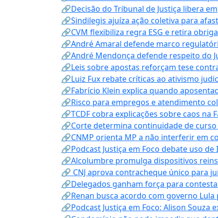
🔗Decisão do Tribunal de Justiça libera 
🔗Sindilegis ajuíza ação coletiva para afa
🔗CVM flexibiliza regra ESG e retira obrig
🔗André Amaral defende marco regulatório 
🔗André Mendonça defende respeito do Judi
🔗Leis sobre apostas reforçam tese contra
🔗Luiz Fux rebate críticas ao ativismo judi
🔗Fabrício Klein explica quando aposenta
🔗Risco para empregos e atendimento col
🔗TCDF cobra explicações sobre caos na F
🔗Corte determina continuidade de curso
🔗CNMP orienta MP a não interferir em co
🔗Podcast Justiça em Foco debate uso de IA
🔗Alcolumbre promulga dispositivos rein
🔗 CNJ aprova contracheque único para juí
🔗Delegados ganham força para contestar 
🔗Renan busca acordo com governo Lula p
🔗Podcast Justiça em Foco: Alison Souza e