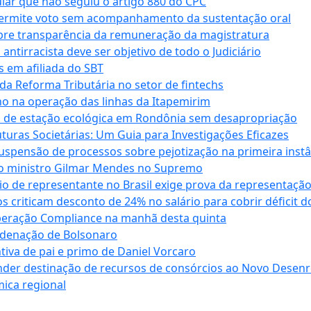
cular que não seguiu o artigo 880 do CPC
permite voto sem acompanhamento da sustentação oral
obre transparência da remuneração da magistratura
antirracista deve ser objetivo de todo o Judiciário
s em afiliada do SBT
da Reforma Tributária no setor de fintechs
o na operação das linhas da Itapemirim
ão de estação ecológica em Rondônia sem desapropriação
ras Societárias: Um Guia para Investigações Eficazes
spensão de processos sobre pejotização na primeira instâ
l do ministro Gilmar Mendes no Supremo
o de representante no Brasil exige prova da representaçã
riticam desconto de 24% no salário para cobrir déficit do
Operação Compliance na manhã desta quinta
ndenação de Bolsonaro
iva de pai e primo de Daniel Vorcaro
der destinação de recursos de consórcios ao Novo Desenro
mica regional