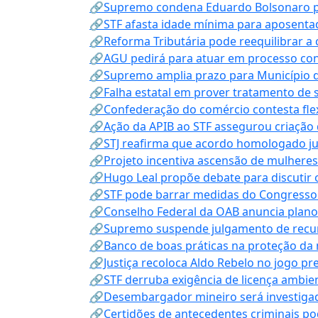
🔗Supremo condena Eduardo Bolsonaro por 
🔗STF afasta idade mínima para aposentad
🔗Reforma Tributária pode reequilibrar a
🔗AGU pedirá para atuar em processo con
🔗Supremo amplia prazo para Município d
🔗Falha estatal em prover tratamento de 
🔗Confederação do comércio contesta fle
🔗Ação da APIB ao STF assegurou criação 
🔗STJ reafirma que acordo homologado ju
🔗Projeto incentiva ascensão de mulheres
🔗Hugo Leal propõe debate para discutir o
🔗STF pode barrar medidas do Congresso 
🔗Conselho Federal da OAB anuncia plano na
🔗Supremo suspende julgamento de recur
🔗Banco de boas práticas na proteção da
🔗Justiça recoloca Aldo Rebelo no jogo pr
🔗STF derruba exigência de licença ambien
🔗Desembargador mineiro será investigad
🔗Certidões de antecedentes criminais po