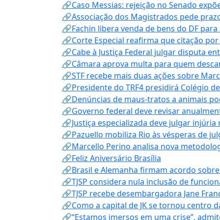
🔗Caso Messias: rejeição no Senado expõe 
🔗Associação dos Magistrados pede prazo
🔗Fachin libera venda de bens do DF para
🔗Corte Especial reafirma que citação po
🔗Cabe à Justiça Federal julgar disputa en
🔗Câmara aprova multa para quem descarta
🔗STF recebe mais duas ações sobre Mar
🔗Presidente do TRF4 presidirá Colégio d
🔗Denúncias de maus-tratos a animais pod
🔗Governo federal deve revisar anualmen
🔗Justiça especializada deve julgar injúria
🔗Pazuello mobiliza Rio às vésperas de ju
🔗Marcello Perino analisa nova metodologi
🔗Feliz Aniversário Brasília
🔗Brasil e Alemanha firmam acordo sobre m
🔗TJSP considera nula inclusão de funcio
🔗TJSP recebe desembargadora Jane Fran
🔗Como a capital de JK se tornou centro da
🔗“Estamos imersos em uma crise”, admi