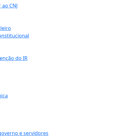
r ao CNJ
leiro
nstitucional
senção do IR
mica
governo e servidores