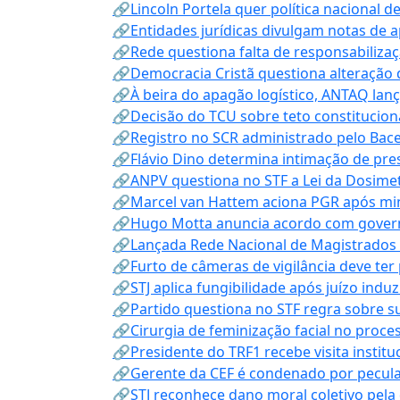
🔗Lincoln Portela quer política nacional d
🔗Entidades jurídicas divulgam notas de 
🔗Rede questiona falta de responsabiliza
🔗Democracia Cristã questiona alteração
🔗À beira do apagão logístico, ANTAQ lanç
🔗Decisão do TCU sobre teto constitucional
🔗Registro no SCR administrado pelo Bace
🔗Flávio Dino determina intimação de pre
🔗ANPV questiona no STF a Lei da Dosimet
🔗Marcel van Hattem aciona PGR após mini
🔗Hugo Motta anuncia acordo com governo
🔗Lançada Rede Nacional de Magistrados 
🔗Furto de câmeras de vigilância deve ter
🔗STJ aplica fungibilidade após juízo indu
🔗Partido questiona no STF regra sobre s
🔗Cirurgia de feminização facial no proce
🔗Presidente do TRF1 recebe visita instit
🔗Gerente da CEF é condenado por pecula
🔗STJ reconhece dano moral coletivo pela