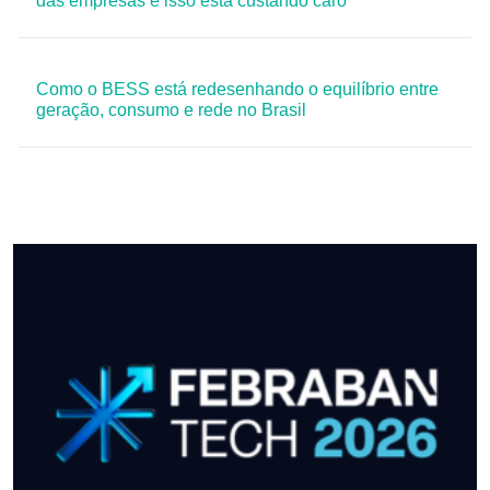
das empresas e isso está custando caro
Como o BESS está redesenhando o equilíbrio entre
geração, consumo e rede no Brasil