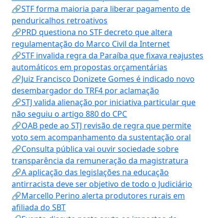
🔗STF forma maioria para liberar pagamento de
penduricalhos retroativos
🔗PRD questiona no STF decreto que altera
regulamentação do Marco Civil da Internet
🔗STF invalida regra da Paraíba que fixava reajustes
automáticos em propostas orçamentárias
🔗Juiz Francisco Donizete Gomes é indicado novo
desembargador do TRF4 por aclamação
🔗STJ valida alienação por iniciativa particular que
não seguiu o artigo 880 do CPC
🔗OAB pede ao STJ revisão de regra que permite
voto sem acompanhamento da sustentação oral
🔗Consulta pública vai ouvir sociedade sobre
transparência da remuneração da magistratura
🔗A aplicação das legislações na educação
antirracista deve ser objetivo de todo o Judiciário
🔗Marcello Perino alerta produtores rurais em
afiliada do SBT