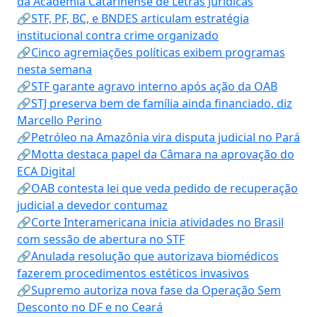
da Academia Catarinense de Letras Jurídicas
🔗STF, PF, BC, e BNDES articulam estratégia
institucional contra crime organizado
🔗Cinco agremiações políticas exibem programas
nesta semana
🔗STF garante agravo interno após ação da OAB
🔗STJ preserva bem de família ainda financiado, diz
Marcello Perino
🔗Petróleo na Amazônia vira disputa judicial no Pará
🔗Motta destaca papel da Câmara na aprovação do
ECA Digital
🔗OAB contesta lei que veda pedido de recuperação
judicial a devedor contumaz
🔗Corte Interamericana inicia atividades no Brasil
com sessão de abertura no STF
🔗Anulada resolução que autorizava biomédicos
fazerem procedimentos estéticos invasivos
🔗Supremo autoriza nova fase da Operação Sem
Desconto no DF e no Ceará