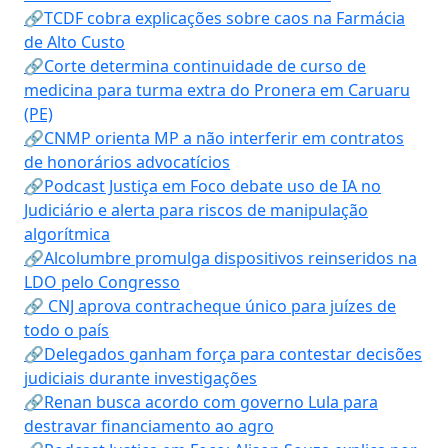
🔗TCDF cobra explicações sobre caos na Farmácia
de Alto Custo
🔗Corte determina continuidade de curso de
medicina para turma extra do Pronera em Caruaru
(PE)
🔗CNMP orienta MP a não interferir em contratos
de honorários advocatícios
🔗Podcast Justiça em Foco debate uso de IA no
Judiciário e alerta para riscos de manipulação
algorítmica
🔗Alcolumbre promulga dispositivos reinseridos na
LDO pelo Congresso
🔗 CNJ aprova contracheque único para juízes de
todo o país
🔗Delegados ganham força para contestar decisões
judiciais durante investigações
🔗Renan busca acordo com governo Lula para
destravar financiamento ao agro