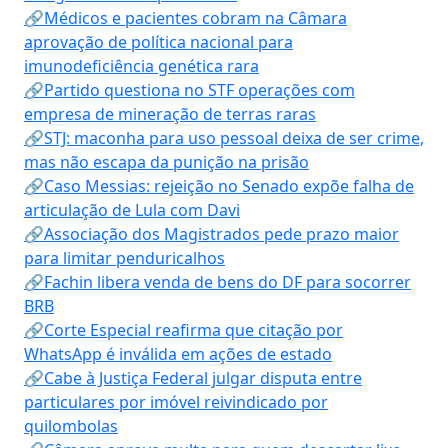
🔗Médicos e pacientes cobram na Câmara
aprovação de política nacional para
imunodeficiência genética rara
🔗Partido questiona no STF operações com
empresa de mineração de terras raras
🔗STJ: maconha para uso pessoal deixa de ser crime,
mas não escapa da punição na prisão
🔗Caso Messias: rejeição no Senado expõe falha de
articulação de Lula com Davi
🔗Associação dos Magistrados pede prazo maior
para limitar penduricalhos
🔗Fachin libera venda de bens do DF para socorrer
BRB
🔗Corte Especial reafirma que citação por
WhatsApp é inválida em ações de estado
🔗Cabe à Justiça Federal julgar disputa entre
particulares por imóvel reivindicado por
quilombolas