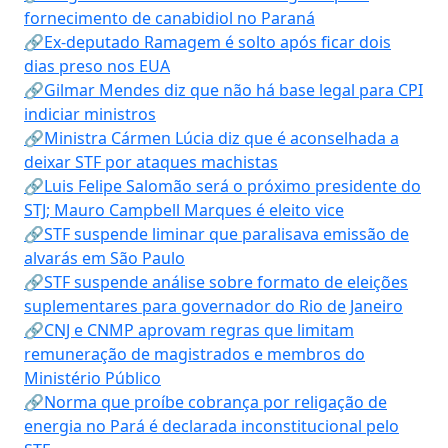
fornecimento de canabidiol no Paraná
🔗Ex-deputado Ramagem é solto após ficar dois
dias preso nos EUA
🔗Gilmar Mendes diz que não há base legal para CPI
indiciar ministros
🔗Ministra Cármen Lúcia diz que é aconselhada a
deixar STF por ataques machistas
🔗Luis Felipe Salomão será o próximo presidente do
STJ; Mauro Campbell Marques é eleito vice
🔗STF suspende liminar que paralisava emissão de
alvarás em São Paulo
🔗STF suspende análise sobre formato de eleições
suplementares para governador do Rio de Janeiro
🔗CNJ e CNMP aprovam regras que limitam
remuneração de magistrados e membros do
Ministério Público
🔗Norma que proíbe cobrança por religação de
energia no Pará é declarada inconstitucional pelo