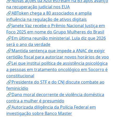
🔗Novas ações da Azul estreiam na B3 após avanço
na recuperação judicial nos EUA
🔗ABToken chega a 80 associados e amplia
influência na regulação de ativos digitais
🔗Janete Vaz recebe o Prêmio Nacional Justiça em
Foco 2025 em nome do Grupo Mulheres do Brasil
🔗Em última reunião ministerial, Lula diz que 2026
será o ano da verdade
🔗Mantida sentença que impede a ANAC de exigir
certidão fiscal para autorizar novos horários de voo
🔗Lei que institui política de assistência psicológica
a pessoas em tratamento oncológico em Socorro é
constitucional
🔗Presidente do STF e do CNJ discute combate ao
feminicídio
🔗Dano moral decorrente de violência doméstica
contra a mulher é presumido
🔗Autorizada diligência da Polícia Federal em
investigação sobre Banco Master