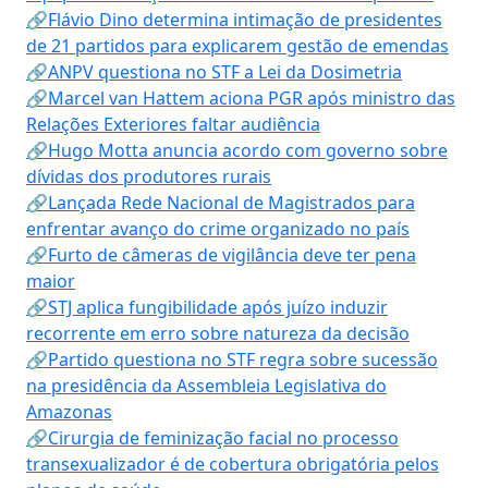
🔗Flávio Dino determina intimação de presidentes
de 21 partidos para explicarem gestão de emendas
🔗ANPV questiona no STF a Lei da Dosimetria
🔗Marcel van Hattem aciona PGR após ministro das
Relações Exteriores faltar audiência
🔗Hugo Motta anuncia acordo com governo sobre
dívidas dos produtores rurais
🔗Lançada Rede Nacional de Magistrados para
enfrentar avanço do crime organizado no país
🔗Furto de câmeras de vigilância deve ter pena
maior
🔗STJ aplica fungibilidade após juízo induzir
recorrente em erro sobre natureza da decisão
🔗Partido questiona no STF regra sobre sucessão
na presidência da Assembleia Legislativa do
Amazonas
🔗Cirurgia de feminização facial no processo
transexualizador é de cobertura obrigatória pelos