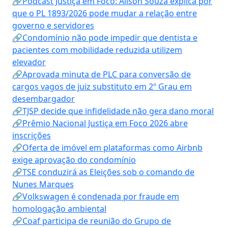
🔗Podcast Justiça em Foco: Alison Souza explica por
que o PL 1893/2026 pode mudar a relação entre
governo e servidores
🔗Condomínio não pode impedir que dentista e
pacientes com mobilidade reduzida utilizem
elevador
🔗Aprovada minuta de PLC para conversão de
cargos vagos de juiz substituto em 2º Grau em
desembargador
🔗TJSP decide que infidelidade não gera dano moral
🔗Prêmio Nacional Justiça em Foco 2026 abre
inscrições
🔗Oferta de imóvel em plataformas como Airbnb
exige aprovação do condomínio
🔗TSE conduzirá as Eleições sob o comando de
Nunes Marques
🔗Volkswagen é condenada por fraude em
homologação ambiental
🔗Coaf participa de reunião do Grupo de