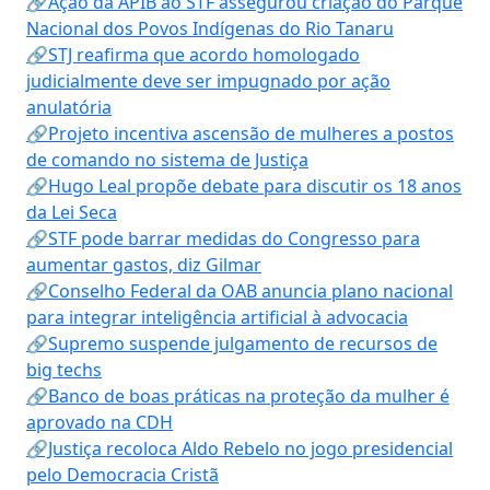
🔗Ação da APIB ao STF assegurou criação do Parque
Nacional dos Povos Indígenas do Rio Tanaru
🔗STJ reafirma que acordo homologado
judicialmente deve ser impugnado por ação
anulatória
🔗Projeto incentiva ascensão de mulheres a postos
de comando no sistema de Justiça
🔗Hugo Leal propõe debate para discutir os 18 anos
da Lei Seca
🔗STF pode barrar medidas do Congresso para
aumentar gastos, diz Gilmar
🔗Conselho Federal da OAB anuncia plano nacional
para integrar inteligência artificial à advocacia
🔗Supremo suspende julgamento de recursos de
big techs
🔗Banco de boas práticas na proteção da mulher é
aprovado na CDH
🔗Justiça recoloca Aldo Rebelo no jogo presidencial
pelo Democracia Cristã