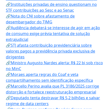
🔗Instituições privadas de ensino questionam no
STF contribuições ao Sesc e ao Senac
🔗Nota do CNJ sobre afastamento de
desembargador do TJMG
🔗Audiência debaterá se interesse de agir em ação
de consumo exige prévia tentativa de solução
extrajudicial
🔗STJ afasta contribuição previdenciária sobre
valores pagos a previdência privada exclusiva de
dirigentes
🔗Ministro Augusto Nardes alerta: R$ 22 bi sob risco
no MinC
🔗Moraes aperta regras do Coaf e veta
compartilhamento sem identificação específica
🔗Marcello Perino avalia que PL 3186/2025 corrige
distorção e fortalece reestruturação empresarial
🔗Deputado tenta destravar R$ 5,2 bilhões e salvar
regime de data centers