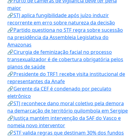
🔗Furto de câmeras de vigilância deve ter pena
maior
🔗STJ aplica fungibilidade após juízo induzir
recorrente em erro sobre natureza da decisão
🔗Partido questiona no STF regra sobre sucessão
na presidência da Assembleia Legislativa do
Amazonas
🔗Cirurgia de feminização facial no processo
transexualizador é de cobertura obrigatória pelos
planos de saúde
🔗Presidente do TRF1 recebe visita institucional de
representantes da Anafe
🔗Gerente da CEF é condenado por peculato
eletrônico
🔗STJ reconhece dano moral coletivo pela demora
na demarcação de território quilombola em Sergipe
🔗Justiça mantém intervenção da SAF do Vasco e
nomeia novo interventor
🔗STF valida regras que destinam 30% dos fundos