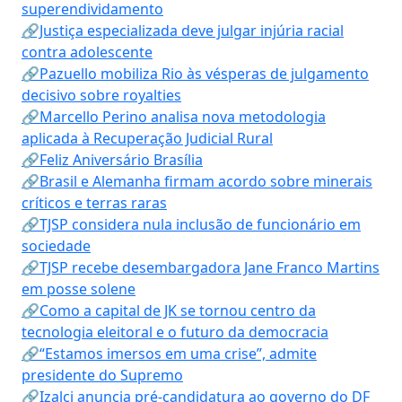
superendividamento
🔗Justiça especializada deve julgar injúria racial
contra adolescente
🔗Pazuello mobiliza Rio às vésperas de julgamento
decisivo sobre royalties
🔗Marcello Perino analisa nova metodologia
aplicada à Recuperação Judicial Rural
🔗Feliz Aniversário Brasília
🔗Brasil e Alemanha firmam acordo sobre minerais
críticos e terras raras
🔗TJSP considera nula inclusão de funcionário em
sociedade
🔗TJSP recebe desembargadora Jane Franco Martins
em posse solene
🔗Como a capital de JK se tornou centro da
tecnologia eleitoral e o futuro da democracia
🔗“Estamos imersos em uma crise”, admite
presidente do Supremo
🔗Izalci anuncia pré-candidatura ao governo do DF