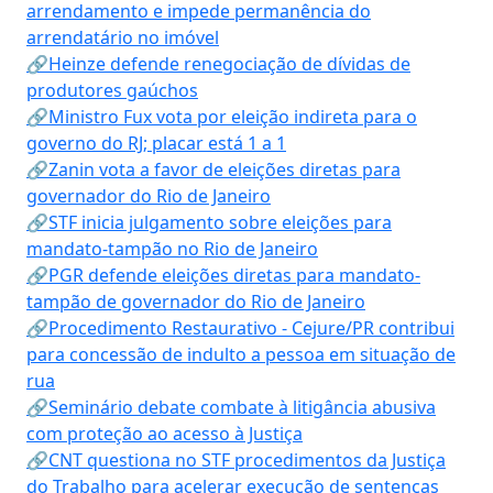
arrendamento e impede permanência do
arrendatário no imóvel
🔗Heinze defende renegociação de dívidas de
produtores gaúchos
🔗Ministro Fux vota por eleição indireta para o
governo do RJ; placar está 1 a 1
🔗Zanin vota a favor de eleições diretas para
governador do Rio de Janeiro
🔗STF inicia julgamento sobre eleições para
mandato-tampão no Rio de Janeiro
🔗PGR defende eleições diretas para mandato-
tampão de governador do Rio de Janeiro
🔗Procedimento Restaurativo - Cejure/PR contribui
para concessão de indulto a pessoa em situação de
rua
🔗Seminário debate combate à litigância abusiva
com proteção ao acesso à Justiça
🔗CNT questiona no STF procedimentos da Justiça
do Trabalho para acelerar execução de sentenças