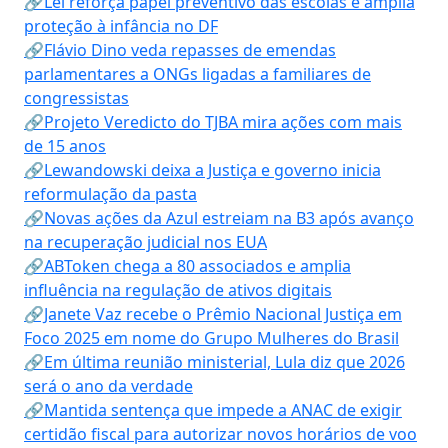
🔗Lei reforça papel preventivo das escolas e amplia
proteção à infância no DF
🔗Flávio Dino veda repasses de emendas
parlamentares a ONGs ligadas a familiares de
congressistas
🔗Projeto Veredicto do TJBA mira ações com mais
de 15 anos
🔗Lewandowski deixa a Justiça e governo inicia
reformulação da pasta
🔗Novas ações da Azul estreiam na B3 após avanço
na recuperação judicial nos EUA
🔗ABToken chega a 80 associados e amplia
influência na regulação de ativos digitais
🔗Janete Vaz recebe o Prêmio Nacional Justiça em
Foco 2025 em nome do Grupo Mulheres do Brasil
🔗Em última reunião ministerial, Lula diz que 2026
será o ano da verdade
🔗Mantida sentença que impede a ANAC de exigir
certidão fiscal para autorizar novos horários de voo