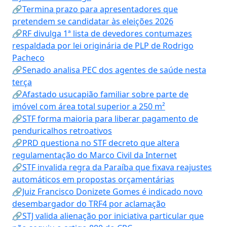
🔗Termina prazo para apresentadores que
pretendem se candidatar às eleições 2026
🔗RF divulga 1ª lista de devedores contumazes
respaldada por lei originária de PLP de Rodrigo
Pacheco
🔗Senado analisa PEC dos agentes de saúde nesta
terça
🔗Afastado usucapião familiar sobre parte de
imóvel com área total superior a 250 m²
🔗STF forma maioria para liberar pagamento de
penduricalhos retroativos
🔗PRD questiona no STF decreto que altera
regulamentação do Marco Civil da Internet
🔗STF invalida regra da Paraíba que fixava reajustes
automáticos em propostas orçamentárias
🔗Juiz Francisco Donizete Gomes é indicado novo
desembargador do TRF4 por aclamação
🔗STJ valida alienação por iniciativa particular que