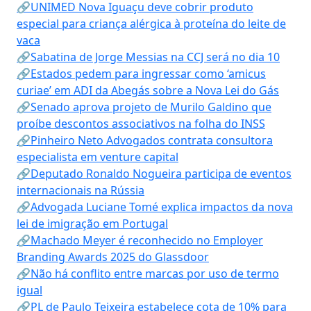
🔗UNIMED Nova Iguaçu deve cobrir produto
especial para criança alérgica à proteína do leite de
vaca
🔗Sabatina de Jorge Messias na CCJ será no dia 10
🔗Estados pedem para ingressar como ‘amicus
curiae’ em ADI da Abegás sobre a Nova Lei do Gás
🔗Senado aprova projeto de Murilo Galdino que
proíbe descontos associativos na folha do INSS
🔗Pinheiro Neto Advogados contrata consultora
especialista em venture capital
🔗Deputado Ronaldo Nogueira participa de eventos
internacionais na Rússia
🔗Advogada Luciane Tomé explica impactos da nova
lei de imigração em Portugal
🔗Machado Meyer é reconhecido no Employer
Branding Awards 2025 do Glassdoor
🔗Não há conflito entre marcas por uso de termo
igual
🔗PL de Paulo Teixeira estabelece cota de 10% para