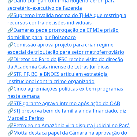
🔗Dario Durigan confirma Rogério Ceron para
secretário-executivo da Fazenda
🔗Supremo invalida norma do TJ-MA que restringia
recursos contra decisões individuais
🔗Damares pede prorrogação de CPMI e prisão
domiciliar para Jair Bolsonaro
🔗Comissão aprova projeto para criar regime
especial de tributação para setor metroferroviário
🔗Diretor do Foro da JFSC recebe visita da direção
da Academia Catarinense de Letras Jurídicas
🔗STF, PF, BC, e BNDES articulam estratégia
institucional contra crime organizado
🔗Cinco agremiações políticas exibem programas
nesta semana
🔗STF garante agravo interno após ação da OAB
🔗STJ preserva bem de família ainda financiado, diz
Marcello Perino
🔗Petróleo na Amazônia vira disputa judicial no Pará
🔗Motta destaca papel da Câmara na aprovação do