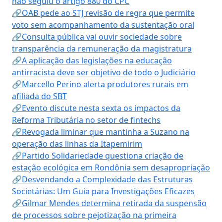
não seguiu o artigo 880 do CPC
🔗OAB pede ao STJ revisão de regra que permite
voto sem acompanhamento da sustentação oral
🔗Consulta pública vai ouvir sociedade sobre
transparência da remuneração da magistratura
🔗A aplicação das legislações na educação
antirracista deve ser objetivo de todo o Judiciário
🔗Marcello Perino alerta produtores rurais em
afiliada do SBT
🔗Evento discute nesta sexta os impactos da
Reforma Tributária no setor de fintechs
🔗Revogada liminar que mantinha a Suzano na
operação das linhas da Itapemirim
🔗Partido Solidariedade questiona criação de
estação ecológica em Rondônia sem desapropriação
🔗Desvendando a Complexidade das Estruturas
Societárias: Um Guia para Investigações Eficazes
🔗Gilmar Mendes determina retirada da suspensão
de processos sobre pejotização na primeira