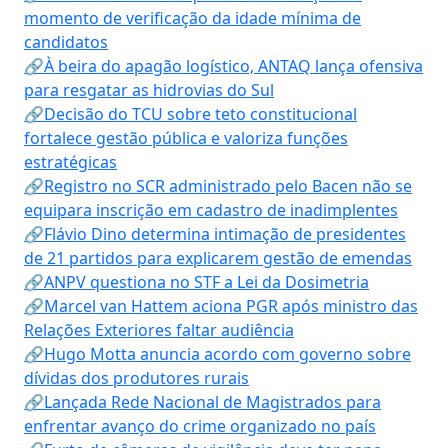
momento de verificação da idade mínima de
candidatos
🔗À beira do apagão logístico, ANTAQ lança ofensiva
para resgatar as hidrovias do Sul
🔗Decisão do TCU sobre teto constitucional
fortalece gestão pública e valoriza funções
estratégicas
🔗Registro no SCR administrado pelo Bacen não se
equipara inscrição em cadastro de inadimplentes
🔗Flávio Dino determina intimação de presidentes
de 21 partidos para explicarem gestão de emendas
🔗ANPV questiona no STF a Lei da Dosimetria
🔗Marcel van Hattem aciona PGR após ministro das
Relações Exteriores faltar audiência
🔗Hugo Motta anuncia acordo com governo sobre
dívidas dos produtores rurais
🔗Lançada Rede Nacional de Magistrados para
enfrentar avanço do crime organizado no país