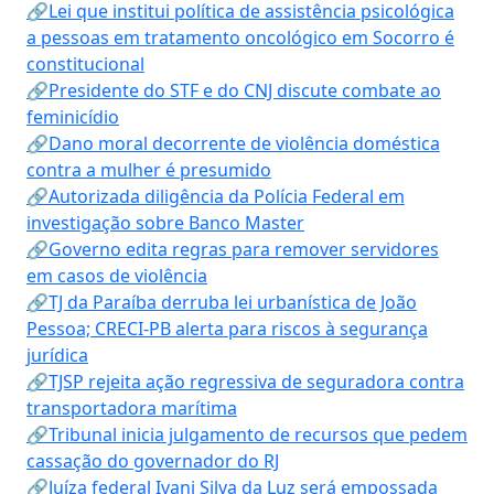
🔗Lei que institui política de assistência psicológica
a pessoas em tratamento oncológico em Socorro é
constitucional
🔗Presidente do STF e do CNJ discute combate ao
feminicídio
🔗Dano moral decorrente de violência doméstica
contra a mulher é presumido
🔗Autorizada diligência da Polícia Federal em
investigação sobre Banco Master
🔗Governo edita regras para remover servidores
em casos de violência
🔗TJ da Paraíba derruba lei urbanística de João
Pessoa; CRECI-PB alerta para riscos à segurança
jurídica
🔗TJSP rejeita ação regressiva de seguradora contra
transportadora marítima
🔗Tribunal inicia julgamento de recursos que pedem
cassação do governador do RJ
🔗Juíza federal Ivani Silva da Luz será empossada