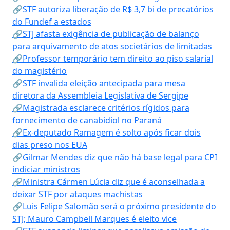
🔗STF autoriza liberação de R$ 3,7 bi de precatórios
do Fundef a estados
🔗STJ afasta exigência de publicação de balanço
para arquivamento de atos societários de limitadas
🔗Professor temporário tem direito ao piso salarial
do magistério
🔗STF invalida eleição antecipada para mesa
diretora da Assembleia Legislativa de Sergipe
🔗Magistrada esclarece critérios rígidos para
fornecimento de canabidiol no Paraná
🔗Ex-deputado Ramagem é solto após ficar dois
dias preso nos EUA
🔗Gilmar Mendes diz que não há base legal para CPI
indiciar ministros
🔗Ministra Cármen Lúcia diz que é aconselhada a
deixar STF por ataques machistas
🔗Luis Felipe Salomão será o próximo presidente do
STJ; Mauro Campbell Marques é eleito vice