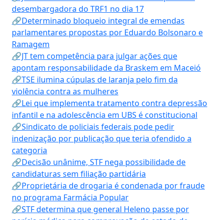
desembargadora do TRF1 no dia 17
🔗Determinado bloqueio integral de emendas
parlamentares propostas por Eduardo Bolsonaro e
Ramagem
🔗JT tem competência para julgar ações que
apontam responsabilidade da Braskem em Maceió
🔗TSE ilumina cúpulas de laranja pelo fim da
violência contra as mulheres
🔗Lei que implementa tratamento contra depressão
infantil e na adolescência em UBS é constitucional
🔗Sindicato de policiais federais pode pedir
indenização por publicação que teria ofendido a
categoria
🔗Decisão unânime, STF nega possibilidade de
candidaturas sem filiação partidária
🔗Proprietária de drogaria é condenada por fraude
no programa Farmácia Popular
🔗STF determina que general Heleno passe por