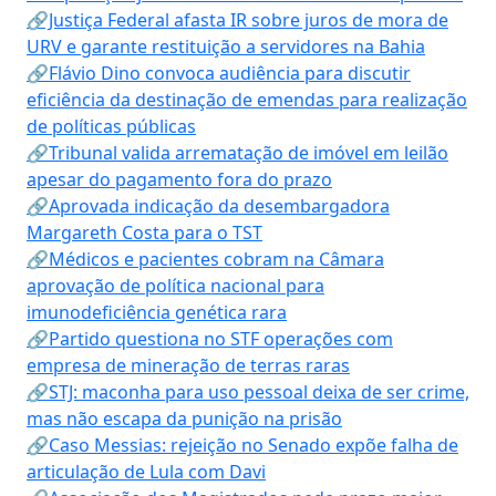
🔗Justiça Federal afasta IR sobre juros de mora de
URV e garante restituição a servidores na Bahia
🔗Flávio Dino convoca audiência para discutir
eficiência da destinação de emendas para realização
de políticas públicas
🔗Tribunal valida arrematação de imóvel em leilão
apesar do pagamento fora do prazo
🔗Aprovada indicação da desembargadora
Margareth Costa para o TST
🔗Médicos e pacientes cobram na Câmara
aprovação de política nacional para
imunodeficiência genética rara
🔗Partido questiona no STF operações com
empresa de mineração de terras raras
🔗STJ: maconha para uso pessoal deixa de ser crime,
mas não escapa da punição na prisão
🔗Caso Messias: rejeição no Senado expõe falha de
articulação de Lula com Davi