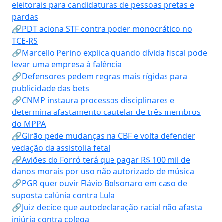
eleitorais para candidaturas de pessoas pretas e
pardas
🔗PDT aciona STF contra poder monocrático no
TCE-RS
🔗Marcello Perino explica quando dívida fiscal pode
levar uma empresa à falência
🔗Defensores pedem regras mais rígidas para
publicidade das bets
🔗CNMP instaura processos disciplinares e
determina afastamento cautelar de três membros
do MPPA
🔗Girão pede mudanças na CBF e volta defender
vedação da assistolia fetal
🔗Aviões do Forró terá que pagar R$ 100 mil de
danos morais por uso não autorizado de música
🔗PGR quer ouvir Flávio Bolsonaro em caso de
suposta calúnia contra Lula
🔗Juiz decide que autodeclaração racial não afasta
injúria contra colega