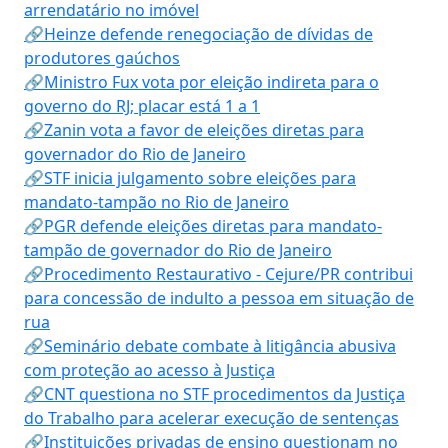
arrendatário no imóvel
🔗Heinze defende renegociação de dívidas de
produtores gaúchos
🔗Ministro Fux vota por eleição indireta para o
governo do RJ; placar está 1 a 1
🔗Zanin vota a favor de eleições diretas para
governador do Rio de Janeiro
🔗STF inicia julgamento sobre eleições para
mandato-tampão no Rio de Janeiro
🔗PGR defende eleições diretas para mandato-
tampão de governador do Rio de Janeiro
🔗Procedimento Restaurativo - Cejure/PR contribui
para concessão de indulto a pessoa em situação de
rua
🔗Seminário debate combate à litigância abusiva
com proteção ao acesso à Justiça
🔗CNT questiona no STF procedimentos da Justiça
do Trabalho para acelerar execução de sentenças
🔗Instituições privadas de ensino questionam no