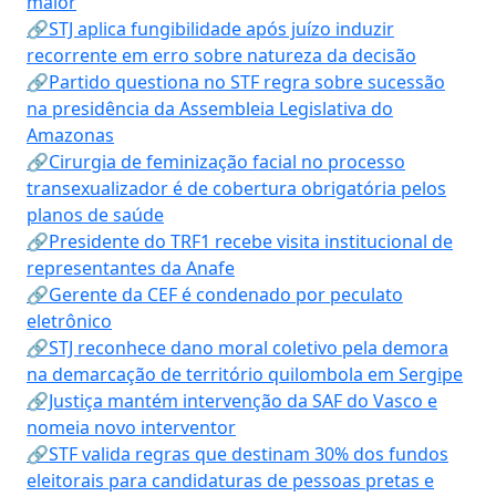
maior
🔗STJ aplica fungibilidade após juízo induzir
recorrente em erro sobre natureza da decisão
🔗Partido questiona no STF regra sobre sucessão
na presidência da Assembleia Legislativa do
Amazonas
🔗Cirurgia de feminização facial no processo
transexualizador é de cobertura obrigatória pelos
planos de saúde
🔗Presidente do TRF1 recebe visita institucional de
representantes da Anafe
🔗Gerente da CEF é condenado por peculato
eletrônico
🔗STJ reconhece dano moral coletivo pela demora
na demarcação de território quilombola em Sergipe
🔗Justiça mantém intervenção da SAF do Vasco e
nomeia novo interventor
🔗STF valida regras que destinam 30% dos fundos
eleitorais para candidaturas de pessoas pretas e