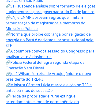
alvarás em São Paulo
🔗STF suspende análise sobre formato de eleições
suplementares para governador do Rio de Janeiro
🔗CNJ e CNMP aprovam regras que limitam
remuneração de magistrados e membros do
Ministério Público
🔗Norma que proíbe cobrança por religação de
energia no Pará é declarada inconstitucional pelo
STF
🔗Alcolumbre convoca sessão do Congresso para
analisar veto à dosimetria
🔗Polícia Federal deflagra segunda etapa da
Operação Vem Diesel
🔗José Wilson Ferreira de Araújo Júnior é o novo
presidente do TRE-PI
🔗Ministra Cármen Lúcia marca eleição no TSE e
antecipa ritos de sucessão
🔗Perda da propriedade rural extingue
arrendamento e impede permanência do