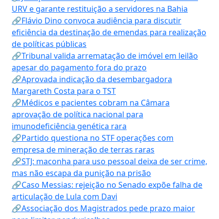
URV e garante restituição a servidores na Bahia
🔗Flávio Dino convoca audiência para discutir
eficiência da destinação de emendas para realização
de políticas públicas
🔗Tribunal valida arrematação de imóvel em leilão
apesar do pagamento fora do prazo
🔗Aprovada indicação da desembargadora
Margareth Costa para o TST
🔗Médicos e pacientes cobram na Câmara
aprovação de política nacional para
imunodeficiência genética rara
🔗Partido questiona no STF operações com
empresa de mineração de terras raras
🔗STJ: maconha para uso pessoal deixa de ser crime,
mas não escapa da punição na prisão
🔗Caso Messias: rejeição no Senado expõe falha de
articulação de Lula com Davi
🔗Associação dos Magistrados pede prazo maior