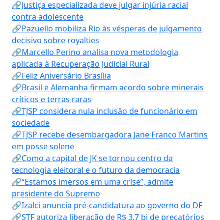
🔗Justiça especializada deve julgar injúria racial
contra adolescente
🔗Pazuello mobiliza Rio às vésperas de julgamento
decisivo sobre royalties
🔗Marcello Perino analisa nova metodologia
aplicada à Recuperação Judicial Rural
🔗Feliz Aniversário Brasília
🔗Brasil e Alemanha firmam acordo sobre minerais
críticos e terras raras
🔗TJSP considera nula inclusão de funcionário em
sociedade
🔗TJSP recebe desembargadora Jane Franco Martins
em posse solene
🔗Como a capital de JK se tornou centro da
tecnologia eleitoral e o futuro da democracia
🔗“Estamos imersos em uma crise”, admite
presidente do Supremo
🔗Izalci anuncia pré-candidatura ao governo do DF
🔗STF autoriza liberação de R$ 3,7 bi de precatórios