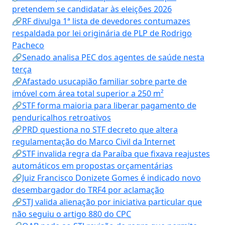
pretendem se candidatar às eleições 2026
🔗RF divulga 1ª lista de devedores contumazes
respaldada por lei originária de PLP de Rodrigo
Pacheco
🔗Senado analisa PEC dos agentes de saúde nesta
terça
🔗Afastado usucapião familiar sobre parte de
imóvel com área total superior a 250 m²
🔗STF forma maioria para liberar pagamento de
penduricalhos retroativos
🔗PRD questiona no STF decreto que altera
regulamentação do Marco Civil da Internet
🔗STF invalida regra da Paraíba que fixava reajustes
automáticos em propostas orçamentárias
🔗Juiz Francisco Donizete Gomes é indicado novo
desembargador do TRF4 por aclamação
🔗STJ valida alienação por iniciativa particular que
não seguiu o artigo 880 do CPC