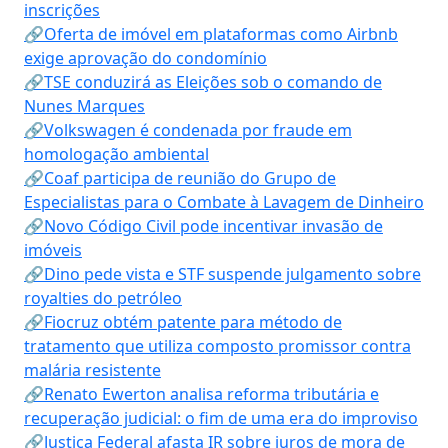
inscrições
🔗Oferta de imóvel em plataformas como Airbnb
exige aprovação do condomínio
🔗TSE conduzirá as Eleições sob o comando de
Nunes Marques
🔗Volkswagen é condenada por fraude em
homologação ambiental
🔗Coaf participa de reunião do Grupo de
Especialistas para o Combate à Lavagem de Dinheiro
🔗Novo Código Civil pode incentivar invasão de
imóveis
🔗Dino pede vista e STF suspende julgamento sobre
royalties do petróleo
🔗Fiocruz obtém patente para método de
tratamento que utiliza composto promissor contra
malária resistente
🔗Renato Ewerton analisa reforma tributária e
recuperação judicial: o fim de uma era do improviso
🔗Justiça Federal afasta IR sobre juros de mora de