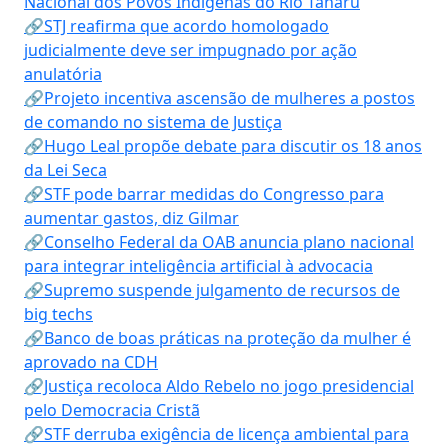
Nacional dos Povos Indígenas do Rio Tanaru
🔗STJ reafirma que acordo homologado
judicialmente deve ser impugnado por ação
anulatória
🔗Projeto incentiva ascensão de mulheres a postos
de comando no sistema de Justiça
🔗Hugo Leal propõe debate para discutir os 18 anos
da Lei Seca
🔗STF pode barrar medidas do Congresso para
aumentar gastos, diz Gilmar
🔗Conselho Federal da OAB anuncia plano nacional
para integrar inteligência artificial à advocacia
🔗Supremo suspende julgamento de recursos de
big techs
🔗Banco de boas práticas na proteção da mulher é
aprovado na CDH
🔗Justiça recoloca Aldo Rebelo no jogo presidencial
pelo Democracia Cristã
🔗STF derruba exigência de licença ambiental para