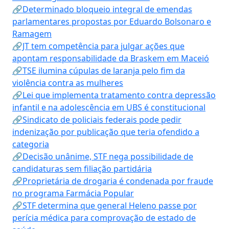
🔗Determinado bloqueio integral de emendas
parlamentares propostas por Eduardo Bolsonaro e
Ramagem
🔗JT tem competência para julgar ações que
apontam responsabilidade da Braskem em Maceió
🔗TSE ilumina cúpulas de laranja pelo fim da
violência contra as mulheres
🔗Lei que implementa tratamento contra depressão
infantil e na adolescência em UBS é constitucional
🔗Sindicato de policiais federais pode pedir
indenização por publicação que teria ofendido a
categoria
🔗Decisão unânime, STF nega possibilidade de
candidaturas sem filiação partidária
🔗Proprietária de drogaria é condenada por fraude
no programa Farmácia Popular
🔗STF determina que general Heleno passe por
perícia médica para comprovação de estado de