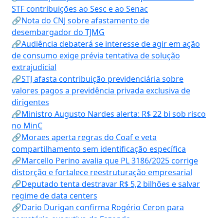
STF contribuições ao Sesc e ao Senac
🔗Nota do CNJ sobre afastamento de
desembargador do TJMG
🔗Audiência debaterá se interesse de agir em ação
de consumo exige prévia tentativa de solução
extrajudicial
🔗STJ afasta contribuição previdenciária sobre
valores pagos a previdência privada exclusiva de
dirigentes
🔗Ministro Augusto Nardes alerta: R$ 22 bi sob risco
no MinC
🔗Moraes aperta regras do Coaf e veta
compartilhamento sem identificação específica
🔗Marcello Perino avalia que PL 3186/2025 corrige
distorção e fortalece reestruturação empresarial
🔗Deputado tenta destravar R$ 5,2 bilhões e salvar
regime de data centers
🔗Dario Durigan confirma Rogério Ceron para