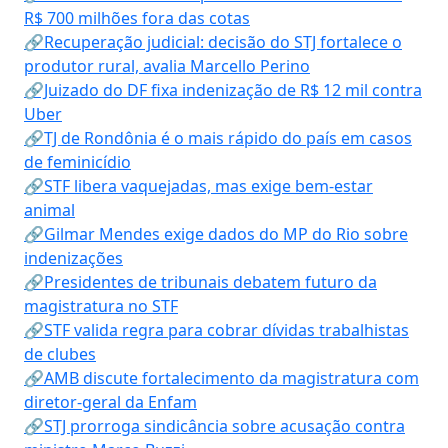
R$ 700 milhões fora das cotas
🔗Recuperação judicial: decisão do STJ fortalece o
produtor rural, avalia Marcello Perino
🔗Juizado do DF fixa indenização de R$ 12 mil contra
Uber
🔗TJ de Rondônia é o mais rápido do país em casos
de feminicídio
🔗STF libera vaquejadas, mas exige bem-estar
animal
🔗Gilmar Mendes exige dados do MP do Rio sobre
indenizações
🔗Presidentes de tribunais debatem futuro da
magistratura no STF
🔗STF valida regra para cobrar dívidas trabalhistas
de clubes
🔗AMB discute fortalecimento da magistratura com
diretor-geral da Enfam
🔗STJ prorroga sindicância sobre acusação contra