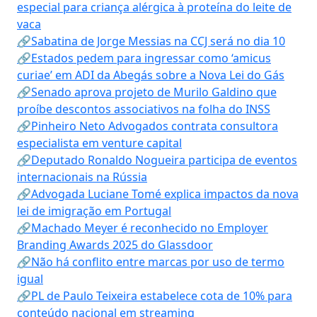
especial para criança alérgica à proteína do leite de
vaca
🔗Sabatina de Jorge Messias na CCJ será no dia 10
🔗Estados pedem para ingressar como ‘amicus
curiae’ em ADI da Abegás sobre a Nova Lei do Gás
🔗Senado aprova projeto de Murilo Galdino que
proíbe descontos associativos na folha do INSS
🔗Pinheiro Neto Advogados contrata consultora
especialista em venture capital
🔗Deputado Ronaldo Nogueira participa de eventos
internacionais na Rússia
🔗Advogada Luciane Tomé explica impactos da nova
lei de imigração em Portugal
🔗Machado Meyer é reconhecido no Employer
Branding Awards 2025 do Glassdoor
🔗Não há conflito entre marcas por uso de termo
igual
🔗PL de Paulo Teixeira estabelece cota de 10% para
conteúdo nacional em streaming