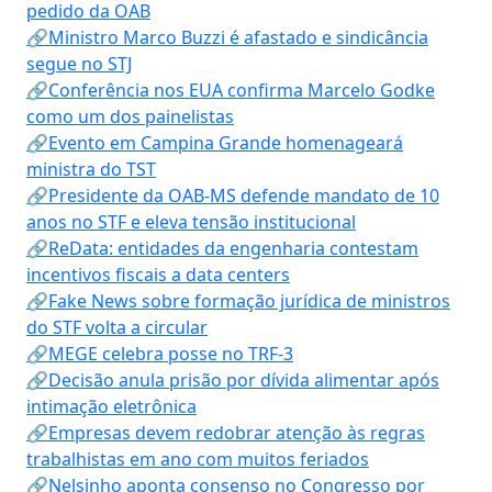
pedido da OAB
🔗Ministro Marco Buzzi é afastado e sindicância
segue no STJ
🔗Conferência nos EUA confirma Marcelo Godke
como um dos painelistas
🔗Evento em Campina Grande homenageará
ministra do TST
🔗Presidente da OAB-MS defende mandato de 10
anos no STF e eleva tensão institucional
🔗ReData: entidades da engenharia contestam
incentivos fiscais a data centers
🔗Fake News sobre formação jurídica de ministros
do STF volta a circular
🔗MEGE celebra posse no TRF-3
🔗Decisão anula prisão por dívida alimentar após
intimação eletrônica
🔗Empresas devem redobrar atenção às regras
trabalhistas em ano com muitos feriados
🔗Nelsinho aponta consenso no Congresso por