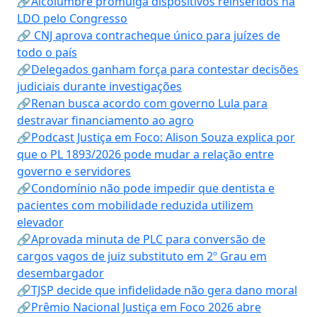
🔗Alcolumbre promulga dispositivos reinseridos na
LDO pelo Congresso
🔗 CNJ aprova contracheque único para juízes de
todo o país
🔗Delegados ganham força para contestar decisões
judiciais durante investigações
🔗Renan busca acordo com governo Lula para
destravar financiamento ao agro
🔗Podcast Justiça em Foco: Alison Souza explica por
que o PL 1893/2026 pode mudar a relação entre
governo e servidores
🔗Condomínio não pode impedir que dentista e
pacientes com mobilidade reduzida utilizem
elevador
🔗Aprovada minuta de PLC para conversão de
cargos vagos de juiz substituto em 2º Grau em
desembargador
🔗TJSP decide que infidelidade não gera dano moral
🔗Prêmio Nacional Justiça em Foco 2026 abre