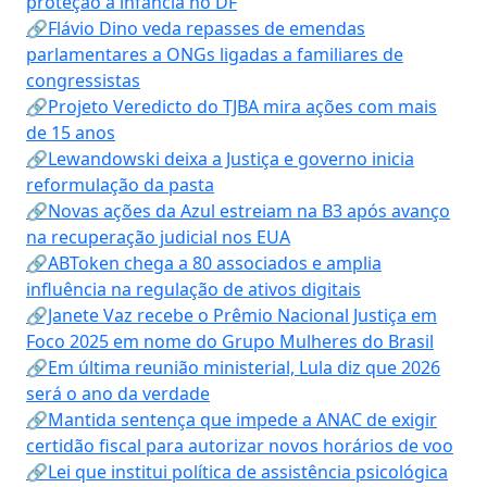
proteção à infância no DF
🔗Flávio Dino veda repasses de emendas
parlamentares a ONGs ligadas a familiares de
congressistas
🔗Projeto Veredicto do TJBA mira ações com mais
de 15 anos
🔗Lewandowski deixa a Justiça e governo inicia
reformulação da pasta
🔗Novas ações da Azul estreiam na B3 após avanço
na recuperação judicial nos EUA
🔗ABToken chega a 80 associados e amplia
influência na regulação de ativos digitais
🔗Janete Vaz recebe o Prêmio Nacional Justiça em
Foco 2025 em nome do Grupo Mulheres do Brasil
🔗Em última reunião ministerial, Lula diz que 2026
será o ano da verdade
🔗Mantida sentença que impede a ANAC de exigir
certidão fiscal para autorizar novos horários de voo
🔗Lei que institui política de assistência psicológica