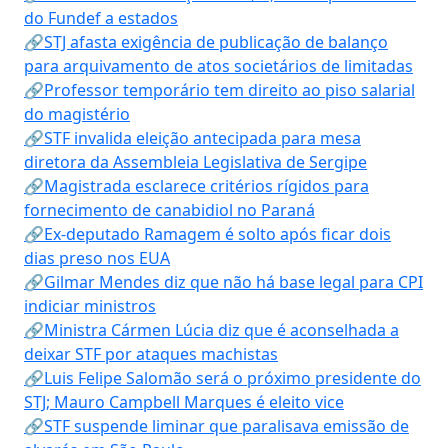
do Fundef a estados
🔗STJ afasta exigência de publicação de balanço
para arquivamento de atos societários de limitadas
🔗Professor temporário tem direito ao piso salarial
do magistério
🔗STF invalida eleição antecipada para mesa
diretora da Assembleia Legislativa de Sergipe
🔗Magistrada esclarece critérios rígidos para
fornecimento de canabidiol no Paraná
🔗Ex-deputado Ramagem é solto após ficar dois
dias preso nos EUA
🔗Gilmar Mendes diz que não há base legal para CPI
indiciar ministros
🔗Ministra Cármen Lúcia diz que é aconselhada a
deixar STF por ataques machistas
🔗Luis Felipe Salomão será o próximo presidente do
STJ; Mauro Campbell Marques é eleito vice
🔗STF suspende liminar que paralisava emissão de