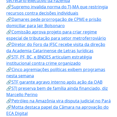
secretário-executivo da Fazenda
🔗Supremo invalida norma do TJ-MA que restringia
recursos contra decisões individuais
🔗Damares pede prorrogação de CPMI e prisão
domiciliar para Jair Bolsonaro
🔗Comissão aprova projeto para criar regime
especial de tributação para setor metroferroviário
🔗Diretor do Foro da JFSC recebe visita da direção
da Academia Catarinense de Letras Jurídicas
🔗STF, PF, BC, e BNDES articulam estratégia
institucional contra crime organizado
🔗Cinco agremiações políticas exibem programas
nesta semana
🔗STF garante agravo interno após ação da OAB
🔗STJ preserva bem de família ainda financiado, diz
Marcello Perino
🔗Petróleo na Amazônia vira disputa judicial no Pará
🔗Motta destaca papel da Câmara na aprovação do
ECA Digital