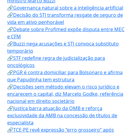
ministro Marco Buzzi
🔗Governança natural sobre a inteligência artificial
🔗Decisão do STJ transforma resgate de seguro de
vida em ativo penhorável
🔗Debate sobre Profimed expõe disputa entre MEC
e CFM
🔗Buzzi nega acusações e STJ convoca substituto
temporário
🔗STF redefine regra de judicialização para
oncológicos
🔗PGR é contra domiciliar para Bolsonaro e afirma
que Papudinha tem estrutura
🔗Decisões sem método elevam o risco jurídico e
encarecem o capital, diz Marcelo Godke, referência
nacional em direito societário
🔗Justiça barra atuação da OMB e reforça
exclusividade da AMB na concessão de títulos de
especialista
🔗TCE-PE revê expressão “erro grosseiro” após