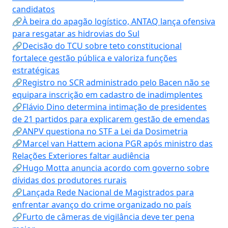
candidatos
🔗À beira do apagão logístico, ANTAQ lança ofensiva
para resgatar as hidrovias do Sul
🔗Decisão do TCU sobre teto constitucional
fortalece gestão pública e valoriza funções
estratégicas
🔗Registro no SCR administrado pelo Bacen não se
equipara inscrição em cadastro de inadimplentes
🔗Flávio Dino determina intimação de presidentes
de 21 partidos para explicarem gestão de emendas
🔗ANPV questiona no STF a Lei da Dosimetria
🔗Marcel van Hattem aciona PGR após ministro das
Relações Exteriores faltar audiência
🔗Hugo Motta anuncia acordo com governo sobre
dívidas dos produtores rurais
🔗Lançada Rede Nacional de Magistrados para
enfrentar avanço do crime organizado no país
🔗Furto de câmeras de vigilância deve ter pena