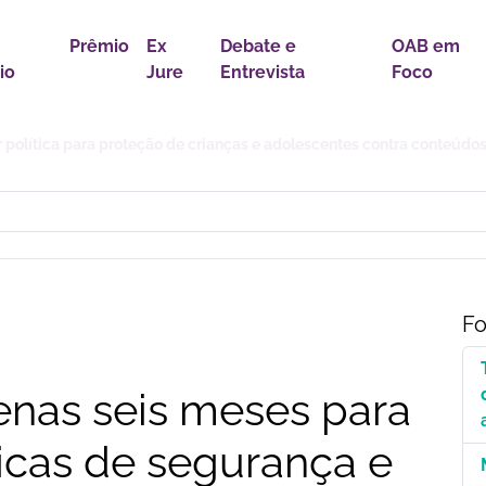
Prêmio
Ex
Debate e
OAB em
io
Jure
Entrevista
Foco
r política para proteção de crianças e adolescentes contra conteúdo
Fo
nas seis meses para
icas de segurança e