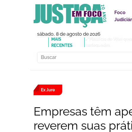
Foco
Judiciár
sábado, 8 de agosto de 2026
MAIS
🔗Mauricio do Vôlei que
RECENTES
inadequados
Ex Jure
Empresas têm ape
reverem suas prát