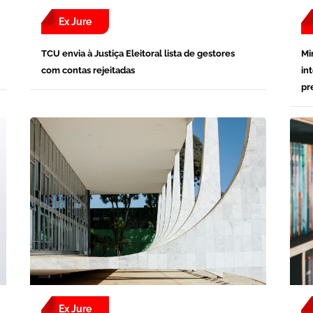
Ex Jure
TCU envia à Justiça Eleitoral lista de gestores
Mi
com contas rejeitadas
in
pr
Ex Jure