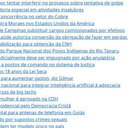
tentar interferir no processo sobre tentativa de golpe
oria especial em atividades insalubres
 concorrência no setor do Cobre
tra Moraes nos Estados Unidos da América
e Campinas substituir cargos comissionados por efetivos
saúde autoriza conversão da obrigação de fazer em perdas
xibilização para obtenção da CNH
do Parque Nacional dos Povos Indígenas do Rio Tanaru
dicialmente deve ser impugnado por ação anulatória
 a postos de comando no sistema de Justiça
s 18 anos da Lei Seca
para aumentar gastos, diz Gilmar
cional para integrar inteligência artificial à advocacia
sos de big techs
 mulher é aprovado na CDH
esidencial pelo Democracia Cristã
tal para antenas de telefonia em Goiás
o por supostos crimes sexuais
dem ter modelo único no país