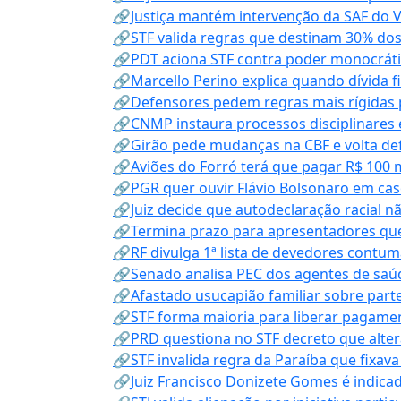
🔗Justiça mantém intervenção da SAF do 
🔗STF valida regras que destinam 30% dos
🔗PDT aciona STF contra poder monocráti
🔗Marcello Perino explica quando dívida f
🔗Defensores pedem regras mais rígidas p
🔗CNMP instaura processos disciplinares
🔗Girão pede mudanças na CBF e volta defe
🔗Aviões do Forró terá que pagar R$ 100 
🔗PGR quer ouvir Flávio Bolsonaro em cas
🔗Juiz decide que autodeclaração racial nã
🔗Termina prazo para apresentadores que
🔗RF divulga 1ª lista de devedores contum
🔗Senado analisa PEC dos agentes de saúd
🔗Afastado usucapião familiar sobre parte
🔗STF forma maioria para liberar pagamen
🔗PRD questiona no STF decreto que alter
🔗STF invalida regra da Paraíba que fixa
🔗Juiz Francisco Donizete Gomes é indic