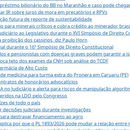
empréstimo bilionário do BB no Maranhão e caso pode chega
star IR sobre juros de mora em precatórios e RPVs
ação futura de reporte de sustentabilidade
para minerais críticos e cobra crédito ao minerador brasi
ciário ao Legislativo durante o XVI Simpósio de Direito Co
 proibição dos cassinos, diz Paulo Horn
cial durante o 16º Simpósio de Direito Constitucional
dos e pensionistas com doenças graves podem garantir a i
oca teto dos exames da CNH sob análise do TCDF
armácia de Alto Custo
 de medicina para turma extra do Pronera em Caruaru (PE)
ntratos de honorários advocatícios
 no Judiciário e alerta para riscos de manipulação algorít
seridos na LDO pelo Congresso
zes de todo o país
decisões judiciais durante investigações
ara destravar financiamento ao agro
xplica por que o PL 1893/2026 pode mudar a relação entre 