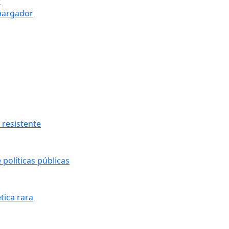
r
bargador
resistente
políticas públicas
tica rara