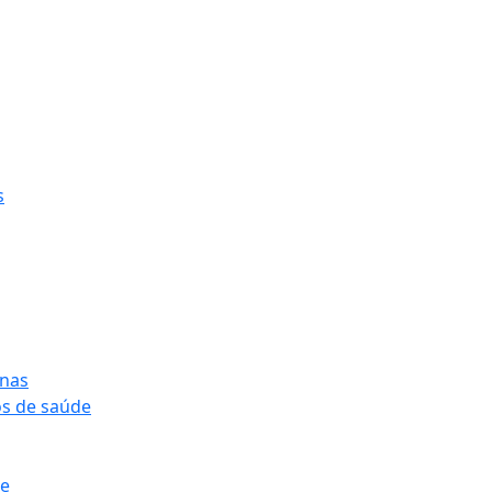
s
onas
os de saúde
pe