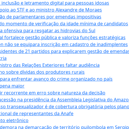
e inclusão e letramento digital para pessoas idosas
apoio ao STF e ao ministro Alexandre de Moraes
ção de parlamentares por emendas impositivas
 do momento de verificação da idade mínima de candidatos
a ofensiva para resgatar as hidrovias do Sul
 fortalece gestão pública e valoriza funções estratégicas
n não se equipara inscrição em cadastro de inadimplentes
sidentes de 21 partidos para explicarem gestão de emenda
ria
stro das Relações Exteriores faltar audiência
 sobre dívidas dos produtores rurais
para enfrentar avanço do crime organizado no país
 pena maior
zir recorrente em erro sobre natureza da decisão
ucessão na presidência da Assembleia Legislativa do Amaz
sso transexualizador é de cobertura obrigatória pelos plan
ucional de representantes da Anafe
to eletrônico
 demora na demarcação de território quilombola em Sergi