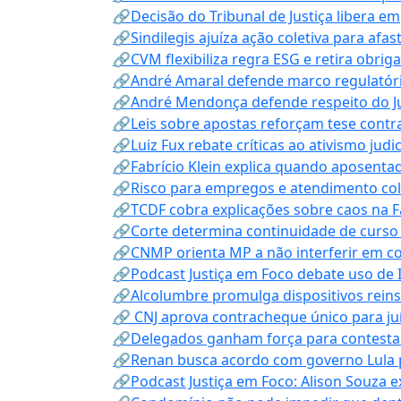
🔗Decisão do Tribunal de Justiça libera 
🔗Sindilegis ajuíza ação coletiva para afa
🔗CVM flexibiliza regra ESG e retira obrig
🔗André Amaral defende marco regulatório 
🔗André Mendonça defende respeito do Judi
🔗Leis sobre apostas reforçam tese contra
🔗Luiz Fux rebate críticas ao ativismo judi
🔗Fabrício Klein explica quando aposenta
🔗Risco para empregos e atendimento col
🔗TCDF cobra explicações sobre caos na F
🔗Corte determina continuidade de curso
🔗CNMP orienta MP a não interferir em co
🔗Podcast Justiça em Foco debate uso de IA
🔗Alcolumbre promulga dispositivos rein
🔗 CNJ aprova contracheque único para juí
🔗Delegados ganham força para contestar 
🔗Renan busca acordo com governo Lula p
🔗Podcast Justiça em Foco: Alison Souza e