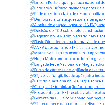
🔗Lincoln Portela quer política nacional d
🔗Entidades jurídicas divulgam notas de 
🔗Rede questiona falta de responsabiliza
🔗Democracia Cristã questiona alteração
🔗À beira do apagão logístico, ANTAQ lanç
🔗Decisão do TCU sobre teto constitucional
🔗Registro no SCR administrado pelo Bace
🔗Flávio Dino determina intimação de pre
🔗ANPV questiona no STF a Lei da Dosimet
🔗Marcel van Hattem aciona PGR após mini
🔗Hugo Motta anuncia acordo com governo
🔗Lançada Rede Nacional de Magistrados 
🔗Furto de câmeras de vigilância deve ter
🔗STJ aplica fungibilidade após juízo indu
🔗Partido questiona no STF regra sobre s
🔗Cirurgia de feminização facial no proce
🔗Presidente do TRF1 recebe visita instit
🔗Gerente da CEF é condenado por pecula
🔗STJ reconhece dano moral coletivo pela