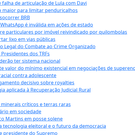
falha de articulação de Lula com Davi
 maior para limitar penduricalhos
 socorrer BRB
r WhatsApp é inválida em ações de estado
tre particulares por imóvel reivindicado por quilombolas
r lixo em vias públicas
co Legal do Combate ao Crime Organizado
e Presidentes dos TRFs
erão ter sistema nacional
te valor do mínimo existencial em negociações de superen
 racial contra adolescente
lgamento decisivo sobre royalties
a aplicada à Recuperação Judicial Rural
inerais críticos e terras raras
nário em sociedade
co Martins em posse solene
 tecnologia eleitoral e o futuro da democracia
te presidente do Supremo