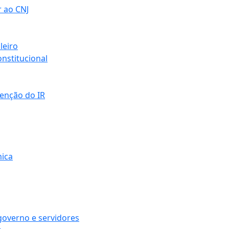
r ao CNJ
leiro
nstitucional
senção do IR
mica
governo e servidores