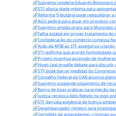
🔗Supremo condena Eduardo Bolsonaro por 
🔗STF afasta idade mínima para aposentad
🔗Reforma Tributária pode reequilibrar a
🔗AGU pedirá para atuar em processo con
🔗Supremo amplia prazo para Município d
🔗Falha estatal em prover tratamento de 
🔗Confederação do comércio contesta fle
🔗Ação da APIB ao STF assegurou criação 
🔗STJ reafirma que acordo homologado ju
🔗Projeto incentiva ascensão de mulheres
🔗Hugo Leal propõe debate para discutir o
🔗STF pode barrar medidas do Congresso 
🔗Conselho Federal da OAB anuncia plano na
🔗Supremo suspende julgamento de recur
🔗Banco de boas práticas na proteção da
🔗Justiça recoloca Aldo Rebelo no jogo pr
🔗STF derruba exigência de licença ambien
🔗Desembargador mineiro será investigad
🔗Certidões de antecedentes criminais po