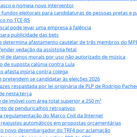
Vasco e nomeia novo interventor
 fundos eleitorais para candidaturas de pessoas pretas e 
co no TCE-RS
iscal pode levar uma empresa à falência
ara publicidade das bets
 e determina afastamento cautelar de três membros do MP
nder vedação da assistolia fetal
mil de danos morais por uso não autorizado de música
o de suposta calúnia contra Lula
o afasta injúria contra colega
 pretendem se candidatar às eleições 2026
azes respaldada por lei originária de PLP de Rodrigo Pache
e nesta terça
 de imóvel com área total superior a 250 m²
to de penduricalhos retroativos
a regulamentação do Marco Civil da Internet
va reajustes automáticos em propostas orçamentárias
ado novo desembargador do TRF4 por aclamação