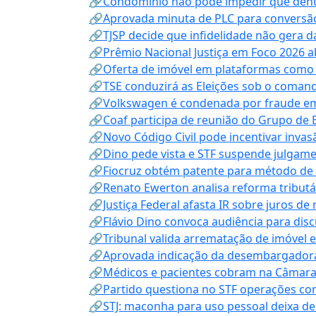
🔗Condomínio não pode impedir que dentis
🔗Aprovada minuta de PLC para conversão
🔗TJSP decide que infidelidade não gera 
🔗Prêmio Nacional Justiça em Foco 2026 a
🔗Oferta de imóvel em plataformas como
🔗TSE conduzirá as Eleições sob o coma
🔗Volkswagen é condenada por fraude e
🔗Coaf participa de reunião do Grupo de 
🔗Novo Código Civil pode incentivar invas
🔗Dino pede vista e STF suspende julgame
🔗Fiocruz obtém patente para método de t
🔗Renato Ewerton analisa reforma tributár
🔗Justiça Federal afasta IR sobre juros de
🔗Flávio Dino convoca audiência para discu
🔗Tribunal valida arrematação de imóvel 
🔗Aprovada indicação da desembargadora
🔗Médicos e pacientes cobram na Câmara a
🔗Partido questiona no STF operações co
🔗STJ: maconha para uso pessoal deixa de