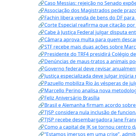
🔗Caso Messias: rejeição no Senado expõe 
🔗Associação dos Magistrados pede prazo
🔗Fachin libera venda de bens do DF para
🔗Corte Especial reafirma que citação po
🔗Cabe à Justiça Federal julgar disputa en
🔗Câmara aprova multa para quem descarta
🔗STF recebe mais duas ações sobre Mar
🔗Presidente do TRF4 presidirá Colégio d
🔗Denúncias de maus-tratos a animais pod
🔗Governo federal deve revisar anualmen
🔗Justiça especializada deve julgar injúria
🔗Pazuello mobiliza Rio às vésperas de ju
🔗Marcello Perino analisa nova metodologi
🔗Feliz Aniversário Brasília
🔗Brasil e Alemanha firmam acordo sobre m
🔗TJSP considera nula inclusão de funcio
🔗TJSP recebe desembargadora Jane Fran
🔗Como a capital de JK se tornou centro da
🔗“Estamos imersos em uma crise”, admi