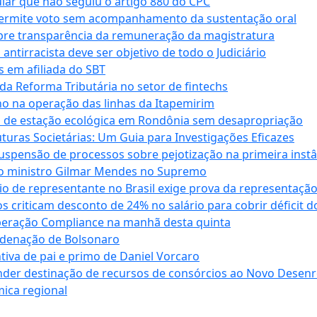
cular que não seguiu o artigo 880 do CPC
permite voto sem acompanhamento da sustentação oral
obre transparência da remuneração da magistratura
antirracista deve ser objetivo de todo o Judiciário
s em afiliada do SBT
da Reforma Tributária no setor de fintechs
o na operação das linhas da Itapemirim
ão de estação ecológica em Rondônia sem desapropriação
ras Societárias: Um Guia para Investigações Eficazes
spensão de processos sobre pejotização na primeira instâ
l do ministro Gilmar Mendes no Supremo
o de representante no Brasil exige prova da representaçã
riticam desconto de 24% no salário para cobrir déficit do
Operação Compliance na manhã desta quinta
ndenação de Bolsonaro
iva de pai e primo de Daniel Vorcaro
der destinação de recursos de consórcios ao Novo Desenro
mica regional