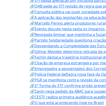
🔗STJ valida alienação por iniciativa parti
🔗OAB pede ao STJ revisão de regra que 
🔗Consulta pública vai ouvir sociedade s
🔗A aplicação das legislações na educação 
🔗Marcello Perino alerta produtores rurai
🔗Evento discute nesta sexta os impactos 
🔗Revogada liminar que mantinha a Suzan
🔗Partido Solidariedade questiona criaç
🔗Desvendando a Complexidade das Estrutu
🔗Gilmar Mendes determina retirada da su
🔗Fachin destaca trajetória instituciona
🔗Citação de empresa estrangeira por mei
🔗Empregados e aposentados dos Correios c
🔗Polícia Federal deflagra nova fase da 
🔗PGR se manifesta contra revisão da co
🔗2ª Turma do STF confirma prisão prevent
🔗Zanin nega pedido da ABAC para suspen
🔗CESTF realiza primeira audiência acadê
🔗O que está acontecendo hoje no Brasil