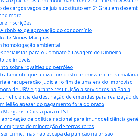
ta e pacientes com mobilidade reduzida utilizem elevado
 de cargos vagos de juiz substituto em 2º Grau em desem
dano moral
bre inscrições
 Airbnb exige aprovação do condomínio
ndo de Nunes Marques
m homologação ambiental
Especialistas para o Combate à Lavagem de Dinheiro
ão de imóveis
nto sobre royalties do petróleo
ratamento que utiliza composto promissor contra malária 
ia e recuperação judicial: o fim de uma era do improviso
 mora de URV e garante restituição a servidores na Bahia
tir eficiência da destinação de emendas para realização de 
em leilão apesar do pagamento fora do prazo
 Margareth Costa para o TST
provação de política nacional para imunodeficiência gené
m empresa de mineração de terras raras
 ser crime, mas não escapa da punição na prisão