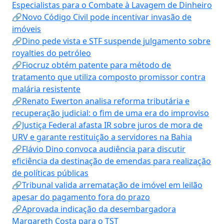
Especialistas para o Combate à Lavagem de Dinheiro
🔗Novo Código Civil pode incentivar invasão de
imóveis
🔗Dino pede vista e STF suspende julgamento sobre
royalties do petróleo
🔗Fiocruz obtém patente para método de
tratamento que utiliza composto promissor contra
malária resistente
🔗Renato Ewerton analisa reforma tributária e
recuperação judicial: o fim de uma era do improviso
🔗Justiça Federal afasta IR sobre juros de mora de
URV e garante restituição a servidores na Bahia
🔗Flávio Dino convoca audiência para discutir
eficiência da destinação de emendas para realização
de políticas públicas
🔗Tribunal valida arrematação de imóvel em leilão
apesar do pagamento fora do prazo
🔗Aprovada indicação da desembargadora
Margareth Costa para o TST