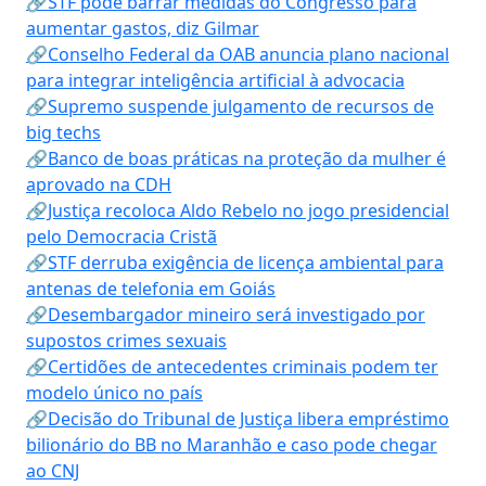
🔗STF pode barrar medidas do Congresso para
aumentar gastos, diz Gilmar
🔗Conselho Federal da OAB anuncia plano nacional
para integrar inteligência artificial à advocacia
🔗Supremo suspende julgamento de recursos de
big techs
🔗Banco de boas práticas na proteção da mulher é
aprovado na CDH
🔗Justiça recoloca Aldo Rebelo no jogo presidencial
pelo Democracia Cristã
🔗STF derruba exigência de licença ambiental para
antenas de telefonia em Goiás
🔗Desembargador mineiro será investigado por
supostos crimes sexuais
🔗Certidões de antecedentes criminais podem ter
modelo único no país
🔗Decisão do Tribunal de Justiça libera empréstimo
bilionário do BB no Maranhão e caso pode chegar
ao CNJ