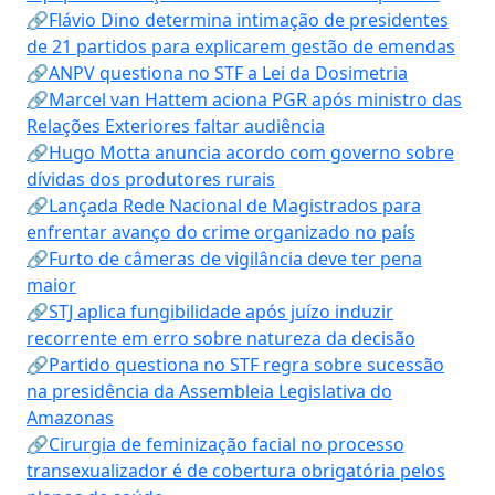
🔗Flávio Dino determina intimação de presidentes
de 21 partidos para explicarem gestão de emendas
🔗ANPV questiona no STF a Lei da Dosimetria
🔗Marcel van Hattem aciona PGR após ministro das
Relações Exteriores faltar audiência
🔗Hugo Motta anuncia acordo com governo sobre
dívidas dos produtores rurais
🔗Lançada Rede Nacional de Magistrados para
enfrentar avanço do crime organizado no país
🔗Furto de câmeras de vigilância deve ter pena
maior
🔗STJ aplica fungibilidade após juízo induzir
recorrente em erro sobre natureza da decisão
🔗Partido questiona no STF regra sobre sucessão
na presidência da Assembleia Legislativa do
Amazonas
🔗Cirurgia de feminização facial no processo
transexualizador é de cobertura obrigatória pelos