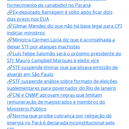
fornecimento de canabidiol no Paraná
🔗Ex-deputado Ramagem é solto após ficar dois
dias preso nos EUA
🔗Gilmar Mendes diz que não há base legal para CPI
indiciar ministros
🔗Ministra Cármen Lúcia diz que é aconselhada a
deixar STF por ataques machistas
🔗Luis Felipe Salomão será o próximo presidente do
STJ; Mauro Campbell Marques é eleito vice
🔗STF suspende liminar que paralisava emissão de
alvarás em São Paulo
🔗STF suspende análise sobre formato de eleições
suplementares para governador do Rio de Janeiro
🔗CNJ e CNMP aprovam regras que limitam
remuneração de magistrados e membros do
Ministério Público
🔗Norma que proíbe cobrança por religação de
energia no Pará é declarada inconstitucional pelo