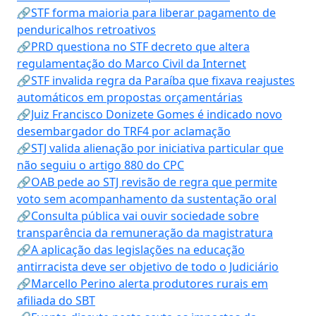
🔗STF forma maioria para liberar pagamento de
penduricalhos retroativos
🔗PRD questiona no STF decreto que altera
regulamentação do Marco Civil da Internet
🔗STF invalida regra da Paraíba que fixava reajustes
automáticos em propostas orçamentárias
🔗Juiz Francisco Donizete Gomes é indicado novo
desembargador do TRF4 por aclamação
🔗STJ valida alienação por iniciativa particular que
não seguiu o artigo 880 do CPC
🔗OAB pede ao STJ revisão de regra que permite
voto sem acompanhamento da sustentação oral
🔗Consulta pública vai ouvir sociedade sobre
transparência da remuneração da magistratura
🔗A aplicação das legislações na educação
antirracista deve ser objetivo de todo o Judiciário
🔗Marcello Perino alerta produtores rurais em
afiliada do SBT