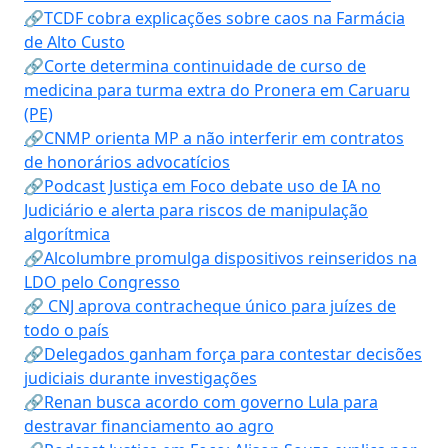
🔗TCDF cobra explicações sobre caos na Farmácia
de Alto Custo
🔗Corte determina continuidade de curso de
medicina para turma extra do Pronera em Caruaru
(PE)
🔗CNMP orienta MP a não interferir em contratos
de honorários advocatícios
🔗Podcast Justiça em Foco debate uso de IA no
Judiciário e alerta para riscos de manipulação
algorítmica
🔗Alcolumbre promulga dispositivos reinseridos na
LDO pelo Congresso
🔗 CNJ aprova contracheque único para juízes de
todo o país
🔗Delegados ganham força para contestar decisões
judiciais durante investigações
🔗Renan busca acordo com governo Lula para
destravar financiamento ao agro