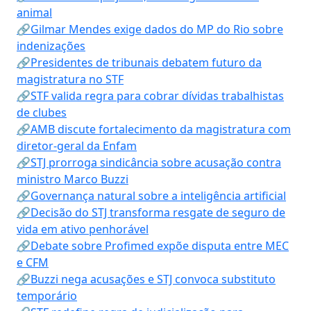
animal
🔗Gilmar Mendes exige dados do MP do Rio sobre
indenizações
🔗Presidentes de tribunais debatem futuro da
magistratura no STF
🔗STF valida regra para cobrar dívidas trabalhistas
de clubes
🔗AMB discute fortalecimento da magistratura com
diretor-geral da Enfam
🔗STJ prorroga sindicância sobre acusação contra
ministro Marco Buzzi
🔗Governança natural sobre a inteligência artificial
🔗Decisão do STJ transforma resgate de seguro de
vida em ativo penhorável
🔗Debate sobre Profimed expõe disputa entre MEC
e CFM
🔗Buzzi nega acusações e STJ convoca substituto
temporário