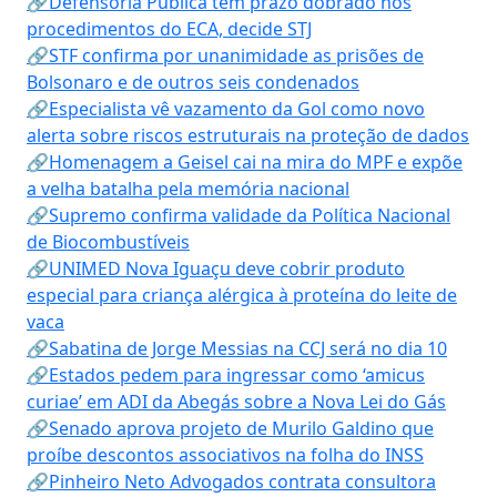
🔗Defensoria Pública tem prazo dobrado nos
procedimentos do ECA, decide STJ
🔗STF confirma por unanimidade as prisões de
Bolsonaro e de outros seis condenados
🔗Especialista vê vazamento da Gol como novo
alerta sobre riscos estruturais na proteção de dados
🔗Homenagem a Geisel cai na mira do MPF e expõe
a velha batalha pela memória nacional
🔗Supremo confirma validade da Política Nacional
de Biocombustíveis
🔗UNIMED Nova Iguaçu deve cobrir produto
especial para criança alérgica à proteína do leite de
vaca
🔗Sabatina de Jorge Messias na CCJ será no dia 10
🔗Estados pedem para ingressar como ‘amicus
curiae’ em ADI da Abegás sobre a Nova Lei do Gás
🔗Senado aprova projeto de Murilo Galdino que
proíbe descontos associativos na folha do INSS
🔗Pinheiro Neto Advogados contrata consultora