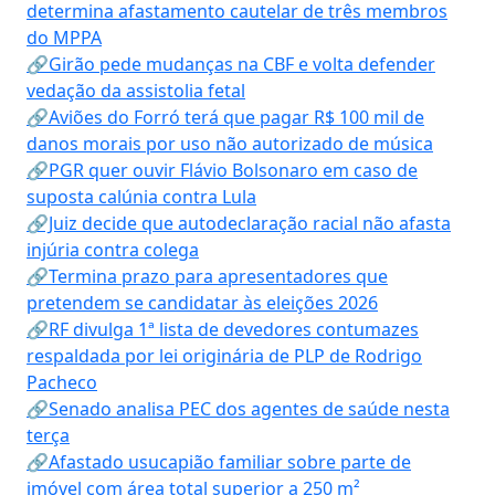
determina afastamento cautelar de três membros
do MPPA
🔗Girão pede mudanças na CBF e volta defender
vedação da assistolia fetal
🔗Aviões do Forró terá que pagar R$ 100 mil de
danos morais por uso não autorizado de música
🔗PGR quer ouvir Flávio Bolsonaro em caso de
suposta calúnia contra Lula
🔗Juiz decide que autodeclaração racial não afasta
injúria contra colega
🔗Termina prazo para apresentadores que
pretendem se candidatar às eleições 2026
🔗RF divulga 1ª lista de devedores contumazes
respaldada por lei originária de PLP de Rodrigo
Pacheco
🔗Senado analisa PEC dos agentes de saúde nesta
terça
🔗Afastado usucapião familiar sobre parte de
imóvel com área total superior a 250 m²