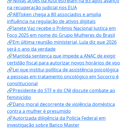
🔗Novas ações da Azul estreiam na B3 após avanço
na recuperação judicial nos EUA
🔗ABToken chega a 80 associados e amplia
influência na regulação de ativos digitais
🔗Janete Vaz recebe o Prêmio Nacional Justiça em
Foco 2025 em nome do Grupo Mulheres do Brasil
🔗Em última reunião ministerial, Lula diz que 2026
será o ano da verdade
🔗Mantida sentença que impede a ANAC de exigir
certidão fiscal para autorizar novos horários de voo
🔗Lei que institui política de assistência psicológica
a pessoas em tratamento oncológico em Socorro é
constitucional
🔗Presidente do STF e do CNJ discute combate ao
feminicídio
🔗Dano moral decorrente de violência doméstica
contra a mulher é presumido
🔗Autorizada diligência da Polícia Federal em
investigação sobre Banco Master