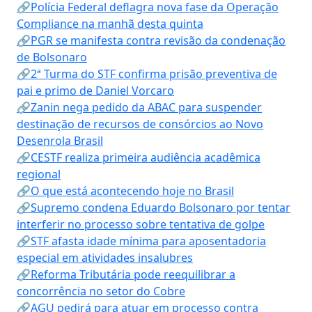
🔗Polícia Federal deflagra nova fase da Operação
Compliance na manhã desta quinta
🔗PGR se manifesta contra revisão da condenação
de Bolsonaro
🔗2ª Turma do STF confirma prisão preventiva de
pai e primo de Daniel Vorcaro
🔗Zanin nega pedido da ABAC para suspender
destinação de recursos de consórcios ao Novo
Desenrola Brasil
🔗CESTF realiza primeira audiência acadêmica
regional
🔗O que está acontecendo hoje no Brasil
🔗Supremo condena Eduardo Bolsonaro por tentar
interferir no processo sobre tentativa de golpe
🔗STF afasta idade mínima para aposentadoria
especial em atividades insalubres
🔗Reforma Tributária pode reequilibrar a
concorrência no setor do Cobre
🔗AGU pedirá para atuar em processo contra