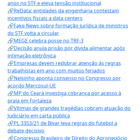
anos no STF e eleva tensão institucional
🔗ReData: entidades da engenharia contestam
incentivos fiscais a data centers
🔗Fake News sobre formação jurídica de ministros
do STF volta a circular
🔗MEGE celebra posse no TRF-3
🔗Decisão anula prisão por dívida alimentar após
intimação eletrônica
🔗Empresas devem redobrar atenção às regras
trabalhistas em ano com muitos feriados
🔗Nelsinho aponta consenso no Congresso por
acordo Mercosul-UE
🔗MP do Ceará investiga cobrança por acesso à
praia em Fortaleza
🔗Vítimas de grandes tragédias cobram atuação do
Judiciário em carta pública
🔗PL 3353/21 de Bivar leva regras do futebol a
debate decisivo
🔗Congresso Brasileiro de Direito do Agronegócio