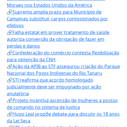
Moraes nos Estados Unidos da América
🔗Supremo amplia prazo para Município de
Campinas substituir cargos comissionados por
efetivos
🔗Falha estatal em prover tratamento de saúde
autoriza conversão da obrigação de fazer em
perdas e danos
🔗Confederação do comércio contesta flexibilização
para obtenção da CNH
🔗Ação da APIB ao STF assegurou criação do Parque
Nacional dos Povos Indígenas do Rio Tanaru
🔗STJ reafirma que acordo homologado
judicialmente deve ser impugnado por ação
anulatória
🔗Projeto incentiva ascensão de mulheres a postos
de comando no sistema de Justiça
🔗Hugo Leal propõe debate para discutir os 18 anos
da Lei Seca