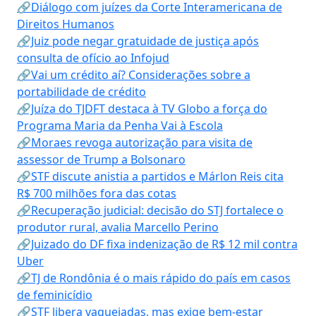
🔗Diálogo com juízes da Corte Interamericana de
Direitos Humanos
🔗Juiz pode negar gratuidade de justiça após
consulta de ofício ao Infojud
🔗Vai um crédito aí? Considerações sobre a
portabilidade de crédito
🔗Juíza do TJDFT destaca à TV Globo a força do
Programa Maria da Penha Vai à Escola
🔗Moraes revoga autorização para visita de
assessor de Trump a Bolsonaro
🔗STF discute anistia a partidos e Márlon Reis cita
R$ 700 milhões fora das cotas
🔗Recuperação judicial: decisão do STJ fortalece o
produtor rural, avalia Marcello Perino
🔗Juizado do DF fixa indenização de R$ 12 mil contra
Uber
🔗TJ de Rondônia é o mais rápido do país em casos
de feminicídio
🔗STF libera vaquejadas, mas exige bem-estar