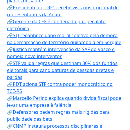
planos de saúde
🔗Presidente do TRF1 recebe visita institucional de
representantes da Anafe
🔗Gerente da CEF é condenado por peculato
eletrônico
🔗STJ reconhece dano moral coletivo pela demora
na demarcação de território quilombola em Sergipe
🔗Justiça mantém intervenção da SAF do Vasco e
nomeia novo interventor
🔗STF valida regras que destinam 30% dos fundos
eleitorais para candidaturas de pessoas pretas e
pardas
🔗PDT aciona STF contra poder monocrático no
TCE-RS
🔗Marcello Perino explica quando dívida fiscal pode
levar uma empresa à falência
🔗Defensores pedem regras mais rígidas para
publicidade das bets
🔗CNMP instaura processos disciplinares e