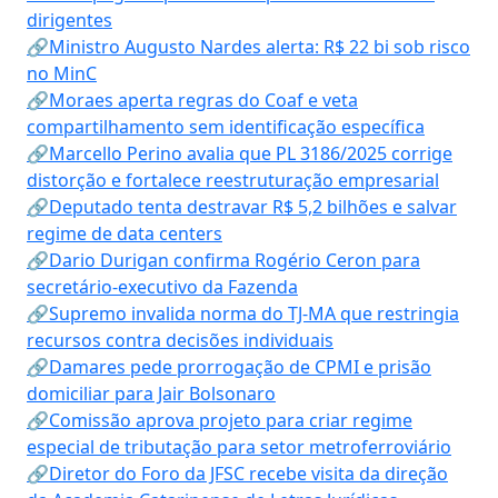
dirigentes
🔗Ministro Augusto Nardes alerta: R$ 22 bi sob risco
no MinC
🔗Moraes aperta regras do Coaf e veta
compartilhamento sem identificação específica
🔗Marcello Perino avalia que PL 3186/2025 corrige
distorção e fortalece reestruturação empresarial
🔗Deputado tenta destravar R$ 5,2 bilhões e salvar
regime de data centers
🔗Dario Durigan confirma Rogério Ceron para
secretário-executivo da Fazenda
🔗Supremo invalida norma do TJ-MA que restringia
recursos contra decisões individuais
🔗Damares pede prorrogação de CPMI e prisão
domiciliar para Jair Bolsonaro
🔗Comissão aprova projeto para criar regime
especial de tributação para setor metroferroviário
🔗Diretor do Foro da JFSC recebe visita da direção