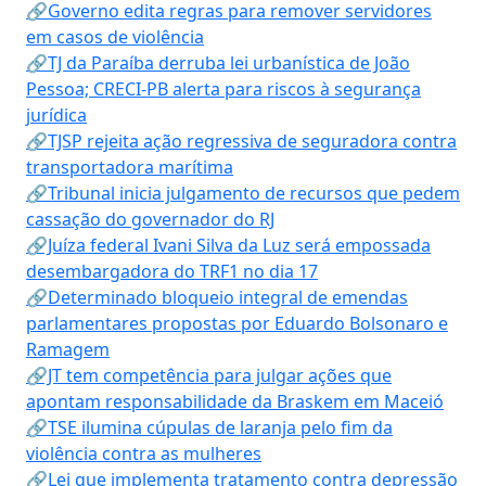
🔗Governo edita regras para remover servidores
em casos de violência
🔗TJ da Paraíba derruba lei urbanística de João
Pessoa; CRECI-PB alerta para riscos à segurança
jurídica
🔗TJSP rejeita ação regressiva de seguradora contra
transportadora marítima
🔗Tribunal inicia julgamento de recursos que pedem
cassação do governador do RJ
🔗Juíza federal Ivani Silva da Luz será empossada
desembargadora do TRF1 no dia 17
🔗Determinado bloqueio integral de emendas
parlamentares propostas por Eduardo Bolsonaro e
Ramagem
🔗JT tem competência para julgar ações que
apontam responsabilidade da Braskem em Maceió
🔗TSE ilumina cúpulas de laranja pelo fim da
violência contra as mulheres
🔗Lei que implementa tratamento contra depressão