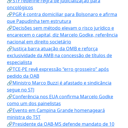
🔗STF redefine regra de judicialização para
oncológicos
🔗PGR é contra domiciliar para Bolsonaro e afirma
que Papudinha tem estrutura
🔗Decisões sem método elevam o risco jurídico e
encarecem o capital, diz Marcelo Godke, referência
nacional em direito societário
🔗Justiça barra atuação da OMB e reforça
exclusividade da AMB na concessão de títulos de
especialista
🔗TCE-PE revê expressão “erro grosseiro” após
pedido da OAB
🔗Ministro Marco Buzzi é afastado e sindicância
segue no STJ
🔗Conferência nos EUA confirma Marcelo Godke
como um dos painelistas
🔗Evento em Campina Grande homenageará
ministra do TST
🔗Presidente da OAB-MS defende mandato de 10