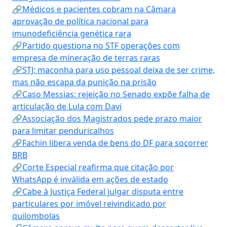
🔗Médicos e pacientes cobram na Câmara
aprovação de política nacional para
imunodeficiência genética rara
🔗Partido questiona no STF operações com
empresa de mineração de terras raras
🔗STJ: maconha para uso pessoal deixa de ser crime,
mas não escapa da punição na prisão
🔗Caso Messias: rejeição no Senado expõe falha de
articulação de Lula com Davi
🔗Associação dos Magistrados pede prazo maior
para limitar penduricalhos
🔗Fachin libera venda de bens do DF para socorrer
BRB
🔗Corte Especial reafirma que citação por
WhatsApp é inválida em ações de estado
🔗Cabe à Justiça Federal julgar disputa entre
particulares por imóvel reivindicado por
quilombolas