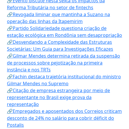
🔗Evento discute nesta sexta os impactos da
Reforma Tributária no setor de fintechs
🔗Revogada liminar que mantinha a Suzano na
operação das linhas da Itapemirim
🔗Partido Solidariedade questiona criação de
estação ecológica em Rondônia sem desapropriação
🔗Desvendando a Complexidade das Estruturas
Societárias: Um Guia para Investigações Eficazes
🔗Gilmar Mendes determina retirada da suspensão
de processos sobre pejotização na primeira
instância e nos TRTs
🔗Fachin destaca trajetória institucional do ministro
Gilmar Mendes no Supremo
🔗Citação de empresa estrangeira por meio de
representante no Brasil exige prova da
representação
🔗Empregados e aposentados dos Correios criticam
desconto de 24% no salário para cobrir déficit do
Postalis