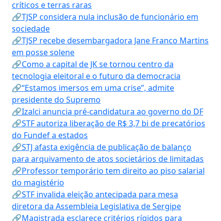
críticos e terras raras
🔗TJSP considera nula inclusão de funcionário em
sociedade
🔗TJSP recebe desembargadora Jane Franco Martins
em posse solene
🔗Como a capital de JK se tornou centro da
tecnologia eleitoral e o futuro da democracia
🔗“Estamos imersos em uma crise”, admite
presidente do Supremo
🔗Izalci anuncia pré-candidatura ao governo do DF
🔗STF autoriza liberação de R$ 3,7 bi de precatórios
do Fundef a estados
🔗STJ afasta exigência de publicação de balanço
para arquivamento de atos societários de limitadas
🔗Professor temporário tem direito ao piso salarial
do magistério
🔗STF invalida eleição antecipada para mesa
diretora da Assembleia Legislativa de Sergipe
🔗Magistrada esclarece critérios rígidos para