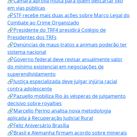
🔗Câmara aprova multa para quem descartar lixo
em vias públicas
🔗STF recebe mais duas ações sobre Marco Legal do
Combate ao Crime Organizado
🔗Presidente do TRF4 presidirá Colégio de
Presidentes dos TRFs
🔗Denúncias de maus-tratos a animais poderão ter
sistema nacional
🔗Governo federal deve revisar anualmente valor
do mínimo existencial em negociações de
superendividamento
🔗Justiça especializada deve julgar injúria racial
contra adolescente
🔗Pazuello mobiliza Rio às vésperas de julgamento
decisivo sobre royalties
🔗Marcello Perino analisa nova metodologia
aplicada à Recuperação Judicial Rural
🔗Feliz Aniversário Brasília
🔗Brasil e Alemanha firmam acordo sobre minerais