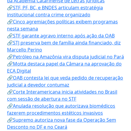
da Academia Catarinense de Letras Jurídicas
🔗STF, PF, BC, e BNDES articulam estratégia
institucional contra crime organizado
🔗Cinco agremiações políticas exibem programas
nesta semana
🔗STF garante agravo interno após ação da OAB
🔗STJ preserva bem de família ainda financiado, diz
Marcello Perino
🔗Petróleo na Amazônia vira disputa judicial no Pará
🔗Motta destaca papel da Câmara na aprovação do
ECA Digital
🔗OAB contesta lei que veda pedido de recuperação
judicial a devedor contumaz
🔗Corte Interamericana inicia atividades no Brasil
com sessão de abertura no STF
🔗Anulada resolução que autorizava biomédicos
fazerem procedimentos estéticos invasivos
🔗Supremo autoriza nova fase da Operação Sem
Desconto no DF e no Ceará