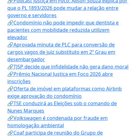
🔗Podcast Justiça em Foco: Alison Souza explica por
que o PL 1893/2026 pode mudar a relação entre
governo e servidores
🔗Condomínio não pode impedir que dentista e
pacientes com mobilidade reduzida utilizem
elevador
🔗Aprovada minuta de PLC para conversão de
cargos vagos de juiz substituto em 2º Grau em
desembargador
🔗TJSP decide que infidelidade não gera dano moral
🔗Prêmio Nacional Justiça em Foco 2026 abre
inscrições
🔗Oferta de imóvel em plataformas como Airbnb
exige aprovação do condomínio
🔗TSE conduzirá as Eleições sob o comando de
Nunes Marques
🔗Volkswagen é condenada por fraude em
homologação ambiental
🔗Coaf participa de reunião do Grupo de