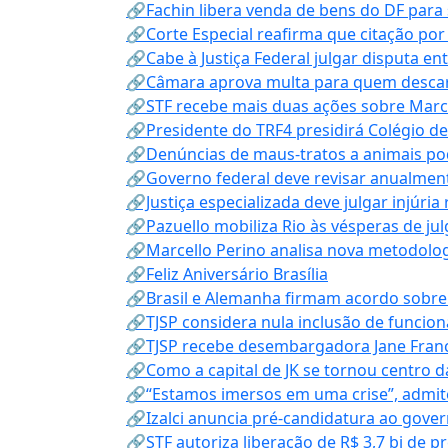
🔗Fachin libera venda de bens do DF para
🔗Corte Especial reafirma que citação po
🔗Cabe à Justiça Federal julgar disputa en
🔗Câmara aprova multa para quem descarta
🔗STF recebe mais duas ações sobre Mar
🔗Presidente do TRF4 presidirá Colégio d
🔗Denúncias de maus-tratos a animais pod
🔗Governo federal deve revisar anualmen
🔗Justiça especializada deve julgar injúria
🔗Pazuello mobiliza Rio às vésperas de ju
🔗Marcello Perino analisa nova metodologi
🔗Feliz Aniversário Brasília
🔗Brasil e Alemanha firmam acordo sobre m
🔗TJSP considera nula inclusão de funcio
🔗TJSP recebe desembargadora Jane Fran
🔗Como a capital de JK se tornou centro da
🔗“Estamos imersos em uma crise”, admi
🔗Izalci anuncia pré-candidatura ao gove
🔗STF autoriza liberação de R$ 3,7 bi de p