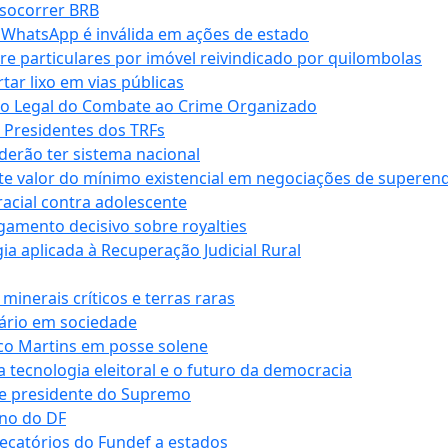
 socorrer BRB
r WhatsApp é inválida em ações de estado
tre particulares por imóvel reivindicado por quilombolas
r lixo em vias públicas
co Legal do Combate ao Crime Organizado
e Presidentes dos TRFs
erão ter sistema nacional
te valor do mínimo existencial em negociações de superen
 racial contra adolescente
lgamento decisivo sobre royalties
a aplicada à Recuperação Judicial Rural
inerais críticos e terras raras
nário em sociedade
co Martins em posse solene
 tecnologia eleitoral e o futuro da democracia
te presidente do Supremo
rno do DF
recatórios do Fundef a estados