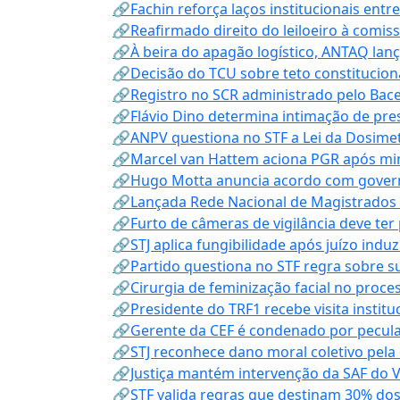
🔗Fachin reforça laços institucionais entr
🔗Reafirmado direito do leiloeiro à comi
🔗À beira do apagão logístico, ANTAQ lanç
🔗Decisão do TCU sobre teto constitucional
🔗Registro no SCR administrado pelo Bace
🔗Flávio Dino determina intimação de pre
🔗ANPV questiona no STF a Lei da Dosimet
🔗Marcel van Hattem aciona PGR após mini
🔗Hugo Motta anuncia acordo com governo
🔗Lançada Rede Nacional de Magistrados 
🔗Furto de câmeras de vigilância deve ter
🔗STJ aplica fungibilidade após juízo indu
🔗Partido questiona no STF regra sobre s
🔗Cirurgia de feminização facial no proce
🔗Presidente do TRF1 recebe visita instit
🔗Gerente da CEF é condenado por pecula
🔗STJ reconhece dano moral coletivo pela
🔗Justiça mantém intervenção da SAF do 
🔗STF valida regras que destinam 30% dos