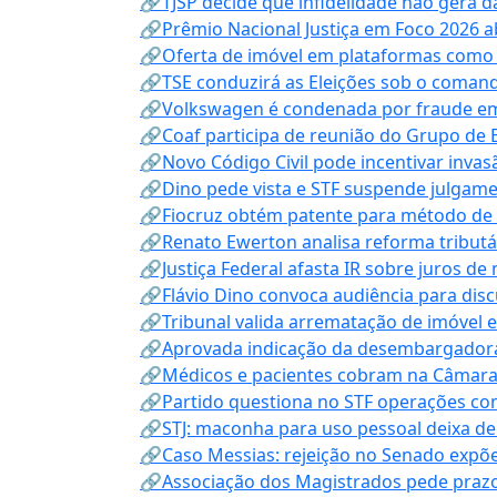
🔗TJSP decide que infidelidade não gera 
🔗Prêmio Nacional Justiça em Foco 2026 a
🔗Oferta de imóvel em plataformas como
🔗TSE conduzirá as Eleições sob o coma
🔗Volkswagen é condenada por fraude e
🔗Coaf participa de reunião do Grupo de 
🔗Novo Código Civil pode incentivar invas
🔗Dino pede vista e STF suspende julgame
🔗Fiocruz obtém patente para método de t
🔗Renato Ewerton analisa reforma tributár
🔗Justiça Federal afasta IR sobre juros de
🔗Flávio Dino convoca audiência para discu
🔗Tribunal valida arrematação de imóvel 
🔗Aprovada indicação da desembargadora
🔗Médicos e pacientes cobram na Câmara a
🔗Partido questiona no STF operações co
🔗STJ: maconha para uso pessoal deixa de
🔗Caso Messias: rejeição no Senado expõe 
🔗Associação dos Magistrados pede prazo