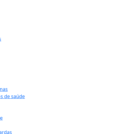
s
onas
os de saúde
pe
pardas