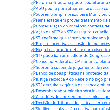
🔗Reforma Tributária pode reequilibrar a
🔗AGU pedirá para atuar em processo con
🔗Supremo amplia prazo para Município d
🔗Falha estatal em prover tratamento de 
🔗Confederação do comércio contesta fle
🔗Ação da APIB ao STF assegurou criação 
🔗STJ reafirma que acordo homologado ju
🔗Projeto incentiva ascensão de mulheres
🔗Hugo Leal propõe debate para discutir o
🔗STF pode barrar medidas do Congresso 
🔗Conselho Federal da OAB anuncia plano na
🔗Supremo suspende julgamento de recur
🔗Banco de boas práticas na proteção da
🔗Justiça recoloca Aldo Rebelo no jogo pr
🔗STF derruba exigência de licença ambien
🔗Desembargador mineiro será investigad
🔗Certidões de antecedentes criminais po
🔗Decisão do Tribunal de Justiça libera 
🔗Sindilegis ajuíza ação coletiva para afa