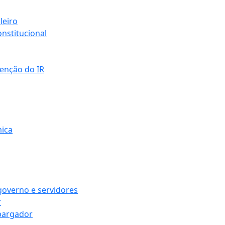
leiro
nstitucional
senção do IR
mica
governo e servidores
r
bargador