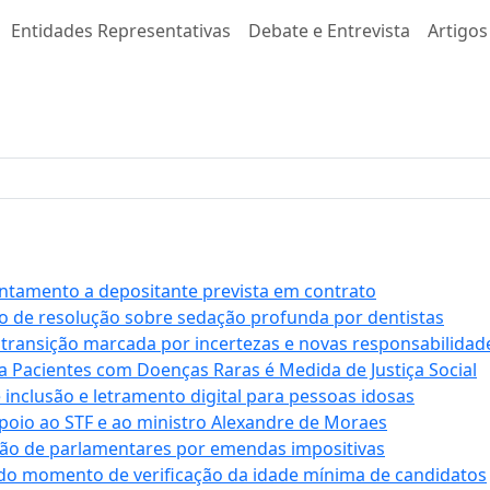
Entidades Representativas
Debate e Entrevista
Artigos
antamento a depositante prevista em contrato
 de resolução sobre sedação profunda por dentistas
 transição marcada por incertezas e novas responsabilidad
a Pacientes com Doenças Raras é Medida de Justiça Social
e inclusão e letramento digital para pessoas idosas
apoio ao STF e ao ministro Alexandre de Moraes
ção de parlamentares por emendas impositivas
 do momento de verificação da idade mínima de candidatos