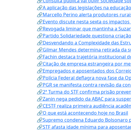
🔗Consulta pública vai ouvir sociedade s
🔗A aplicação das legislações na educação 
🔗Marcello Perino alerta produtores rurai
🔗Evento discute nesta sexta os impactos 
🔗Revogada liminar que mantinha a Suzan
🔗Partido Solidariedade questiona criaç
🔗Desvendando a Complexidade das Estrutu
🔗Gilmar Mendes determina retirada da su
🔗Fachin destaca trajetória instituciona
🔗Citação de empresa estrangeira por mei
🔗Empregados e aposentados dos Correios c
🔗Polícia Federal deflagra nova fase da 
🔗PGR se manifesta contra revisão da co
🔗2ª Turma do STF confirma prisão prevent
🔗Zanin nega pedido da ABAC para suspen
🔗CESTF realiza primeira audiência acadê
🔗O que está acontecendo hoje no Brasil
🔗Supremo condena Eduardo Bolsonaro por 
🔗STF afasta idade mínima para aposentad