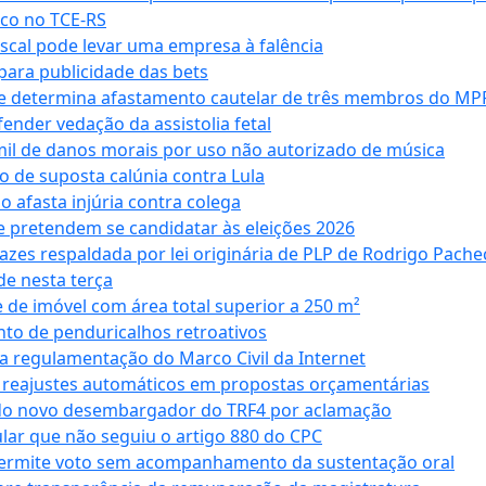
co no TCE-RS
iscal pode levar uma empresa à falência
ara publicidade das bets
 e determina afastamento cautelar de três membros do MP
nder vedação da assistolia fetal
mil de danos morais por uso não autorizado de música
o de suposta calúnia contra Lula
o afasta injúria contra colega
 pretendem se candidatar às eleições 2026
azes respaldada por lei originária de PLP de Rodrigo Pache
e nesta terça
 de imóvel com área total superior a 250 m²
to de penduricalhos retroativos
a regulamentação do Marco Civil da Internet
va reajustes automáticos em propostas orçamentárias
ado novo desembargador do TRF4 por aclamação
cular que não seguiu o artigo 880 do CPC
permite voto sem acompanhamento da sustentação oral