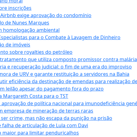
dano moral
bre inscrições
 Airbnb exige aprovação do condomínio
ndo de Nunes Marques
m homologação ambiental
Especialistas para o Combate à Lavagem de Dinheiro
ão de imóveis
nto sobre royalties do petróleo
ratamento que utiliza composto promissor contra malária 
ia e recuperação judicial: o fim de uma era do improviso
 mora de URV e garante restituição a servidores na Bahia
tir eficiência da destinação de emendas para realização de 
em leilão apesar do pagamento fora do prazo
 Margareth Costa para o TST
provação de política nacional para imunodeficiência gené
m empresa de mineração de terras raras
 ser crime, mas não escapa da punição na prisão
falha de articulação de Lula com Davi
 maior para limitar penduricalhos