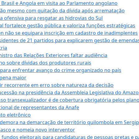
e Brasil e Angola em visita ao Parlamento angolano
ssão mesmo com quitação da dívida após arrematação
a ofensiva para resgatar as hidrovias do Sul
 fortalece gestão pública e valoriza funções estratégicas
n não se equipara inscrição em cadastro de inadimplentes
sidentes de 21 partidos para explicarem gestão de emenda
ria
stro das Relações Exteriores faltar audiência
 sobre dívidas dos produtores rurais
para enfrentar avanço do crime organizado no país
 pena maior
zir recorrente em erro sobre natureza da decisão
ucessão na presidência da Assembleia Legislativa do Amaz
sso transexualizador é de cobertura obrigatória pelos plan
ucional de representantes da Anafe
to eletrônico
 demora na demarcação de território quilombola em Sergi
Vasco e nomeia novo interventor
 fundos eleitorais para candidaturas de pessoas pretas e 