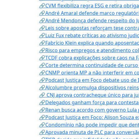
🔗CVM flexibiliza regra ESG e retira obrig
🔗André Amaral defende marco regulatório 
🔗André Mendonça defende respeito do Judi
🔗Leis sobre apostas reforçam tese contra
🔗Luiz Fux rebate críticas ao ativismo judi
🔗Fabrício Klein explica quando aposenta
🔗Risco para empregos e atendimento col
🔗TCDF cobra explicações sobre caos na F
🔗Corte determina continuidade de curso
🔗CNMP orienta MP a não interferir em co
🔗Podcast Justiça em Foco debate uso de IA
🔗Alcolumbre promulga dispositivos rein
🔗 CNJ aprova contracheque único para juí
🔗Delegados ganham força para contestar 
🔗Renan busca acordo com governo Lula p
🔗Podcast Justiça em Foco: Alison Souza e
🔗Condomínio não pode impedir que dentis
🔗Aprovada minuta de PLC para conversão