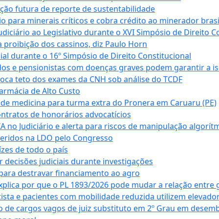
ação futura de reporte de sustentabilidade
para minerais críticos e cobra crédito ao minerador brasi
ciário ao Legislativo durante o XVI Simpósio de Direito Co
 proibição dos cassinos, diz Paulo Horn
cial durante o 16º Simpósio de Direito Constitucional
dos e pensionistas com doenças graves podem garantir a i
oca teto dos exames da CNH sob análise do TCDF
armácia de Alto Custo
 de medicina para turma extra do Pronera em Caruaru (PE)
ntratos de honorários advocatícios
 no Judiciário e alerta para riscos de manipulação algorít
seridos na LDO pelo Congresso
zes de todo o país
decisões judiciais durante investigações
ara destravar financiamento ao agro
xplica por que o PL 1893/2026 pode mudar a relação entre 
ta e pacientes com mobilidade reduzida utilizem elevado
 de cargos vagos de juiz substituto em 2º Grau em desem