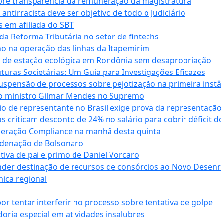
obre transparência da remuneração da magistratura
antirracista deve ser objetivo de todo o Judiciário
s em afiliada do SBT
da Reforma Tributária no setor de fintechs
o na operação das linhas da Itapemirim
ão de estação ecológica em Rondônia sem desapropriação
ras Societárias: Um Guia para Investigações Eficazes
spensão de processos sobre pejotização na primeira instâ
l do ministro Gilmar Mendes no Supremo
o de representante no Brasil exige prova da representaçã
riticam desconto de 24% no salário para cobrir déficit do
Operação Compliance na manhã desta quinta
ndenação de Bolsonaro
iva de pai e primo de Daniel Vorcaro
der destinação de recursos de consórcios ao Novo Desenro
mica regional
tentar interferir no processo sobre tentativa de golpe
oria especial em atividades insalubres