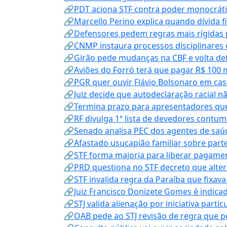
🔗PDT aciona STF contra poder monocráti
🔗Marcello Perino explica quando dívida f
🔗Defensores pedem regras mais rígidas p
🔗CNMP instaura processos disciplinares
🔗Girão pede mudanças na CBF e volta defe
🔗Aviões do Forró terá que pagar R$ 100 
🔗PGR quer ouvir Flávio Bolsonaro em cas
🔗Juiz decide que autodeclaração racial nã
🔗Termina prazo para apresentadores que
🔗RF divulga 1ª lista de devedores contum
🔗Senado analisa PEC dos agentes de saúd
🔗Afastado usucapião familiar sobre parte
🔗STF forma maioria para liberar pagamen
🔗PRD questiona no STF decreto que alter
🔗STF invalida regra da Paraíba que fixa
🔗Juiz Francisco Donizete Gomes é indic
🔗STJ valida alienação por iniciativa parti
🔗OAB pede ao STJ revisão de regra que 