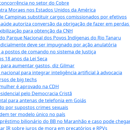
 concorrência no setor do Cobre
tra Moraes nos Estados Unidos da América
e Campinas substituir cargos comissionados por efetivos
saúde autoriza conversão da obrigação de fazer em perdas
xibilização para obtenção da CNH
do Parque Nacional dos Povos Indígenas do Rio Tanaru
dicialmente deve ser impugnado por ação anulatória
 a postos de comando no sistema de Justiça
s 18 anos da Lei Seca
para aumentar gastos, diz Gilmar
cional para integrar inteligência artificial à advocacia
sos de big techs
 mulher é aprovado na CDH
esidencial pelo Democracia Cristã
tal para antenas de telefonia em Goiás
o por supostos crimes sexuais
dem ter modelo único no país
empréstimo bilionário do BB no Maranhão e caso pode chega
star IR sobre juros de mora em precatórios e RPVs