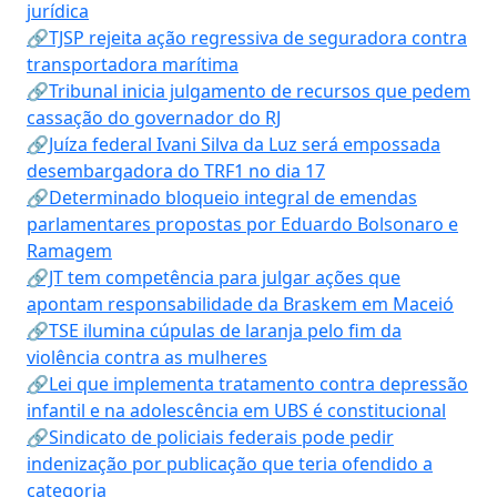
jurídica
🔗TJSP rejeita ação regressiva de seguradora contra
transportadora marítima
🔗Tribunal inicia julgamento de recursos que pedem
cassação do governador do RJ
🔗Juíza federal Ivani Silva da Luz será empossada
desembargadora do TRF1 no dia 17
🔗Determinado bloqueio integral de emendas
parlamentares propostas por Eduardo Bolsonaro e
Ramagem
🔗JT tem competência para julgar ações que
apontam responsabilidade da Braskem em Maceió
🔗TSE ilumina cúpulas de laranja pelo fim da
violência contra as mulheres
🔗Lei que implementa tratamento contra depressão
infantil e na adolescência em UBS é constitucional
🔗Sindicato de policiais federais pode pedir
indenização por publicação que teria ofendido a
categoria