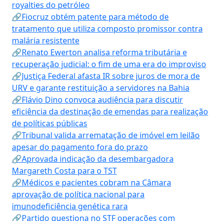
royalties do petróleo
🔗Fiocruz obtém patente para método de
tratamento que utiliza composto promissor contra
malária resistente
🔗Renato Ewerton analisa reforma tributária e
recuperação judicial: o fim de uma era do improviso
🔗Justiça Federal afasta IR sobre juros de mora de
URV e garante restituição a servidores na Bahia
🔗Flávio Dino convoca audiência para discutir
eficiência da destinação de emendas para realização
de políticas públicas
🔗Tribunal valida arrematação de imóvel em leilão
apesar do pagamento fora do prazo
🔗Aprovada indicação da desembargadora
Margareth Costa para o TST
🔗Médicos e pacientes cobram na Câmara
aprovação de política nacional para
imunodeficiência genética rara
🔗Partido questiona no STF operações com