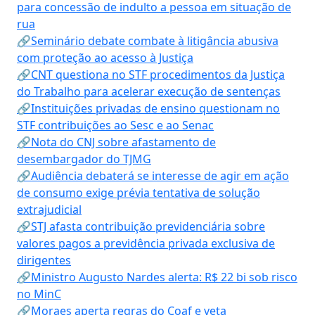
para concessão de indulto a pessoa em situação de
rua
🔗Seminário debate combate à litigância abusiva
com proteção ao acesso à Justiça
🔗CNT questiona no STF procedimentos da Justiça
do Trabalho para acelerar execução de sentenças
🔗Instituições privadas de ensino questionam no
STF contribuições ao Sesc e ao Senac
🔗Nota do CNJ sobre afastamento de
desembargador do TJMG
🔗Audiência debaterá se interesse de agir em ação
de consumo exige prévia tentativa de solução
extrajudicial
🔗STJ afasta contribuição previdenciária sobre
valores pagos a previdência privada exclusiva de
dirigentes
🔗Ministro Augusto Nardes alerta: R$ 22 bi sob risco
no MinC
🔗Moraes aperta regras do Coaf e veta