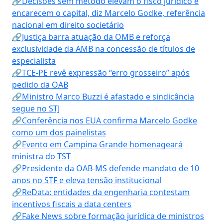
🔗Decisões sem método elevam o risco jurídico e
encarecem o capital, diz Marcelo Godke, referência
nacional em direito societário
🔗Justiça barra atuação da OMB e reforça
exclusividade da AMB na concessão de títulos de
especialista
🔗TCE-PE revê expressão “erro grosseiro” após
pedido da OAB
🔗Ministro Marco Buzzi é afastado e sindicância
segue no STJ
🔗Conferência nos EUA confirma Marcelo Godke
como um dos painelistas
🔗Evento em Campina Grande homenageará
ministra do TST
🔗Presidente da OAB-MS defende mandato de 10
anos no STF e eleva tensão institucional
🔗ReData: entidades da engenharia contestam
incentivos fiscais a data centers
🔗Fake News sobre formação jurídica de ministros