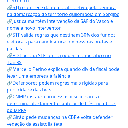
eletrônico
🔗STJ reconhece dano moral coletivo pela demora
na demarcação de território quilombola em Sergipe
🔗Justiça mantém intervenção da SAF do Vasco e
nomeia novo interventor
🔗STF valida regras que destinam 30% dos fundos
eleitorais para candidaturas de pessoas pretas e
pardas
🔗PDT aciona STF contra poder monocrático no
TCE-RS
🔗Marcello Perino explica quando dívida fiscal pode
levar uma empresa à falência
🔗Defensores pedem regras mais rígidas para
publicidade das bets
🔗CNMP instaura processos disciplinares e
determina afastamento cautelar de três membros
do MPPA
🔗Girão pede mudanças na CBF e volta defender
vedação da assistolia fetal