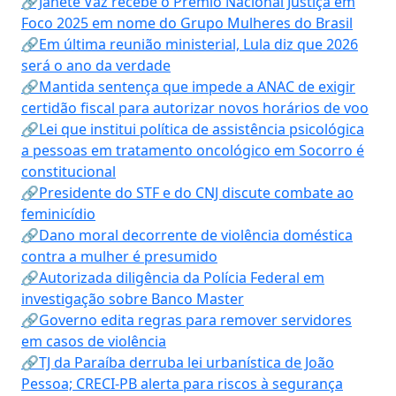
🔗Janete Vaz recebe o Prêmio Nacional Justiça em
Foco 2025 em nome do Grupo Mulheres do Brasil
🔗Em última reunião ministerial, Lula diz que 2026
será o ano da verdade
🔗Mantida sentença que impede a ANAC de exigir
certidão fiscal para autorizar novos horários de voo
🔗Lei que institui política de assistência psicológica
a pessoas em tratamento oncológico em Socorro é
constitucional
🔗Presidente do STF e do CNJ discute combate ao
feminicídio
🔗Dano moral decorrente de violência doméstica
contra a mulher é presumido
🔗Autorizada diligência da Polícia Federal em
investigação sobre Banco Master
🔗Governo edita regras para remover servidores
em casos de violência
🔗TJ da Paraíba derruba lei urbanística de João
Pessoa; CRECI-PB alerta para riscos à segurança