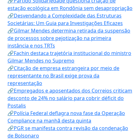
🔗Partido Solidariedade questiona criação de
estação ecológica em Rondônia sem desapropriação
🔗Desvendando a Complexidade das Estruturas
Societárias: Um Guia para Investigações Eficazes
🔗Gilmar Mendes determina retirada da suspensão
de processos sobre pejotização na primeira
instância e nos TRTs
🔗Fachin destaca trajetória institucional do ministro
Gilmar Mendes no Supremo
🔗Citação de empresa estrangeira por meio de
representante no Brasil exige prova da
representação
🔗Empregados e aposentados dos Correios criticam
desconto de 24% no salário para cobrir déficit do
Postalis
🔗Polícia Federal deflagra nova fase da Operação
Compliance na manhã desta quinta
🔗PGR se manifesta contra revisão da condenação
de Bolsonaro