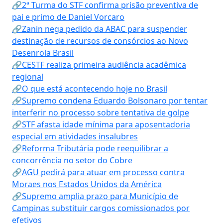
🔗2ª Turma do STF confirma prisão preventiva de
pai e primo de Daniel Vorcaro
🔗Zanin nega pedido da ABAC para suspender
destinação de recursos de consórcios ao Novo
Desenrola Brasil
🔗CESTF realiza primeira audiência acadêmica
regional
🔗O que está acontecendo hoje no Brasil
🔗Supremo condena Eduardo Bolsonaro por tentar
interferir no processo sobre tentativa de golpe
🔗STF afasta idade mínima para aposentadoria
especial em atividades insalubres
🔗Reforma Tributária pode reequilibrar a
concorrência no setor do Cobre
🔗AGU pedirá para atuar em processo contra
Moraes nos Estados Unidos da América
🔗Supremo amplia prazo para Município de
Campinas substituir cargos comissionados por
efetivos