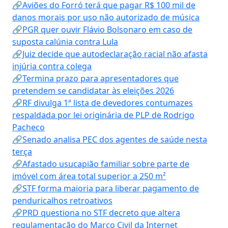
🔗Aviões do Forró terá que pagar R$ 100 mil de
danos morais por uso não autorizado de música
🔗PGR quer ouvir Flávio Bolsonaro em caso de
suposta calúnia contra Lula
🔗Juiz decide que autodeclaração racial não afasta
injúria contra colega
🔗Termina prazo para apresentadores que
pretendem se candidatar às eleições 2026
🔗RF divulga 1ª lista de devedores contumazes
respaldada por lei originária de PLP de Rodrigo
Pacheco
🔗Senado analisa PEC dos agentes de saúde nesta
terça
🔗Afastado usucapião familiar sobre parte de
imóvel com área total superior a 250 m²
🔗STF forma maioria para liberar pagamento de
penduricalhos retroativos
🔗PRD questiona no STF decreto que altera
regulamentação do Marco Civil da Internet