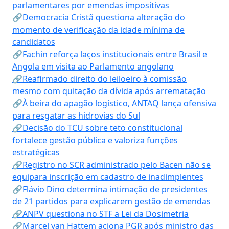
parlamentares por emendas impositivas
🔗Democracia Cristã questiona alteração do
momento de verificação da idade mínima de
candidatos
🔗Fachin reforça laços institucionais entre Brasil e
Angola em visita ao Parlamento angolano
🔗Reafirmado direito do leiloeiro à comissão
mesmo com quitação da dívida após arrematação
🔗À beira do apagão logístico, ANTAQ lança ofensiva
para resgatar as hidrovias do Sul
🔗Decisão do TCU sobre teto constitucional
fortalece gestão pública e valoriza funções
estratégicas
🔗Registro no SCR administrado pelo Bacen não se
equipara inscrição em cadastro de inadimplentes
🔗Flávio Dino determina intimação de presidentes
de 21 partidos para explicarem gestão de emendas
🔗ANPV questiona no STF a Lei da Dosimetria
🔗Marcel van Hattem aciona PGR após ministro das