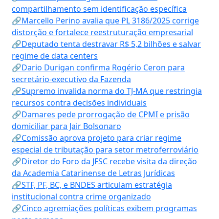
compartilhamento sem identificação específica
🔗Marcello Perino avalia que PL 3186/2025 corrige
distorção e fortalece reestruturação empresarial
🔗Deputado tenta destravar R$ 5,2 bilhões e salvar
regime de data centers
🔗Dario Durigan confirma Rogério Ceron para
secretário-executivo da Fazenda
🔗Supremo invalida norma do TJ-MA que restringia
recursos contra decisões individuais
🔗Damares pede prorrogação de CPMI e prisão
domiciliar para Jair Bolsonaro
🔗Comissão aprova projeto para criar regime
especial de tributação para setor metroferroviário
🔗Diretor do Foro da JFSC recebe visita da direção
da Academia Catarinense de Letras Jurídicas
🔗STF, PF, BC, e BNDES articulam estratégia
institucional contra crime organizado
🔗Cinco agremiações políticas exibem programas