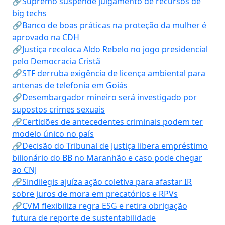
🔗Supremo suspende julgamento de recursos de
big techs
🔗Banco de boas práticas na proteção da mulher é
aprovado na CDH
🔗Justiça recoloca Aldo Rebelo no jogo presidencial
pelo Democracia Cristã
🔗STF derruba exigência de licença ambiental para
antenas de telefonia em Goiás
🔗Desembargador mineiro será investigado por
supostos crimes sexuais
🔗Certidões de antecedentes criminais podem ter
modelo único no país
🔗Decisão do Tribunal de Justiça libera empréstimo
bilionário do BB no Maranhão e caso pode chegar
ao CNJ
🔗Sindilegis ajuíza ação coletiva para afastar IR
sobre juros de mora em precatórios e RPVs
🔗CVM flexibiliza regra ESG e retira obrigação
futura de reporte de sustentabilidade