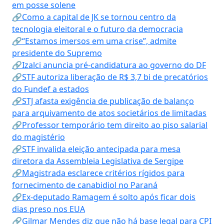
em posse solene
🔗Como a capital de JK se tornou centro da
tecnologia eleitoral e o futuro da democracia
🔗“Estamos imersos em uma crise”, admite
presidente do Supremo
🔗Izalci anuncia pré-candidatura ao governo do DF
🔗STF autoriza liberação de R$ 3,7 bi de precatórios
do Fundef a estados
🔗STJ afasta exigência de publicação de balanço
para arquivamento de atos societários de limitadas
🔗Professor temporário tem direito ao piso salarial
do magistério
🔗STF invalida eleição antecipada para mesa
diretora da Assembleia Legislativa de Sergipe
🔗Magistrada esclarece critérios rígidos para
fornecimento de canabidiol no Paraná
🔗Ex-deputado Ramagem é solto após ficar dois
dias preso nos EUA
🔗Gilmar Mendes diz que não há base legal para CPI