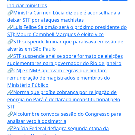
indiciar ministros
🔗Ministra Cármen Lúcia diz que é aconselhada a
deixar STF por ataques machistas
🔗Luis Felipe Salomão será o próximo presidente do
STJ; Mauro Campbell Marques é eleito vice
🔗STF suspende liminar que paralisava emissão de
alvarás em São Paulo
🔗STF suspende análise sobre formato de eleições
suplementares para governador do Rio de Janeiro
🔗CNJ e CNMP aprovam regras que limitam
remuneração de magistrados e membros do
Ministério Público
🔗Norma que proíbe cobrança por religação de
energia no Pará é declarada inconstitucional pelo
STF
🔗Alcolumbre convoca sessão do Congresso para
analisar veto à dosimetria
🔗Polícia Federal deflagra segunda etapa da