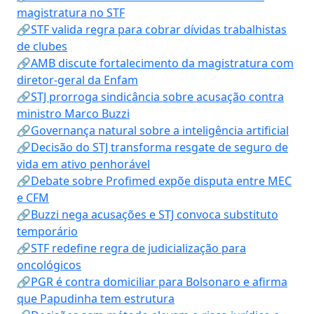
magistratura no STF
🔗STF valida regra para cobrar dívidas trabalhistas
de clubes
🔗AMB discute fortalecimento da magistratura com
diretor-geral da Enfam
🔗STJ prorroga sindicância sobre acusação contra
ministro Marco Buzzi
🔗Governança natural sobre a inteligência artificial
🔗Decisão do STJ transforma resgate de seguro de
vida em ativo penhorável
🔗Debate sobre Profimed expõe disputa entre MEC
e CFM
🔗Buzzi nega acusações e STJ convoca substituto
temporário
🔗STF redefine regra de judicialização para
oncológicos
🔗PGR é contra domiciliar para Bolsonaro e afirma
que Papudinha tem estrutura