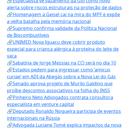
🔗Especialista vê vazamento da Gol como novo
alerta sobre riscos estruturais na proteção de dados
🔗Homenagem a Geisel cai na mira do MPF e expõe
a velha batalha pela memória nacional
🔗Supremo confirma validade da Política Nacional
de Biocombustíveis
🔗UNIMED Nova Iguaçu deve cobrir produto
especial para criança alérgica à proteína do leite de
vaca
🔗Sabatina de Jorge Messias na CCJ será no dia 10
🔗Estados pedem para ingressar como ‘amicus
curiae’ em ADI da Abegás sobre a Nova Lei do Gás
🔗Senado aprova projeto de Murilo Galdino que
proíbe descontos associativos na folha do INSS
🔗Pinheiro Neto Advogados contrata consultora
especialista em venture capital
🔗Deputado Ronaldo Nogueira participa de eventos
internacionais na Rússia
🔗Advogada Luciane Tomé explica impactos da nova