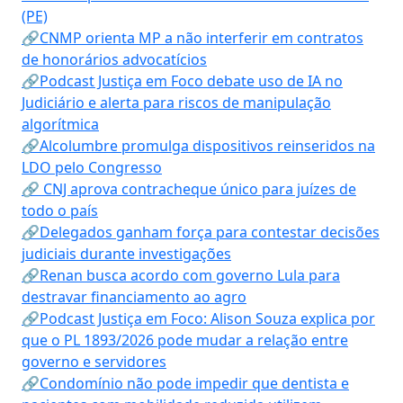
(PE)
🔗CNMP orienta MP a não interferir em contratos
de honorários advocatícios
🔗Podcast Justiça em Foco debate uso de IA no
Judiciário e alerta para riscos de manipulação
algorítmica
🔗Alcolumbre promulga dispositivos reinseridos na
LDO pelo Congresso
🔗 CNJ aprova contracheque único para juízes de
todo o país
🔗Delegados ganham força para contestar decisões
judiciais durante investigações
🔗Renan busca acordo com governo Lula para
destravar financiamento ao agro
🔗Podcast Justiça em Foco: Alison Souza explica por
que o PL 1893/2026 pode mudar a relação entre
governo e servidores
🔗Condomínio não pode impedir que dentista e