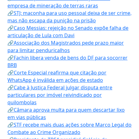
empresa de mineração de terras raras
🔗STJ: maconha para uso pessoal deixa de ser crime,
mas não escapa da punição na prisão
🔗Caso Messias: rejeição no Senado expõe falha de
articulação de Lula com Davi
🔗Associação dos Magistrados pede prazo maior
para limitar penduricalhos
🔗Fachin libera venda de bens do DF para socorrer
BRB
🔗Corte Especial reafirma que citação por
WhatsApp é inválida em ações de estado
🔗Cabe à Justiça Federal julgar disputa entre
particulares por imóvel reivindicado por
quilombolas
🔗Câmara aprova multa para quem descartar lixo
em vias públicas
🔗STF recebe mais duas ações sobre Marco Legal do
Combate ao Crime Organizado