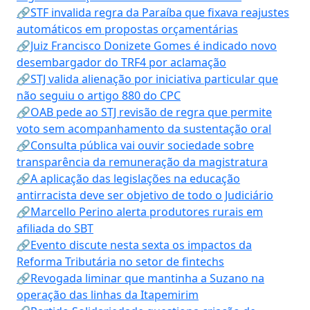
🔗STF invalida regra da Paraíba que fixava reajustes
automáticos em propostas orçamentárias
🔗Juiz Francisco Donizete Gomes é indicado novo
desembargador do TRF4 por aclamação
🔗STJ valida alienação por iniciativa particular que
não seguiu o artigo 880 do CPC
🔗OAB pede ao STJ revisão de regra que permite
voto sem acompanhamento da sustentação oral
🔗Consulta pública vai ouvir sociedade sobre
transparência da remuneração da magistratura
🔗A aplicação das legislações na educação
antirracista deve ser objetivo de todo o Judiciário
🔗Marcello Perino alerta produtores rurais em
afiliada do SBT
🔗Evento discute nesta sexta os impactos da
Reforma Tributária no setor de fintechs
🔗Revogada liminar que mantinha a Suzano na
operação das linhas da Itapemirim