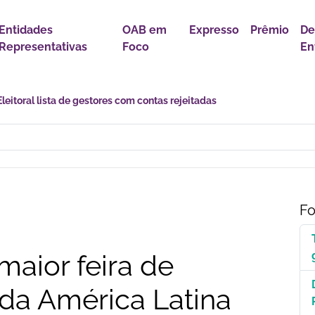
Entidades
OAB em
Expresso
Prêmio
De
Representativas
Foco
En
astro Nacional para Pacientes com Doenças Raras é Medida de Justi
Fo
maior feira de
s da América Latina