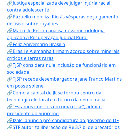
🔗Justiça especializada deve julgar injúria racial
contra adolescente
🔗Pazuello mobiliza Rio às vésperas de julgamento
decisivo sobre royalties
🔗Marcello Perino analisa nova metodologia
aplicada à Recuperação Judicial Rural
🔗Feliz Aniversário Brasília
🔗Brasil e Alemanha firmam acordo sobre minerais
críticos e terras raras
🔗TJSP considera nula inclusão de funcionário em
sociedade
🔗TJSP recebe desembargadora Jane Franco Martins
em posse solene
🔗Como a capital de JK se tornou centro da
tecnologia eleitoral e o futuro da democracia
🔗“Estamos imersos em uma crise”, admite
presidente do Supremo
🔗Izalci anuncia pré-candidatura ao governo do DF
🔗STF autoriza liberação de R$ 3,7 bi de precatórios