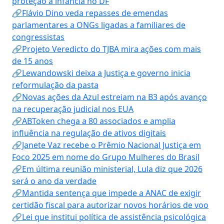
proteção à infância no DF
🔗Flávio Dino veda repasses de emendas
parlamentares a ONGs ligadas a familiares de
congressistas
🔗Projeto Veredicto do TJBA mira ações com mais
de 15 anos
🔗Lewandowski deixa a Justiça e governo inicia
reformulação da pasta
🔗Novas ações da Azul estreiam na B3 após avanço
na recuperação judicial nos EUA
🔗ABToken chega a 80 associados e amplia
influência na regulação de ativos digitais
🔗Janete Vaz recebe o Prêmio Nacional Justiça em
Foco 2025 em nome do Grupo Mulheres do Brasil
🔗Em última reunião ministerial, Lula diz que 2026
será o ano da verdade
🔗Mantida sentença que impede a ANAC de exigir
certidão fiscal para autorizar novos horários de voo
🔗Lei que institui política de assistência psicológica