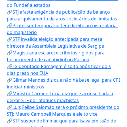
do Fundef a estados
🔗STJ afasta exigência de publicação de balanço
para arquivamento de atos societários de limitadas
🔗Professor temporário tem direito ao piso salarial
do magistério
🔗STF invalida eleição antecipada para mesa
diretora da Assembleia Legislativa de Sergipe
🔗Magistrada esclarece critérios rígidos para
fornecimento de canabidiol no Paraná
🔗Ex-deputado Ramagem é solto após ficar dois
dias preso nos EUA
🔗Gilmar Mendes diz que não há base legal para CPI
indiciar ministros
🔗Ministra Cármen Lúcia diz que é aconselhada a
deixar STF por ataques machistas
🔗Luis Felipe Salomão será o próximo presidente do
STJ; Mauro Campbell Marques é eleito vice
🔗STF suspende liminar que paralisava emissão de