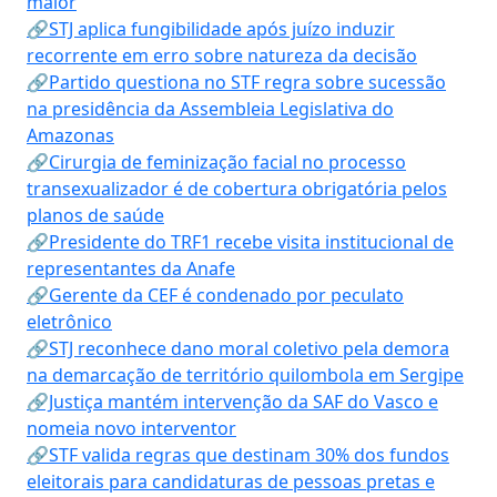
maior
🔗STJ aplica fungibilidade após juízo induzir
recorrente em erro sobre natureza da decisão
🔗Partido questiona no STF regra sobre sucessão
na presidência da Assembleia Legislativa do
Amazonas
🔗Cirurgia de feminização facial no processo
transexualizador é de cobertura obrigatória pelos
planos de saúde
🔗Presidente do TRF1 recebe visita institucional de
representantes da Anafe
🔗Gerente da CEF é condenado por peculato
eletrônico
🔗STJ reconhece dano moral coletivo pela demora
na demarcação de território quilombola em Sergipe
🔗Justiça mantém intervenção da SAF do Vasco e
nomeia novo interventor
🔗STF valida regras que destinam 30% dos fundos
eleitorais para candidaturas de pessoas pretas e