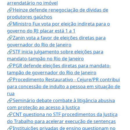
arrendatário no imóvel
🔗Heinze defende renegociação de dívidas de
produtores gaúchos
🔗Ministro Fux vota por eleição indireta para o
governo do RJ; placar está 1 a 1
🔗Zanin vota a favor de eleições diretas para
governador do Rio de Janeiro
🔗STF inicia julgamento sobre eleições para
mandato-tampão no Rio de Janeiro
🔗PGR defende eleições diretas para mandato-
tampão de governador do Rio de Janeiro
🔗Procedimento Restaurativo - Cejure/PR contribui
para concessão de indulto a pessoa em situação de
rua
🔗Seminário debate combate à litigância abusiva
com proteção ao acesso à Justiça
🔗CNT questiona no STF procedimentos da Justiça
do Trabalho para acelerar execução de sentenças
🔗Instituições privadas de ensino questionam no