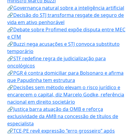
ministro Marco Buzzi
🔗Governança natural sobre a inteligência artificial
🔗Decisão do STJ transforma resgate de seguro de
vida em ativo penhorável
🔗Debate sobre Profimed expõe disputa entre MEC
e CFM
🔗Buzzi nega acusações e STJ convoca substituto
temporário
🔗STF redefine regra de judicialização para
oncológicos
🔗PGR é contra domiciliar para Bolsonaro e afirma
que Papudinha tem estrutura
🔗Decisões sem método elevam o risco jurídico e
encarecem o capital, diz Marcelo Godke, referência
nacional em direito societário
🔗Justiça barra atuação da OMB e reforça
exclusividade da AMB na concessão de títulos de
especialista
🔗TCE-PE revê expressão “erro grosseiro” após