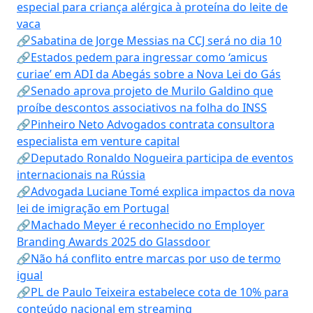
especial para criança alérgica à proteína do leite de
vaca
🔗Sabatina de Jorge Messias na CCJ será no dia 10
🔗Estados pedem para ingressar como ‘amicus
curiae’ em ADI da Abegás sobre a Nova Lei do Gás
🔗Senado aprova projeto de Murilo Galdino que
proíbe descontos associativos na folha do INSS
🔗Pinheiro Neto Advogados contrata consultora
especialista em venture capital
🔗Deputado Ronaldo Nogueira participa de eventos
internacionais na Rússia
🔗Advogada Luciane Tomé explica impactos da nova
lei de imigração em Portugal
🔗Machado Meyer é reconhecido no Employer
Branding Awards 2025 do Glassdoor
🔗Não há conflito entre marcas por uso de termo
igual
🔗PL de Paulo Teixeira estabelece cota de 10% para
conteúdo nacional em streaming