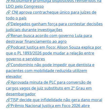
🔗Alcolumbre promulga dispositivos reinseridos na
LDO pelo Congresso
🔗 CNJ aprova contracheque único para juízes de
todo o país
🔗Delegados ganham força para contestar decisões
judiciais durante investigações
🔗Renan busca acordo com governo Lula para
destravar financiamento ao agro
🔗Podcast Justiça em Foco: Alison Souza explica por
que o PL 1893/2026 pode mudar a relação entre
governo e servidores
🔗Condomínio não pode impedir que dentista e
pacientes com mobilidade reduzida utilizem
elevador
🔗Aprovada minuta de PLC para conversão de
cargos vagos de juiz substituto em 2º Grau em
desembargador
🔗TJSP decide que infidelidade não gera dano moral
🔗Prêmio Nacional Justiça em Foco 2026 abre