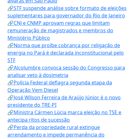
alvarás em São Paulo
🔗STF suspende análise sobre formato de eleições
suplementares para governador do Rio de Janeiro
🔗CNJ e CNMP aprovam regras que limitam
remuneração de magistrados e membros do
Ministério Público
🔗Norma que proíbe cobrança por religação de
energia no Pará é declarada inconstitucional pelo
STF
🔗Alcolumbre convoca sessão do Congresso para
analisar veto à dosimetria
🔗Polícia Federal deflagra segunda etapa da
Operação Vem Diesel
🔗José Wilson Ferreira de Araújo Júnior é o novo
presidente do TRE-PI
🔗Ministra Cármen Lúcia marca eleição no TSE e
antecipa ritos de sucessão
🔗Perda da propriedade rural extingue
arrendamento e impede permanência do