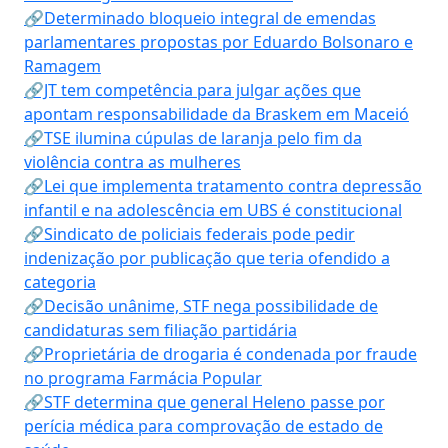
🔗Determinado bloqueio integral de emendas
parlamentares propostas por Eduardo Bolsonaro e
Ramagem
🔗JT tem competência para julgar ações que
apontam responsabilidade da Braskem em Maceió
🔗TSE ilumina cúpulas de laranja pelo fim da
violência contra as mulheres
🔗Lei que implementa tratamento contra depressão
infantil e na adolescência em UBS é constitucional
🔗Sindicato de policiais federais pode pedir
indenização por publicação que teria ofendido a
categoria
🔗Decisão unânime, STF nega possibilidade de
candidaturas sem filiação partidária
🔗Proprietária de drogaria é condenada por fraude
no programa Farmácia Popular
🔗STF determina que general Heleno passe por
perícia médica para comprovação de estado de