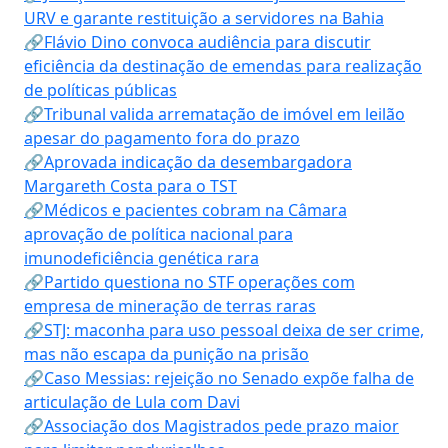
URV e garante restituição a servidores na Bahia
🔗Flávio Dino convoca audiência para discutir
eficiência da destinação de emendas para realização
de políticas públicas
🔗Tribunal valida arrematação de imóvel em leilão
apesar do pagamento fora do prazo
🔗Aprovada indicação da desembargadora
Margareth Costa para o TST
🔗Médicos e pacientes cobram na Câmara
aprovação de política nacional para
imunodeficiência genética rara
🔗Partido questiona no STF operações com
empresa de mineração de terras raras
🔗STJ: maconha para uso pessoal deixa de ser crime,
mas não escapa da punição na prisão
🔗Caso Messias: rejeição no Senado expõe falha de
articulação de Lula com Davi
🔗Associação dos Magistrados pede prazo maior