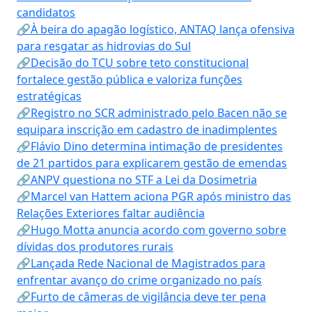
candidatos
🔗À beira do apagão logístico, ANTAQ lança ofensiva
para resgatar as hidrovias do Sul
🔗Decisão do TCU sobre teto constitucional
fortalece gestão pública e valoriza funções
estratégicas
🔗Registro no SCR administrado pelo Bacen não se
equipara inscrição em cadastro de inadimplentes
🔗Flávio Dino determina intimação de presidentes
de 21 partidos para explicarem gestão de emendas
🔗ANPV questiona no STF a Lei da Dosimetria
🔗Marcel van Hattem aciona PGR após ministro das
Relações Exteriores faltar audiência
🔗Hugo Motta anuncia acordo com governo sobre
dívidas dos produtores rurais
🔗Lançada Rede Nacional de Magistrados para
enfrentar avanço do crime organizado no país
🔗Furto de câmeras de vigilância deve ter pena