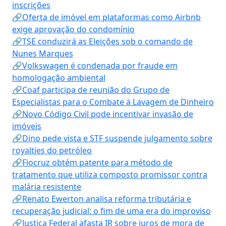
inscrições
🔗Oferta de imóvel em plataformas como Airbnb
exige aprovação do condomínio
🔗TSE conduzirá as Eleições sob o comando de
Nunes Marques
🔗Volkswagen é condenada por fraude em
homologação ambiental
🔗Coaf participa de reunião do Grupo de
Especialistas para o Combate à Lavagem de Dinheiro
🔗Novo Código Civil pode incentivar invasão de
imóveis
🔗Dino pede vista e STF suspende julgamento sobre
royalties do petróleo
🔗Fiocruz obtém patente para método de
tratamento que utiliza composto promissor contra
malária resistente
🔗Renato Ewerton analisa reforma tributária e
recuperação judicial: o fim de uma era do improviso
🔗Justiça Federal afasta IR sobre juros de mora de