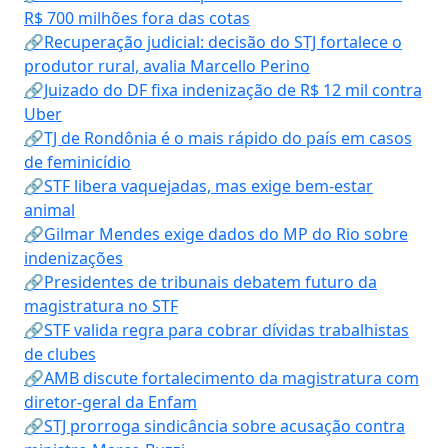
R$ 700 milhões fora das cotas
🔗Recuperação judicial: decisão do STJ fortalece o
produtor rural, avalia Marcello Perino
🔗Juizado do DF fixa indenização de R$ 12 mil contra
Uber
🔗TJ de Rondônia é o mais rápido do país em casos
de feminicídio
🔗STF libera vaquejadas, mas exige bem-estar
animal
🔗Gilmar Mendes exige dados do MP do Rio sobre
indenizações
🔗Presidentes de tribunais debatem futuro da
magistratura no STF
🔗STF valida regra para cobrar dívidas trabalhistas
de clubes
🔗AMB discute fortalecimento da magistratura com
diretor-geral da Enfam
🔗STJ prorroga sindicância sobre acusação contra