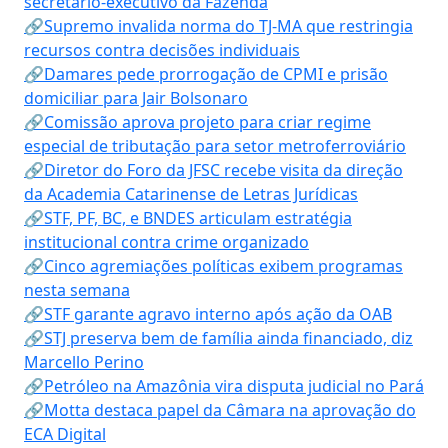
secretário-executivo da Fazenda
🔗Supremo invalida norma do TJ-MA que restringia
recursos contra decisões individuais
🔗Damares pede prorrogação de CPMI e prisão
domiciliar para Jair Bolsonaro
🔗Comissão aprova projeto para criar regime
especial de tributação para setor metroferroviário
🔗Diretor do Foro da JFSC recebe visita da direção
da Academia Catarinense de Letras Jurídicas
🔗STF, PF, BC, e BNDES articulam estratégia
institucional contra crime organizado
🔗Cinco agremiações políticas exibem programas
nesta semana
🔗STF garante agravo interno após ação da OAB
🔗STJ preserva bem de família ainda financiado, diz
Marcello Perino
🔗Petróleo na Amazônia vira disputa judicial no Pará
🔗Motta destaca papel da Câmara na aprovação do
ECA Digital