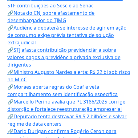
STF contribuições ao Sesc e ao Senac
🔗Nota do CNJ sobre afastamento de
desembargador do TJMG
🔗Audiência debaterá se interesse de agir em ação
de consumo exige prévia tentativa de solução
extrajudicial
🔗STJ afasta contribuição previdenciária sobre
valores pagos a previdência privada exclusiva de
dirigentes
🔗Ministro Augusto Nardes alerta: R$ 22 bi sob risco
no MinC
🔗Moraes aperta regras do Coaf e veta
compartilhamento sem identificação específica
🔗Marcello Perino avalia que PL 3186/2025 corrige
distorção e fortalece reestruturação empresarial
🔗Deputado tenta destravar R$ 5,2 bilhões e salvar
regime de data centers
🔗Dario Durigan confirma Rogério Ceron para