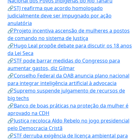
Nacional dos Povos Indígenas do Rio Tanaru
🔗STJ reafirma que acordo homologado
judicialmente deve ser impugnado por ação
anulatória
🔗Projeto incentiva ascensão de mulheres a postos
de comando no sistema de Justiça
🔗Hugo Leal propõe debate para discutir os 18 anos
da Lei Seca
🔗STF pode barrar medidas do Congresso para
aumentar gastos, diz Gilmar
🔗Conselho Federal da OAB anuncia plano nacional
para integrar inteligência artificial à advocacia
🔗Supremo suspende julgamento de recursos de
big techs
🔗Banco de boas práticas na proteção da mulher é
aprovado na CDH
🔗Justiça recoloca Aldo Rebelo no jogo presidencial
pelo Democracia Cristã
🔗STF derruba exigência de licença ambiental para