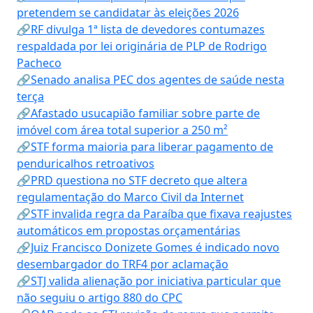
pretendem se candidatar às eleições 2026
🔗RF divulga 1ª lista de devedores contumazes
respaldada por lei originária de PLP de Rodrigo
Pacheco
🔗Senado analisa PEC dos agentes de saúde nesta
terça
🔗Afastado usucapião familiar sobre parte de
imóvel com área total superior a 250 m²
🔗STF forma maioria para liberar pagamento de
penduricalhos retroativos
🔗PRD questiona no STF decreto que altera
regulamentação do Marco Civil da Internet
🔗STF invalida regra da Paraíba que fixava reajustes
automáticos em propostas orçamentárias
🔗Juiz Francisco Donizete Gomes é indicado novo
desembargador do TRF4 por aclamação
🔗STJ valida alienação por iniciativa particular que
não seguiu o artigo 880 do CPC