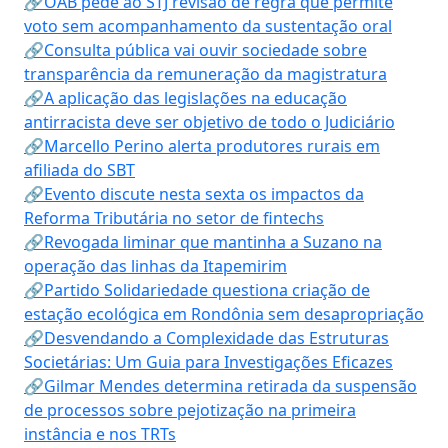
🔗OAB pede ao STJ revisão de regra que permite
voto sem acompanhamento da sustentação oral
🔗Consulta pública vai ouvir sociedade sobre
transparência da remuneração da magistratura
🔗A aplicação das legislações na educação
antirracista deve ser objetivo de todo o Judiciário
🔗Marcello Perino alerta produtores rurais em
afiliada do SBT
🔗Evento discute nesta sexta os impactos da
Reforma Tributária no setor de fintechs
🔗Revogada liminar que mantinha a Suzano na
operação das linhas da Itapemirim
🔗Partido Solidariedade questiona criação de
estação ecológica em Rondônia sem desapropriação
🔗Desvendando a Complexidade das Estruturas
Societárias: Um Guia para Investigações Eficazes
🔗Gilmar Mendes determina retirada da suspensão
de processos sobre pejotização na primeira
instância e nos TRTs