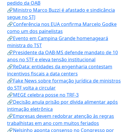
pedido da OAB
🔗Ministro Marco Buzzi é afastado e sindicância
segue no STJ
🔗Conferência nos EUA confirma Marcelo Godke
como um dos painelistas
🔗Evento em Campina Grande homenageará
ministra do TST
🔗Presidente da OAB-MS defende mandato de 10
anos no STF e eleva tensão institucional
🔗ReData: entidades da engenharia contestam
incentivos fiscais a data centers
🔗Fake News sobre formação jurídica de ministros
do STF volta a circular
🔗MEGE celebra posse no TRF-3
🔗Decisão anula prisão por dívida alimentar após
intimação eletrônica
🔗Empresas devem redobrar atenção às regras
trabalhistas em ano com muitos feriados
🔗Nelsinho aponta consenso no Congresso por