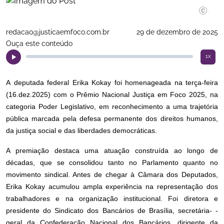
José Bo
redacao@justicaemfoco.com.br
29 de dezembro de 2025
Ouça este conteúdo
1x
A deputada federal Erika Kokay foi homenageada na terça-feira
(16.dez.2025) com o Prêmio Nacional Justiça em Foco 2025, na
categoria Poder Legislativo, em reconhecimento a uma trajetória
pública marcada pela defesa permanente dos direitos humanos,
da justiça social e das liberdades democráticas.
A premiação destaca uma atuação construída ao longo de
décadas, que se consolidou tanto no Parlamento quanto no
movimento sindical. Antes de chegar à Câmara dos Deputados,
Erika Kokay acumulou ampla experiência na representação dos
trabalhadores e na organização institucional. Foi diretora e
presidente do Sindicato dos Bancários de Brasília, secretária- -
geral da Confederação Nacional dos Bancários, dirigente da