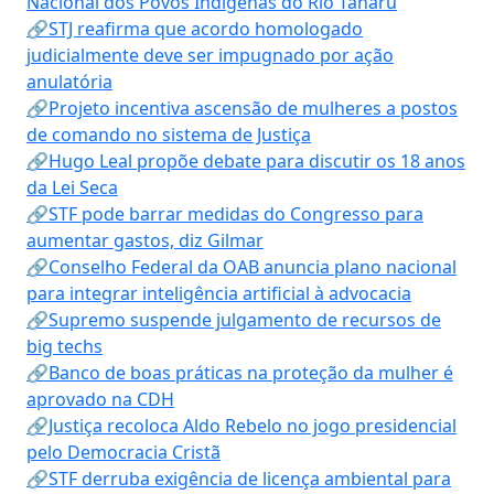
Nacional dos Povos Indígenas do Rio Tanaru
🔗STJ reafirma que acordo homologado
judicialmente deve ser impugnado por ação
anulatória
🔗Projeto incentiva ascensão de mulheres a postos
de comando no sistema de Justiça
🔗Hugo Leal propõe debate para discutir os 18 anos
da Lei Seca
🔗STF pode barrar medidas do Congresso para
aumentar gastos, diz Gilmar
🔗Conselho Federal da OAB anuncia plano nacional
para integrar inteligência artificial à advocacia
🔗Supremo suspende julgamento de recursos de
big techs
🔗Banco de boas práticas na proteção da mulher é
aprovado na CDH
🔗Justiça recoloca Aldo Rebelo no jogo presidencial
pelo Democracia Cristã
🔗STF derruba exigência de licença ambiental para