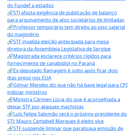
do Fundef a estados
🔗STJ afasta exigência de publicação de balanço
para arquivamento de atos societários de limitadas
🔗Professor temporário tem direito ao piso salarial
do magistério
🔗STF invalida eleição antecipada para mesa
diretora da Assembleia Legislativa de Sergipe
🔗Magistrada esclarece critérios rígidos para
fornecimento de canabidiol no Paraná
🔗Ex-deputado Ramagem é solto após ficar dois
dias preso nos EUA
🔗Gilmar Mendes diz que não há base legal para CPI
indiciar ministros
🔗Ministra Cármen Lúcia diz que é aconselhada a
deixar STF por ataques machistas
🔗Luis Felipe Salomão será o próximo presidente do
STJ; Mauro Campbell Marques é eleito vice
🔗STF suspende liminar que paralisava emissão de