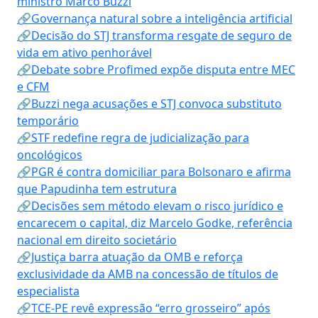
ministro Marco Buzzi
🔗Governança natural sobre a inteligência artificial
🔗Decisão do STJ transforma resgate de seguro de
vida em ativo penhorável
🔗Debate sobre Profimed expõe disputa entre MEC
e CFM
🔗Buzzi nega acusações e STJ convoca substituto
temporário
🔗STF redefine regra de judicialização para
oncológicos
🔗PGR é contra domiciliar para Bolsonaro e afirma
que Papudinha tem estrutura
🔗Decisões sem método elevam o risco jurídico e
encarecem o capital, diz Marcelo Godke, referência
nacional em direito societário
🔗Justiça barra atuação da OMB e reforça
exclusividade da AMB na concessão de títulos de
especialista
🔗TCE-PE revê expressão “erro grosseiro” após