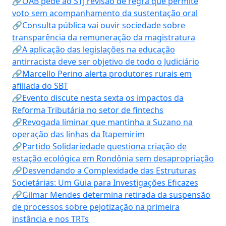
🔗OAB pede ao STJ revisão de regra que permite
voto sem acompanhamento da sustentação oral
🔗Consulta pública vai ouvir sociedade sobre
transparência da remuneração da magistratura
🔗A aplicação das legislações na educação
antirracista deve ser objetivo de todo o Judiciário
🔗Marcello Perino alerta produtores rurais em
afiliada do SBT
🔗Evento discute nesta sexta os impactos da
Reforma Tributária no setor de fintechs
🔗Revogada liminar que mantinha a Suzano na
operação das linhas da Itapemirim
🔗Partido Solidariedade questiona criação de
estação ecológica em Rondônia sem desapropriação
🔗Desvendando a Complexidade das Estruturas
Societárias: Um Guia para Investigações Eficazes
🔗Gilmar Mendes determina retirada da suspensão
de processos sobre pejotização na primeira
instância e nos TRTs