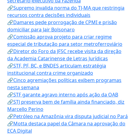
secretário-executivo da Fazenda
🔗Supremo invalida norma do TJ-MA que restringia
recursos contra decisões individuais
🔗Damares pede prorrogação de CPMI e prisão
domiciliar para Jair Bolsonaro
🔗Comissão aprova projeto para criar regime
especial de tributação para setor metroferroviário
🔗Diretor do Foro da JFSC recebe visita da direção
da Academia Catarinense de Letras Jurídicas
🔗STF, PF, BC, e BNDES articulam estratégia
institucional contra crime organizado
🔗Cinco agremiações políticas exibem programas
nesta semana
🔗STF garante agravo interno após ação da OAB
🔗STJ preserva bem de família ainda financiado, diz
Marcello Perino
🔗Petróleo na Amazônia vira disputa judicial no Pará
🔗Motta destaca papel da Câmara na aprovação do
ECA Digital