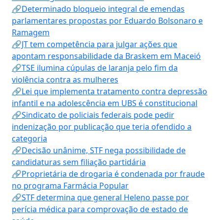
🔗Determinado bloqueio integral de emendas
parlamentares propostas por Eduardo Bolsonaro e
Ramagem
🔗JT tem competência para julgar ações que
apontam responsabilidade da Braskem em Maceió
🔗TSE ilumina cúpulas de laranja pelo fim da
violência contra as mulheres
🔗Lei que implementa tratamento contra depressão
infantil e na adolescência em UBS é constitucional
🔗Sindicato de policiais federais pode pedir
indenização por publicação que teria ofendido a
categoria
🔗Decisão unânime, STF nega possibilidade de
candidaturas sem filiação partidária
🔗Proprietária de drogaria é condenada por fraude
no programa Farmácia Popular
🔗STF determina que general Heleno passe por
perícia médica para comprovação de estado de