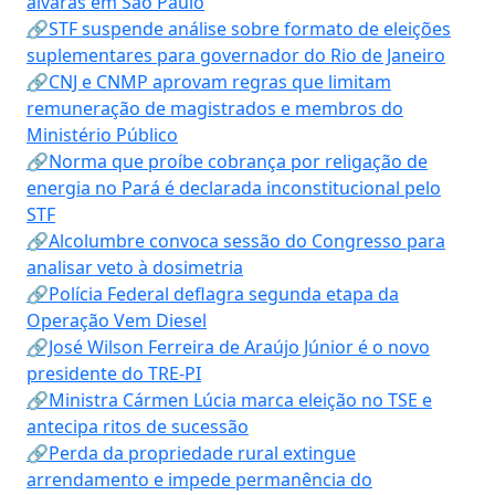
alvarás em São Paulo
🔗STF suspende análise sobre formato de eleições
suplementares para governador do Rio de Janeiro
🔗CNJ e CNMP aprovam regras que limitam
remuneração de magistrados e membros do
Ministério Público
🔗Norma que proíbe cobrança por religação de
energia no Pará é declarada inconstitucional pelo
STF
🔗Alcolumbre convoca sessão do Congresso para
analisar veto à dosimetria
🔗Polícia Federal deflagra segunda etapa da
Operação Vem Diesel
🔗José Wilson Ferreira de Araújo Júnior é o novo
presidente do TRE-PI
🔗Ministra Cármen Lúcia marca eleição no TSE e
antecipa ritos de sucessão
🔗Perda da propriedade rural extingue
arrendamento e impede permanência do