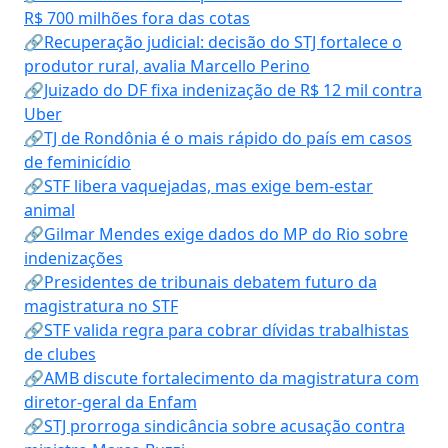
R$ 700 milhões fora das cotas
🔗Recuperação judicial: decisão do STJ fortalece o
produtor rural, avalia Marcello Perino
🔗Juizado do DF fixa indenização de R$ 12 mil contra
Uber
🔗TJ de Rondônia é o mais rápido do país em casos
de feminicídio
🔗STF libera vaquejadas, mas exige bem-estar
animal
🔗Gilmar Mendes exige dados do MP do Rio sobre
indenizações
🔗Presidentes de tribunais debatem futuro da
magistratura no STF
🔗STF valida regra para cobrar dívidas trabalhistas
de clubes
🔗AMB discute fortalecimento da magistratura com
diretor-geral da Enfam
🔗STJ prorroga sindicância sobre acusação contra