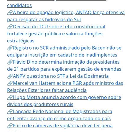
candidatos
🔗À beira do apagão logístico, ANTAQ lança ofensiva
para resgatar as hidrovias do Sul
🔗Decisão do TCU sobre teto constitucional
fortalece gestão pública e valoriza funções
estratégicas
🔗Registro no SCR administrado pelo Bacen não se
equipara inscrição em cadastro de inadimplentes
🔗Flávio Dino determina intimação de presidentes
de 21 partidos para explicarem gestão de emendas
🔗ANPV questiona no STF a Lei da Dosimetria
🔗Marcel van Hattem aciona PGR após ministro das
Relações Exteriores faltar audiência
🔗Hugo Motta anuncia acordo com governo sobre
dívidas dos produtores rurais
🔗Lançada Rede Nacional de Magistrados para
enfrentar avanço do crime organizado no país
🔗Furto de câmeras de vigilância deve ter pena