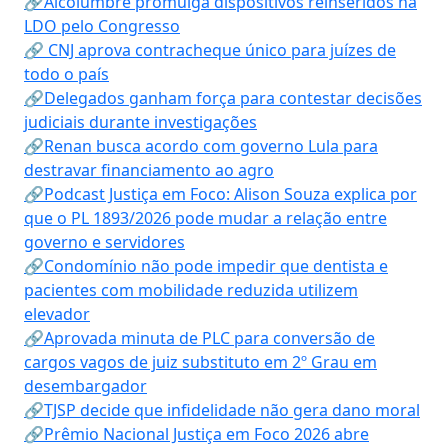
🔗Alcolumbre promulga dispositivos reinseridos na
LDO pelo Congresso
🔗 CNJ aprova contracheque único para juízes de
todo o país
🔗Delegados ganham força para contestar decisões
judiciais durante investigações
🔗Renan busca acordo com governo Lula para
destravar financiamento ao agro
🔗Podcast Justiça em Foco: Alison Souza explica por
que o PL 1893/2026 pode mudar a relação entre
governo e servidores
🔗Condomínio não pode impedir que dentista e
pacientes com mobilidade reduzida utilizem
elevador
🔗Aprovada minuta de PLC para conversão de
cargos vagos de juiz substituto em 2º Grau em
desembargador
🔗TJSP decide que infidelidade não gera dano moral
🔗Prêmio Nacional Justiça em Foco 2026 abre