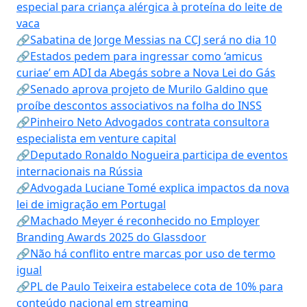
especial para criança alérgica à proteína do leite de
vaca
🔗Sabatina de Jorge Messias na CCJ será no dia 10
🔗Estados pedem para ingressar como ‘amicus
curiae’ em ADI da Abegás sobre a Nova Lei do Gás
🔗Senado aprova projeto de Murilo Galdino que
proíbe descontos associativos na folha do INSS
🔗Pinheiro Neto Advogados contrata consultora
especialista em venture capital
🔗Deputado Ronaldo Nogueira participa de eventos
internacionais na Rússia
🔗Advogada Luciane Tomé explica impactos da nova
lei de imigração em Portugal
🔗Machado Meyer é reconhecido no Employer
Branding Awards 2025 do Glassdoor
🔗Não há conflito entre marcas por uso de termo
igual
🔗PL de Paulo Teixeira estabelece cota de 10% para
conteúdo nacional em streaming