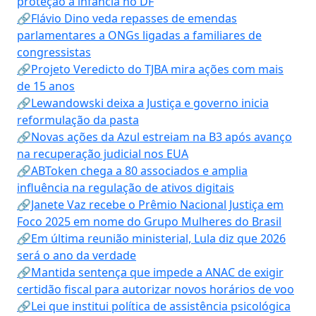
proteção à infância no DF
🔗Flávio Dino veda repasses de emendas
parlamentares a ONGs ligadas a familiares de
congressistas
🔗Projeto Veredicto do TJBA mira ações com mais
de 15 anos
🔗Lewandowski deixa a Justiça e governo inicia
reformulação da pasta
🔗Novas ações da Azul estreiam na B3 após avanço
na recuperação judicial nos EUA
🔗ABToken chega a 80 associados e amplia
influência na regulação de ativos digitais
🔗Janete Vaz recebe o Prêmio Nacional Justiça em
Foco 2025 em nome do Grupo Mulheres do Brasil
🔗Em última reunião ministerial, Lula diz que 2026
será o ano da verdade
🔗Mantida sentença que impede a ANAC de exigir
certidão fiscal para autorizar novos horários de voo
🔗Lei que institui política de assistência psicológica