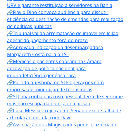
URV e garante restituição a servidores na Bahia
🔗Flávio Dino convoca audiência para discutir
eficiência da destinação de emendas para realização
de políticas públicas
🔗Tribunal valida arrematação de imóvel em leilão
apesar do pagamento fora do prazo
🔗Aprovada indicação da desembargadora
Margareth Costa para o TST
🔗Médicos e pacientes cobram na Câmara
aprovação de política nacional para
imunodeficiência genética rara
🔗Partido questiona no STF operações com
empresa de mineração de terras raras
🔗STJ: maconha para uso pessoal deixa de ser crime,
mas não escapa da punição na prisão
🔗Caso Messias: rejeição no Senado expõe falha de
articulação de Lula com Davi
🔗Associação dos Magistrados pede prazo maior