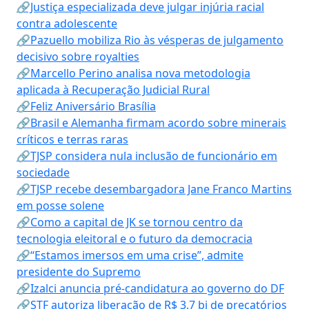
🔗Justiça especializada deve julgar injúria racial
contra adolescente
🔗Pazuello mobiliza Rio às vésperas de julgamento
decisivo sobre royalties
🔗Marcello Perino analisa nova metodologia
aplicada à Recuperação Judicial Rural
🔗Feliz Aniversário Brasília
🔗Brasil e Alemanha firmam acordo sobre minerais
críticos e terras raras
🔗TJSP considera nula inclusão de funcionário em
sociedade
🔗TJSP recebe desembargadora Jane Franco Martins
em posse solene
🔗Como a capital de JK se tornou centro da
tecnologia eleitoral e o futuro da democracia
🔗“Estamos imersos em uma crise”, admite
presidente do Supremo
🔗Izalci anuncia pré-candidatura ao governo do DF
🔗STF autoriza liberação de R$ 3,7 bi de precatórios