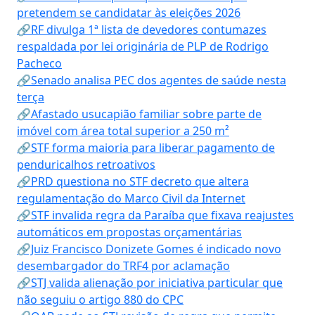
pretendem se candidatar às eleições 2026
🔗RF divulga 1ª lista de devedores contumazes
respaldada por lei originária de PLP de Rodrigo
Pacheco
🔗Senado analisa PEC dos agentes de saúde nesta
terça
🔗Afastado usucapião familiar sobre parte de
imóvel com área total superior a 250 m²
🔗STF forma maioria para liberar pagamento de
penduricalhos retroativos
🔗PRD questiona no STF decreto que altera
regulamentação do Marco Civil da Internet
🔗STF invalida regra da Paraíba que fixava reajustes
automáticos em propostas orçamentárias
🔗Juiz Francisco Donizete Gomes é indicado novo
desembargador do TRF4 por aclamação
🔗STJ valida alienação por iniciativa particular que
não seguiu o artigo 880 do CPC