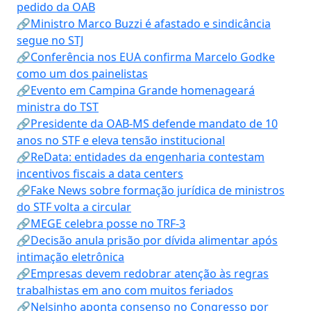
pedido da OAB
🔗Ministro Marco Buzzi é afastado e sindicância
segue no STJ
🔗Conferência nos EUA confirma Marcelo Godke
como um dos painelistas
🔗Evento em Campina Grande homenageará
ministra do TST
🔗Presidente da OAB-MS defende mandato de 10
anos no STF e eleva tensão institucional
🔗ReData: entidades da engenharia contestam
incentivos fiscais a data centers
🔗Fake News sobre formação jurídica de ministros
do STF volta a circular
🔗MEGE celebra posse no TRF-3
🔗Decisão anula prisão por dívida alimentar após
intimação eletrônica
🔗Empresas devem redobrar atenção às regras
trabalhistas em ano com muitos feriados
🔗Nelsinho aponta consenso no Congresso por