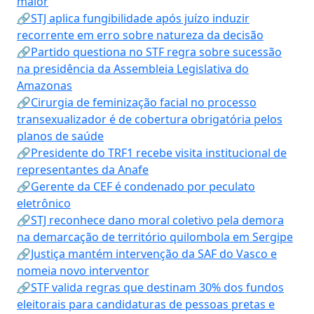
maior
🔗STJ aplica fungibilidade após juízo induzir
recorrente em erro sobre natureza da decisão
🔗Partido questiona no STF regra sobre sucessão
na presidência da Assembleia Legislativa do
Amazonas
🔗Cirurgia de feminização facial no processo
transexualizador é de cobertura obrigatória pelos
planos de saúde
🔗Presidente do TRF1 recebe visita institucional de
representantes da Anafe
🔗Gerente da CEF é condenado por peculato
eletrônico
🔗STJ reconhece dano moral coletivo pela demora
na demarcação de território quilombola em Sergipe
🔗Justiça mantém intervenção da SAF do Vasco e
nomeia novo interventor
🔗STF valida regras que destinam 30% dos fundos
eleitorais para candidaturas de pessoas pretas e