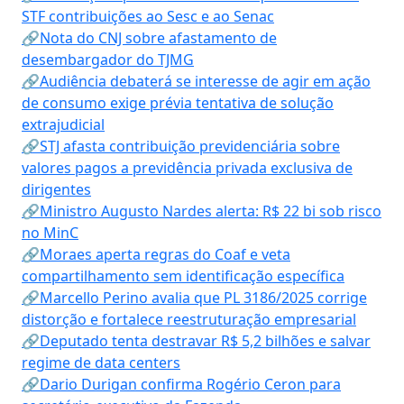
STF contribuições ao Sesc e ao Senac
🔗Nota do CNJ sobre afastamento de
desembargador do TJMG
🔗Audiência debaterá se interesse de agir em ação
de consumo exige prévia tentativa de solução
extrajudicial
🔗STJ afasta contribuição previdenciária sobre
valores pagos a previdência privada exclusiva de
dirigentes
🔗Ministro Augusto Nardes alerta: R$ 22 bi sob risco
no MinC
🔗Moraes aperta regras do Coaf e veta
compartilhamento sem identificação específica
🔗Marcello Perino avalia que PL 3186/2025 corrige
distorção e fortalece reestruturação empresarial
🔗Deputado tenta destravar R$ 5,2 bilhões e salvar
regime de data centers
🔗Dario Durigan confirma Rogério Ceron para