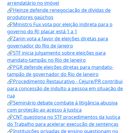
arrendatário no imóvel
🔗Heinze defende renegociação de dívidas de
produtores gaúchos
🔗Ministro Fux vota por eleição indireta para o
governo do RJ; placar está 1 a 1
🔗Zanin vota a favor de eleições diretas para
governador do Rio de Janeiro
🔗STF inicia julgamento sobre eleições para
mandato-tampão no Rio de Janeiro
🔗PGR defende eleições diretas para mandato-
tampão de governador do Rio de Janeiro
🔗Procedimento Restaurativo - Cejure/PR contribui
para concessão de indulto a pessoa em situação de
rua
🔗Seminário debate combate à litigância abusiva
com proteção ao acesso à Justiça
🔗CNT questiona no STF procedimentos da Justiça
do Trabalho para acelerar execução de sentenças
🔗Instituições privadas de ensino questionam no