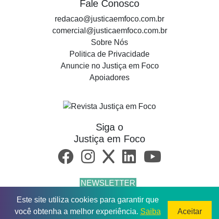
Fale Conosco
redacao@justicaemfoco.com.br
comercial@justicaemfoco.com.br
Sobre Nós
Politica de Privacidade
Anuncie no Justiça em Foco
Apoiadores
Siga o
Justiça em Foco
NEWSLETTER
Este site utiliza cookies para garantir que
© 2026 Todos os direitos reservados.
você obtenha a melhor experiência.
Saiba
Aceitar