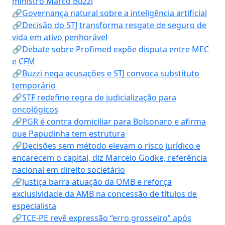
ministro Marco Buzzi
🔗Governança natural sobre a inteligência artificial
🔗Decisão do STJ transforma resgate de seguro de
vida em ativo penhorável
🔗Debate sobre Profimed expõe disputa entre MEC
e CFM
🔗Buzzi nega acusações e STJ convoca substituto
temporário
🔗STF redefine regra de judicialização para
oncológicos
🔗PGR é contra domiciliar para Bolsonaro e afirma
que Papudinha tem estrutura
🔗Decisões sem método elevam o risco jurídico e
encarecem o capital, diz Marcelo Godke, referência
nacional em direito societário
🔗Justiça barra atuação da OMB e reforça
exclusividade da AMB na concessão de títulos de
especialista
🔗TCE-PE revê expressão “erro grosseiro” após