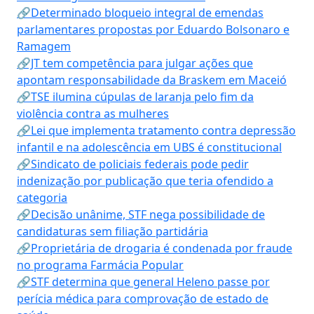
🔗Determinado bloqueio integral de emendas
parlamentares propostas por Eduardo Bolsonaro e
Ramagem
🔗JT tem competência para julgar ações que
apontam responsabilidade da Braskem em Maceió
🔗TSE ilumina cúpulas de laranja pelo fim da
violência contra as mulheres
🔗Lei que implementa tratamento contra depressão
infantil e na adolescência em UBS é constitucional
🔗Sindicato de policiais federais pode pedir
indenização por publicação que teria ofendido a
categoria
🔗Decisão unânime, STF nega possibilidade de
candidaturas sem filiação partidária
🔗Proprietária de drogaria é condenada por fraude
no programa Farmácia Popular
🔗STF determina que general Heleno passe por
perícia médica para comprovação de estado de