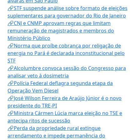
alvarás em São Paulo
🔗STF suspende análise sobre formato de eleições
suplementares para governador do Rio de Janeiro
🔗CNJ e CNMP aprovam regras que limitam
remuneração de magistrados e membros do
Ministério Público
🔗Norma que proíbe cobrança por religação de
energia no Pará é declarada inconstitucional pelo
STF
🔗Alcolumbre convoca sessão do Congresso para
analisar veto à dosimetria
🔗Polícia Federal deflagra segunda etapa da
Operação Vem Diesel
🔗José Wilson Ferreira de Araújo Júnior é o novo
presidente do TRE-PI
🔗Ministra Cármen Lúcia marca eleição no TSE e
antecipa ritos de sucessão
🔗Perda da propriedade rural extingue
arrendamento e impede permanência do