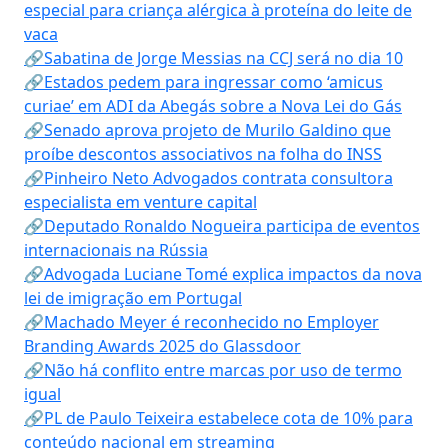
especial para criança alérgica à proteína do leite de
vaca
🔗Sabatina de Jorge Messias na CCJ será no dia 10
🔗Estados pedem para ingressar como ‘amicus
curiae’ em ADI da Abegás sobre a Nova Lei do Gás
🔗Senado aprova projeto de Murilo Galdino que
proíbe descontos associativos na folha do INSS
🔗Pinheiro Neto Advogados contrata consultora
especialista em venture capital
🔗Deputado Ronaldo Nogueira participa de eventos
internacionais na Rússia
🔗Advogada Luciane Tomé explica impactos da nova
lei de imigração em Portugal
🔗Machado Meyer é reconhecido no Employer
Branding Awards 2025 do Glassdoor
🔗Não há conflito entre marcas por uso de termo
igual
🔗PL de Paulo Teixeira estabelece cota de 10% para
conteúdo nacional em streaming