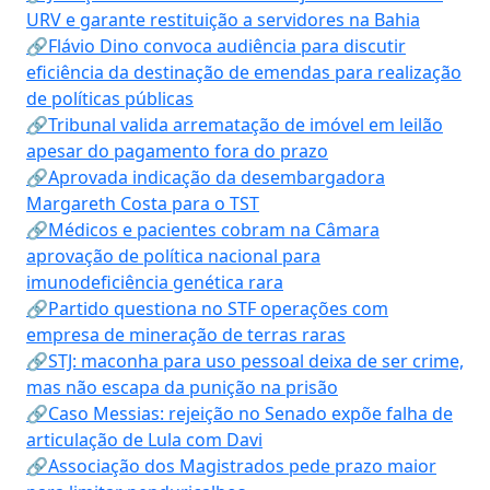
URV e garante restituição a servidores na Bahia
🔗Flávio Dino convoca audiência para discutir
eficiência da destinação de emendas para realização
de políticas públicas
🔗Tribunal valida arrematação de imóvel em leilão
apesar do pagamento fora do prazo
🔗Aprovada indicação da desembargadora
Margareth Costa para o TST
🔗Médicos e pacientes cobram na Câmara
aprovação de política nacional para
imunodeficiência genética rara
🔗Partido questiona no STF operações com
empresa de mineração de terras raras
🔗STJ: maconha para uso pessoal deixa de ser crime,
mas não escapa da punição na prisão
🔗Caso Messias: rejeição no Senado expõe falha de
articulação de Lula com Davi
🔗Associação dos Magistrados pede prazo maior