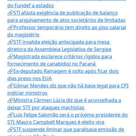
do Fundef a estados
🔗STJ afasta exigência de publicação de balanço
para arquivamento de atos societários de limitadas
🔗Professor temporário tem direito ao piso salarial
do magistério
🔗STF invalida eleição antecipada para mesa
diretora da Assembleia Legislativa de Sergipe
🔗Magistrada esclarece critérios rígidos para
fornecimento de canabidiol no Paraná
🔗Ex-deputado Ramagem é solto após ficar dois
dias preso nos EUA
🔗Gilmar Mendes diz que não há base legal para CPI
indiciar ministros
🔗Ministra Cármen Lúcia diz que é aconselhada a
deixar STF por ataques machistas
🔗Luis Felipe Salomão será o próximo presidente do
STJ; Mauro Campbell Marques é eleito vice
🔗STF suspende liminar que paralisava emissão de