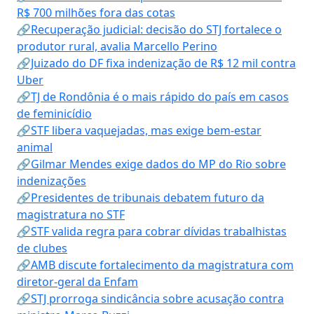
R$ 700 milhões fora das cotas
🔗Recuperação judicial: decisão do STJ fortalece o
produtor rural, avalia Marcello Perino
🔗Juizado do DF fixa indenização de R$ 12 mil contra
Uber
🔗TJ de Rondônia é o mais rápido do país em casos
de feminicídio
🔗STF libera vaquejadas, mas exige bem-estar
animal
🔗Gilmar Mendes exige dados do MP do Rio sobre
indenizações
🔗Presidentes de tribunais debatem futuro da
magistratura no STF
🔗STF valida regra para cobrar dívidas trabalhistas
de clubes
🔗AMB discute fortalecimento da magistratura com
diretor-geral da Enfam
🔗STJ prorroga sindicância sobre acusação contra