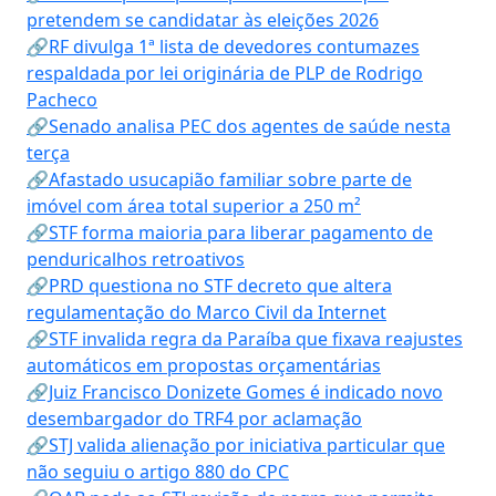
pretendem se candidatar às eleições 2026
🔗RF divulga 1ª lista de devedores contumazes
respaldada por lei originária de PLP de Rodrigo
Pacheco
🔗Senado analisa PEC dos agentes de saúde nesta
terça
🔗Afastado usucapião familiar sobre parte de
imóvel com área total superior a 250 m²
🔗STF forma maioria para liberar pagamento de
penduricalhos retroativos
🔗PRD questiona no STF decreto que altera
regulamentação do Marco Civil da Internet
🔗STF invalida regra da Paraíba que fixava reajustes
automáticos em propostas orçamentárias
🔗Juiz Francisco Donizete Gomes é indicado novo
desembargador do TRF4 por aclamação
🔗STJ valida alienação por iniciativa particular que
não seguiu o artigo 880 do CPC