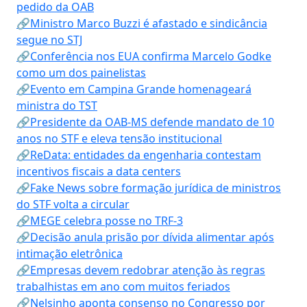
pedido da OAB
🔗Ministro Marco Buzzi é afastado e sindicância
segue no STJ
🔗Conferência nos EUA confirma Marcelo Godke
como um dos painelistas
🔗Evento em Campina Grande homenageará
ministra do TST
🔗Presidente da OAB-MS defende mandato de 10
anos no STF e eleva tensão institucional
🔗ReData: entidades da engenharia contestam
incentivos fiscais a data centers
🔗Fake News sobre formação jurídica de ministros
do STF volta a circular
🔗MEGE celebra posse no TRF-3
🔗Decisão anula prisão por dívida alimentar após
intimação eletrônica
🔗Empresas devem redobrar atenção às regras
trabalhistas em ano com muitos feriados
🔗Nelsinho aponta consenso no Congresso por