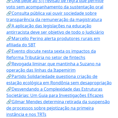
🔗OAB pede ao STJ revisão de regra que permite
voto sem acompanhamento da sustentação oral
🔗Consulta pública vai ouvir sociedade sobre
transparência da remuneração da magistratura
🔗A aplicação das legislações na educação
antirracista deve ser objetivo de todo o Judiciário
🔗Marcello Perino alerta produtores rurais em
afiliada do SBT
🔗Evento discute nesta sexta os impactos da
Reforma Tributária no setor de fintechs
🔗Revogada liminar que mantinha a Suzano na
operação das linhas da Itapemirim
🔗Partido Solidariedade questiona criação de
estação ecológica em Rondônia sem desapropriação
🔗Desvendando a Complexidade das Estruturas
Societárias: Um Guia para Investigações Eficazes
🔗Gilmar Mendes determina retirada da suspensão
de processos sobre pejotização na primeira
instância e nos TRTs