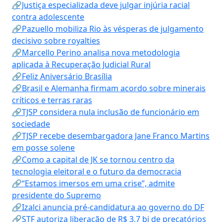
🔗Justiça especializada deve julgar injúria racial
contra adolescente
🔗Pazuello mobiliza Rio às vésperas de julgamento
decisivo sobre royalties
🔗Marcello Perino analisa nova metodologia
aplicada à Recuperação Judicial Rural
🔗Feliz Aniversário Brasília
🔗Brasil e Alemanha firmam acordo sobre minerais
críticos e terras raras
🔗TJSP considera nula inclusão de funcionário em
sociedade
🔗TJSP recebe desembargadora Jane Franco Martins
em posse solene
🔗Como a capital de JK se tornou centro da
tecnologia eleitoral e o futuro da democracia
🔗“Estamos imersos em uma crise”, admite
presidente do Supremo
🔗Izalci anuncia pré-candidatura ao governo do DF
🔗STF autoriza liberação de R$ 3,7 bi de precatórios