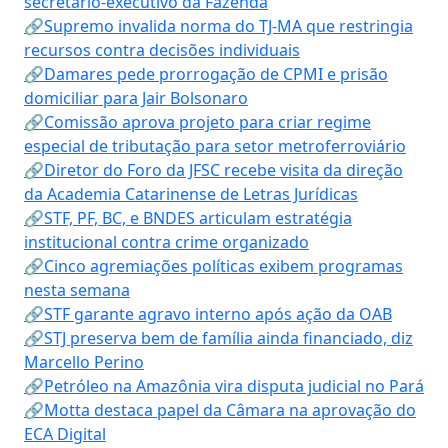
secretário-executivo da Fazenda
🔗Supremo invalida norma do TJ-MA que restringia
recursos contra decisões individuais
🔗Damares pede prorrogação de CPMI e prisão
domiciliar para Jair Bolsonaro
🔗Comissão aprova projeto para criar regime
especial de tributação para setor metroferroviário
🔗Diretor do Foro da JFSC recebe visita da direção
da Academia Catarinense de Letras Jurídicas
🔗STF, PF, BC, e BNDES articulam estratégia
institucional contra crime organizado
🔗Cinco agremiações políticas exibem programas
nesta semana
🔗STF garante agravo interno após ação da OAB
🔗STJ preserva bem de família ainda financiado, diz
Marcello Perino
🔗Petróleo na Amazônia vira disputa judicial no Pará
🔗Motta destaca papel da Câmara na aprovação do
ECA Digital