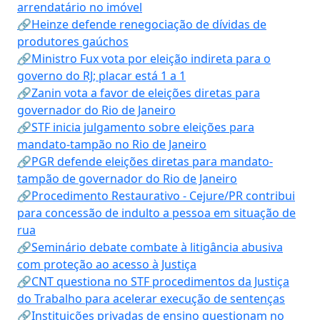
arrendatário no imóvel
🔗Heinze defende renegociação de dívidas de
produtores gaúchos
🔗Ministro Fux vota por eleição indireta para o
governo do RJ; placar está 1 a 1
🔗Zanin vota a favor de eleições diretas para
governador do Rio de Janeiro
🔗STF inicia julgamento sobre eleições para
mandato-tampão no Rio de Janeiro
🔗PGR defende eleições diretas para mandato-
tampão de governador do Rio de Janeiro
🔗Procedimento Restaurativo - Cejure/PR contribui
para concessão de indulto a pessoa em situação de
rua
🔗Seminário debate combate à litigância abusiva
com proteção ao acesso à Justiça
🔗CNT questiona no STF procedimentos da Justiça
do Trabalho para acelerar execução de sentenças
🔗Instituições privadas de ensino questionam no