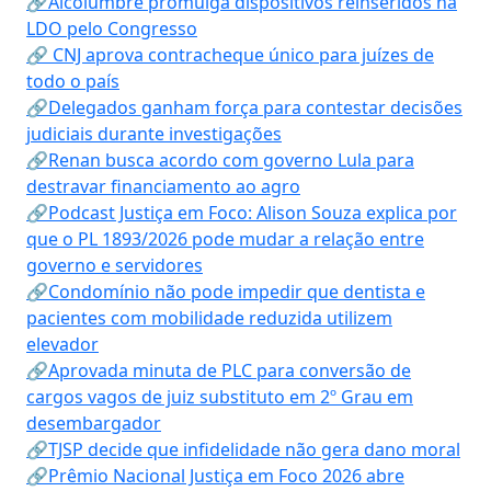
🔗Alcolumbre promulga dispositivos reinseridos na
LDO pelo Congresso
🔗 CNJ aprova contracheque único para juízes de
todo o país
🔗Delegados ganham força para contestar decisões
judiciais durante investigações
🔗Renan busca acordo com governo Lula para
destravar financiamento ao agro
🔗Podcast Justiça em Foco: Alison Souza explica por
que o PL 1893/2026 pode mudar a relação entre
governo e servidores
🔗Condomínio não pode impedir que dentista e
pacientes com mobilidade reduzida utilizem
elevador
🔗Aprovada minuta de PLC para conversão de
cargos vagos de juiz substituto em 2º Grau em
desembargador
🔗TJSP decide que infidelidade não gera dano moral
🔗Prêmio Nacional Justiça em Foco 2026 abre