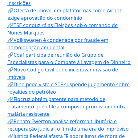
inscrições
🔗Oferta de imóvel em plataformas como Airbnb
exige aprovação do condomínio
🔗TSE conduzirá as Eleições sob o comando de
Nunes Marques
🔗Volkswagen é condenada por fraude em
homologação ambiental
🔗Coaf participa de reunião do Grupo de
Especialistas para o Combate à Lavagem de Dinheiro
🔗Novo Código Civil pode incentivar invasão de
imóveis
🔗Dino pede vista e STF suspende julgamento sobre
royalties do petróleo
🔗Fiocruz obtém patente para método de
tratamento que utiliza composto promissor contra
malária resistente
🔗Renato Ewerton analisa reforma tributária e
recuperação judicial: o fim de uma era do improviso
🔗Justiça Federal afasta IR sobre juros de mora de