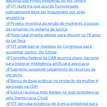
Nacional dos Povos Indígenas do Rio Tanaru
🔗STJ reafirma que acordo homologado
judicialmente deve ser impugnado por ação
anulatória
🔗Projeto incentiva ascensão de mulheres a postos
de comando no sistema de Justiça
🔗Hugo Leal propõe debate para discutir os 18 anos
da Lei Seca
🔗STF pode barrar medidas do Congresso para
aumentar gastos, diz Gilmar
🔗Conselho Federal da OAB anuncia plano nacional
para integrar inteligência artificial à advocacia
🔗Supremo suspende julgamento de recursos de
big techs
🔗Banco de boas práticas na proteção da mulher é
aprovado na CDH
🔗Justiça recoloca Aldo Rebelo no jogo presidencial
pelo Democracia Cristã
🔗STF derruba exigência de licença ambiental para