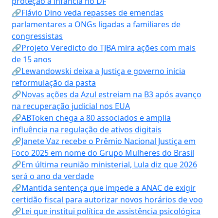
proteção à infância no DF
🔗Flávio Dino veda repasses de emendas
parlamentares a ONGs ligadas a familiares de
congressistas
🔗Projeto Veredicto do TJBA mira ações com mais
de 15 anos
🔗Lewandowski deixa a Justiça e governo inicia
reformulação da pasta
🔗Novas ações da Azul estreiam na B3 após avanço
na recuperação judicial nos EUA
🔗ABToken chega a 80 associados e amplia
influência na regulação de ativos digitais
🔗Janete Vaz recebe o Prêmio Nacional Justiça em
Foco 2025 em nome do Grupo Mulheres do Brasil
🔗Em última reunião ministerial, Lula diz que 2026
será o ano da verdade
🔗Mantida sentença que impede a ANAC de exigir
certidão fiscal para autorizar novos horários de voo
🔗Lei que institui política de assistência psicológica