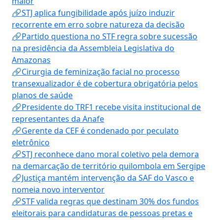
maior
🔗STJ aplica fungibilidade após juízo induzir
recorrente em erro sobre natureza da decisão
🔗Partido questiona no STF regra sobre sucessão
na presidência da Assembleia Legislativa do
Amazonas
🔗Cirurgia de feminização facial no processo
transexualizador é de cobertura obrigatória pelos
planos de saúde
🔗Presidente do TRF1 recebe visita institucional de
representantes da Anafe
🔗Gerente da CEF é condenado por peculato
eletrônico
🔗STJ reconhece dano moral coletivo pela demora
na demarcação de território quilombola em Sergipe
🔗Justiça mantém intervenção da SAF do Vasco e
nomeia novo interventor
🔗STF valida regras que destinam 30% dos fundos
eleitorais para candidaturas de pessoas pretas e