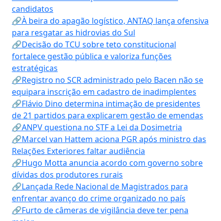
candidatos
🔗À beira do apagão logístico, ANTAQ lança ofensiva
para resgatar as hidrovias do Sul
🔗Decisão do TCU sobre teto constitucional
fortalece gestão pública e valoriza funções
estratégicas
🔗Registro no SCR administrado pelo Bacen não se
equipara inscrição em cadastro de inadimplentes
🔗Flávio Dino determina intimação de presidentes
de 21 partidos para explicarem gestão de emendas
🔗ANPV questiona no STF a Lei da Dosimetria
🔗Marcel van Hattem aciona PGR após ministro das
Relações Exteriores faltar audiência
🔗Hugo Motta anuncia acordo com governo sobre
dívidas dos produtores rurais
🔗Lançada Rede Nacional de Magistrados para
enfrentar avanço do crime organizado no país
🔗Furto de câmeras de vigilância deve ter pena