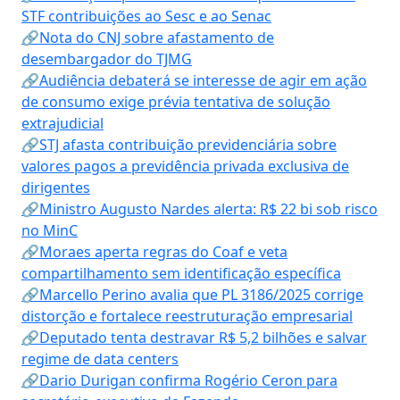
STF contribuições ao Sesc e ao Senac
🔗Nota do CNJ sobre afastamento de
desembargador do TJMG
🔗Audiência debaterá se interesse de agir em ação
de consumo exige prévia tentativa de solução
extrajudicial
🔗STJ afasta contribuição previdenciária sobre
valores pagos a previdência privada exclusiva de
dirigentes
🔗Ministro Augusto Nardes alerta: R$ 22 bi sob risco
no MinC
🔗Moraes aperta regras do Coaf e veta
compartilhamento sem identificação específica
🔗Marcello Perino avalia que PL 3186/2025 corrige
distorção e fortalece reestruturação empresarial
🔗Deputado tenta destravar R$ 5,2 bilhões e salvar
regime de data centers
🔗Dario Durigan confirma Rogério Ceron para