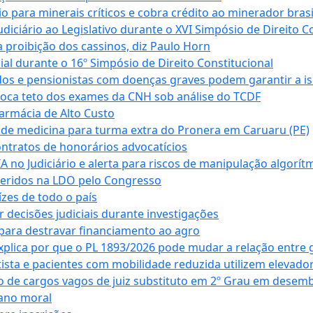
para minerais críticos e cobra crédito ao minerador brasi
ciário ao Legislativo durante o XVI Simpósio de Direito Co
 proibição dos cassinos, diz Paulo Horn
cial durante o 16º Simpósio de Direito Constitucional
dos e pensionistas com doenças graves podem garantir a i
oca teto dos exames da CNH sob análise do TCDF
armácia de Alto Custo
 de medicina para turma extra do Pronera em Caruaru (PE)
ntratos de honorários advocatícios
 no Judiciário e alerta para riscos de manipulação algorít
seridos na LDO pelo Congresso
zes de todo o país
decisões judiciais durante investigações
ara destravar financiamento ao agro
xplica por que o PL 1893/2026 pode mudar a relação entre 
ta e pacientes com mobilidade reduzida utilizem elevado
 de cargos vagos de juiz substituto em 2º Grau em desem
dano moral