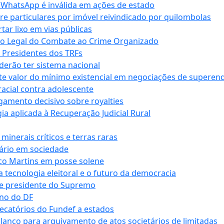
r WhatsApp é inválida em ações de estado
tre particulares por imóvel reivindicado por quilombolas
r lixo em vias públicas
co Legal do Combate ao Crime Organizado
e Presidentes dos TRFs
erão ter sistema nacional
te valor do mínimo existencial em negociações de superen
 racial contra adolescente
lgamento decisivo sobre royalties
a aplicada à Recuperação Judicial Rural
inerais críticos e terras raras
nário em sociedade
co Martins em posse solene
 tecnologia eleitoral e o futuro da democracia
te presidente do Supremo
rno do DF
recatórios do Fundef a estados
alanço para arquivamento de atos societários de limitadas