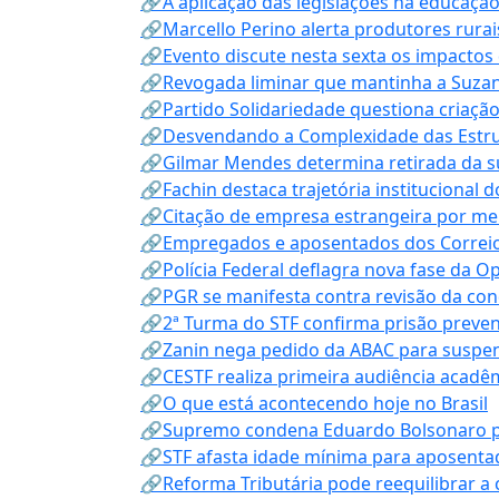
🔗A aplicação das legislações na educação 
🔗Marcello Perino alerta produtores rurai
🔗Evento discute nesta sexta os impactos 
🔗Revogada liminar que mantinha a Suzan
🔗Partido Solidariedade questiona criaç
🔗Desvendando a Complexidade das Estrutu
🔗Gilmar Mendes determina retirada da su
🔗Fachin destaca trajetória instituciona
🔗Citação de empresa estrangeira por mei
🔗Empregados e aposentados dos Correios c
🔗Polícia Federal deflagra nova fase da 
🔗PGR se manifesta contra revisão da co
🔗2ª Turma do STF confirma prisão prevent
🔗Zanin nega pedido da ABAC para suspen
🔗CESTF realiza primeira audiência acadê
🔗O que está acontecendo hoje no Brasil
🔗Supremo condena Eduardo Bolsonaro por 
🔗STF afasta idade mínima para aposentad
🔗Reforma Tributária pode reequilibrar a