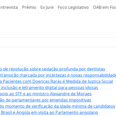
ntrevista
Prêmio
Ex Jure
Foco Legislativo
OAB em Fo
 de resolução sobre sedação profunda por dentistas
 transição marcada por incertezas e novas responsabilidad
a Pacientes com Doenças Raras é Medida de Justiça Social
e inclusão e letramento digital para pessoas idosas
apoio ao STF e ao ministro Alexandre de Moraes
ção de parlamentares por emendas impositivas
 do momento de verificação da idade mínima de candidatos
e Brasil e Angola em visita ao Parlamento angolano