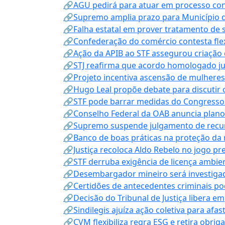
🔗AGU pedirá para atuar em processo con
🔗Supremo amplia prazo para Município d
🔗Falha estatal em prover tratamento de 
🔗Confederação do comércio contesta fle
🔗Ação da APIB ao STF assegurou criação 
🔗STJ reafirma que acordo homologado ju
🔗Projeto incentiva ascensão de mulheres
🔗Hugo Leal propõe debate para discutir o
🔗STF pode barrar medidas do Congresso 
🔗Conselho Federal da OAB anuncia plano na
🔗Supremo suspende julgamento de recur
🔗Banco de boas práticas na proteção da
🔗Justiça recoloca Aldo Rebelo no jogo pr
🔗STF derruba exigência de licença ambien
🔗Desembargador mineiro será investigad
🔗Certidões de antecedentes criminais po
🔗Decisão do Tribunal de Justiça libera 
🔗Sindilegis ajuíza ação coletiva para afa
🔗CVM flexibiliza regra ESG e retira obrig