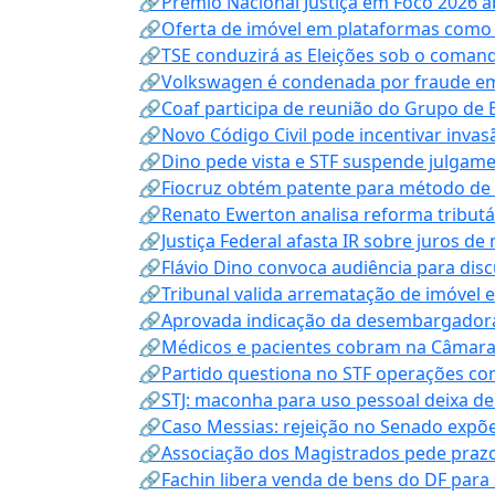
🔗Prêmio Nacional Justiça em Foco 2026 a
🔗Oferta de imóvel em plataformas como
🔗TSE conduzirá as Eleições sob o coma
🔗Volkswagen é condenada por fraude e
🔗Coaf participa de reunião do Grupo de 
🔗Novo Código Civil pode incentivar invas
🔗Dino pede vista e STF suspende julgame
🔗Fiocruz obtém patente para método de t
🔗Renato Ewerton analisa reforma tributár
🔗Justiça Federal afasta IR sobre juros de
🔗Flávio Dino convoca audiência para discu
🔗Tribunal valida arrematação de imóvel 
🔗Aprovada indicação da desembargadora
🔗Médicos e pacientes cobram na Câmara a
🔗Partido questiona no STF operações co
🔗STJ: maconha para uso pessoal deixa de
🔗Caso Messias: rejeição no Senado expõe 
🔗Associação dos Magistrados pede prazo
🔗Fachin libera venda de bens do DF para