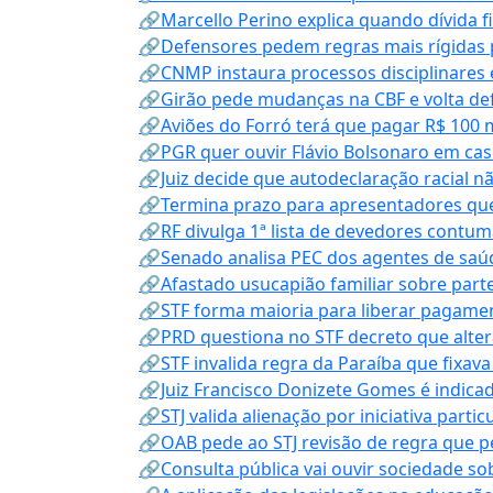
🔗Marcello Perino explica quando dívida f
🔗Defensores pedem regras mais rígidas p
🔗CNMP instaura processos disciplinares
🔗Girão pede mudanças na CBF e volta defe
🔗Aviões do Forró terá que pagar R$ 100 
🔗PGR quer ouvir Flávio Bolsonaro em cas
🔗Juiz decide que autodeclaração racial nã
🔗Termina prazo para apresentadores que
🔗RF divulga 1ª lista de devedores contum
🔗Senado analisa PEC dos agentes de saúd
🔗Afastado usucapião familiar sobre parte
🔗STF forma maioria para liberar pagamen
🔗PRD questiona no STF decreto que alter
🔗STF invalida regra da Paraíba que fixa
🔗Juiz Francisco Donizete Gomes é indic
🔗STJ valida alienação por iniciativa parti
🔗OAB pede ao STJ revisão de regra que 
🔗Consulta pública vai ouvir sociedade s