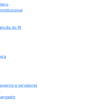
leiro
nstitucional
senção do IR
mica
governo e servidores
r
bargador