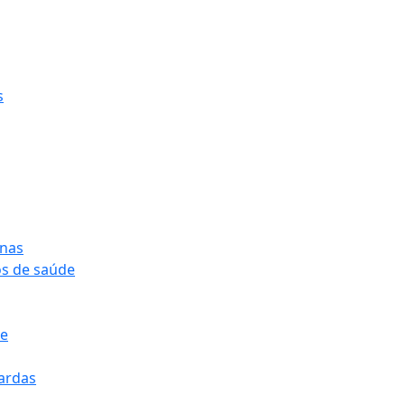
s
onas
os de saúde
pe
pardas