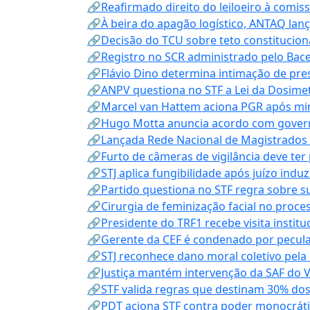
🔗Reafirmado direito do leiloeiro à comi
🔗À beira do apagão logístico, ANTAQ lanç
🔗Decisão do TCU sobre teto constitucional
🔗Registro no SCR administrado pelo Bace
🔗Flávio Dino determina intimação de pre
🔗ANPV questiona no STF a Lei da Dosimet
🔗Marcel van Hattem aciona PGR após mini
🔗Hugo Motta anuncia acordo com governo
🔗Lançada Rede Nacional de Magistrados 
🔗Furto de câmeras de vigilância deve ter
🔗STJ aplica fungibilidade após juízo indu
🔗Partido questiona no STF regra sobre s
🔗Cirurgia de feminização facial no proce
🔗Presidente do TRF1 recebe visita instit
🔗Gerente da CEF é condenado por pecula
🔗STJ reconhece dano moral coletivo pela
🔗Justiça mantém intervenção da SAF do 
🔗STF valida regras que destinam 30% dos
🔗PDT aciona STF contra poder monocráti