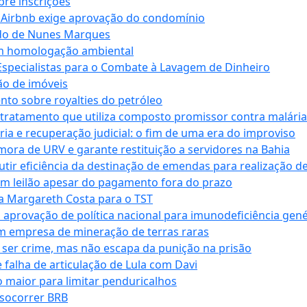
bre inscrições
 Airbnb exige aprovação do condomínio
ndo de Nunes Marques
m homologação ambiental
Especialistas para o Combate à Lavagem de Dinheiro
ão de imóveis
nto sobre royalties do petróleo
ratamento que utiliza composto promissor contra malária 
ia e recuperação judicial: o fim de uma era do improviso
 mora de URV e garante restituição a servidores na Bahia
tir eficiência da destinação de emendas para realização de 
em leilão apesar do pagamento fora do prazo
 Margareth Costa para o TST
provação de política nacional para imunodeficiência gené
m empresa de mineração de terras raras
 ser crime, mas não escapa da punição na prisão
falha de articulação de Lula com Davi
 maior para limitar penduricalhos
 socorrer BRB