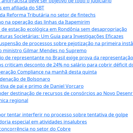
antirracista deve ser objetivo de todo o Judiciário
s em afiliada do SBT
da Reforma Tributária no setor de fintechs
o na operação das linhas da Itapemirim
ão de estação ecológica em Rondônia sem desapropriação
ras Societárias: Um Guia para Investigações Eficazes
spensão de processos sobre pejotização na primeira instâ
l do ministro Gilmar Mendes no Supremo
o de representante no Brasil exige prova da representaçã
riticam desconto de 24% no salário para cobrir déficit do
Operação Compliance na manhã desta quinta
ndenação de Bolsonaro
iva de pai e primo de Daniel Vorcaro
der destinação de recursos de consórcios ao Novo Desenro
mica regional
tentar interferir no processo sobre tentativa de golpe
oria especial em atividades insalubres
 concorrência no setor do Cobre