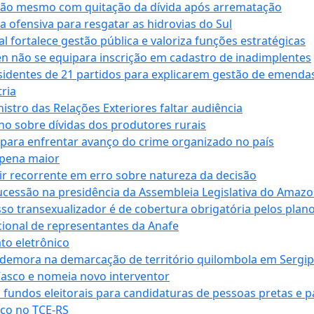
ssão mesmo com quitação da dívida após arrematação
a ofensiva para resgatar as hidrovias do Sul
 fortalece gestão pública e valoriza funções estratégicas
n não se equipara inscrição em cadastro de inadimplentes
sidentes de 21 partidos para explicarem gestão de emenda
ria
stro das Relações Exteriores faltar audiência
 sobre dívidas dos produtores rurais
para enfrentar avanço do crime organizado no país
 pena maior
zir recorrente em erro sobre natureza da decisão
ucessão na presidência da Assembleia Legislativa do Amaz
sso transexualizador é de cobertura obrigatória pelos plan
ucional de representantes da Anafe
to eletrônico
 demora na demarcação de território quilombola em Sergi
Vasco e nomeia novo interventor
 fundos eleitorais para candidaturas de pessoas pretas e 
co no TCE-RS