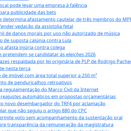
iscal pode levar uma empresa à falência
ara publicidade das bets
 e determina afastamento cautelar de três membros do MP
nder vedação da assistolia fetal
mil de danos morais por uso não autorizado de música
o de suposta calúnia contra Lula
o afasta injúria contra colega
 pretendem se candidatar às eleições 2026
azes respaldada por lei originária de PLP de Rodrigo Pache
e nesta terça
 de imóvel com área total superior a 250 m²
to de penduricalhos retroativos
a regulamentação do Marco Civil da Internet
va reajustes automáticos em propostas orçamentárias
ado novo desembargador do TRF4 por aclamação
cular que não seguiu o artigo 880 do CPC
permite voto sem acompanhamento da sustentação oral
obre transparência da remuneração da magistratura