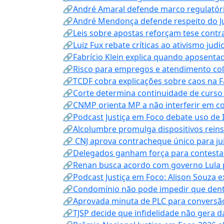
🔗André Amaral defende marco regulatório 
🔗André Mendonça defende respeito do Judi
🔗Leis sobre apostas reforçam tese contra
🔗Luiz Fux rebate críticas ao ativismo judi
🔗Fabrício Klein explica quando aposenta
🔗Risco para empregos e atendimento col
🔗TCDF cobra explicações sobre caos na F
🔗Corte determina continuidade de curso
🔗CNMP orienta MP a não interferir em co
🔗Podcast Justiça em Foco debate uso de IA
🔗Alcolumbre promulga dispositivos rein
🔗 CNJ aprova contracheque único para juí
🔗Delegados ganham força para contestar 
🔗Renan busca acordo com governo Lula p
🔗Podcast Justiça em Foco: Alison Souza e
🔗Condomínio não pode impedir que dentis
🔗Aprovada minuta de PLC para conversão
🔗TJSP decide que infidelidade não gera 