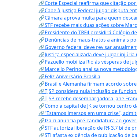
🔗Corte Especial reafirma que citação po
🔗Cabe à Justiça Federal julgar disputa en
🔗Câmara aprova multa para quem descarta
🔗STF recebe mais duas ações sobre Mar
🔗Presidente do TRF4 presidirá Colégio d
🔗Denúncias de maus-tratos a animais pod
🔗Governo federal deve revisar anualmen
🔗Justiça especializada deve julgar injúria
🔗Pazuello mobiliza Rio às vésperas de ju
🔗Marcello Perino analisa nova metodologi
🔗Feliz Aniversário Brasília
🔗Brasil e Alemanha firmam acordo sobre m
🔗TJSP considera nula inclusão de funcio
🔗TJSP recebe desembargadora Jane Fran
🔗Como a capital de JK se tornou centro da
🔗“Estamos imersos em uma crise”, admi
🔗Izalci anuncia pré-candidatura ao gove
🔗STF autoriza liberação de R$ 3,7 bi de p
🔗STJ afasta exigência de publicação de b