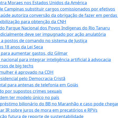
tra Moraes nos Estados Unidos da América
e Campinas substituir cargos comissionados por efetivos
saúde autoriza conversão da obrigação de fazer em perdas
xibilização para obtenção da CNH
do Parque Nacional dos Povos Indígenas do Rio Tanaru
dicialmente deve ser impugnado por ação anulatória
 a postos de comando no sistema de Justiça
s 18 anos da Lei Seca
para aumentar gastos, diz Gilmar
cional para integrar inteligência artificial à advocacia
sos de big techs
 mulher é aprovado na CDH
esidencial pelo Democracia Cristã
tal para antenas de telefonia em Goiás
o por supostos crimes sexuais
dem ter modelo único no país
empréstimo bilionário do BB no Maranhão e caso pode chega
star IR sobre juros de mora em precatórios e RPVs
ação futura de reporte de sustentabilidade