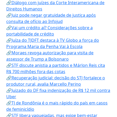
🔗Diálogo com juízes da Corte Interamericana de
Direitos Humanos
🔗Juiz pode negar gratuidade de justiça após
consulta de ofício ao Infojud
🔗Vai um crédito aí? Considerações sobre a
portabilidade de crédito
🔗Juíza do TJDFT destaca à TV Globo a força do
Programa Maria da Penha Vai à Escola
🔗Moraes revoga autorização para visita de
assessor de Trump a Bolsonaro
🔗STF discute anistia a partidos e Márlon Reis cita
R$ 700 milhões fora das cotas
🔗Recuperação judicial: decisão do STJ fortalece o
produtor rural, avalia Marcello Perino
🔗Juizado do DF fixa indenização de R$ 12 mil contra
Uber
🔗TJ de Rondônia é o mais rápido do país em casos
de feminicídio
🔗STF libera vaquejadas, mas exige bem-estar