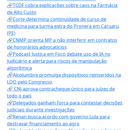
🔗TCDF cobra explicações sobre caos na Farmácia
de Alto Custo
🔗Corte determina continuidade de curso de
medicina para turma extra do Pronera em Caruaru
(PE)
🔗CNMP orienta MP a não interferir em contratos
de honorários advocatícios
🔗Podcast Justiça em Foco debate uso de IA no
Judiciário e alerta para riscos de manipulação
algorítmica
🔗Alcolumbre promulga dispositivos reinseridos na
LDO pelo Congresso
🔗 CNJ aprova contracheque único para juízes de
todo o país
🔗Delegados ganham força para contestar decisões
judiciais durante investigações
🔗Renan busca acordo com governo Lula para
destravar financiamento ao agro