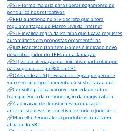
🔗STF forma maioria para liberar pagamento de
penduricalhos retroativos
🔗PRD questiona no STF decreto que altera
regulamentação do Marco Civil da Internet
🔗STF invalida regra da Paraíba que fixava reajustes
automáticos em propostas orçamentárias
🔗Juiz Francisco Donizete Gomes é indicado novo
desembargador do TRF4 por aclamação
🔗STJ valida alienação por iniciativa particular que
não seguiu o artigo 880 do CPC
🔗OAB pede ao STJ revisão de regra que permite
voto sem acompanhamento da sustentação oral
🔗Consulta pública vai ouvir sociedade sobre
transparência da remuneração da magistratura
🔗A aplicação das legislações na educação
antirracista deve ser objetivo de todo o Judiciário
🔗Marcello Perino alerta produtores rurais em
afiliada do SBT