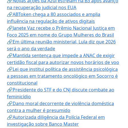
🔗Novas ações da Azul estreiam na B3 após avanço
na recuperação judicial nos EUA
🔗ABToken chega a 80 associados e amplia
influência na regulação de ativos digitais
🔗Janete Vaz recebe o Prêmio Nacional Justiça em
Foco 2025 em nome do Grupo Mulheres do Brasil
🔗Em última reunião ministerial, Lula diz que 2026
será o ano da verdade
🔗Mantida sentença que impede a ANAC de exigir
certidão fiscal para autorizar novos horários de voo
🔗Lei que institui política de assistência psicológica
a pessoas em tratamento oncológico em Socorro é
constitucional
🔗Presidente do STF e do CNJ discute combate ao
feminicídio
🔗Dano moral decorrente de violência doméstica
contra a mulher é presumido
🔗Autorizada diligência da Polícia Federal em
investigação sobre Banco Master