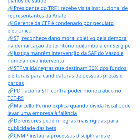
planos de saúde
🔗Presidente do TRF1 recebe visita institucional de
representantes da Anafe
🔗Gerente da CEF é condenado por peculato
eletrônico
🔗STJ reconhece dano moral coletivo pela demora
na demarcação de território quilombola em Sergipe
🔗Justiça mantém intervenção da SAF do Vasco e
nomeia novo interventor
🔗STF valida regras que destinam 30% dos fundos
eleitorais para candidaturas de pessoas pretas e
pardas
🔗PDT aciona STF contra poder monocrático no
TCE-RS
🔗Marcello Perino explica quando dívida fiscal pode
levar uma empresa à falência
🔗Defensores pedem regras mais rígidas para
publicidade das bets
🔗CNMP instaura processos disciplinares e