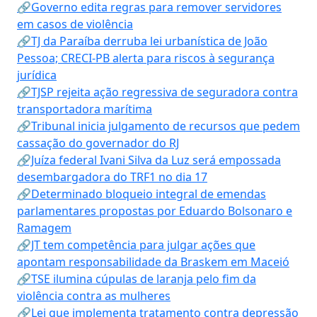
🔗Governo edita regras para remover servidores
em casos de violência
🔗TJ da Paraíba derruba lei urbanística de João
Pessoa; CRECI-PB alerta para riscos à segurança
jurídica
🔗TJSP rejeita ação regressiva de seguradora contra
transportadora marítima
🔗Tribunal inicia julgamento de recursos que pedem
cassação do governador do RJ
🔗Juíza federal Ivani Silva da Luz será empossada
desembargadora do TRF1 no dia 17
🔗Determinado bloqueio integral de emendas
parlamentares propostas por Eduardo Bolsonaro e
Ramagem
🔗JT tem competência para julgar ações que
apontam responsabilidade da Braskem em Maceió
🔗TSE ilumina cúpulas de laranja pelo fim da
violência contra as mulheres
🔗Lei que implementa tratamento contra depressão