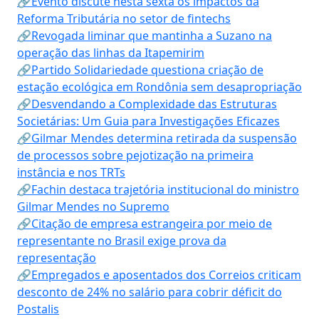
🔗Evento discute nesta sexta os impactos da
Reforma Tributária no setor de fintechs
🔗Revogada liminar que mantinha a Suzano na
operação das linhas da Itapemirim
🔗Partido Solidariedade questiona criação de
estação ecológica em Rondônia sem desapropriação
🔗Desvendando a Complexidade das Estruturas
Societárias: Um Guia para Investigações Eficazes
🔗Gilmar Mendes determina retirada da suspensão
de processos sobre pejotização na primeira
instância e nos TRTs
🔗Fachin destaca trajetória institucional do ministro
Gilmar Mendes no Supremo
🔗Citação de empresa estrangeira por meio de
representante no Brasil exige prova da
representação
🔗Empregados e aposentados dos Correios criticam
desconto de 24% no salário para cobrir déficit do
Postalis