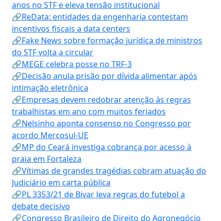
anos no STF e eleva tensão institucional
🔗ReData: entidades da engenharia contestam
incentivos fiscais a data centers
🔗Fake News sobre formação jurídica de ministros
do STF volta a circular
🔗MEGE celebra posse no TRF-3
🔗Decisão anula prisão por dívida alimentar após
intimação eletrônica
🔗Empresas devem redobrar atenção às regras
trabalhistas em ano com muitos feriados
🔗Nelsinho aponta consenso no Congresso por
acordo Mercosul-UE
🔗MP do Ceará investiga cobrança por acesso à
praia em Fortaleza
🔗Vítimas de grandes tragédias cobram atuação do
Judiciário em carta pública
🔗PL 3353/21 de Bivar leva regras do futebol a
debate decisivo
🔗Congresso Brasileiro de Direito do Agronegócio