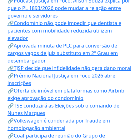
🔗Podcast Justiça em Foco: Alison Souza explica por
que o PL 1893/2026 pode mudar a relação entre
governo e servidores
🔗Condomínio não pode impedir que dentista e
pacientes com mobilidade reduzida utilizem
elevador
🔗Aprovada minuta de PLC para conversão de
cargos vagos de juiz substituto em 2º Grau em
desembargador
🔗TJSP decide que infidelidade não gera dano moral
🔗Prêmio Nacional Justiça em Foco 2026 abre
inscrições
🔗Oferta de imóvel em plataformas como Airbnb
exige aprovação do condomínio
🔗TSE conduzirá as Eleições sob o comando de
Nunes Marques
🔗Volkswagen é condenada por fraude em
homologação ambiental
🔗Coaf participa de reunião do Grupo de