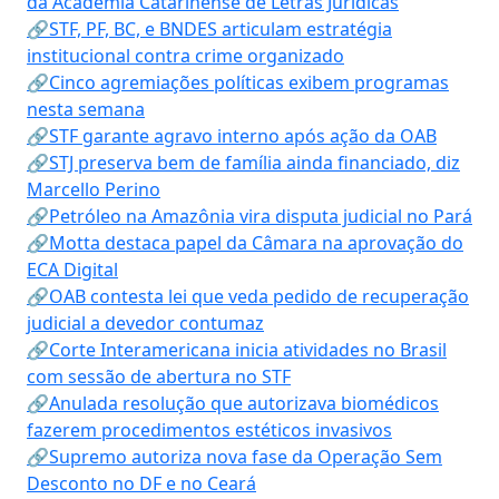
da Academia Catarinense de Letras Jurídicas
🔗STF, PF, BC, e BNDES articulam estratégia
institucional contra crime organizado
🔗Cinco agremiações políticas exibem programas
nesta semana
🔗STF garante agravo interno após ação da OAB
🔗STJ preserva bem de família ainda financiado, diz
Marcello Perino
🔗Petróleo na Amazônia vira disputa judicial no Pará
🔗Motta destaca papel da Câmara na aprovação do
ECA Digital
🔗OAB contesta lei que veda pedido de recuperação
judicial a devedor contumaz
🔗Corte Interamericana inicia atividades no Brasil
com sessão de abertura no STF
🔗Anulada resolução que autorizava biomédicos
fazerem procedimentos estéticos invasivos
🔗Supremo autoriza nova fase da Operação Sem
Desconto no DF e no Ceará