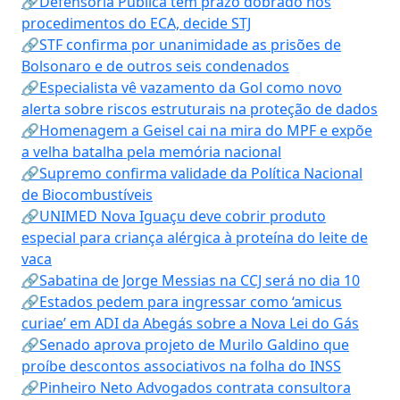
🔗Defensoria Pública tem prazo dobrado nos
procedimentos do ECA, decide STJ
🔗STF confirma por unanimidade as prisões de
Bolsonaro e de outros seis condenados
🔗Especialista vê vazamento da Gol como novo
alerta sobre riscos estruturais na proteção de dados
🔗Homenagem a Geisel cai na mira do MPF e expõe
a velha batalha pela memória nacional
🔗Supremo confirma validade da Política Nacional
de Biocombustíveis
🔗UNIMED Nova Iguaçu deve cobrir produto
especial para criança alérgica à proteína do leite de
vaca
🔗Sabatina de Jorge Messias na CCJ será no dia 10
🔗Estados pedem para ingressar como ‘amicus
curiae’ em ADI da Abegás sobre a Nova Lei do Gás
🔗Senado aprova projeto de Murilo Galdino que
proíbe descontos associativos na folha do INSS
🔗Pinheiro Neto Advogados contrata consultora