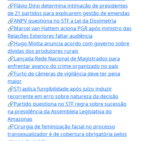
🔗Flávio Dino determina intimação de presidentes
de 21 partidos para explicarem gestão de emendas
🔗ANPV questiona no STF a Lei da Dosimetria
🔗Marcel van Hattem aciona PGR após ministro das
Relações Exteriores faltar audiência
🔗Hugo Motta anuncia acordo com governo sobre
dívidas dos produtores rurais
🔗Lançada Rede Nacional de Magistrados para
enfrentar avanço do crime organizado no país
🔗Furto de câmeras de vigilância deve ter pena
maior
🔗STJ aplica fungibilidade após juízo induzir
recorrente em erro sobre natureza da decisão
🔗Partido questiona no STF regra sobre sucessão
na presidência da Assembleia Legislativa do
Amazonas
🔗Cirurgia de feminização facial no processo
transexualizador é de cobertura obrigatória pelos