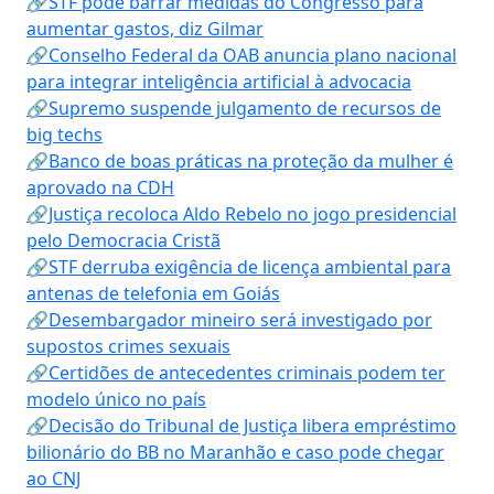
🔗STF pode barrar medidas do Congresso para
aumentar gastos, diz Gilmar
🔗Conselho Federal da OAB anuncia plano nacional
para integrar inteligência artificial à advocacia
🔗Supremo suspende julgamento de recursos de
big techs
🔗Banco de boas práticas na proteção da mulher é
aprovado na CDH
🔗Justiça recoloca Aldo Rebelo no jogo presidencial
pelo Democracia Cristã
🔗STF derruba exigência de licença ambiental para
antenas de telefonia em Goiás
🔗Desembargador mineiro será investigado por
supostos crimes sexuais
🔗Certidões de antecedentes criminais podem ter
modelo único no país
🔗Decisão do Tribunal de Justiça libera empréstimo
bilionário do BB no Maranhão e caso pode chegar
ao CNJ