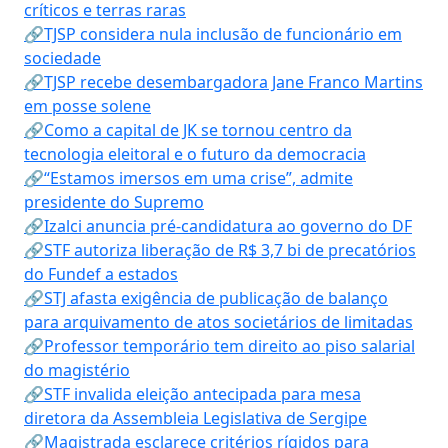
críticos e terras raras
🔗TJSP considera nula inclusão de funcionário em
sociedade
🔗TJSP recebe desembargadora Jane Franco Martins
em posse solene
🔗Como a capital de JK se tornou centro da
tecnologia eleitoral e o futuro da democracia
🔗“Estamos imersos em uma crise”, admite
presidente do Supremo
🔗Izalci anuncia pré-candidatura ao governo do DF
🔗STF autoriza liberação de R$ 3,7 bi de precatórios
do Fundef a estados
🔗STJ afasta exigência de publicação de balanço
para arquivamento de atos societários de limitadas
🔗Professor temporário tem direito ao piso salarial
do magistério
🔗STF invalida eleição antecipada para mesa
diretora da Assembleia Legislativa de Sergipe
🔗Magistrada esclarece critérios rígidos para