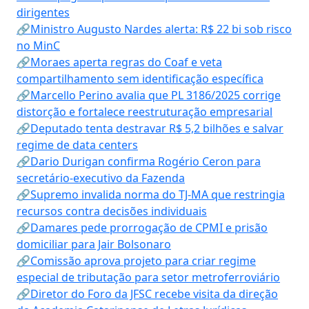
dirigentes
🔗Ministro Augusto Nardes alerta: R$ 22 bi sob risco
no MinC
🔗Moraes aperta regras do Coaf e veta
compartilhamento sem identificação específica
🔗Marcello Perino avalia que PL 3186/2025 corrige
distorção e fortalece reestruturação empresarial
🔗Deputado tenta destravar R$ 5,2 bilhões e salvar
regime de data centers
🔗Dario Durigan confirma Rogério Ceron para
secretário-executivo da Fazenda
🔗Supremo invalida norma do TJ-MA que restringia
recursos contra decisões individuais
🔗Damares pede prorrogação de CPMI e prisão
domiciliar para Jair Bolsonaro
🔗Comissão aprova projeto para criar regime
especial de tributação para setor metroferroviário
🔗Diretor do Foro da JFSC recebe visita da direção