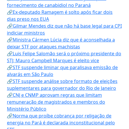
fornecimento de canabidiol no Paraná
🔗Ex-deputado Ramagem é solto após ficar dois
dias preso nos EUA
🔗Gilmar Mendes diz que não há base legal para CPI
indiciar ministros
🔗Ministra Cármen Lúcia diz que é aconselhada a
deixar STF por ataques machistas
🔗Luis Felipe Salomão será o próximo presidente do
STJ; Mauro Campbell Marques é eleito vice
🔗STF suspende liminar que paralisava emissão de
alvarás em São Paulo
🔗STF suspende análise sobre formato de eleições
suplementares para governador do Rio de Janeiro
🔗CNJ e CNMP aprovam regras que limitam
remuneração de magistrados e membros do
Ministério Público
🔗Norma que proíbe cobrança por religação de
energia no Pará é declarada inconstitucional pelo