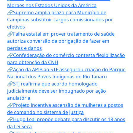
Moraes nos Estados Unidos da América
🔗Supremo amplia prazo para Município de
Campinas substituir cargos comissionados por
efetivos
🔗Falha estatal em prover tratamento de saúde
autoriza conversão da obrigação de fazer em
perdas e danos
🔗Confederação do comércio contesta flexibilização
para obtenção da CNH
🔗Ação da APIB ao STF assegurou criação do Parque
Nacional dos Povos Indígenas do Rio Tanaru
🔗STJ reafirma que acordo homologado
judicialmente deve ser impugnado por ação
anulatória
🔗Projeto incentiva ascensão de mulheres a postos
de comando no sistema de Justiça
🔗Hugo Leal propõe debate para discutir os 18 anos
da Lei Seca