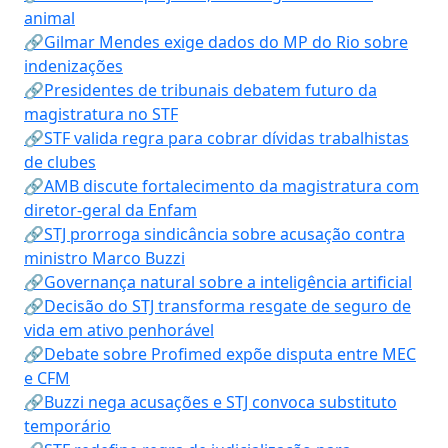
animal
🔗Gilmar Mendes exige dados do MP do Rio sobre
indenizações
🔗Presidentes de tribunais debatem futuro da
magistratura no STF
🔗STF valida regra para cobrar dívidas trabalhistas
de clubes
🔗AMB discute fortalecimento da magistratura com
diretor-geral da Enfam
🔗STJ prorroga sindicância sobre acusação contra
ministro Marco Buzzi
🔗Governança natural sobre a inteligência artificial
🔗Decisão do STJ transforma resgate de seguro de
vida em ativo penhorável
🔗Debate sobre Profimed expõe disputa entre MEC
e CFM
🔗Buzzi nega acusações e STJ convoca substituto
temporário