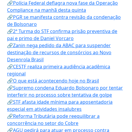
🔗Polícia Federal deflagra nova fase da Operação
Compliance na manhã desta quinta
🔗PGR se manifesta contra revisão da condenação
de Bolsonaro
🔗2ª Turma do STF confirma prisão preventiva de
pai e primo de Daniel Vorcaro
🔗Zanin nega pedido da ABAC para suspender
destinação de recursos de consórcios ao Novo
Desenrola Brasil
🔗CESTF realiza primeira audiência acadêmica
regional
🔗O que está acontecendo hoje no Brasil
🔗Supremo condena Eduardo Bolsonaro por tentar
interferir no processo sobre tentativa de golpe
🔗STF afasta idade mínima para aposentadoria
especial em atividades insalubres
🔗Reforma Tributária pode reequilibrar a
concorrência no setor do Cobre
🔗AGU pedirá para atuar em processo contra