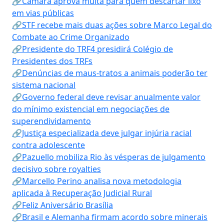
🔗Câmara aprova multa para quem descartar lixo
em vias públicas
🔗STF recebe mais duas ações sobre Marco Legal do
Combate ao Crime Organizado
🔗Presidente do TRF4 presidirá Colégio de
Presidentes dos TRFs
🔗Denúncias de maus-tratos a animais poderão ter
sistema nacional
🔗Governo federal deve revisar anualmente valor
do mínimo existencial em negociações de
superendividamento
🔗Justiça especializada deve julgar injúria racial
contra adolescente
🔗Pazuello mobiliza Rio às vésperas de julgamento
decisivo sobre royalties
🔗Marcello Perino analisa nova metodologia
aplicada à Recuperação Judicial Rural
🔗Feliz Aniversário Brasília
🔗Brasil e Alemanha firmam acordo sobre minerais