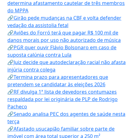
determina afastamento cautelar de três membros
do MPPA
🔗Girão pede mudanças na CBF e volta defender
vedação da assistolia fetal
🔗Aviões do Forró terá que pagar R$ 100 mil de
danos morais por uso não autorizado de música
🔗PGR quer ouvir Flávio Bolsonaro em caso de
suposta calúnia contra Lula
🔗Juiz decide que autodeclaração racial não afasta
injúria contra colega
🔗Termina prazo para apresentadores que
pretendem se candidatar às eleições 2026
🔗RF divulga 1ª lista de devedores contumazes
respaldada por lei originária de PLP de Rodrigo
Pacheco
🔗Senado analisa PEC dos agentes de saúde nesta
terça
🔗Afastado usucapião familiar sobre parte de
imóvel com área total superior a 250 m²