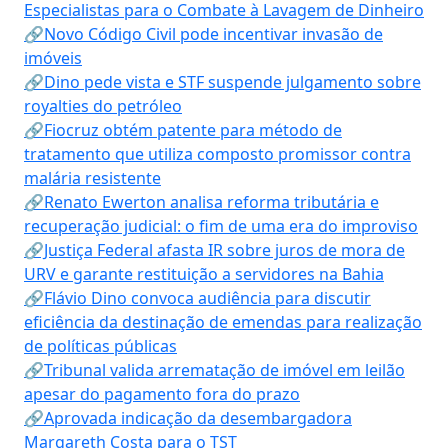
Especialistas para o Combate à Lavagem de Dinheiro
🔗Novo Código Civil pode incentivar invasão de
imóveis
🔗Dino pede vista e STF suspende julgamento sobre
royalties do petróleo
🔗Fiocruz obtém patente para método de
tratamento que utiliza composto promissor contra
malária resistente
🔗Renato Ewerton analisa reforma tributária e
recuperação judicial: o fim de uma era do improviso
🔗Justiça Federal afasta IR sobre juros de mora de
URV e garante restituição a servidores na Bahia
🔗Flávio Dino convoca audiência para discutir
eficiência da destinação de emendas para realização
de políticas públicas
🔗Tribunal valida arrematação de imóvel em leilão
apesar do pagamento fora do prazo
🔗Aprovada indicação da desembargadora
Margareth Costa para o TST