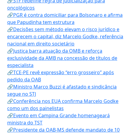
🔗STF redefine regra de judicialização para
oncológicos
🔗PGR é contra domiciliar para Bolsonaro e afirma
que Papudinha tem estrutura
🔗Decisões sem método elevam o risco jurídico e
encarecem o capital, diz Marcelo Godke, referência
nacional em direito societário
🔗Justiça barra atuação da OMB e reforça
exclusividade da AMB na concessão de títulos de
especialista
🔗TCE-PE revê expressão “erro grosseiro” após
pedido da OAB
🔗Ministro Marco Buzzi é afastado e sindicância
segue no STJ
🔗Conferência nos EUA confirma Marcelo Godke
como um dos painelistas
🔗Evento em Campina Grande homenageará
ministra do TST
🔗Presidente da OAB-MS defende mandato de 10