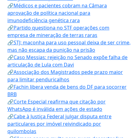
🔗Médicos e pacientes cobram na Câmara
aprovação de política nacional para
imunodeficiência genética rara
🔗Partido questiona no STF operações com
empresa de mineração de terras raras
🔗STJ: maconha para uso pessoal deixa de ser crime,
mas não escapa da punição na prisão
🔗Caso Messias: rejeição no Senado expõe falha de
articulação de Lula com Davi
🔗Associação dos Magistrados pede prazo maior
para limitar penduricalhos
🔗Fachin libera venda de bens do DF para socorrer
BRB
🔗Corte Especial reafirma que citação por
WhatsApp é inválida em ações de estado
🔗Cabe à Justiça Federal julgar disputa entre
particulares por imóvel reivindicado por
quilombolas