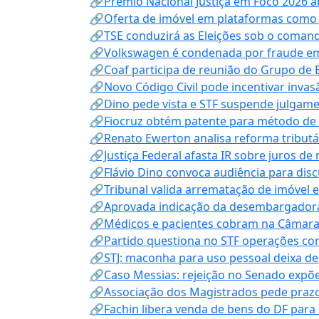
🔗Prêmio Nacional Justiça em Foco 2026 a
🔗Oferta de imóvel em plataformas como
🔗TSE conduzirá as Eleições sob o coma
🔗Volkswagen é condenada por fraude e
🔗Coaf participa de reunião do Grupo de 
🔗Novo Código Civil pode incentivar invas
🔗Dino pede vista e STF suspende julgame
🔗Fiocruz obtém patente para método de t
🔗Renato Ewerton analisa reforma tributár
🔗Justiça Federal afasta IR sobre juros de
🔗Flávio Dino convoca audiência para discu
🔗Tribunal valida arrematação de imóvel 
🔗Aprovada indicação da desembargadora
🔗Médicos e pacientes cobram na Câmara a
🔗Partido questiona no STF operações co
🔗STJ: maconha para uso pessoal deixa de
🔗Caso Messias: rejeição no Senado expõe 
🔗Associação dos Magistrados pede prazo
🔗Fachin libera venda de bens do DF para