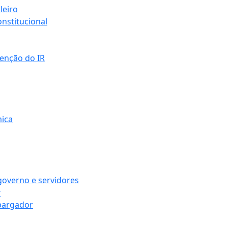
leiro
nstitucional
senção do IR
mica
governo e servidores
r
bargador