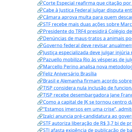
🔗Corte Especial reafirma que citação po
🔗Cabe à Justiça Federal julgar disputa en
🔗Câmara aprova multa para quem descarta
🔗STF recebe mais duas ações sobre Mar
🔗Presidente do TRF4 presidirá Colégio d
🔗Denúncias de maus-tratos a animais pod
🔗Governo federal deve revisar anualmen
🔗Justiça especializada deve julgar injúria
🔗Pazuello mobiliza Rio às vésperas de ju
🔗Marcello Perino analisa nova metodologi
🔗Feliz Aniversário Brasília
🔗Brasil e Alemanha firmam acordo sobre m
🔗TJSP considera nula inclusão de funcio
🔗TJSP recebe desembargadora Jane Fran
🔗Como a capital de JK se tornou centro da
🔗“Estamos imersos em uma crise”, admi
🔗Izalci anuncia pré-candidatura ao gove
🔗STF autoriza liberação de R$ 3,7 bi de p
🔗STJ afasta exigência de publicação de b