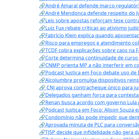
🔗André Amaral defende marco regulatório 
🔗André Mendonça defende respeito do Judi
🔗Leis sobre apostas reforçam tese contra
🔗Luiz Fux rebate críticas ao ativismo judi
🔗Fabrício Klein explica quando aposenta
🔗Risco para empregos e atendimento col
🔗TCDF cobra explicações sobre caos na F
🔗Corte determina continuidade de curso
🔗CNMP orienta MP a não interferir em co
🔗Podcast Justiça em Foco debate uso de IA
🔗Alcolumbre promulga dispositivos rein
🔗 CNJ aprova contracheque único para juí
🔗Delegados ganham força para contestar 
🔗Renan busca acordo com governo Lula p
🔗Podcast Justiça em Foco: Alison Souza e
🔗Condomínio não pode impedir que dentis
🔗Aprovada minuta de PLC para conversão
🔗TJSP decide que infidelidade não gera 