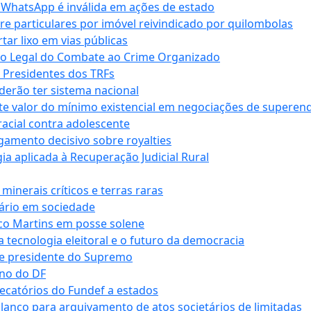
r WhatsApp é inválida em ações de estado
tre particulares por imóvel reivindicado por quilombolas
r lixo em vias públicas
co Legal do Combate ao Crime Organizado
e Presidentes dos TRFs
erão ter sistema nacional
te valor do mínimo existencial em negociações de superen
 racial contra adolescente
lgamento decisivo sobre royalties
a aplicada à Recuperação Judicial Rural
inerais críticos e terras raras
nário em sociedade
co Martins em posse solene
 tecnologia eleitoral e o futuro da democracia
te presidente do Supremo
rno do DF
recatórios do Fundef a estados
alanço para arquivamento de atos societários de limitadas