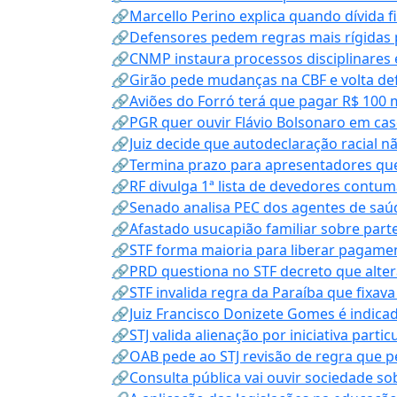
🔗Marcello Perino explica quando dívida f
🔗Defensores pedem regras mais rígidas p
🔗CNMP instaura processos disciplinares
🔗Girão pede mudanças na CBF e volta defe
🔗Aviões do Forró terá que pagar R$ 100 
🔗PGR quer ouvir Flávio Bolsonaro em cas
🔗Juiz decide que autodeclaração racial nã
🔗Termina prazo para apresentadores que
🔗RF divulga 1ª lista de devedores contum
🔗Senado analisa PEC dos agentes de saúd
🔗Afastado usucapião familiar sobre parte
🔗STF forma maioria para liberar pagamen
🔗PRD questiona no STF decreto que alter
🔗STF invalida regra da Paraíba que fixa
🔗Juiz Francisco Donizete Gomes é indic
🔗STJ valida alienação por iniciativa parti
🔗OAB pede ao STJ revisão de regra que 
🔗Consulta pública vai ouvir sociedade s