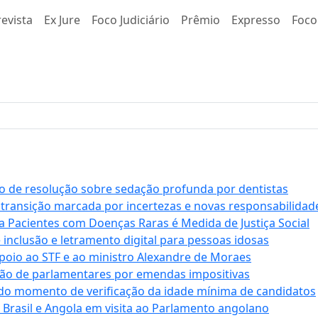
evista
Ex Jure
Foco Judiciário
Prêmio
Expresso
Foco
 de resolução sobre sedação profunda por dentistas
 transição marcada por incertezas e novas responsabilidad
a Pacientes com Doenças Raras é Medida de Justiça Social
e inclusão e letramento digital para pessoas idosas
apoio ao STF e ao ministro Alexandre de Moraes
ção de parlamentares por emendas impositivas
 do momento de verificação da idade mínima de candidatos
e Brasil e Angola em visita ao Parlamento angolano