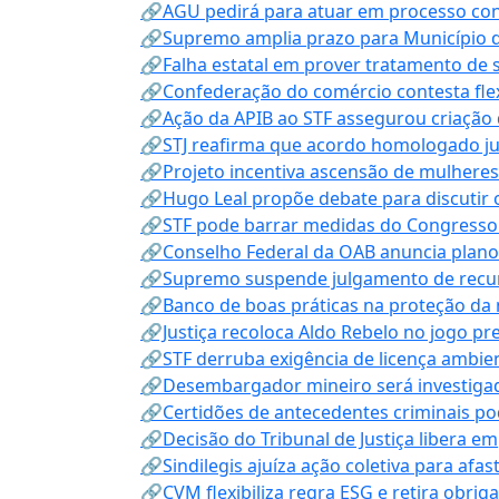
🔗AGU pedirá para atuar em processo con
🔗Supremo amplia prazo para Município d
🔗Falha estatal em prover tratamento de 
🔗Confederação do comércio contesta fle
🔗Ação da APIB ao STF assegurou criação 
🔗STJ reafirma que acordo homologado ju
🔗Projeto incentiva ascensão de mulheres
🔗Hugo Leal propõe debate para discutir o
🔗STF pode barrar medidas do Congresso 
🔗Conselho Federal da OAB anuncia plano na
🔗Supremo suspende julgamento de recur
🔗Banco de boas práticas na proteção da
🔗Justiça recoloca Aldo Rebelo no jogo pr
🔗STF derruba exigência de licença ambien
🔗Desembargador mineiro será investigad
🔗Certidões de antecedentes criminais po
🔗Decisão do Tribunal de Justiça libera 
🔗Sindilegis ajuíza ação coletiva para afa
🔗CVM flexibiliza regra ESG e retira obrig