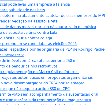
iscal pode levar uma empresa à falência
ara publicidade das bets
 e determina afastamento cautelar de três membros do MP
nder vedação da assistolia fetal
mil de danos morais por uso não autorizado de música
o de suposta calúnia contra Lula
o afasta injúria contra colega
 pretendem se candidatar às eleições 2026
azes respaldada por lei originária de PLP de Rodrigo Pache
e nesta terça
 de imóvel com área total superior a 250 m²
to de penduricalhos retroativos
a regulamentação do Marco Civil da Internet
va reajustes automáticos em propostas orçamentárias
ado novo desembargador do TRF4 por aclamação
cular que não seguiu o artigo 880 do CPC
permite voto sem acompanhamento da sustentação oral
obre transparência da remuneração da magistratura