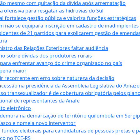
ssão mesmo com quitação da dívida após arrematação
a ofensiva para resgatar as hidrovias do Sul
 fortalece gestão pública e valoriza funções estratégicas
n não se equipara inscrição em cadastro de inadimplentes
sidentes de 21 partidos para explicarem gestão de emenda
ria
stro das Relações Exteriores faltar audiência
 sobre dívidas dos produtores rurais
para enfrentar avanço do crime organizado no país
 pena maior
zir recorrente em erro sobre natureza da decisão
ucessão na presidência da Assembleia Legislativa do Amaz
sso transexualizador é de cobertura obrigatória pelos plan
ucional de representantes da Anafe
to eletrônico
 demora na demarcação de território quilombola em Sergi
Vasco e nomeia novo interventor
 fundos eleitorais para candidaturas de pessoas pretas e 
co no TCE-RS