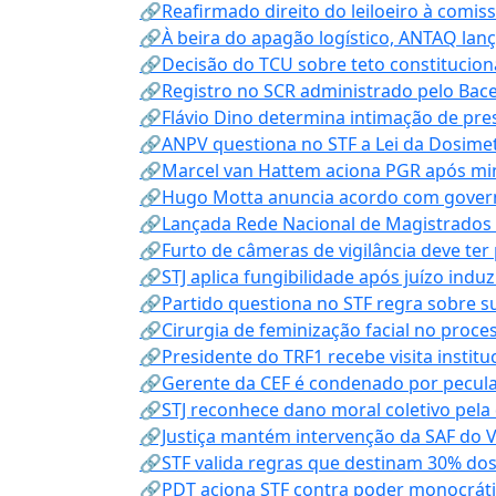
🔗Reafirmado direito do leiloeiro à comi
🔗À beira do apagão logístico, ANTAQ lanç
🔗Decisão do TCU sobre teto constitucional
🔗Registro no SCR administrado pelo Bace
🔗Flávio Dino determina intimação de pre
🔗ANPV questiona no STF a Lei da Dosimet
🔗Marcel van Hattem aciona PGR após mini
🔗Hugo Motta anuncia acordo com governo
🔗Lançada Rede Nacional de Magistrados 
🔗Furto de câmeras de vigilância deve ter
🔗STJ aplica fungibilidade após juízo indu
🔗Partido questiona no STF regra sobre s
🔗Cirurgia de feminização facial no proce
🔗Presidente do TRF1 recebe visita instit
🔗Gerente da CEF é condenado por pecula
🔗STJ reconhece dano moral coletivo pela
🔗Justiça mantém intervenção da SAF do 
🔗STF valida regras que destinam 30% dos
🔗PDT aciona STF contra poder monocráti