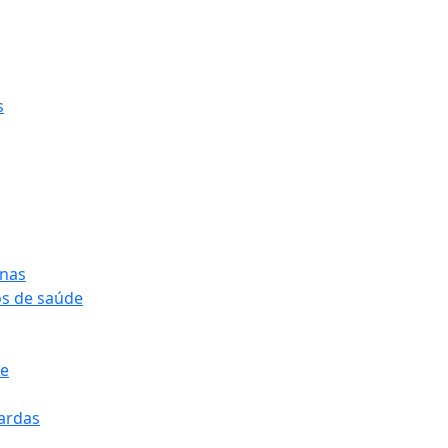
s
onas
os de saúde
pe
pardas