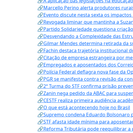
🔗A aplicação das legislações na educação 
🔗Marcello Perino alerta produtores rurai
🔗Evento discute nesta sexta os impactos 
🔗Revogada liminar que mantinha a Suzan
🔗Partido Solidariedade questiona criaç
🔗Desvendando a Complexidade das Estrutu
🔗Gilmar Mendes determina retirada da su
🔗Fachin destaca trajetória instituciona
🔗Citação de empresa estrangeira por mei
🔗Empregados e aposentados dos Correios c
🔗Polícia Federal deflagra nova fase da 
🔗PGR se manifesta contra revisão da co
🔗2ª Turma do STF confirma prisão prevent
🔗Zanin nega pedido da ABAC para suspen
🔗CESTF realiza primeira audiência acadê
🔗O que está acontecendo hoje no Brasil
🔗Supremo condena Eduardo Bolsonaro por 
🔗STF afasta idade mínima para aposentad
🔗Reforma Tributária pode reequilibrar a