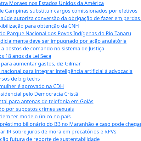
tra Moraes nos Estados Unidos da América
e Campinas substituir cargos comissionados por efetivos
saúde autoriza conversão da obrigação de fazer em perdas
xibilização para obtenção da CNH
do Parque Nacional dos Povos Indígenas do Rio Tanaru
dicialmente deve ser impugnado por ação anulatória
 a postos de comando no sistema de Justiça
s 18 anos da Lei Seca
para aumentar gastos, diz Gilmar
cional para integrar inteligência artificial à advocacia
sos de big techs
 mulher é aprovado na CDH
esidencial pelo Democracia Cristã
tal para antenas de telefonia em Goiás
o por supostos crimes sexuais
dem ter modelo único no país
empréstimo bilionário do BB no Maranhão e caso pode chega
star IR sobre juros de mora em precatórios e RPVs
ação futura de reporte de sustentabilidade