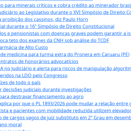
para minerais críticos e cobra crédito ao minerador brasi
ciário ao Legislativo durante o XVI Simpósio de Direito Co
 proibição dos cassinos, diz Paulo Horn
cial durante o 16º Simpósio de Direito Constitucional
dos e pensionistas com doenças graves podem garantir a i
oca teto dos exames da CNH sob análise do TCDF
armácia de Alto Custo
 de medicina para turma extra do Pronera em Caruaru (PE)
ntratos de honorários advocatícios
 no Judiciário e alerta para riscos de manipulação algorít
seridos na LDO pelo Congresso
zes de todo o país
decisões judiciais durante investigações
ara destravar financiamento ao agro
xplica por que o PL 1893/2026 pode mudar a relação entre 
ta e pacientes com mobilidade reduzida utilizem elevado
 de cargos vagos de juiz substituto em 2º Grau em desem
dano moral