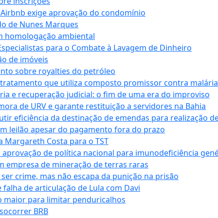
bre inscrições
 Airbnb exige aprovação do condomínio
ndo de Nunes Marques
m homologação ambiental
Especialistas para o Combate à Lavagem de Dinheiro
ão de imóveis
nto sobre royalties do petróleo
ratamento que utiliza composto promissor contra malária 
ia e recuperação judicial: o fim de uma era do improviso
 mora de URV e garante restituição a servidores na Bahia
tir eficiência da destinação de emendas para realização de 
em leilão apesar do pagamento fora do prazo
 Margareth Costa para o TST
provação de política nacional para imunodeficiência gené
m empresa de mineração de terras raras
 ser crime, mas não escapa da punição na prisão
falha de articulação de Lula com Davi
 maior para limitar penduricalhos
 socorrer BRB