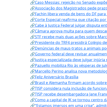
🔗Caso Messias: rejeição no Senado expõe 
🔗Associação dos Magistrados pede prazo
🔗Fachin libera venda de bens do DF para
🔗Corte Especial reafirma que citação po
🔗Cabe à Justiça Federal julgar disputa en
🔗Câmara aprova multa para quem descarta
🔗STF recebe mais duas ações sobre Mar
🔗Presidente do TRF4 presidirá Colégio d
🔗Denúncias de maus-tratos a animais pod
🔗Governo federal deve revisar anualmen
🔗Justiça especializada deve julgar injúria
🔗Pazuello mobiliza Rio às vésperas de ju
🔗Marcello Perino analisa nova metodologi
🔗Feliz Aniversário Brasília
🔗Brasil e Alemanha firmam acordo sobre m
🔗TJSP considera nula inclusão de funcio
🔗TJSP recebe desembargadora Jane Fran
🔗Como a capital de JK se tornou centro da
🔗“Estamos imersos em uma crise”, admi