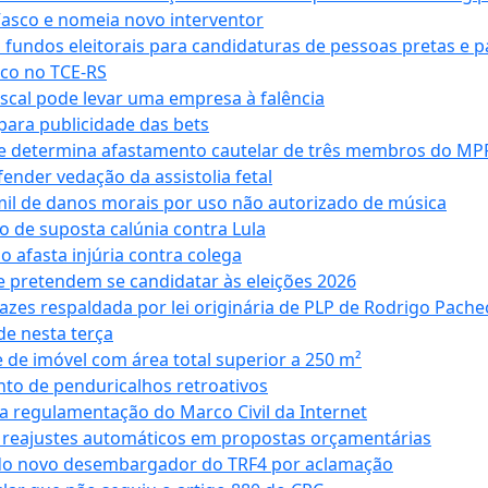
Vasco e nomeia novo interventor
 fundos eleitorais para candidaturas de pessoas pretas e 
co no TCE-RS
iscal pode levar uma empresa à falência
ara publicidade das bets
 e determina afastamento cautelar de três membros do MP
nder vedação da assistolia fetal
mil de danos morais por uso não autorizado de música
o de suposta calúnia contra Lula
o afasta injúria contra colega
 pretendem se candidatar às eleições 2026
azes respaldada por lei originária de PLP de Rodrigo Pache
e nesta terça
 de imóvel com área total superior a 250 m²
to de penduricalhos retroativos
a regulamentação do Marco Civil da Internet
va reajustes automáticos em propostas orçamentárias
ado novo desembargador do TRF4 por aclamação