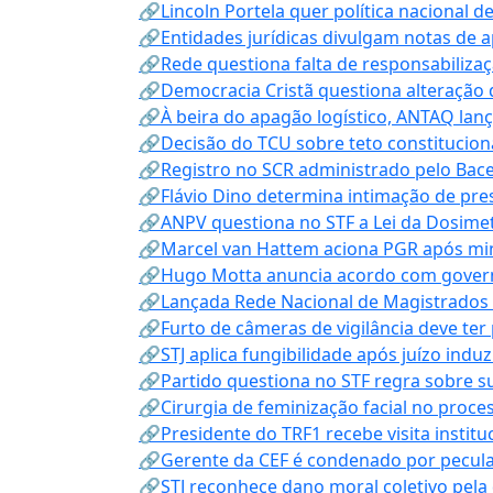
🔗Lincoln Portela quer política nacional d
🔗Entidades jurídicas divulgam notas de 
🔗Rede questiona falta de responsabiliza
🔗Democracia Cristã questiona alteração
🔗À beira do apagão logístico, ANTAQ lanç
🔗Decisão do TCU sobre teto constitucional
🔗Registro no SCR administrado pelo Bace
🔗Flávio Dino determina intimação de pre
🔗ANPV questiona no STF a Lei da Dosimet
🔗Marcel van Hattem aciona PGR após mini
🔗Hugo Motta anuncia acordo com governo
🔗Lançada Rede Nacional de Magistrados 
🔗Furto de câmeras de vigilância deve ter
🔗STJ aplica fungibilidade após juízo indu
🔗Partido questiona no STF regra sobre s
🔗Cirurgia de feminização facial no proce
🔗Presidente do TRF1 recebe visita instit
🔗Gerente da CEF é condenado por pecula
🔗STJ reconhece dano moral coletivo pela