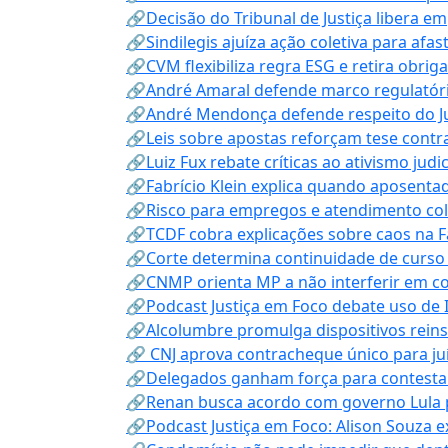
🔗Decisão do Tribunal de Justiça libera 
🔗Sindilegis ajuíza ação coletiva para afa
🔗CVM flexibiliza regra ESG e retira obrig
🔗André Amaral defende marco regulatório 
🔗André Mendonça defende respeito do Judi
🔗Leis sobre apostas reforçam tese contra
🔗Luiz Fux rebate críticas ao ativismo judi
🔗Fabrício Klein explica quando aposenta
🔗Risco para empregos e atendimento col
🔗TCDF cobra explicações sobre caos na F
🔗Corte determina continuidade de curso
🔗CNMP orienta MP a não interferir em co
🔗Podcast Justiça em Foco debate uso de IA
🔗Alcolumbre promulga dispositivos rein
🔗 CNJ aprova contracheque único para juí
🔗Delegados ganham força para contestar 
🔗Renan busca acordo com governo Lula p
🔗Podcast Justiça em Foco: Alison Souza e