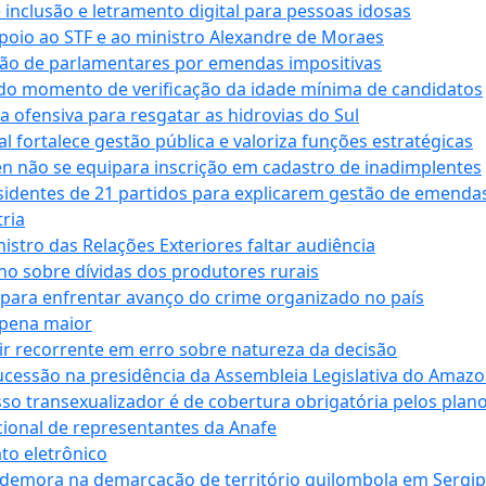
e inclusão e letramento digital para pessoas idosas
apoio ao STF e ao ministro Alexandre de Moraes
ção de parlamentares por emendas impositivas
 do momento de verificação da idade mínima de candidatos
a ofensiva para resgatar as hidrovias do Sul
 fortalece gestão pública e valoriza funções estratégicas
n não se equipara inscrição em cadastro de inadimplentes
sidentes de 21 partidos para explicarem gestão de emenda
ria
stro das Relações Exteriores faltar audiência
 sobre dívidas dos produtores rurais
para enfrentar avanço do crime organizado no país
 pena maior
zir recorrente em erro sobre natureza da decisão
ucessão na presidência da Assembleia Legislativa do Amaz
sso transexualizador é de cobertura obrigatória pelos plan
ucional de representantes da Anafe
to eletrônico
 demora na demarcação de território quilombola em Sergi