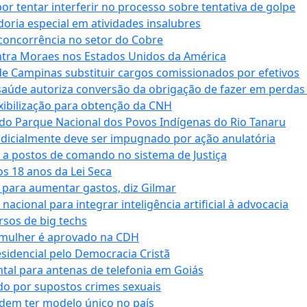
tentar interferir no processo sobre tentativa de golpe
oria especial em atividades insalubres
 concorrência no setor do Cobre
tra Moraes nos Estados Unidos da América
e Campinas substituir cargos comissionados por efetivos
saúde autoriza conversão da obrigação de fazer em perdas
xibilização para obtenção da CNH
do Parque Nacional dos Povos Indígenas do Rio Tanaru
dicialmente deve ser impugnado por ação anulatória
 a postos de comando no sistema de Justiça
s 18 anos da Lei Seca
para aumentar gastos, diz Gilmar
cional para integrar inteligência artificial à advocacia
sos de big techs
 mulher é aprovado na CDH
esidencial pelo Democracia Cristã
tal para antenas de telefonia em Goiás
o por supostos crimes sexuais
dem ter modelo único no país