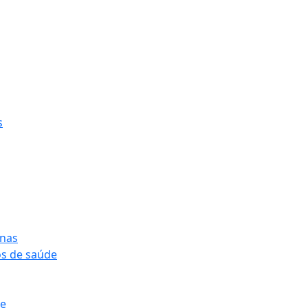
s
onas
os de saúde
pe