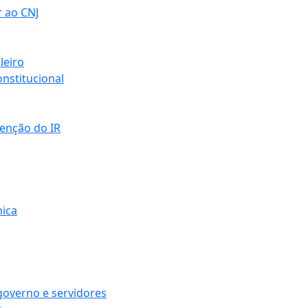
r ao CNJ
leiro
nstitucional
senção do IR
mica
governo e servidores