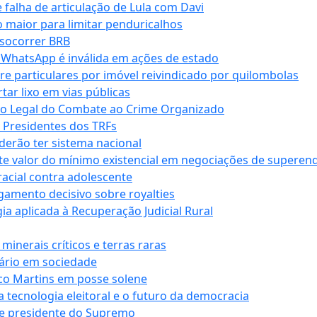
falha de articulação de Lula com Davi
 maior para limitar penduricalhos
 socorrer BRB
r WhatsApp é inválida em ações de estado
tre particulares por imóvel reivindicado por quilombolas
r lixo em vias públicas
co Legal do Combate ao Crime Organizado
e Presidentes dos TRFs
erão ter sistema nacional
te valor do mínimo existencial em negociações de superen
 racial contra adolescente
lgamento decisivo sobre royalties
a aplicada à Recuperação Judicial Rural
inerais críticos e terras raras
nário em sociedade
co Martins em posse solene
 tecnologia eleitoral e o futuro da democracia
te presidente do Supremo