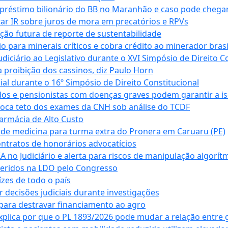
empréstimo bilionário do BB no Maranhão e caso pode chega
star IR sobre juros de mora em precatórios e RPVs
ação futura de reporte de sustentabilidade
para minerais críticos e cobra crédito ao minerador brasi
ciário ao Legislativo durante o XVI Simpósio de Direito Co
 proibição dos cassinos, diz Paulo Horn
cial durante o 16º Simpósio de Direito Constitucional
dos e pensionistas com doenças graves podem garantir a i
oca teto dos exames da CNH sob análise do TCDF
armácia de Alto Custo
 de medicina para turma extra do Pronera em Caruaru (PE)
ntratos de honorários advocatícios
 no Judiciário e alerta para riscos de manipulação algorít
seridos na LDO pelo Congresso
zes de todo o país
decisões judiciais durante investigações
ara destravar financiamento ao agro
xplica por que o PL 1893/2026 pode mudar a relação entre 