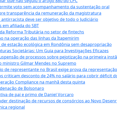
cular que não seguiu o artigo 880 do CPC
permite voto sem acompanhamento da sustentação oral
obre transparência da remuneração da magistratura
antirracista deve ser objetivo de todo o Judiciário
s em afiliada do SBT
da Reforma Tributária no setor de fintechs
o na operação das linhas da Itapemirim
ão de estação ecológica em Rondônia sem desapropriação
ras Societárias: Um Guia para Investigações Eficazes
spensão de processos sobre pejotização na primeira instâ
l do ministro Gilmar Mendes no Supremo
o de representante no Brasil exige prova da representaçã
riticam desconto de 24% no salário para cobrir déficit do
Operação Compliance na manhã desta quinta
ndenação de Bolsonaro
iva de pai e primo de Daniel Vorcaro
der destinação de recursos de consórcios ao Novo Desenro
mica regional