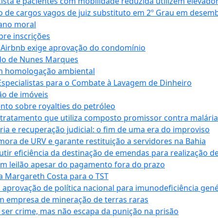
ta e pacientes com mobilidade reduzida utilizem elevado
 de cargos vagos de juiz substituto em 2º Grau em desem
dano moral
bre inscrições
 Airbnb exige aprovação do condomínio
ndo de Nunes Marques
m homologação ambiental
Especialistas para o Combate à Lavagem de Dinheiro
ão de imóveis
nto sobre royalties do petróleo
ratamento que utiliza composto promissor contra malária 
ia e recuperação judicial: o fim de uma era do improviso
 mora de URV e garante restituição a servidores na Bahia
tir eficiência da destinação de emendas para realização de 
em leilão apesar do pagamento fora do prazo
 Margareth Costa para o TST
provação de política nacional para imunodeficiência gené
m empresa de mineração de terras raras
 ser crime, mas não escapa da punição na prisão