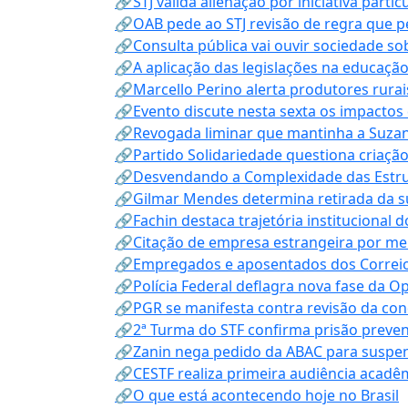
🔗STJ valida alienação por iniciativa parti
🔗OAB pede ao STJ revisão de regra que 
🔗Consulta pública vai ouvir sociedade s
🔗A aplicação das legislações na educação 
🔗Marcello Perino alerta produtores rurai
🔗Evento discute nesta sexta os impactos 
🔗Revogada liminar que mantinha a Suzan
🔗Partido Solidariedade questiona criaç
🔗Desvendando a Complexidade das Estrutu
🔗Gilmar Mendes determina retirada da su
🔗Fachin destaca trajetória instituciona
🔗Citação de empresa estrangeira por mei
🔗Empregados e aposentados dos Correios c
🔗Polícia Federal deflagra nova fase da 
🔗PGR se manifesta contra revisão da co
🔗2ª Turma do STF confirma prisão prevent
🔗Zanin nega pedido da ABAC para suspen
🔗CESTF realiza primeira audiência acadê
🔗O que está acontecendo hoje no Brasil