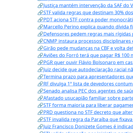
🔗Justiça mantém intervenção da SAF do 
🔗STF valida regras que destinam 30% dos
🔗PDT aciona STF contra poder monocráti
🔗Marcello Perino explica quando dívida f
🔗Defensores pedem regras mais rígidas p
🔗CNMP instaura processos disciplinares
🔗Girão pede mudanças na CBF e volta defe
🔗Aviões do Forró terá que pagar R$ 100 
🔗PGR quer ouvir Flávio Bolsonaro em cas
🔗Juiz decide que autodeclaração racial nã
🔗Termina prazo para apresentadores que
🔗RF divulga 1ª lista de devedores contum
🔗Senado analisa PEC dos agentes de saúd
🔗Afastado usucapião familiar sobre parte
🔗STF forma maioria para liberar pagamen
🔗PRD questiona no STF decreto que alter
🔗STF invalida regra da Paraíba que fixa
🔗Juiz Francisco Donizete Gomes é indic