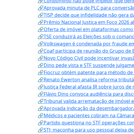
🔗Condomínio não pode impedir que dentis
🔗Aprovada minuta de PLC para conversão
🔗TJSP decide que infidelidade não gera 
🔗Prêmio Nacional Justiça em Foco 2026 a
🔗Oferta de imóvel em plataformas como
🔗TSE conduzirá as Eleições sob o coma
🔗Volkswagen é condenada por fraude e
🔗Coaf participa de reunião do Grupo de 
🔗Novo Código Civil pode incentivar invas
🔗Dino pede vista e STF suspende julgame
🔗Fiocruz obtém patente para método de t
🔗Renato Ewerton analisa reforma tributár
🔗Justiça Federal afasta IR sobre juros de
🔗Flávio Dino convoca audiência para discu
🔗Tribunal valida arrematação de imóvel 
🔗Aprovada indicação da desembargadora
🔗Médicos e pacientes cobram na Câmara a
🔗Partido questiona no STF operações co
🔗STJ: maconha para uso pessoal deixa de