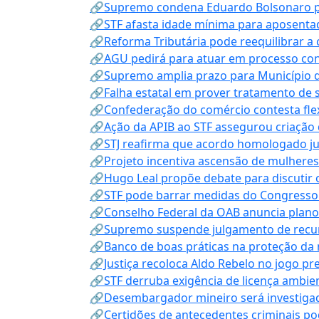
🔗Supremo condena Eduardo Bolsonaro por 
🔗STF afasta idade mínima para aposentad
🔗Reforma Tributária pode reequilibrar a
🔗AGU pedirá para atuar em processo con
🔗Supremo amplia prazo para Município d
🔗Falha estatal em prover tratamento de 
🔗Confederação do comércio contesta fle
🔗Ação da APIB ao STF assegurou criação 
🔗STJ reafirma que acordo homologado ju
🔗Projeto incentiva ascensão de mulheres
🔗Hugo Leal propõe debate para discutir o
🔗STF pode barrar medidas do Congresso 
🔗Conselho Federal da OAB anuncia plano na
🔗Supremo suspende julgamento de recur
🔗Banco de boas práticas na proteção da
🔗Justiça recoloca Aldo Rebelo no jogo pr
🔗STF derruba exigência de licença ambien
🔗Desembargador mineiro será investigad
🔗Certidões de antecedentes criminais po