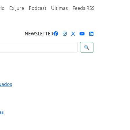
rio
Ex Jure
Podcast
Últimas
Feeds RSS
NEWSLETTER
🔍
quados
es