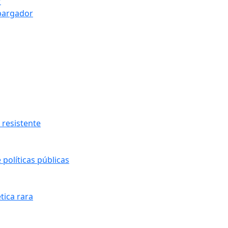
r
bargador
resistente
políticas públicas
tica rara