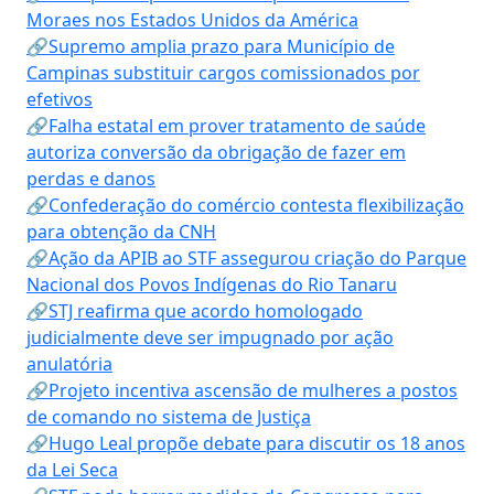
Moraes nos Estados Unidos da América
🔗Supremo amplia prazo para Município de
Campinas substituir cargos comissionados por
efetivos
🔗Falha estatal em prover tratamento de saúde
autoriza conversão da obrigação de fazer em
perdas e danos
🔗Confederação do comércio contesta flexibilização
para obtenção da CNH
🔗Ação da APIB ao STF assegurou criação do Parque
Nacional dos Povos Indígenas do Rio Tanaru
🔗STJ reafirma que acordo homologado
judicialmente deve ser impugnado por ação
anulatória
🔗Projeto incentiva ascensão de mulheres a postos
de comando no sistema de Justiça
🔗Hugo Leal propõe debate para discutir os 18 anos
da Lei Seca