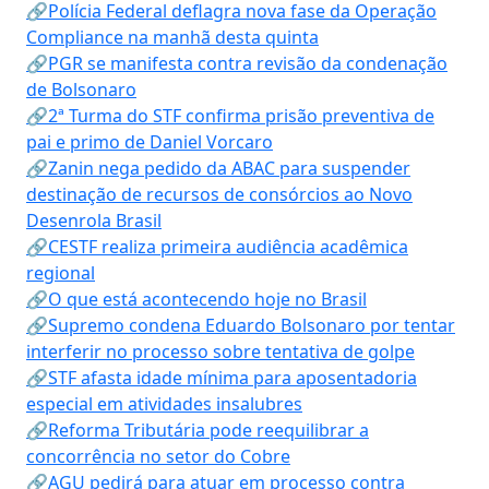
🔗Polícia Federal deflagra nova fase da Operação
Compliance na manhã desta quinta
🔗PGR se manifesta contra revisão da condenação
de Bolsonaro
🔗2ª Turma do STF confirma prisão preventiva de
pai e primo de Daniel Vorcaro
🔗Zanin nega pedido da ABAC para suspender
destinação de recursos de consórcios ao Novo
Desenrola Brasil
🔗CESTF realiza primeira audiência acadêmica
regional
🔗O que está acontecendo hoje no Brasil
🔗Supremo condena Eduardo Bolsonaro por tentar
interferir no processo sobre tentativa de golpe
🔗STF afasta idade mínima para aposentadoria
especial em atividades insalubres
🔗Reforma Tributária pode reequilibrar a
concorrência no setor do Cobre
🔗AGU pedirá para atuar em processo contra