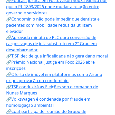
🔗Podcast Justiça em Foco: Alison Souza explica por
que o PL 1893/2026 pode mudar a relação entre
governo e servidores
🔗Condomínio não pode impedir que dentista e
pacientes com mobilidade reduzida utilizem
elevador
🔗Aprovada minuta de PLC para conversão de
cargos vagos de juiz substituto em 2º Grau em
desembargador
🔗TJSP decide que infidelidade não gera dano moral
🔗Prêmio Nacional Justiça em Foco 2026 abre
inscrições
🔗Oferta de imóvel em plataformas como Airbnb
exige aprovação do condomínio
🔗TSE conduzirá as Eleições sob o comando de
Nunes Marques
🔗Volkswagen é condenada por fraude em
homologação ambiental
🔗Coaf participa de reunião do Grupo de