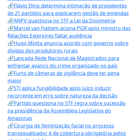
🔗Flávio Dino determina intimação de presidentes
de 21 partidos para explicarem gestão de emendas
🔗ANPV questiona no STF a Lei da Dosimetria
🔗Marcel van Hattem aciona PGR após ministro das
Relações Exteriores faltar audiência
🔗Hugo Motta anuncia acordo com governo sobre
dívidas dos produtores rurais
🔗Lançada Rede Nacional de Magistrados para
enfrentar avanço do crime organizado no país
🔗Furto de câmeras de vigilância deve ter pena
maior
🔗STJ aplica fungibilidade após juízo induzir
recorrente em erro sobre natureza da decisão
🔗Partido questiona no STF regra sobre sucessão
na presidência da Assembleia Legislativa do
Amazonas
🔗Cirurgia de feminização facial no processo
transexualizador é de cobertura obrigatória pelos