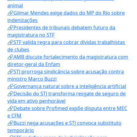
animal
🔗Gilmar Mendes exige dados do MP do Rio sobre
indenizações
🔗Presidentes de tribunais debatem futuro da
magistratura no STF
🔗STF valida regra para cobrar dívidas trabalhistas
de clubes
🔗AMB discute fortalecimento da magistratura com
diretor-geral da Enfam
🔗STJ prorroga sindicância sobre acusação contra
ministro Marco Buzzi
🔗Governança natural sobre a inteligência artificial
🔗Decisão do STJ transforma resgate de seguro de
vida em ativo penhorável
🔗Debate sobre Profimed expõe disputa entre MEC
e CFM
🔗Buzzi nega acusações e STJ convoca substituto
temporário