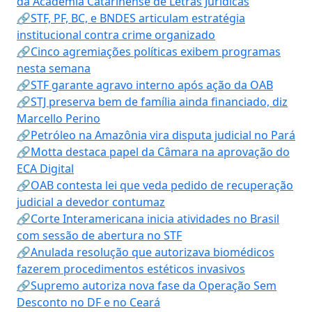
da Academia Catarinense de Letras Jurídicas
🔗STF, PF, BC, e BNDES articulam estratégia
institucional contra crime organizado
🔗Cinco agremiações políticas exibem programas
nesta semana
🔗STF garante agravo interno após ação da OAB
🔗STJ preserva bem de família ainda financiado, diz
Marcello Perino
🔗Petróleo na Amazônia vira disputa judicial no Pará
🔗Motta destaca papel da Câmara na aprovação do
ECA Digital
🔗OAB contesta lei que veda pedido de recuperação
judicial a devedor contumaz
🔗Corte Interamericana inicia atividades no Brasil
com sessão de abertura no STF
🔗Anulada resolução que autorizava biomédicos
fazerem procedimentos estéticos invasivos
🔗Supremo autoriza nova fase da Operação Sem
Desconto no DF e no Ceará