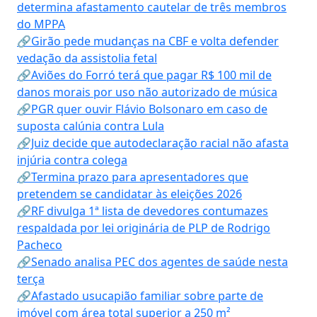
determina afastamento cautelar de três membros
do MPPA
🔗Girão pede mudanças na CBF e volta defender
vedação da assistolia fetal
🔗Aviões do Forró terá que pagar R$ 100 mil de
danos morais por uso não autorizado de música
🔗PGR quer ouvir Flávio Bolsonaro em caso de
suposta calúnia contra Lula
🔗Juiz decide que autodeclaração racial não afasta
injúria contra colega
🔗Termina prazo para apresentadores que
pretendem se candidatar às eleições 2026
🔗RF divulga 1ª lista de devedores contumazes
respaldada por lei originária de PLP de Rodrigo
Pacheco
🔗Senado analisa PEC dos agentes de saúde nesta
terça
🔗Afastado usucapião familiar sobre parte de
imóvel com área total superior a 250 m²