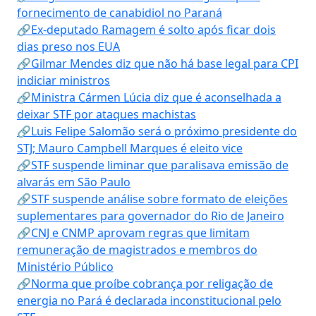
fornecimento de canabidiol no Paraná
🔗Ex-deputado Ramagem é solto após ficar dois
dias preso nos EUA
🔗Gilmar Mendes diz que não há base legal para CPI
indiciar ministros
🔗Ministra Cármen Lúcia diz que é aconselhada a
deixar STF por ataques machistas
🔗Luis Felipe Salomão será o próximo presidente do
STJ; Mauro Campbell Marques é eleito vice
🔗STF suspende liminar que paralisava emissão de
alvarás em São Paulo
🔗STF suspende análise sobre formato de eleições
suplementares para governador do Rio de Janeiro
🔗CNJ e CNMP aprovam regras que limitam
remuneração de magistrados e membros do
Ministério Público
🔗Norma que proíbe cobrança por religação de
energia no Pará é declarada inconstitucional pelo