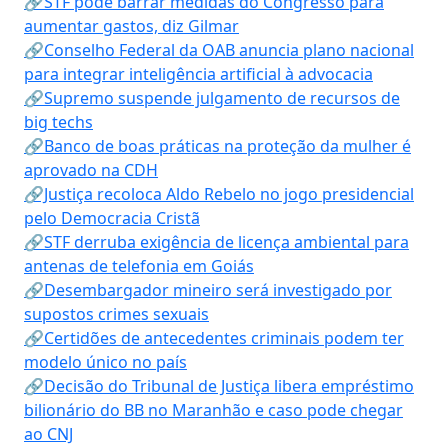
🔗STF pode barrar medidas do Congresso para
aumentar gastos, diz Gilmar
🔗Conselho Federal da OAB anuncia plano nacional
para integrar inteligência artificial à advocacia
🔗Supremo suspende julgamento de recursos de
big techs
🔗Banco de boas práticas na proteção da mulher é
aprovado na CDH
🔗Justiça recoloca Aldo Rebelo no jogo presidencial
pelo Democracia Cristã
🔗STF derruba exigência de licença ambiental para
antenas de telefonia em Goiás
🔗Desembargador mineiro será investigado por
supostos crimes sexuais
🔗Certidões de antecedentes criminais podem ter
modelo único no país
🔗Decisão do Tribunal de Justiça libera empréstimo
bilionário do BB no Maranhão e caso pode chegar
ao CNJ