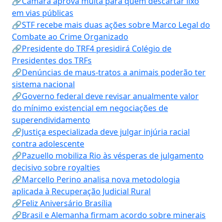
🔗Câmara aprova multa para quem descartar lixo
em vias públicas
🔗STF recebe mais duas ações sobre Marco Legal do
Combate ao Crime Organizado
🔗Presidente do TRF4 presidirá Colégio de
Presidentes dos TRFs
🔗Denúncias de maus-tratos a animais poderão ter
sistema nacional
🔗Governo federal deve revisar anualmente valor
do mínimo existencial em negociações de
superendividamento
🔗Justiça especializada deve julgar injúria racial
contra adolescente
🔗Pazuello mobiliza Rio às vésperas de julgamento
decisivo sobre royalties
🔗Marcello Perino analisa nova metodologia
aplicada à Recuperação Judicial Rural
🔗Feliz Aniversário Brasília
🔗Brasil e Alemanha firmam acordo sobre minerais