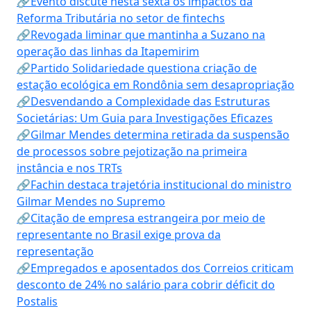
🔗Evento discute nesta sexta os impactos da
Reforma Tributária no setor de fintechs
🔗Revogada liminar que mantinha a Suzano na
operação das linhas da Itapemirim
🔗Partido Solidariedade questiona criação de
estação ecológica em Rondônia sem desapropriação
🔗Desvendando a Complexidade das Estruturas
Societárias: Um Guia para Investigações Eficazes
🔗Gilmar Mendes determina retirada da suspensão
de processos sobre pejotização na primeira
instância e nos TRTs
🔗Fachin destaca trajetória institucional do ministro
Gilmar Mendes no Supremo
🔗Citação de empresa estrangeira por meio de
representante no Brasil exige prova da
representação
🔗Empregados e aposentados dos Correios criticam
desconto de 24% no salário para cobrir déficit do
Postalis