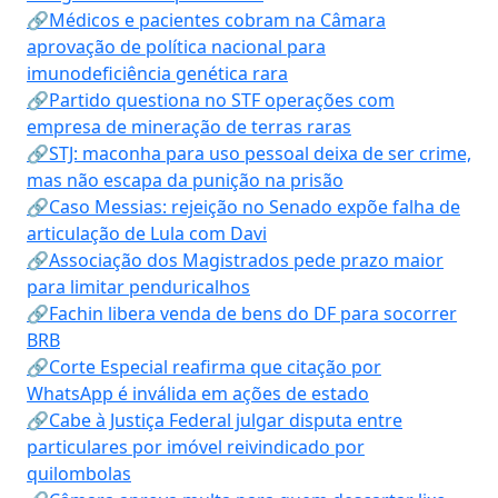
🔗Médicos e pacientes cobram na Câmara
aprovação de política nacional para
imunodeficiência genética rara
🔗Partido questiona no STF operações com
empresa de mineração de terras raras
🔗STJ: maconha para uso pessoal deixa de ser crime,
mas não escapa da punição na prisão
🔗Caso Messias: rejeição no Senado expõe falha de
articulação de Lula com Davi
🔗Associação dos Magistrados pede prazo maior
para limitar penduricalhos
🔗Fachin libera venda de bens do DF para socorrer
BRB
🔗Corte Especial reafirma que citação por
WhatsApp é inválida em ações de estado
🔗Cabe à Justiça Federal julgar disputa entre
particulares por imóvel reivindicado por
quilombolas