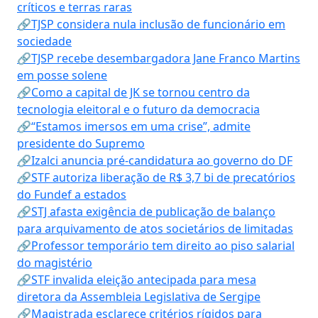
críticos e terras raras
🔗TJSP considera nula inclusão de funcionário em
sociedade
🔗TJSP recebe desembargadora Jane Franco Martins
em posse solene
🔗Como a capital de JK se tornou centro da
tecnologia eleitoral e o futuro da democracia
🔗“Estamos imersos em uma crise”, admite
presidente do Supremo
🔗Izalci anuncia pré-candidatura ao governo do DF
🔗STF autoriza liberação de R$ 3,7 bi de precatórios
do Fundef a estados
🔗STJ afasta exigência de publicação de balanço
para arquivamento de atos societários de limitadas
🔗Professor temporário tem direito ao piso salarial
do magistério
🔗STF invalida eleição antecipada para mesa
diretora da Assembleia Legislativa de Sergipe
🔗Magistrada esclarece critérios rígidos para