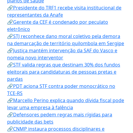
planos de saúde
🔗Presidente do TRF1 recebe visita institucional de
representantes da Anafe
🔗Gerente da CEF é condenado por peculato
eletrônico
🔗STJ reconhece dano moral coletivo pela demora
na demarcação de território quilombola em Sergipe
🔗Justiça mantém intervenção da SAF do Vasco e
nomeia novo interventor
🔗STF valida regras que destinam 30% dos fundos
eleitorais para candidaturas de pessoas pretas e
pardas
🔗PDT aciona STF contra poder monocrático no
TCE-RS
🔗Marcello Perino explica quando dívida fiscal pode
levar uma empresa à falência
🔗Defensores pedem regras mais rígidas para
publicidade das bets
🔗CNMP instaura processos disciplinares e