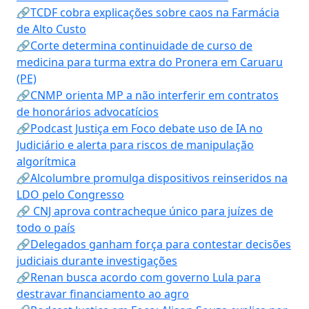
🔗TCDF cobra explicações sobre caos na Farmácia
de Alto Custo
🔗Corte determina continuidade de curso de
medicina para turma extra do Pronera em Caruaru
(PE)
🔗CNMP orienta MP a não interferir em contratos
de honorários advocatícios
🔗Podcast Justiça em Foco debate uso de IA no
Judiciário e alerta para riscos de manipulação
algorítmica
🔗Alcolumbre promulga dispositivos reinseridos na
LDO pelo Congresso
🔗 CNJ aprova contracheque único para juízes de
todo o país
🔗Delegados ganham força para contestar decisões
judiciais durante investigações
🔗Renan busca acordo com governo Lula para
destravar financiamento ao agro