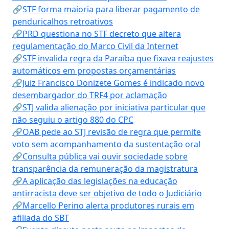
🔗STF forma maioria para liberar pagamento de
penduricalhos retroativos
🔗PRD questiona no STF decreto que altera
regulamentação do Marco Civil da Internet
🔗STF invalida regra da Paraíba que fixava reajustes
automáticos em propostas orçamentárias
🔗Juiz Francisco Donizete Gomes é indicado novo
desembargador do TRF4 por aclamação
🔗STJ valida alienação por iniciativa particular que
não seguiu o artigo 880 do CPC
🔗OAB pede ao STJ revisão de regra que permite
voto sem acompanhamento da sustentação oral
🔗Consulta pública vai ouvir sociedade sobre
transparência da remuneração da magistratura
🔗A aplicação das legislações na educação
antirracista deve ser objetivo de todo o Judiciário
🔗Marcello Perino alerta produtores rurais em
afiliada do SBT