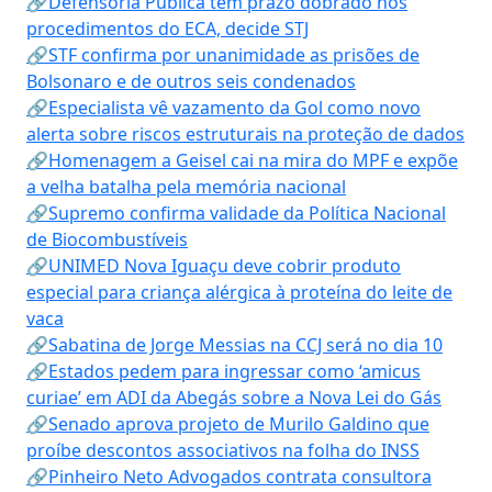
🔗Defensoria Pública tem prazo dobrado nos
procedimentos do ECA, decide STJ
🔗STF confirma por unanimidade as prisões de
Bolsonaro e de outros seis condenados
🔗Especialista vê vazamento da Gol como novo
alerta sobre riscos estruturais na proteção de dados
🔗Homenagem a Geisel cai na mira do MPF e expõe
a velha batalha pela memória nacional
🔗Supremo confirma validade da Política Nacional
de Biocombustíveis
🔗UNIMED Nova Iguaçu deve cobrir produto
especial para criança alérgica à proteína do leite de
vaca
🔗Sabatina de Jorge Messias na CCJ será no dia 10
🔗Estados pedem para ingressar como ‘amicus
curiae’ em ADI da Abegás sobre a Nova Lei do Gás
🔗Senado aprova projeto de Murilo Galdino que
proíbe descontos associativos na folha do INSS
🔗Pinheiro Neto Advogados contrata consultora