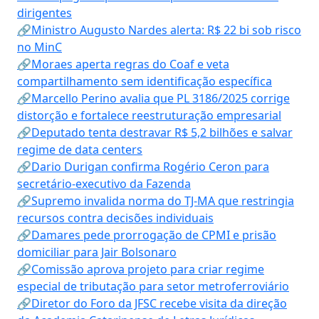
dirigentes
🔗Ministro Augusto Nardes alerta: R$ 22 bi sob risco
no MinC
🔗Moraes aperta regras do Coaf e veta
compartilhamento sem identificação específica
🔗Marcello Perino avalia que PL 3186/2025 corrige
distorção e fortalece reestruturação empresarial
🔗Deputado tenta destravar R$ 5,2 bilhões e salvar
regime de data centers
🔗Dario Durigan confirma Rogério Ceron para
secretário-executivo da Fazenda
🔗Supremo invalida norma do TJ-MA que restringia
recursos contra decisões individuais
🔗Damares pede prorrogação de CPMI e prisão
domiciliar para Jair Bolsonaro
🔗Comissão aprova projeto para criar regime
especial de tributação para setor metroferroviário
🔗Diretor do Foro da JFSC recebe visita da direção