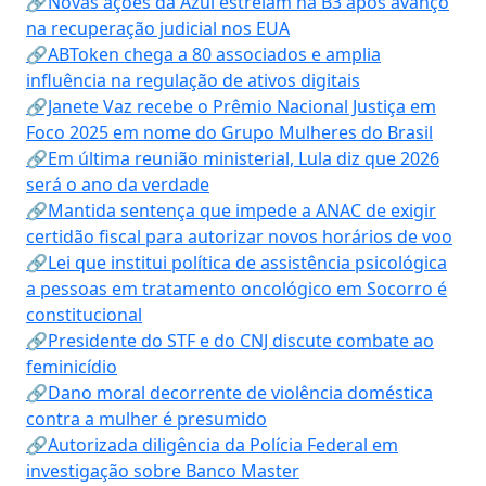
🔗Novas ações da Azul estreiam na B3 após avanço
na recuperação judicial nos EUA
🔗ABToken chega a 80 associados e amplia
influência na regulação de ativos digitais
🔗Janete Vaz recebe o Prêmio Nacional Justiça em
Foco 2025 em nome do Grupo Mulheres do Brasil
🔗Em última reunião ministerial, Lula diz que 2026
será o ano da verdade
🔗Mantida sentença que impede a ANAC de exigir
certidão fiscal para autorizar novos horários de voo
🔗Lei que institui política de assistência psicológica
a pessoas em tratamento oncológico em Socorro é
constitucional
🔗Presidente do STF e do CNJ discute combate ao
feminicídio
🔗Dano moral decorrente de violência doméstica
contra a mulher é presumido
🔗Autorizada diligência da Polícia Federal em
investigação sobre Banco Master