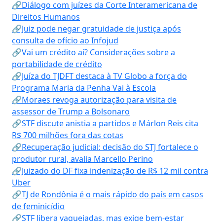
🔗Diálogo com juízes da Corte Interamericana de
Direitos Humanos
🔗Juiz pode negar gratuidade de justiça após
consulta de ofício ao Infojud
🔗Vai um crédito aí? Considerações sobre a
portabilidade de crédito
🔗Juíza do TJDFT destaca à TV Globo a força do
Programa Maria da Penha Vai à Escola
🔗Moraes revoga autorização para visita de
assessor de Trump a Bolsonaro
🔗STF discute anistia a partidos e Márlon Reis cita
R$ 700 milhões fora das cotas
🔗Recuperação judicial: decisão do STJ fortalece o
produtor rural, avalia Marcello Perino
🔗Juizado do DF fixa indenização de R$ 12 mil contra
Uber
🔗TJ de Rondônia é o mais rápido do país em casos
de feminicídio
🔗STF libera vaquejadas, mas exige bem-estar