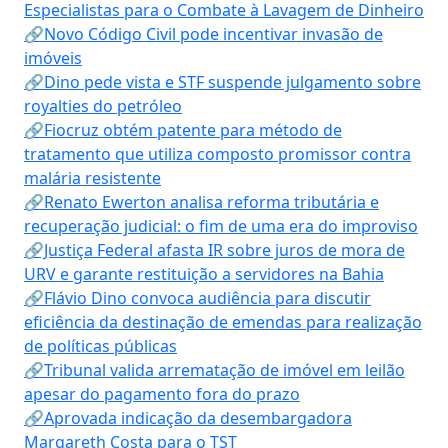
Especialistas para o Combate à Lavagem de Dinheiro
🔗Novo Código Civil pode incentivar invasão de
imóveis
🔗Dino pede vista e STF suspende julgamento sobre
royalties do petróleo
🔗Fiocruz obtém patente para método de
tratamento que utiliza composto promissor contra
malária resistente
🔗Renato Ewerton analisa reforma tributária e
recuperação judicial: o fim de uma era do improviso
🔗Justiça Federal afasta IR sobre juros de mora de
URV e garante restituição a servidores na Bahia
🔗Flávio Dino convoca audiência para discutir
eficiência da destinação de emendas para realização
de políticas públicas
🔗Tribunal valida arrematação de imóvel em leilão
apesar do pagamento fora do prazo
🔗Aprovada indicação da desembargadora
Margareth Costa para o TST