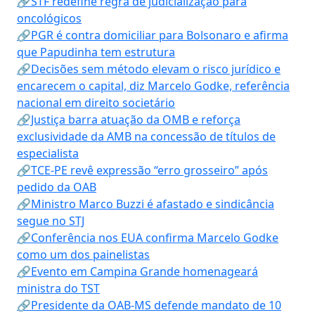
🔗STF redefine regra de judicialização para
oncológicos
🔗PGR é contra domiciliar para Bolsonaro e afirma
que Papudinha tem estrutura
🔗Decisões sem método elevam o risco jurídico e
encarecem o capital, diz Marcelo Godke, referência
nacional em direito societário
🔗Justiça barra atuação da OMB e reforça
exclusividade da AMB na concessão de títulos de
especialista
🔗TCE-PE revê expressão “erro grosseiro” após
pedido da OAB
🔗Ministro Marco Buzzi é afastado e sindicância
segue no STJ
🔗Conferência nos EUA confirma Marcelo Godke
como um dos painelistas
🔗Evento em Campina Grande homenageará
ministra do TST
🔗Presidente da OAB-MS defende mandato de 10