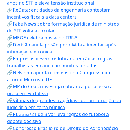
anos no STF e eleva tensão institucional
🔗ReData: entidades da engenharia contestam
incentivos fiscais a data centers
🔗Fake News sobre formação jurídica de ministros
do STF volta a circular
🔗MEGE celebra posse no TRF-3
🔗Decisão anula prisão por dívida alimentar após
intimação eletrônica
🔗Empresas devem redobrar atenção às regras
trabalhistas em ano com muitos feriados
🔗Nelsinho aponta consenso no Congresso por
acordo Mercosul-UE
🔗MP do Ceará investiga cobrança por acesso à
praia em Fortaleza
🔗Vítimas de grandes tragédias cobram atuação do
Judiciário em carta pública
🔗PL 3353/21 de Bivar leva regras do futebol a
debate decisivo
🔗Congresso Brasileiro de Direito do Agronegócio