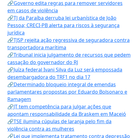
🔗Governo edita regras para remover servidores
em casos de violência
🔗TJ da Paraíba derruba lei urbanística de João
Pessoa; CRECI-PB alerta para riscos à segurança
jurídica
🔗TJSP rejeita ação regressiva de seguradora contra
transportadora marítima
🔗Tribunal inicia julgamento de recursos que pedem
cassação do governador do RJ
🔗Juíza federal Ivani Silva da Luz será empossada
desembargadora do TRF1 no dia 17
🔗Determinado bloqueio integral de emendas
parlamentares propostas por Eduardo Bolsonaro e
Ramagem
🔗JT tem competência para julgar ações que
apontam responsabilidade da Braskem em Maceió
🔗TSE ilumina cúpulas de laranja pelo fim da
violência contra as mulheres
🔗Lei que implementa tratamento contra depressão