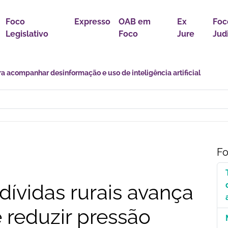
Foco
Expresso
OAB em
Ex
Foc
Legislativo
Foco
Jure
Judi
r política para proteção de crianças e adolescentes contra conteúdo
Fo
ívidas rurais avança
 reduzir pressão