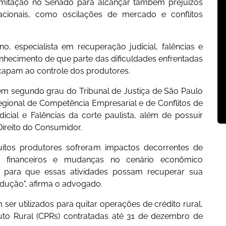
mitação no Senado para alcançar também prejuízos
nacionais, como oscilações de mercado e conflitos
, especialista em recuperação judicial, falências e
econhecimento de que parte das dificuldades enfrentadas
capam ao controle dos produtores.
 em segundo grau do Tribunal de Justiça de São Paulo
egional de Competência Empresarial e de Conflitos de
icial e Falências da corte paulista, além de possuir
ireito do Consumidor.
itos produtores sofreram impactos decorrentes de
s financeiros e mudanças no cenário econômico
ões para que essas atividades possam recuperar sua
odução", afirma o advogado.
er utilizados para quitar operações de crédito rural,
to Rural (CPRs) contratadas até 31 de dezembro de