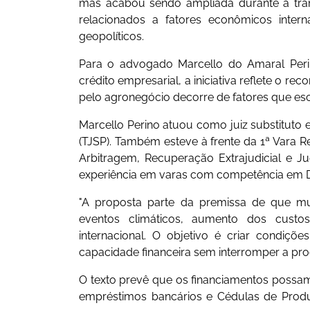
mas acabou sendo ampliada durante a tra
relacionados a fatores econômicos inter
geopolíticos.
Para o advogado Marcello do Amaral Perino
crédito empresarial, a iniciativa reflete o r
pelo agronegócio decorre de fatores que es
Marcello Perino atuou como juiz substituto
(TJSP). Também esteve à frente da 1ª Vara R
Arbitragem, Recuperação Extrajudicial e Jud
experiência em varas com competência em D
"A proposta parte da premissa de que mu
eventos climáticos, aumento dos custo
internacional. O objetivo é criar condiç
capacidade financeira sem interromper a pr
O texto prevê que os financiamentos possam s
empréstimos bancários e Cédulas de Produ