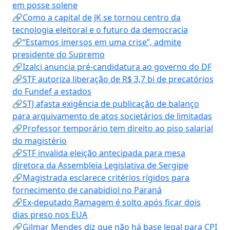
em posse solene
🔗Como a capital de JK se tornou centro da
tecnologia eleitoral e o futuro da democracia
🔗“Estamos imersos em uma crise”, admite
presidente do Supremo
🔗Izalci anuncia pré-candidatura ao governo do DF
🔗STF autoriza liberação de R$ 3,7 bi de precatórios
do Fundef a estados
🔗STJ afasta exigência de publicação de balanço
para arquivamento de atos societários de limitadas
🔗Professor temporário tem direito ao piso salarial
do magistério
🔗STF invalida eleição antecipada para mesa
diretora da Assembleia Legislativa de Sergipe
🔗Magistrada esclarece critérios rígidos para
fornecimento de canabidiol no Paraná
🔗Ex-deputado Ramagem é solto após ficar dois
dias preso nos EUA
🔗Gilmar Mendes diz que não há base legal para CPI