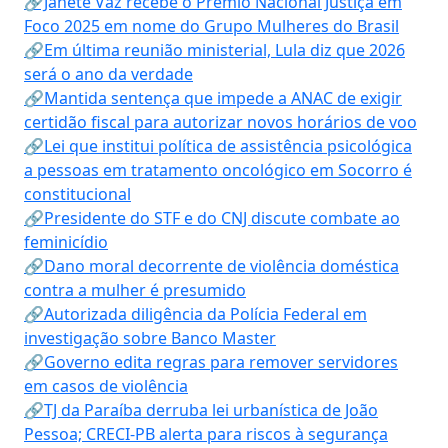
🔗Janete Vaz recebe o Prêmio Nacional Justiça em
Foco 2025 em nome do Grupo Mulheres do Brasil
🔗Em última reunião ministerial, Lula diz que 2026
será o ano da verdade
🔗Mantida sentença que impede a ANAC de exigir
certidão fiscal para autorizar novos horários de voo
🔗Lei que institui política de assistência psicológica
a pessoas em tratamento oncológico em Socorro é
constitucional
🔗Presidente do STF e do CNJ discute combate ao
feminicídio
🔗Dano moral decorrente de violência doméstica
contra a mulher é presumido
🔗Autorizada diligência da Polícia Federal em
investigação sobre Banco Master
🔗Governo edita regras para remover servidores
em casos de violência
🔗TJ da Paraíba derruba lei urbanística de João
Pessoa; CRECI-PB alerta para riscos à segurança