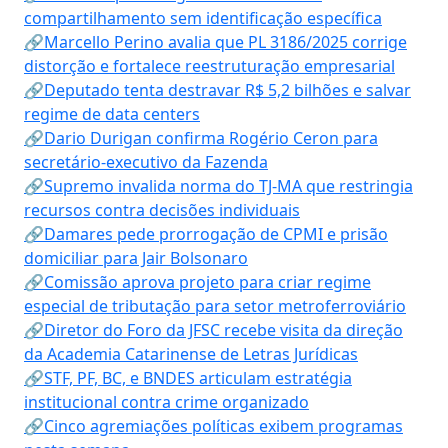
compartilhamento sem identificação específica
🔗Marcello Perino avalia que PL 3186/2025 corrige
distorção e fortalece reestruturação empresarial
🔗Deputado tenta destravar R$ 5,2 bilhões e salvar
regime de data centers
🔗Dario Durigan confirma Rogério Ceron para
secretário-executivo da Fazenda
🔗Supremo invalida norma do TJ-MA que restringia
recursos contra decisões individuais
🔗Damares pede prorrogação de CPMI e prisão
domiciliar para Jair Bolsonaro
🔗Comissão aprova projeto para criar regime
especial de tributação para setor metroferroviário
🔗Diretor do Foro da JFSC recebe visita da direção
da Academia Catarinense de Letras Jurídicas
🔗STF, PF, BC, e BNDES articulam estratégia
institucional contra crime organizado
🔗Cinco agremiações políticas exibem programas