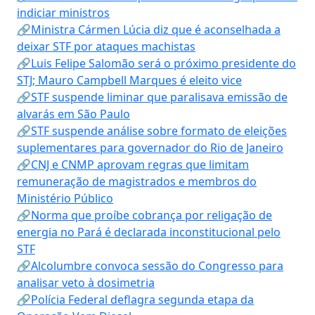
indiciar ministros
🔗Ministra Cármen Lúcia diz que é aconselhada a
deixar STF por ataques machistas
🔗Luis Felipe Salomão será o próximo presidente do
STJ; Mauro Campbell Marques é eleito vice
🔗STF suspende liminar que paralisava emissão de
alvarás em São Paulo
🔗STF suspende análise sobre formato de eleições
suplementares para governador do Rio de Janeiro
🔗CNJ e CNMP aprovam regras que limitam
remuneração de magistrados e membros do
Ministério Público
🔗Norma que proíbe cobrança por religação de
energia no Pará é declarada inconstitucional pelo
STF
🔗Alcolumbre convoca sessão do Congresso para
analisar veto à dosimetria
🔗Polícia Federal deflagra segunda etapa da