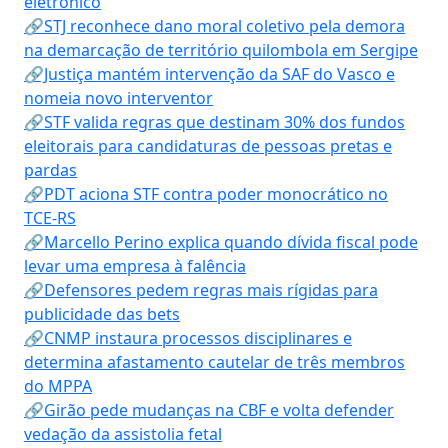
eletrônico
🔗STJ reconhece dano moral coletivo pela demora
na demarcação de território quilombola em Sergipe
🔗Justiça mantém intervenção da SAF do Vasco e
nomeia novo interventor
🔗STF valida regras que destinam 30% dos fundos
eleitorais para candidaturas de pessoas pretas e
pardas
🔗PDT aciona STF contra poder monocrático no
TCE-RS
🔗Marcello Perino explica quando dívida fiscal pode
levar uma empresa à falência
🔗Defensores pedem regras mais rígidas para
publicidade das bets
🔗CNMP instaura processos disciplinares e
determina afastamento cautelar de três membros
do MPPA
🔗Girão pede mudanças na CBF e volta defender
vedação da assistolia fetal