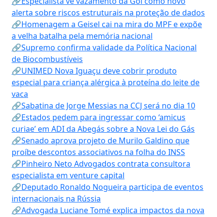
🔗Especialista vê vazamento da Gol como novo
alerta sobre riscos estruturais na proteção de dados
🔗Homenagem a Geisel cai na mira do MPF e expõe
a velha batalha pela memória nacional
🔗Supremo confirma validade da Política Nacional
de Biocombustíveis
🔗UNIMED Nova Iguaçu deve cobrir produto
especial para criança alérgica à proteína do leite de
vaca
🔗Sabatina de Jorge Messias na CCJ será no dia 10
🔗Estados pedem para ingressar como ‘amicus
curiae’ em ADI da Abegás sobre a Nova Lei do Gás
🔗Senado aprova projeto de Murilo Galdino que
proíbe descontos associativos na folha do INSS
🔗Pinheiro Neto Advogados contrata consultora
especialista em venture capital
🔗Deputado Ronaldo Nogueira participa de eventos
internacionais na Rússia
🔗Advogada Luciane Tomé explica impactos da nova