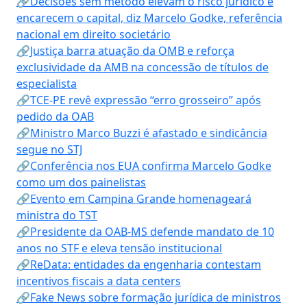
🔗Decisões sem método elevam o risco jurídico e
encarecem o capital, diz Marcelo Godke, referência
nacional em direito societário
🔗Justiça barra atuação da OMB e reforça
exclusividade da AMB na concessão de títulos de
especialista
🔗TCE-PE revê expressão “erro grosseiro” após
pedido da OAB
🔗Ministro Marco Buzzi é afastado e sindicância
segue no STJ
🔗Conferência nos EUA confirma Marcelo Godke
como um dos painelistas
🔗Evento em Campina Grande homenageará
ministra do TST
🔗Presidente da OAB-MS defende mandato de 10
anos no STF e eleva tensão institucional
🔗ReData: entidades da engenharia contestam
incentivos fiscais a data centers
🔗Fake News sobre formação jurídica de ministros