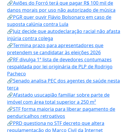
🔗Aviões do Forró terá que pagar R$ 100 mil de
danos morais por uso não autorizado de música
🔗PGR quer ouvir Flávio Bolsonaro em caso de
suposta calúnia contra Lula
🔗Juiz decide que autodeclaração racial não afasta
injúria contra colega
🔗Termina prazo para apresentadores que
pretendem se candidatar às eleições 2026
🔗RF divulga 1ª lista de devedores contumazes
respaldada por lei originária de PLP de Rodrigo
Pacheco
🔗Senado analisa PEC dos agentes de saúde nesta
terça
🔗Afastado usucapião familiar sobre parte de
imóvel com área total superior a 250 m²
🔗STF forma maioria para liberar pagamento de
penduricalhos retroativos
🔗PRD questiona no STF decreto que altera
regulamentação do Marco Civil da Internet