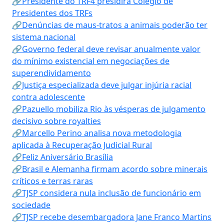
🔗Presidente do TRF4 presidirá Colégio de
Presidentes dos TRFs
🔗Denúncias de maus-tratos a animais poderão ter
sistema nacional
🔗Governo federal deve revisar anualmente valor
do mínimo existencial em negociações de
superendividamento
🔗Justiça especializada deve julgar injúria racial
contra adolescente
🔗Pazuello mobiliza Rio às vésperas de julgamento
decisivo sobre royalties
🔗Marcello Perino analisa nova metodologia
aplicada à Recuperação Judicial Rural
🔗Feliz Aniversário Brasília
🔗Brasil e Alemanha firmam acordo sobre minerais
críticos e terras raras
🔗TJSP considera nula inclusão de funcionário em
sociedade
🔗TJSP recebe desembargadora Jane Franco Martins