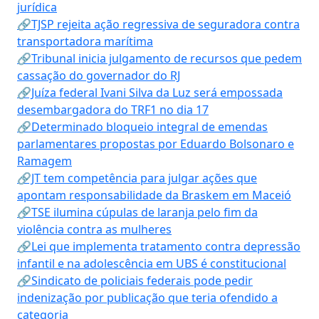
jurídica
🔗TJSP rejeita ação regressiva de seguradora contra
transportadora marítima
🔗Tribunal inicia julgamento de recursos que pedem
cassação do governador do RJ
🔗Juíza federal Ivani Silva da Luz será empossada
desembargadora do TRF1 no dia 17
🔗Determinado bloqueio integral de emendas
parlamentares propostas por Eduardo Bolsonaro e
Ramagem
🔗JT tem competência para julgar ações que
apontam responsabilidade da Braskem em Maceió
🔗TSE ilumina cúpulas de laranja pelo fim da
violência contra as mulheres
🔗Lei que implementa tratamento contra depressão
infantil e na adolescência em UBS é constitucional
🔗Sindicato de policiais federais pode pedir
indenização por publicação que teria ofendido a
categoria