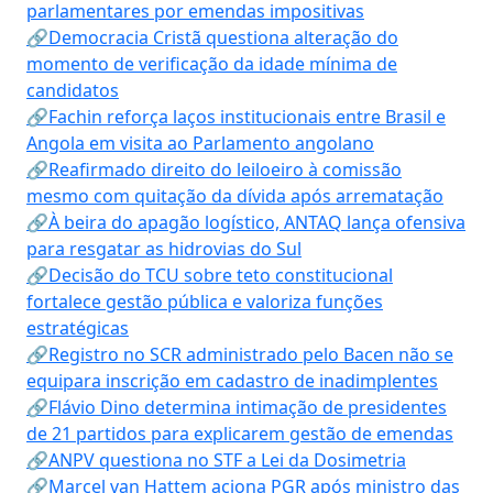
parlamentares por emendas impositivas
🔗Democracia Cristã questiona alteração do
momento de verificação da idade mínima de
candidatos
🔗Fachin reforça laços institucionais entre Brasil e
Angola em visita ao Parlamento angolano
🔗Reafirmado direito do leiloeiro à comissão
mesmo com quitação da dívida após arrematação
🔗À beira do apagão logístico, ANTAQ lança ofensiva
para resgatar as hidrovias do Sul
🔗Decisão do TCU sobre teto constitucional
fortalece gestão pública e valoriza funções
estratégicas
🔗Registro no SCR administrado pelo Bacen não se
equipara inscrição em cadastro de inadimplentes
🔗Flávio Dino determina intimação de presidentes
de 21 partidos para explicarem gestão de emendas
🔗ANPV questiona no STF a Lei da Dosimetria
🔗Marcel van Hattem aciona PGR após ministro das