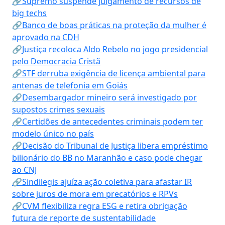
🔗Supremo suspende julgamento de recursos de
big techs
🔗Banco de boas práticas na proteção da mulher é
aprovado na CDH
🔗Justiça recoloca Aldo Rebelo no jogo presidencial
pelo Democracia Cristã
🔗STF derruba exigência de licença ambiental para
antenas de telefonia em Goiás
🔗Desembargador mineiro será investigado por
supostos crimes sexuais
🔗Certidões de antecedentes criminais podem ter
modelo único no país
🔗Decisão do Tribunal de Justiça libera empréstimo
bilionário do BB no Maranhão e caso pode chegar
ao CNJ
🔗Sindilegis ajuíza ação coletiva para afastar IR
sobre juros de mora em precatórios e RPVs
🔗CVM flexibiliza regra ESG e retira obrigação
futura de reporte de sustentabilidade