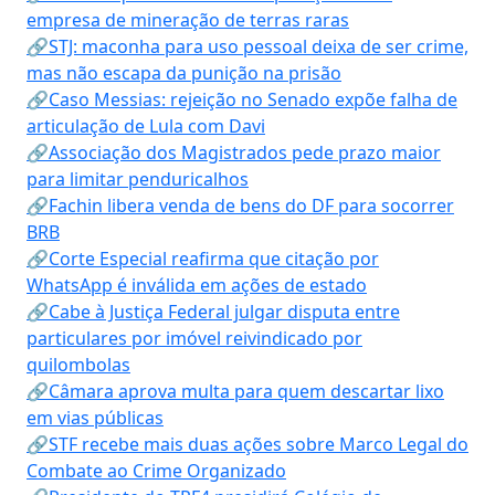
empresa de mineração de terras raras
🔗STJ: maconha para uso pessoal deixa de ser crime,
mas não escapa da punição na prisão
🔗Caso Messias: rejeição no Senado expõe falha de
articulação de Lula com Davi
🔗Associação dos Magistrados pede prazo maior
para limitar penduricalhos
🔗Fachin libera venda de bens do DF para socorrer
BRB
🔗Corte Especial reafirma que citação por
WhatsApp é inválida em ações de estado
🔗Cabe à Justiça Federal julgar disputa entre
particulares por imóvel reivindicado por
quilombolas
🔗Câmara aprova multa para quem descartar lixo
em vias públicas
🔗STF recebe mais duas ações sobre Marco Legal do
Combate ao Crime Organizado