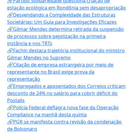
🔗Partido Solidariedade questiona criação de
estação ecológica em Rondônia sem desapropriação
🔗Desvendando a Complexidade das Estruturas
Societárias: Um Guia para Investigações Eficazes
🔗Gilmar Mendes determina retirada da suspensão
de processos sobre pejotização na primeira
instância e nos TRTs
🔗Fachin destaca trajetória institucional do ministro
Gilmar Mendes no Supremo
🔗Citação de empresa estrangeira por meio de
representante no Brasil exige prova da
representação
🔗Empregados e aposentados dos Correios criticam
desconto de 24% no salário para cobrir déficit do
Postalis
🔗Polícia Federal deflagra nova fase da Operação
Compliance na manhã desta quinta
🔗PGR se manifesta contra revisão da condenação
de Bolsonaro