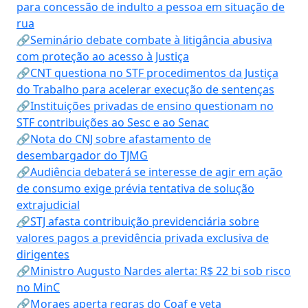
para concessão de indulto a pessoa em situação de
rua
🔗Seminário debate combate à litigância abusiva
com proteção ao acesso à Justiça
🔗CNT questiona no STF procedimentos da Justiça
do Trabalho para acelerar execução de sentenças
🔗Instituições privadas de ensino questionam no
STF contribuições ao Sesc e ao Senac
🔗Nota do CNJ sobre afastamento de
desembargador do TJMG
🔗Audiência debaterá se interesse de agir em ação
de consumo exige prévia tentativa de solução
extrajudicial
🔗STJ afasta contribuição previdenciária sobre
valores pagos a previdência privada exclusiva de
dirigentes
🔗Ministro Augusto Nardes alerta: R$ 22 bi sob risco
no MinC
🔗Moraes aperta regras do Coaf e veta