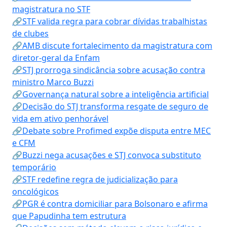
magistratura no STF
🔗STF valida regra para cobrar dívidas trabalhistas
de clubes
🔗AMB discute fortalecimento da magistratura com
diretor-geral da Enfam
🔗STJ prorroga sindicância sobre acusação contra
ministro Marco Buzzi
🔗Governança natural sobre a inteligência artificial
🔗Decisão do STJ transforma resgate de seguro de
vida em ativo penhorável
🔗Debate sobre Profimed expõe disputa entre MEC
e CFM
🔗Buzzi nega acusações e STJ convoca substituto
temporário
🔗STF redefine regra de judicialização para
oncológicos
🔗PGR é contra domiciliar para Bolsonaro e afirma
que Papudinha tem estrutura