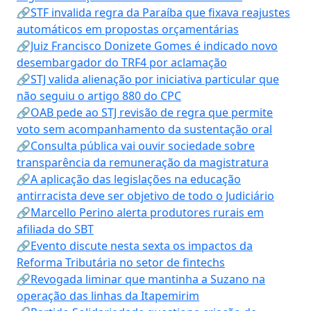
🔗STF invalida regra da Paraíba que fixava reajustes
automáticos em propostas orçamentárias
🔗Juiz Francisco Donizete Gomes é indicado novo
desembargador do TRF4 por aclamação
🔗STJ valida alienação por iniciativa particular que
não seguiu o artigo 880 do CPC
🔗OAB pede ao STJ revisão de regra que permite
voto sem acompanhamento da sustentação oral
🔗Consulta pública vai ouvir sociedade sobre
transparência da remuneração da magistratura
🔗A aplicação das legislações na educação
antirracista deve ser objetivo de todo o Judiciário
🔗Marcello Perino alerta produtores rurais em
afiliada do SBT
🔗Evento discute nesta sexta os impactos da
Reforma Tributária no setor de fintechs
🔗Revogada liminar que mantinha a Suzano na
operação das linhas da Itapemirim