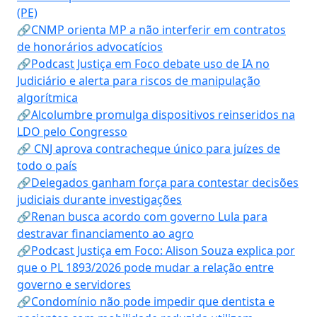
(PE)
🔗CNMP orienta MP a não interferir em contratos
de honorários advocatícios
🔗Podcast Justiça em Foco debate uso de IA no
Judiciário e alerta para riscos de manipulação
algorítmica
🔗Alcolumbre promulga dispositivos reinseridos na
LDO pelo Congresso
🔗 CNJ aprova contracheque único para juízes de
todo o país
🔗Delegados ganham força para contestar decisões
judiciais durante investigações
🔗Renan busca acordo com governo Lula para
destravar financiamento ao agro
🔗Podcast Justiça em Foco: Alison Souza explica por
que o PL 1893/2026 pode mudar a relação entre
governo e servidores
🔗Condomínio não pode impedir que dentista e