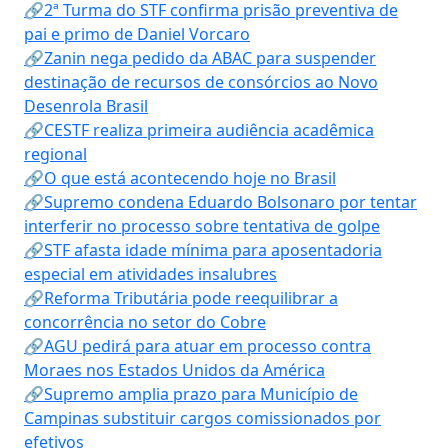
🔗2ª Turma do STF confirma prisão preventiva de
pai e primo de Daniel Vorcaro
🔗Zanin nega pedido da ABAC para suspender
destinação de recursos de consórcios ao Novo
Desenrola Brasil
🔗CESTF realiza primeira audiência acadêmica
regional
🔗O que está acontecendo hoje no Brasil
🔗Supremo condena Eduardo Bolsonaro por tentar
interferir no processo sobre tentativa de golpe
🔗STF afasta idade mínima para aposentadoria
especial em atividades insalubres
🔗Reforma Tributária pode reequilibrar a
concorrência no setor do Cobre
🔗AGU pedirá para atuar em processo contra
Moraes nos Estados Unidos da América
🔗Supremo amplia prazo para Município de
Campinas substituir cargos comissionados por
efetivos