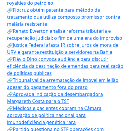
royalties do petróleo
🔗Fiocruz obtém patente para método de
tratamento que utiliza composto promissor contra
malária resistente
🔗Renato Ewerton analisa reforma tributária e
recuperação judicial: o fim de uma era do improviso
🔗Justiça Federal afasta IR sobre juros de mora de
URV e garante restituição a servidores na Bahia
🔗Flávio Dino convoca audiência para discutir
eficiência da destinação de emendas para realização
de políticas públicas
🔗Tribunal valida arrematação de imóvel em leilão
apesar do pagamento fora do prazo
🔗Aprovada indicação da desembargadora
Margareth Costa para o TST
🔗Médicos e pacientes cobram na Câmara
aprovação de política nacional para
imunodeficiência genética rara
🔗Partido questiona no STF operações com