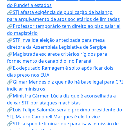
do Fundef a estados
🔗STJ afasta exigência de publicação de balanço
para arquivamento de atos societários de limitadas
🔗Professor temporário tem direito ao piso salarial
do magistério
🔗STF invalida eleição antecipada para mesa
diretora da Assembleia Legislativa de Sergipe
🔗Magistrada esclarece critérios rígidos para
fornecimento de canabidiol no Paraná
🔗Ex-deputado Ramagem é solto após ficar dois
dias preso nos EUA
🔗Gilmar Mendes diz que não há base legal para CPI
indiciar ministros
🔗Ministra Cármen Lúcia diz que é aconselhada a
deixar STF por ataques machistas
🔗Luis Felipe Salomão será o próximo presidente do
STJ; Mauro Campbell Marques é eleito vice
🔗STF suspende liminar que paralisava emissão de