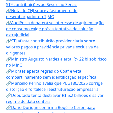
STF contribuições ao Sesc e ao Senac
🔗Nota do CNJ sobre afastamento de
desembargador do TJMG
🔗Audiência debaterá se interesse de agir em ação
de consumo exige prévia tentativa de solução
extrajudicial
🔗STJ afasta contribuição previdenciária sobre
valores pagos a previdência privada exclusiva de
dirigentes
🔗Ministro Augusto Nardes alerta: R$ 22 bi sob risco
no MinC
🔗Moraes aperta regras do Coaf e veta
compartilhamento sem identificação específica
🔗Marcello Perino avalia que PL 3186/2025 corrige
distorção e fortalece reestruturação empresarial
🔗Deputado tenta destravar R$ 5,2 bilhões e salvar
regime de data centers
🔗Dario Durigan confirma Rogério Ceron para