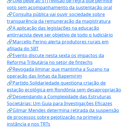
🔗OAB pede ao STJ revisão de regra que permite
voto sem acompanhamento da sustentação oral
🔗Consulta pública vai ouvir sociedade sobre
transparência da remuneração da magistratura
🔗A aplicação das legislações na educação
antirracista deve ser objetivo de todo o Judiciário
🔗Marcello Perino alerta produtores rurais em
afiliada do SBT
🔗Evento discute nesta sexta os impactos da
Reforma Tributária no setor de fintechs
🔗Revogada liminar que mantinha a Suzano na
operação das linhas da Itapemirim
🔗Partido Solidariedade questiona criação de
estação ecológica em Rondônia sem desapropriação
🔗Desvendando a Complexidade das Estruturas
Societárias: Um Guia para Investigações Eficazes
🔗Gilmar Mendes determina retirada da suspensão
de processos sobre pejotização na primeira
instância e nos TRTs