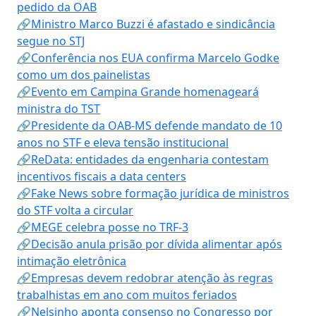
pedido da OAB
🔗Ministro Marco Buzzi é afastado e sindicância
segue no STJ
🔗Conferência nos EUA confirma Marcelo Godke
como um dos painelistas
🔗Evento em Campina Grande homenageará
ministra do TST
🔗Presidente da OAB-MS defende mandato de 10
anos no STF e eleva tensão institucional
🔗ReData: entidades da engenharia contestam
incentivos fiscais a data centers
🔗Fake News sobre formação jurídica de ministros
do STF volta a circular
🔗MEGE celebra posse no TRF-3
🔗Decisão anula prisão por dívida alimentar após
intimação eletrônica
🔗Empresas devem redobrar atenção às regras
trabalhistas em ano com muitos feriados
🔗Nelsinho aponta consenso no Congresso por