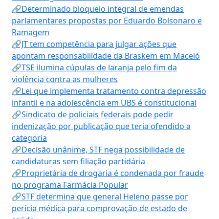
🔗Determinado bloqueio integral de emendas
parlamentares propostas por Eduardo Bolsonaro e
Ramagem
🔗JT tem competência para julgar ações que
apontam responsabilidade da Braskem em Maceió
🔗TSE ilumina cúpulas de laranja pelo fim da
violência contra as mulheres
🔗Lei que implementa tratamento contra depressão
infantil e na adolescência em UBS é constitucional
🔗Sindicato de policiais federais pode pedir
indenização por publicação que teria ofendido a
categoria
🔗Decisão unânime, STF nega possibilidade de
candidaturas sem filiação partidária
🔗Proprietária de drogaria é condenada por fraude
no programa Farmácia Popular
🔗STF determina que general Heleno passe por
perícia médica para comprovação de estado de