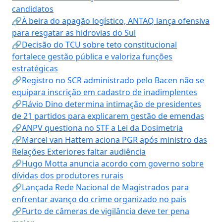
candidatos
🔗À beira do apagão logístico, ANTAQ lança ofensiva
para resgatar as hidrovias do Sul
🔗Decisão do TCU sobre teto constitucional
fortalece gestão pública e valoriza funções
estratégicas
🔗Registro no SCR administrado pelo Bacen não se
equipara inscrição em cadastro de inadimplentes
🔗Flávio Dino determina intimação de presidentes
de 21 partidos para explicarem gestão de emendas
🔗ANPV questiona no STF a Lei da Dosimetria
🔗Marcel van Hattem aciona PGR após ministro das
Relações Exteriores faltar audiência
🔗Hugo Motta anuncia acordo com governo sobre
dívidas dos produtores rurais
🔗Lançada Rede Nacional de Magistrados para
enfrentar avanço do crime organizado no país
🔗Furto de câmeras de vigilância deve ter pena