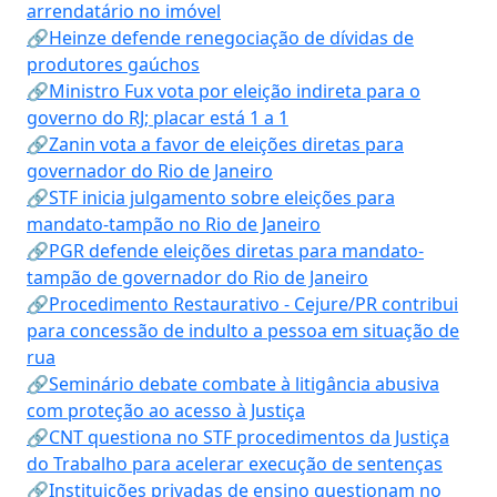
arrendatário no imóvel
🔗Heinze defende renegociação de dívidas de
produtores gaúchos
🔗Ministro Fux vota por eleição indireta para o
governo do RJ; placar está 1 a 1
🔗Zanin vota a favor de eleições diretas para
governador do Rio de Janeiro
🔗STF inicia julgamento sobre eleições para
mandato-tampão no Rio de Janeiro
🔗PGR defende eleições diretas para mandato-
tampão de governador do Rio de Janeiro
🔗Procedimento Restaurativo - Cejure/PR contribui
para concessão de indulto a pessoa em situação de
rua
🔗Seminário debate combate à litigância abusiva
com proteção ao acesso à Justiça
🔗CNT questiona no STF procedimentos da Justiça
do Trabalho para acelerar execução de sentenças
🔗Instituições privadas de ensino questionam no