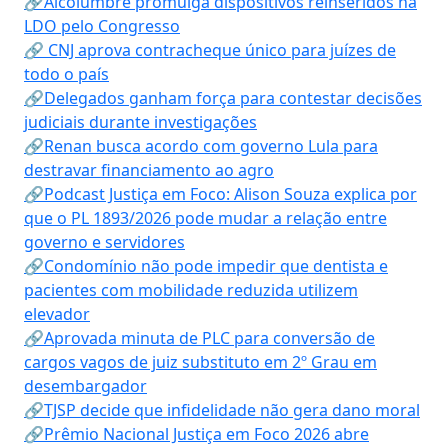
🔗Alcolumbre promulga dispositivos reinseridos na
LDO pelo Congresso
🔗 CNJ aprova contracheque único para juízes de
todo o país
🔗Delegados ganham força para contestar decisões
judiciais durante investigações
🔗Renan busca acordo com governo Lula para
destravar financiamento ao agro
🔗Podcast Justiça em Foco: Alison Souza explica por
que o PL 1893/2026 pode mudar a relação entre
governo e servidores
🔗Condomínio não pode impedir que dentista e
pacientes com mobilidade reduzida utilizem
elevador
🔗Aprovada minuta de PLC para conversão de
cargos vagos de juiz substituto em 2º Grau em
desembargador
🔗TJSP decide que infidelidade não gera dano moral
🔗Prêmio Nacional Justiça em Foco 2026 abre