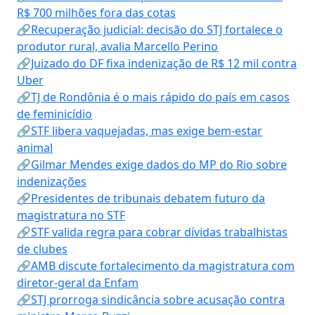
R$ 700 milhões fora das cotas
🔗Recuperação judicial: decisão do STJ fortalece o
produtor rural, avalia Marcello Perino
🔗Juizado do DF fixa indenização de R$ 12 mil contra
Uber
🔗TJ de Rondônia é o mais rápido do país em casos
de feminicídio
🔗STF libera vaquejadas, mas exige bem-estar
animal
🔗Gilmar Mendes exige dados do MP do Rio sobre
indenizações
🔗Presidentes de tribunais debatem futuro da
magistratura no STF
🔗STF valida regra para cobrar dívidas trabalhistas
de clubes
🔗AMB discute fortalecimento da magistratura com
diretor-geral da Enfam
🔗STJ prorroga sindicância sobre acusação contra