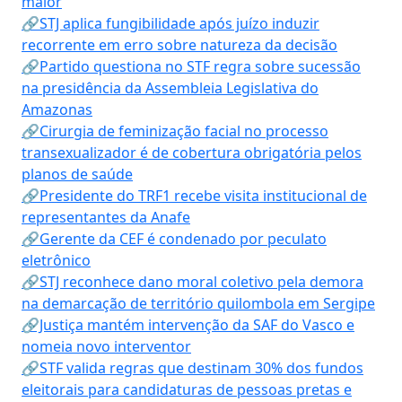
maior
🔗STJ aplica fungibilidade após juízo induzir
recorrente em erro sobre natureza da decisão
🔗Partido questiona no STF regra sobre sucessão
na presidência da Assembleia Legislativa do
Amazonas
🔗Cirurgia de feminização facial no processo
transexualizador é de cobertura obrigatória pelos
planos de saúde
🔗Presidente do TRF1 recebe visita institucional de
representantes da Anafe
🔗Gerente da CEF é condenado por peculato
eletrônico
🔗STJ reconhece dano moral coletivo pela demora
na demarcação de território quilombola em Sergipe
🔗Justiça mantém intervenção da SAF do Vasco e
nomeia novo interventor
🔗STF valida regras que destinam 30% dos fundos
eleitorais para candidaturas de pessoas pretas e