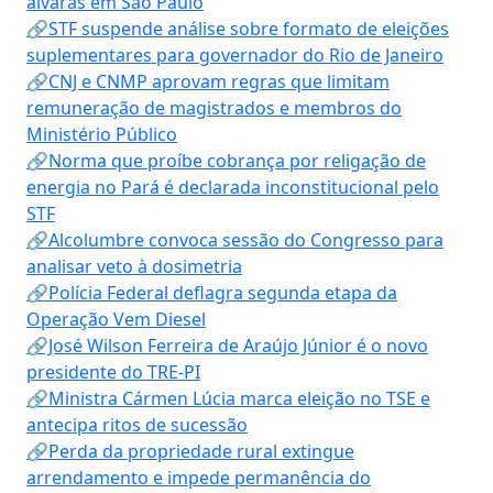
alvarás em São Paulo
🔗STF suspende análise sobre formato de eleições
suplementares para governador do Rio de Janeiro
🔗CNJ e CNMP aprovam regras que limitam
remuneração de magistrados e membros do
Ministério Público
🔗Norma que proíbe cobrança por religação de
energia no Pará é declarada inconstitucional pelo
STF
🔗Alcolumbre convoca sessão do Congresso para
analisar veto à dosimetria
🔗Polícia Federal deflagra segunda etapa da
Operação Vem Diesel
🔗José Wilson Ferreira de Araújo Júnior é o novo
presidente do TRE-PI
🔗Ministra Cármen Lúcia marca eleição no TSE e
antecipa ritos de sucessão
🔗Perda da propriedade rural extingue
arrendamento e impede permanência do