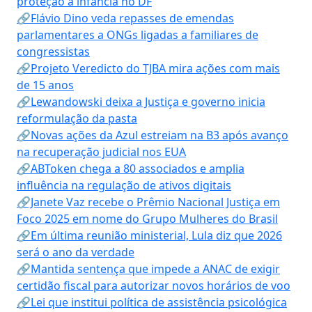
proteção à infância no DF
🔗Flávio Dino veda repasses de emendas
parlamentares a ONGs ligadas a familiares de
congressistas
🔗Projeto Veredicto do TJBA mira ações com mais
de 15 anos
🔗Lewandowski deixa a Justiça e governo inicia
reformulação da pasta
🔗Novas ações da Azul estreiam na B3 após avanço
na recuperação judicial nos EUA
🔗ABToken chega a 80 associados e amplia
influência na regulação de ativos digitais
🔗Janete Vaz recebe o Prêmio Nacional Justiça em
Foco 2025 em nome do Grupo Mulheres do Brasil
🔗Em última reunião ministerial, Lula diz que 2026
será o ano da verdade
🔗Mantida sentença que impede a ANAC de exigir
certidão fiscal para autorizar novos horários de voo
🔗Lei que institui política de assistência psicológica