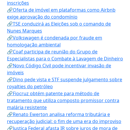
inscrições
🔗Oferta de imóvel em plataformas como Airbnb
exige aprovação do condomínio
🔗TSE conduzirá as Eleições sob o comando de
Nunes Marques
🔗Volkswagen é condenada por fraude em
homologação ambiental
🔗Coaf participa de reunião do Grupo de
Especialistas para o Combate à Lavagem de Dinheiro
🔗Novo Código Civil pode incentivar invasão de
imóveis
🔗Dino pede vista e STF suspende julgamento sobre
royalties do petróleo
🔗Fiocruz obtém patente para método de
tratamento que utiliza composto promissor contra
malária resistente
🔗Renato Ewerton analisa reforma tributária e
recuperação judicial: o fim de uma era do improviso
🔗Justiça Federal afasta IR sobre juros de mora de