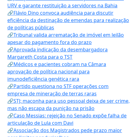
URV e garante restituição a servidores na Bahia
🔗Flávio Dino convoca audiência para discutir
eficiência da destinação de emendas para realização
de políticas públicas
🔗Tribunal valida arrematação de imóvel em leilão
apesar do pagamento fora do prazo
🔗Aprovada indicação da desembargadora
Margareth Costa para o TST
🔗Médicos e pacientes cobram na Câmara
aprovação de política nacional para
imunodeficiência genética rara
🔗Partido questiona no STF operações com
empresa de mineração de terras raras
🔗STJ: maconha para uso pessoal deixa de ser crime,
mas não escapa da punição na prisão
🔗Caso Messias: rejeição no Senado expõe falha de
articulação de Lula com Davi
🔗Associação dos Magistrados pede prazo maior