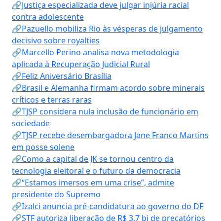
🔗Justiça especializada deve julgar injúria racial
contra adolescente
🔗Pazuello mobiliza Rio às vésperas de julgamento
decisivo sobre royalties
🔗Marcello Perino analisa nova metodologia
aplicada à Recuperação Judicial Rural
🔗Feliz Aniversário Brasília
🔗Brasil e Alemanha firmam acordo sobre minerais
críticos e terras raras
🔗TJSP considera nula inclusão de funcionário em
sociedade
🔗TJSP recebe desembargadora Jane Franco Martins
em posse solene
🔗Como a capital de JK se tornou centro da
tecnologia eleitoral e o futuro da democracia
🔗“Estamos imersos em uma crise”, admite
presidente do Supremo
🔗Izalci anuncia pré-candidatura ao governo do DF
🔗STF autoriza liberação de R$ 3,7 bi de precatórios