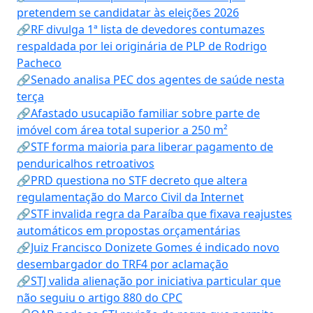
pretendem se candidatar às eleições 2026
🔗RF divulga 1ª lista de devedores contumazes
respaldada por lei originária de PLP de Rodrigo
Pacheco
🔗Senado analisa PEC dos agentes de saúde nesta
terça
🔗Afastado usucapião familiar sobre parte de
imóvel com área total superior a 250 m²
🔗STF forma maioria para liberar pagamento de
penduricalhos retroativos
🔗PRD questiona no STF decreto que altera
regulamentação do Marco Civil da Internet
🔗STF invalida regra da Paraíba que fixava reajustes
automáticos em propostas orçamentárias
🔗Juiz Francisco Donizete Gomes é indicado novo
desembargador do TRF4 por aclamação
🔗STJ valida alienação por iniciativa particular que
não seguiu o artigo 880 do CPC