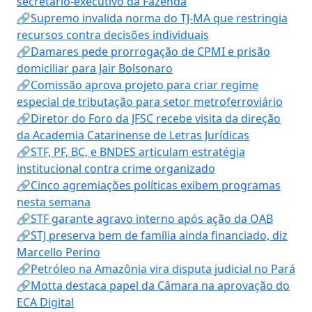
secretário-executivo da Fazenda
🔗Supremo invalida norma do TJ-MA que restringia
recursos contra decisões individuais
🔗Damares pede prorrogação de CPMI e prisão
domiciliar para Jair Bolsonaro
🔗Comissão aprova projeto para criar regime
especial de tributação para setor metroferroviário
🔗Diretor do Foro da JFSC recebe visita da direção
da Academia Catarinense de Letras Jurídicas
🔗STF, PF, BC, e BNDES articulam estratégia
institucional contra crime organizado
🔗Cinco agremiações políticas exibem programas
nesta semana
🔗STF garante agravo interno após ação da OAB
🔗STJ preserva bem de família ainda financiado, diz
Marcello Perino
🔗Petróleo na Amazônia vira disputa judicial no Pará
🔗Motta destaca papel da Câmara na aprovação do
ECA Digital