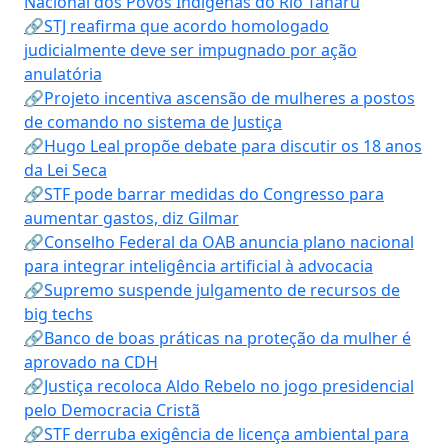
Nacional dos Povos Indígenas do Rio Tanaru
🔗STJ reafirma que acordo homologado
judicialmente deve ser impugnado por ação
anulatória
🔗Projeto incentiva ascensão de mulheres a postos
de comando no sistema de Justiça
🔗Hugo Leal propõe debate para discutir os 18 anos
da Lei Seca
🔗STF pode barrar medidas do Congresso para
aumentar gastos, diz Gilmar
🔗Conselho Federal da OAB anuncia plano nacional
para integrar inteligência artificial à advocacia
🔗Supremo suspende julgamento de recursos de
big techs
🔗Banco de boas práticas na proteção da mulher é
aprovado na CDH
🔗Justiça recoloca Aldo Rebelo no jogo presidencial
pelo Democracia Cristã
🔗STF derruba exigência de licença ambiental para