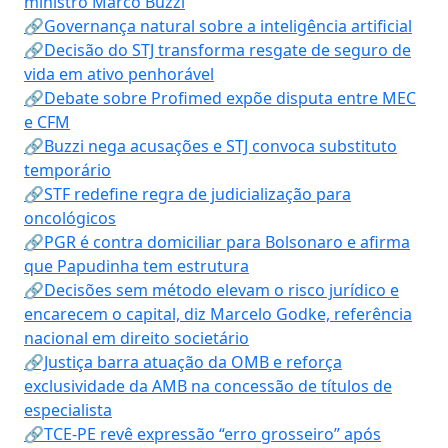
ministro Marco Buzzi
🔗Governança natural sobre a inteligência artificial
🔗Decisão do STJ transforma resgate de seguro de
vida em ativo penhorável
🔗Debate sobre Profimed expõe disputa entre MEC
e CFM
🔗Buzzi nega acusações e STJ convoca substituto
temporário
🔗STF redefine regra de judicialização para
oncológicos
🔗PGR é contra domiciliar para Bolsonaro e afirma
que Papudinha tem estrutura
🔗Decisões sem método elevam o risco jurídico e
encarecem o capital, diz Marcelo Godke, referência
nacional em direito societário
🔗Justiça barra atuação da OMB e reforça
exclusividade da AMB na concessão de títulos de
especialista
🔗TCE-PE revê expressão “erro grosseiro” após