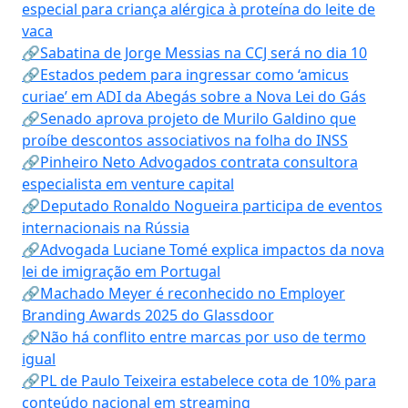
especial para criança alérgica à proteína do leite de
vaca
🔗Sabatina de Jorge Messias na CCJ será no dia 10
🔗Estados pedem para ingressar como ‘amicus
curiae’ em ADI da Abegás sobre a Nova Lei do Gás
🔗Senado aprova projeto de Murilo Galdino que
proíbe descontos associativos na folha do INSS
🔗Pinheiro Neto Advogados contrata consultora
especialista em venture capital
🔗Deputado Ronaldo Nogueira participa de eventos
internacionais na Rússia
🔗Advogada Luciane Tomé explica impactos da nova
lei de imigração em Portugal
🔗Machado Meyer é reconhecido no Employer
Branding Awards 2025 do Glassdoor
🔗Não há conflito entre marcas por uso de termo
igual
🔗PL de Paulo Teixeira estabelece cota de 10% para
conteúdo nacional em streaming