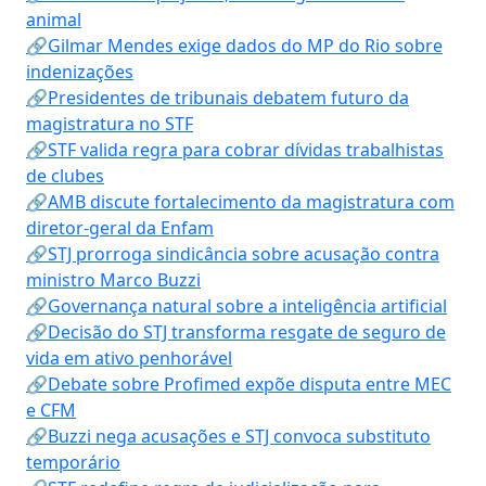
animal
🔗Gilmar Mendes exige dados do MP do Rio sobre
indenizações
🔗Presidentes de tribunais debatem futuro da
magistratura no STF
🔗STF valida regra para cobrar dívidas trabalhistas
de clubes
🔗AMB discute fortalecimento da magistratura com
diretor-geral da Enfam
🔗STJ prorroga sindicância sobre acusação contra
ministro Marco Buzzi
🔗Governança natural sobre a inteligência artificial
🔗Decisão do STJ transforma resgate de seguro de
vida em ativo penhorável
🔗Debate sobre Profimed expõe disputa entre MEC
e CFM
🔗Buzzi nega acusações e STJ convoca substituto
temporário