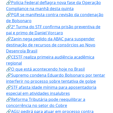
🔗Polícia Federal deflagra nova fase da Operação
Compliance na manhã desta quinta
🔗PGR se manifesta contra revisão da condenação
de Bolsonaro
🔗2ª Turma do STF confirma prisão preventiva de
pai e primo de Daniel Vorcaro
🔗Zanin nega pedido da ABAC para suspender
destinação de recursos de consórcios ao Novo
Desenrola Brasil
🔗CESTF realiza primeira audiência acadêmica
regional
🔗O que está acontecendo hoje no Brasil
🔗Supremo condena Eduardo Bolsonaro por tentar
interferir no processo sobre tentativa de golpe
🔗STF afasta idade mínima para aposentadoria
especial em atividades insalubres
🔗Reforma Tributária pode reequilibrar a
concorrência no setor do Cobre
🔗AGU pedirá para atuar em processo contra