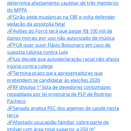
determina afastamento cautelar de três membros
do MPPA
🔗Girão pede mudanças na CBF e volta defender
vedação da assistolia fetal
🔗Aviões do Forró terá que pagar R$ 100 mil de
danos morais por uso não autorizado de música
🔗PGR quer ouvir Flávio Bolsonaro em caso de
suposta calúnia contra Lula
🔗Juiz decide que autodeclaração racial não afasta
injúria contra colega
🔗Termina prazo para apresentadores que
pretendem se candidatar às eleições 2026
🔗RF divulga 1ª lista de devedores contumazes
respaldada por lei originária de PLP de Rodrigo
Pacheco
🔗Senado analisa PEC dos agentes de saúde nesta
terça
🔗Afastado usucapião familiar sobre parte de
imóvel com área total superior a 250 m²