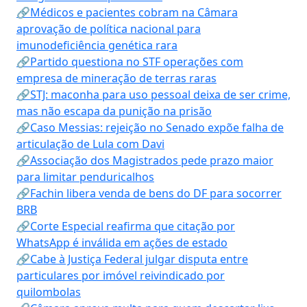
🔗Médicos e pacientes cobram na Câmara
aprovação de política nacional para
imunodeficiência genética rara
🔗Partido questiona no STF operações com
empresa de mineração de terras raras
🔗STJ: maconha para uso pessoal deixa de ser crime,
mas não escapa da punição na prisão
🔗Caso Messias: rejeição no Senado expõe falha de
articulação de Lula com Davi
🔗Associação dos Magistrados pede prazo maior
para limitar penduricalhos
🔗Fachin libera venda de bens do DF para socorrer
BRB
🔗Corte Especial reafirma que citação por
WhatsApp é inválida em ações de estado
🔗Cabe à Justiça Federal julgar disputa entre
particulares por imóvel reivindicado por
quilombolas