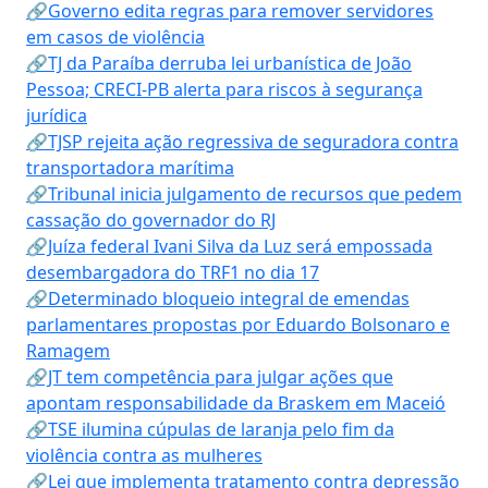
🔗Governo edita regras para remover servidores
em casos de violência
🔗TJ da Paraíba derruba lei urbanística de João
Pessoa; CRECI-PB alerta para riscos à segurança
jurídica
🔗TJSP rejeita ação regressiva de seguradora contra
transportadora marítima
🔗Tribunal inicia julgamento de recursos que pedem
cassação do governador do RJ
🔗Juíza federal Ivani Silva da Luz será empossada
desembargadora do TRF1 no dia 17
🔗Determinado bloqueio integral de emendas
parlamentares propostas por Eduardo Bolsonaro e
Ramagem
🔗JT tem competência para julgar ações que
apontam responsabilidade da Braskem em Maceió
🔗TSE ilumina cúpulas de laranja pelo fim da
violência contra as mulheres
🔗Lei que implementa tratamento contra depressão