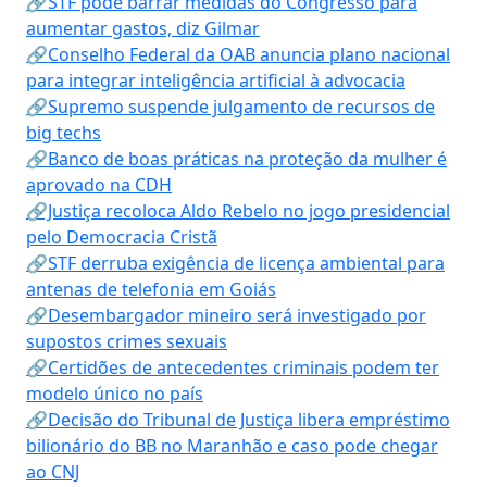
🔗STF pode barrar medidas do Congresso para
aumentar gastos, diz Gilmar
🔗Conselho Federal da OAB anuncia plano nacional
para integrar inteligência artificial à advocacia
🔗Supremo suspende julgamento de recursos de
big techs
🔗Banco de boas práticas na proteção da mulher é
aprovado na CDH
🔗Justiça recoloca Aldo Rebelo no jogo presidencial
pelo Democracia Cristã
🔗STF derruba exigência de licença ambiental para
antenas de telefonia em Goiás
🔗Desembargador mineiro será investigado por
supostos crimes sexuais
🔗Certidões de antecedentes criminais podem ter
modelo único no país
🔗Decisão do Tribunal de Justiça libera empréstimo
bilionário do BB no Maranhão e caso pode chegar
ao CNJ