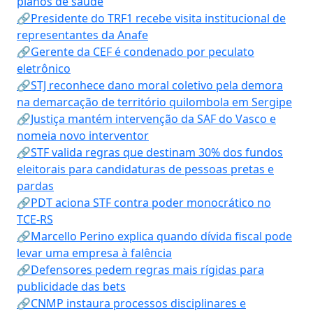
planos de saúde
🔗Presidente do TRF1 recebe visita institucional de
representantes da Anafe
🔗Gerente da CEF é condenado por peculato
eletrônico
🔗STJ reconhece dano moral coletivo pela demora
na demarcação de território quilombola em Sergipe
🔗Justiça mantém intervenção da SAF do Vasco e
nomeia novo interventor
🔗STF valida regras que destinam 30% dos fundos
eleitorais para candidaturas de pessoas pretas e
pardas
🔗PDT aciona STF contra poder monocrático no
TCE-RS
🔗Marcello Perino explica quando dívida fiscal pode
levar uma empresa à falência
🔗Defensores pedem regras mais rígidas para
publicidade das bets
🔗CNMP instaura processos disciplinares e