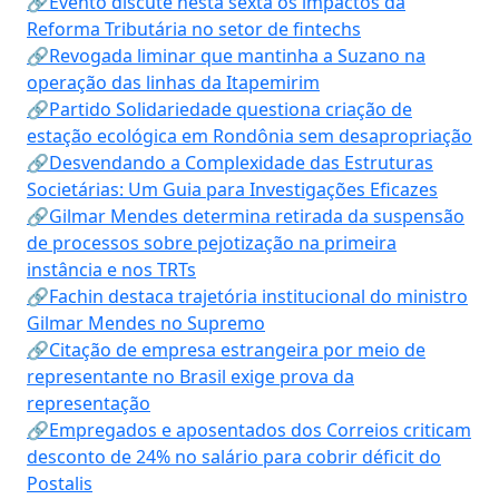
🔗Evento discute nesta sexta os impactos da
Reforma Tributária no setor de fintechs
🔗Revogada liminar que mantinha a Suzano na
operação das linhas da Itapemirim
🔗Partido Solidariedade questiona criação de
estação ecológica em Rondônia sem desapropriação
🔗Desvendando a Complexidade das Estruturas
Societárias: Um Guia para Investigações Eficazes
🔗Gilmar Mendes determina retirada da suspensão
de processos sobre pejotização na primeira
instância e nos TRTs
🔗Fachin destaca trajetória institucional do ministro
Gilmar Mendes no Supremo
🔗Citação de empresa estrangeira por meio de
representante no Brasil exige prova da
representação
🔗Empregados e aposentados dos Correios criticam
desconto de 24% no salário para cobrir déficit do
Postalis