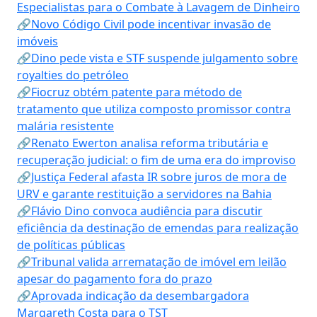
Especialistas para o Combate à Lavagem de Dinheiro
🔗Novo Código Civil pode incentivar invasão de
imóveis
🔗Dino pede vista e STF suspende julgamento sobre
royalties do petróleo
🔗Fiocruz obtém patente para método de
tratamento que utiliza composto promissor contra
malária resistente
🔗Renato Ewerton analisa reforma tributária e
recuperação judicial: o fim de uma era do improviso
🔗Justiça Federal afasta IR sobre juros de mora de
URV e garante restituição a servidores na Bahia
🔗Flávio Dino convoca audiência para discutir
eficiência da destinação de emendas para realização
de políticas públicas
🔗Tribunal valida arrematação de imóvel em leilão
apesar do pagamento fora do prazo
🔗Aprovada indicação da desembargadora
Margareth Costa para o TST