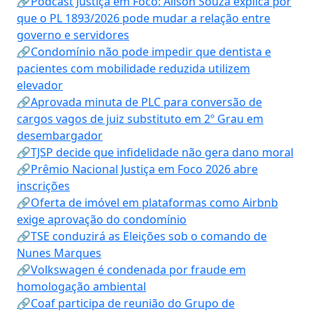
🔗Podcast Justiça em Foco: Alison Souza explica por
que o PL 1893/2026 pode mudar a relação entre
governo e servidores
🔗Condomínio não pode impedir que dentista e
pacientes com mobilidade reduzida utilizem
elevador
🔗Aprovada minuta de PLC para conversão de
cargos vagos de juiz substituto em 2º Grau em
desembargador
🔗TJSP decide que infidelidade não gera dano moral
🔗Prêmio Nacional Justiça em Foco 2026 abre
inscrições
🔗Oferta de imóvel em plataformas como Airbnb
exige aprovação do condomínio
🔗TSE conduzirá as Eleições sob o comando de
Nunes Marques
🔗Volkswagen é condenada por fraude em
homologação ambiental
🔗Coaf participa de reunião do Grupo de