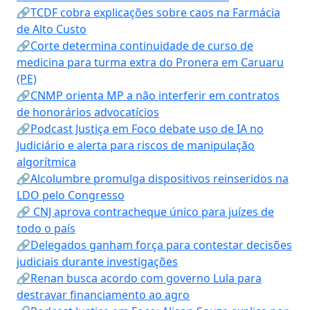
🔗TCDF cobra explicações sobre caos na Farmácia
de Alto Custo
🔗Corte determina continuidade de curso de
medicina para turma extra do Pronera em Caruaru
(PE)
🔗CNMP orienta MP a não interferir em contratos
de honorários advocatícios
🔗Podcast Justiça em Foco debate uso de IA no
Judiciário e alerta para riscos de manipulação
algorítmica
🔗Alcolumbre promulga dispositivos reinseridos na
LDO pelo Congresso
🔗 CNJ aprova contracheque único para juízes de
todo o país
🔗Delegados ganham força para contestar decisões
judiciais durante investigações
🔗Renan busca acordo com governo Lula para
destravar financiamento ao agro