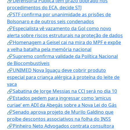
🔗Defensoria Pública tem prazo dobrado nos
procedimentos do ECA, decide STJ
🔗STF confirma por unanimidade as prisões de
Bolsonaro e de outros seis condenados
🔗Especialista vê vazamento da Gol como novo
alerta sobre riscos estruturais na proteção de dados
🔗Homenagem a Geisel cai na mira do MPF e expõe
a velha batalha pela memória nacional
🔗Supremo confirma validade da Política Nacional
de Biocombustíveis
🔗UNIMED Nova Iguaçu deve cobrir produto
especial para criança alérgica à proteína do leite de
vaca
🔗Sabatina de Jorge Messias na CCJ será no dia 10
🔗Estados pedem para ingressar como ‘amicus
curiae’ em ADI da Abegás sobre a Nova Lei do Gás
🔗Senado aprova projeto de Murilo Galdino que
proíbe descontos associativos na folha do INSS
🔗Pinheiro Neto Advogados contrata consultora