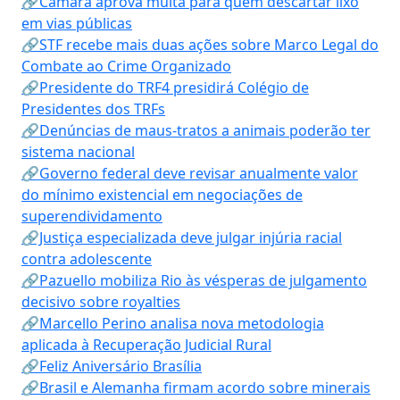
🔗Câmara aprova multa para quem descartar lixo
em vias públicas
🔗STF recebe mais duas ações sobre Marco Legal do
Combate ao Crime Organizado
🔗Presidente do TRF4 presidirá Colégio de
Presidentes dos TRFs
🔗Denúncias de maus-tratos a animais poderão ter
sistema nacional
🔗Governo federal deve revisar anualmente valor
do mínimo existencial em negociações de
superendividamento
🔗Justiça especializada deve julgar injúria racial
contra adolescente
🔗Pazuello mobiliza Rio às vésperas de julgamento
decisivo sobre royalties
🔗Marcello Perino analisa nova metodologia
aplicada à Recuperação Judicial Rural
🔗Feliz Aniversário Brasília
🔗Brasil e Alemanha firmam acordo sobre minerais