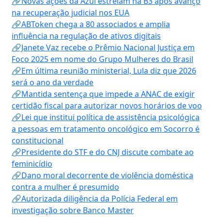
🔗Novas ações da Azul estreiam na B3 após avanço
na recuperação judicial nos EUA
🔗ABToken chega a 80 associados e amplia
influência na regulação de ativos digitais
🔗Janete Vaz recebe o Prêmio Nacional Justiça em
Foco 2025 em nome do Grupo Mulheres do Brasil
🔗Em última reunião ministerial, Lula diz que 2026
será o ano da verdade
🔗Mantida sentença que impede a ANAC de exigir
certidão fiscal para autorizar novos horários de voo
🔗Lei que institui política de assistência psicológica
a pessoas em tratamento oncológico em Socorro é
constitucional
🔗Presidente do STF e do CNJ discute combate ao
feminicídio
🔗Dano moral decorrente de violência doméstica
contra a mulher é presumido
🔗Autorizada diligência da Polícia Federal em
investigação sobre Banco Master