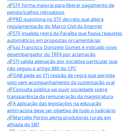
🔗STF forma maioria para liberar pagamento de
penduricalhos retroativos
🔗PRD questiona no STF decreto que altera
regulamentação do Marco Civil da Internet
🔗STF invalida regra da Paraíba que fixava reajustes
automáticos em propostas orçamentárias
🔗Juiz Francisco Donizete Gomes é indicado novo
desembargador do TRF4 por aclamação
🔗STJ valida alienação por iniciativa particular que
não seguiu o artigo 880 do CPC
🔗OAB pede ao STJ revisão de regra que permite
voto sem acompanhamento da sustentação oral
🔗Consulta pública vai ouvir sociedade sobre
transparência da remuneração da magistratura
🔗A aplicação das legislações na educação
antirracista deve ser objetivo de todo o Judiciário
🔗Marcello Perino alerta produtores rurais em
afiliada do SBT