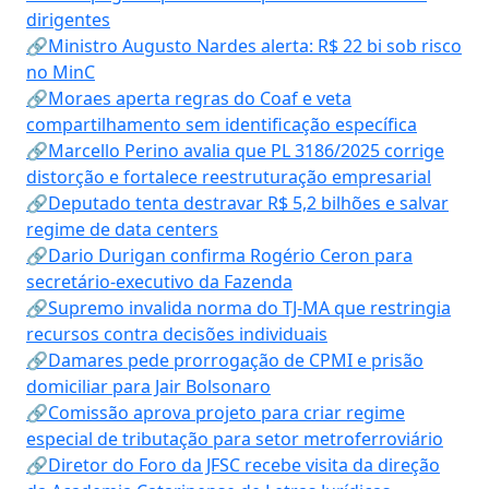
dirigentes
🔗Ministro Augusto Nardes alerta: R$ 22 bi sob risco
no MinC
🔗Moraes aperta regras do Coaf e veta
compartilhamento sem identificação específica
🔗Marcello Perino avalia que PL 3186/2025 corrige
distorção e fortalece reestruturação empresarial
🔗Deputado tenta destravar R$ 5,2 bilhões e salvar
regime de data centers
🔗Dario Durigan confirma Rogério Ceron para
secretário-executivo da Fazenda
🔗Supremo invalida norma do TJ-MA que restringia
recursos contra decisões individuais
🔗Damares pede prorrogação de CPMI e prisão
domiciliar para Jair Bolsonaro
🔗Comissão aprova projeto para criar regime
especial de tributação para setor metroferroviário
🔗Diretor do Foro da JFSC recebe visita da direção