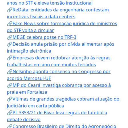
anos no STF e eleva tensão institucional
🔗ReData: entidades da engenharia contestam
incentivos fiscais a data centers
🔗Fake News sobre formação jurídica de ministros
do STF volta a circular
🔗MEGE celebra posse no TRF-3
🔗Decisão anula prisão por dívida alimentar após
intimação eletrônica
🔗Empresas devem redobrar atenção às regras
trabalhistas em ano com muitos feriados
🔗Nelsinho aponta consenso no Congresso por
acordo Mercosul-UE
🔗MP do Ceará investiga cobrança por acesso à
praia em Fortaleza
🔗Vítimas de grandes tragédias cobram atuação do
Judiciário em carta pública
🔗PL 3353/21 de Bivar leva regras do futebol a
debate decisivo
🔗Congresso Brasileiro de Direito do Agronegócio