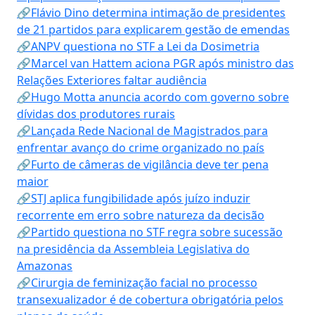
🔗Flávio Dino determina intimação de presidentes
de 21 partidos para explicarem gestão de emendas
🔗ANPV questiona no STF a Lei da Dosimetria
🔗Marcel van Hattem aciona PGR após ministro das
Relações Exteriores faltar audiência
🔗Hugo Motta anuncia acordo com governo sobre
dívidas dos produtores rurais
🔗Lançada Rede Nacional de Magistrados para
enfrentar avanço do crime organizado no país
🔗Furto de câmeras de vigilância deve ter pena
maior
🔗STJ aplica fungibilidade após juízo induzir
recorrente em erro sobre natureza da decisão
🔗Partido questiona no STF regra sobre sucessão
na presidência da Assembleia Legislativa do
Amazonas
🔗Cirurgia de feminização facial no processo
transexualizador é de cobertura obrigatória pelos