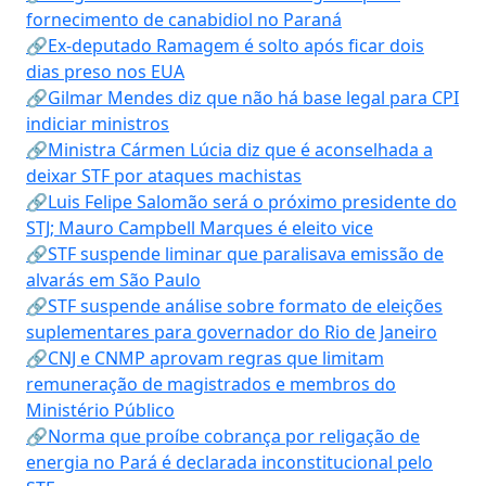
fornecimento de canabidiol no Paraná
🔗Ex-deputado Ramagem é solto após ficar dois
dias preso nos EUA
🔗Gilmar Mendes diz que não há base legal para CPI
indiciar ministros
🔗Ministra Cármen Lúcia diz que é aconselhada a
deixar STF por ataques machistas
🔗Luis Felipe Salomão será o próximo presidente do
STJ; Mauro Campbell Marques é eleito vice
🔗STF suspende liminar que paralisava emissão de
alvarás em São Paulo
🔗STF suspende análise sobre formato de eleições
suplementares para governador do Rio de Janeiro
🔗CNJ e CNMP aprovam regras que limitam
remuneração de magistrados e membros do
Ministério Público
🔗Norma que proíbe cobrança por religação de
energia no Pará é declarada inconstitucional pelo