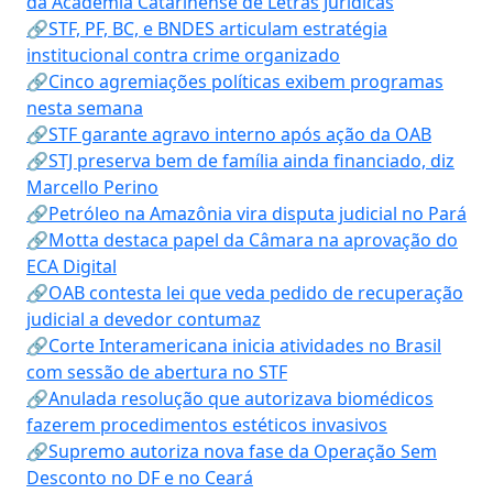
da Academia Catarinense de Letras Jurídicas
🔗STF, PF, BC, e BNDES articulam estratégia
institucional contra crime organizado
🔗Cinco agremiações políticas exibem programas
nesta semana
🔗STF garante agravo interno após ação da OAB
🔗STJ preserva bem de família ainda financiado, diz
Marcello Perino
🔗Petróleo na Amazônia vira disputa judicial no Pará
🔗Motta destaca papel da Câmara na aprovação do
ECA Digital
🔗OAB contesta lei que veda pedido de recuperação
judicial a devedor contumaz
🔗Corte Interamericana inicia atividades no Brasil
com sessão de abertura no STF
🔗Anulada resolução que autorizava biomédicos
fazerem procedimentos estéticos invasivos
🔗Supremo autoriza nova fase da Operação Sem
Desconto no DF e no Ceará