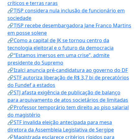
críticos e terras raras
🔗TJSP considera nula inclusão de funcionário em
sociedade
🔗TJSP recebe desembargadora Jane Franco Martins
em posse solene
🔗Como a capital de JK se tornou centro da
tecnologia eleitoral e o futuro da democracia
🔗“Estamos imersos em uma crise”, admite
presidente do Supremo
🔗Izalci anuncia pré-candidatura ao governo do DF
🔗STF autoriza liberação de R$ 3,7 bi de precatórios
do Fundef a estados
🔗STJ afasta exigência de publicação de balanço
para arquivamento de atos societários de limitadas
🔗Professor temporário tem direito ao piso salarial
do magistério
🔗STF invalida eleição antecipada para mesa
diretora da Assembleia Legislativa de Sergipe
🔗Magistrada esclarece critérios rígidos para