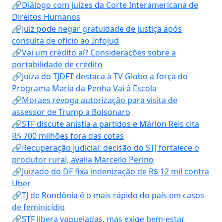
🔗Diálogo com juízes da Corte Interamericana de
Direitos Humanos
🔗Juiz pode negar gratuidade de justiça após
consulta de ofício ao Infojud
🔗Vai um crédito aí? Considerações sobre a
portabilidade de crédito
🔗Juíza do TJDFT destaca à TV Globo a força do
Programa Maria da Penha Vai à Escola
🔗Moraes revoga autorização para visita de
assessor de Trump a Bolsonaro
🔗STF discute anistia a partidos e Márlon Reis cita
R$ 700 milhões fora das cotas
🔗Recuperação judicial: decisão do STJ fortalece o
produtor rural, avalia Marcello Perino
🔗Juizado do DF fixa indenização de R$ 12 mil contra
Uber
🔗TJ de Rondônia é o mais rápido do país em casos
de feminicídio
🔗STF libera vaquejadas, mas exige bem-estar