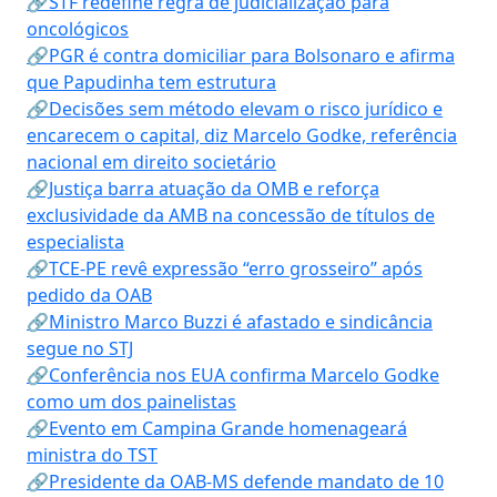
🔗STF redefine regra de judicialização para
oncológicos
🔗PGR é contra domiciliar para Bolsonaro e afirma
que Papudinha tem estrutura
🔗Decisões sem método elevam o risco jurídico e
encarecem o capital, diz Marcelo Godke, referência
nacional em direito societário
🔗Justiça barra atuação da OMB e reforça
exclusividade da AMB na concessão de títulos de
especialista
🔗TCE-PE revê expressão “erro grosseiro” após
pedido da OAB
🔗Ministro Marco Buzzi é afastado e sindicância
segue no STJ
🔗Conferência nos EUA confirma Marcelo Godke
como um dos painelistas
🔗Evento em Campina Grande homenageará
ministra do TST
🔗Presidente da OAB-MS defende mandato de 10