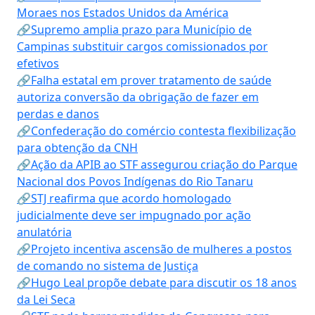
Moraes nos Estados Unidos da América
🔗Supremo amplia prazo para Município de
Campinas substituir cargos comissionados por
efetivos
🔗Falha estatal em prover tratamento de saúde
autoriza conversão da obrigação de fazer em
perdas e danos
🔗Confederação do comércio contesta flexibilização
para obtenção da CNH
🔗Ação da APIB ao STF assegurou criação do Parque
Nacional dos Povos Indígenas do Rio Tanaru
🔗STJ reafirma que acordo homologado
judicialmente deve ser impugnado por ação
anulatória
🔗Projeto incentiva ascensão de mulheres a postos
de comando no sistema de Justiça
🔗Hugo Leal propõe debate para discutir os 18 anos
da Lei Seca