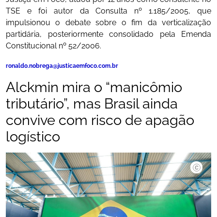
TSE e foi autor da Consulta nº 1.185/2005, que
impulsionou o debate sobre o fim da verticalização
partidária, posteriormente consolidado pela Emenda
Constitucional nº 52/2006.
ronaldo.nobrega@justicaemfoco.com.br
Alckmin mira o “manicômio
tributário”, mas Brasil ainda
convive com risco de apagão
logístico
Jerônim