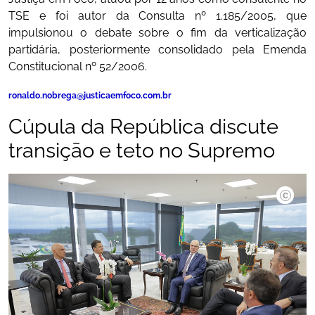
TSE e foi autor da Consulta nº 1.185/2005, que
impulsionou o debate sobre o fim da verticalização
partidária, posteriormente consolidado pela Emenda
Constitucional nº 52/2006.
ronaldo.nobrega@justicaemfoco.com.br
Cúpula da República discute
transição e teto no Supremo
Rosinei 