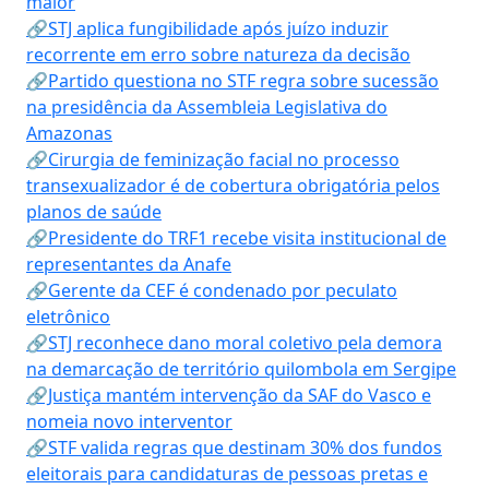
maior
🔗STJ aplica fungibilidade após juízo induzir
recorrente em erro sobre natureza da decisão
🔗Partido questiona no STF regra sobre sucessão
na presidência da Assembleia Legislativa do
Amazonas
🔗Cirurgia de feminização facial no processo
transexualizador é de cobertura obrigatória pelos
planos de saúde
🔗Presidente do TRF1 recebe visita institucional de
representantes da Anafe
🔗Gerente da CEF é condenado por peculato
eletrônico
🔗STJ reconhece dano moral coletivo pela demora
na demarcação de território quilombola em Sergipe
🔗Justiça mantém intervenção da SAF do Vasco e
nomeia novo interventor
🔗STF valida regras que destinam 30% dos fundos
eleitorais para candidaturas de pessoas pretas e