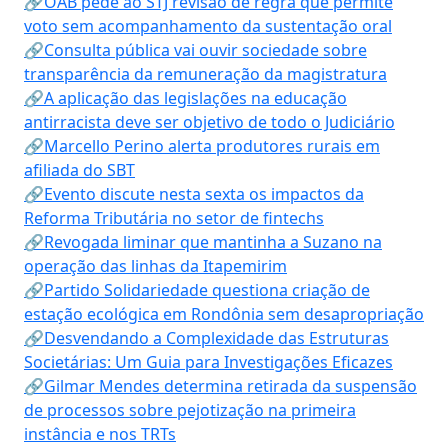
🔗OAB pede ao STJ revisão de regra que permite
voto sem acompanhamento da sustentação oral
🔗Consulta pública vai ouvir sociedade sobre
transparência da remuneração da magistratura
🔗A aplicação das legislações na educação
antirracista deve ser objetivo de todo o Judiciário
🔗Marcello Perino alerta produtores rurais em
afiliada do SBT
🔗Evento discute nesta sexta os impactos da
Reforma Tributária no setor de fintechs
🔗Revogada liminar que mantinha a Suzano na
operação das linhas da Itapemirim
🔗Partido Solidariedade questiona criação de
estação ecológica em Rondônia sem desapropriação
🔗Desvendando a Complexidade das Estruturas
Societárias: Um Guia para Investigações Eficazes
🔗Gilmar Mendes determina retirada da suspensão
de processos sobre pejotização na primeira
instância e nos TRTs