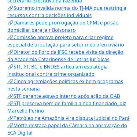
secretário-executivo da Fazenda
🔗Supremo invalida norma do TJ-MA que restringia
recursos contra decisões individuais
🔗Damares pede prorrogação de CPMI e prisão
domiciliar para Jair Bolsonaro
🔗Comissão aprova projeto para criar regime
especial de tributação para setor metroferroviário
🔗Diretor do Foro da JFSC recebe visita da direção
da Academia Catarinense de Letras Jurídicas
🔗STF, PF, BC, e BNDES articulam estratégia
institucional contra crime organizado
🔗Cinco agremiações políticas exibem programas
nesta semana
🔗STF garante agravo interno após ação da OAB
🔗STJ preserva bem de família ainda financiado, diz
Marcello Perino
🔗Petróleo na Amazônia vira disputa judicial no Pará
🔗Motta destaca papel da Câmara na aprovação do
ECA Digital