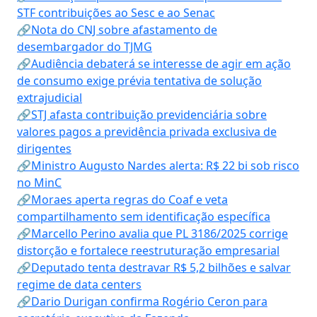
STF contribuições ao Sesc e ao Senac
🔗Nota do CNJ sobre afastamento de
desembargador do TJMG
🔗Audiência debaterá se interesse de agir em ação
de consumo exige prévia tentativa de solução
extrajudicial
🔗STJ afasta contribuição previdenciária sobre
valores pagos a previdência privada exclusiva de
dirigentes
🔗Ministro Augusto Nardes alerta: R$ 22 bi sob risco
no MinC
🔗Moraes aperta regras do Coaf e veta
compartilhamento sem identificação específica
🔗Marcello Perino avalia que PL 3186/2025 corrige
distorção e fortalece reestruturação empresarial
🔗Deputado tenta destravar R$ 5,2 bilhões e salvar
regime de data centers
🔗Dario Durigan confirma Rogério Ceron para