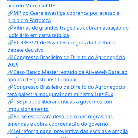
acordo Mercosul-UE
🔗MP do Ceará investiga cobrança por acesso à
praia em Fortaleza
🔗Vítimas de grandes tragédias cobram atuação do
Judiciário em carta pública
🔗PL 3353/21 de Bivar leva regras do futebol a
debate decisivo
🔗Congresso Brasileiro de Direito do Agronegócio
2026
🔗Caso Banco Master: estudo da Ativaweb DataLab
aponta desgaste institucional
🔗Congresso Brasileiro de Direito do Agronegócio
terá palestra inaugural com ministro Luiz Fux
🔗TSE propõe liberar críticas a governos com
impulsionamento
🔗Perse escancara desordem nas regras das
emendas e cobra coordenação do governo
🔗Lei reforça papel preventivo das escolas e amplia