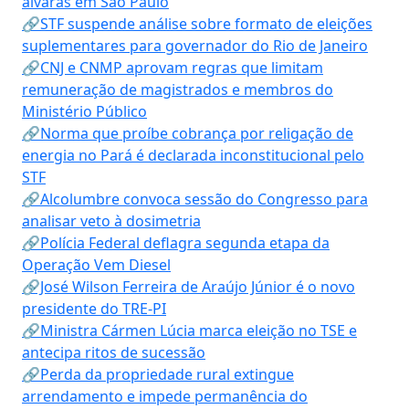
alvarás em São Paulo
🔗STF suspende análise sobre formato de eleições
suplementares para governador do Rio de Janeiro
🔗CNJ e CNMP aprovam regras que limitam
remuneração de magistrados e membros do
Ministério Público
🔗Norma que proíbe cobrança por religação de
energia no Pará é declarada inconstitucional pelo
STF
🔗Alcolumbre convoca sessão do Congresso para
analisar veto à dosimetria
🔗Polícia Federal deflagra segunda etapa da
Operação Vem Diesel
🔗José Wilson Ferreira de Araújo Júnior é o novo
presidente do TRE-PI
🔗Ministra Cármen Lúcia marca eleição no TSE e
antecipa ritos de sucessão
🔗Perda da propriedade rural extingue
arrendamento e impede permanência do