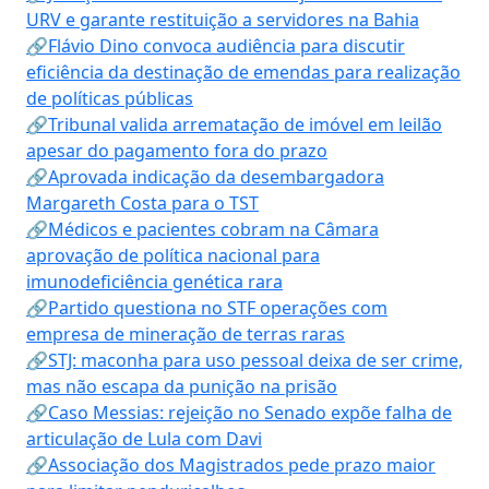
URV e garante restituição a servidores na Bahia
🔗Flávio Dino convoca audiência para discutir
eficiência da destinação de emendas para realização
de políticas públicas
🔗Tribunal valida arrematação de imóvel em leilão
apesar do pagamento fora do prazo
🔗Aprovada indicação da desembargadora
Margareth Costa para o TST
🔗Médicos e pacientes cobram na Câmara
aprovação de política nacional para
imunodeficiência genética rara
🔗Partido questiona no STF operações com
empresa de mineração de terras raras
🔗STJ: maconha para uso pessoal deixa de ser crime,
mas não escapa da punição na prisão
🔗Caso Messias: rejeição no Senado expõe falha de
articulação de Lula com Davi
🔗Associação dos Magistrados pede prazo maior