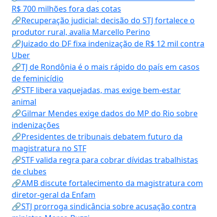
R$ 700 milhões fora das cotas
🔗Recuperação judicial: decisão do STJ fortalece o
produtor rural, avalia Marcello Perino
🔗Juizado do DF fixa indenização de R$ 12 mil contra
Uber
🔗TJ de Rondônia é o mais rápido do país em casos
de feminicídio
🔗STF libera vaquejadas, mas exige bem-estar
animal
🔗Gilmar Mendes exige dados do MP do Rio sobre
indenizações
🔗Presidentes de tribunais debatem futuro da
magistratura no STF
🔗STF valida regra para cobrar dívidas trabalhistas
de clubes
🔗AMB discute fortalecimento da magistratura com
diretor-geral da Enfam
🔗STJ prorroga sindicância sobre acusação contra