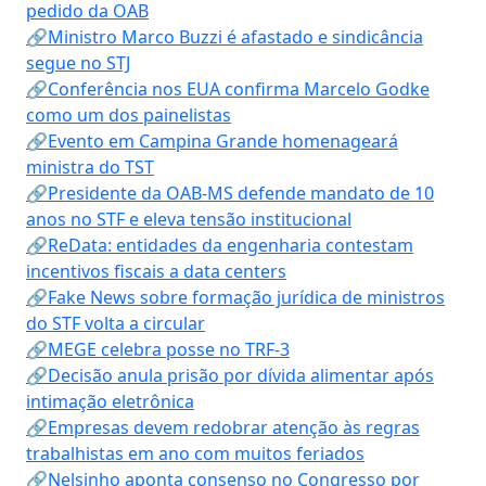
pedido da OAB
🔗Ministro Marco Buzzi é afastado e sindicância
segue no STJ
🔗Conferência nos EUA confirma Marcelo Godke
como um dos painelistas
🔗Evento em Campina Grande homenageará
ministra do TST
🔗Presidente da OAB-MS defende mandato de 10
anos no STF e eleva tensão institucional
🔗ReData: entidades da engenharia contestam
incentivos fiscais a data centers
🔗Fake News sobre formação jurídica de ministros
do STF volta a circular
🔗MEGE celebra posse no TRF-3
🔗Decisão anula prisão por dívida alimentar após
intimação eletrônica
🔗Empresas devem redobrar atenção às regras
trabalhistas em ano com muitos feriados
🔗Nelsinho aponta consenso no Congresso por