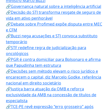
ministro Marco Buzzi
🔗Governança natural sobre a inteligência artificial
🔗Decisão do STJ transforma resgate de seguro de
vida em ativo penhorável
🔗Debate sobre Profimed expõe disputa entre MEC
e CFM
🔗Buzzi nega acusações e STJ convoca substituto
temporário
🔗STF redefine regra de judicialização para
oncológicos
🔗PGR é contra domiciliar para Bolsonaro e afirma
que Papudinha tem estrutura
🔗Decisões sem método elevam o risco jurídico e
encarecem o capital, diz Marcelo Godke, referência
nacional em direito societário
🔗Justiça barra atuação da OMB e reforça
exclusividade da AMB na concessão de títulos de
especialista
🔗TCE-PE revê expressão “erro grosseiro” após