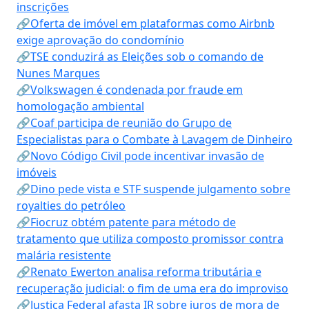
inscrições
🔗Oferta de imóvel em plataformas como Airbnb
exige aprovação do condomínio
🔗TSE conduzirá as Eleições sob o comando de
Nunes Marques
🔗Volkswagen é condenada por fraude em
homologação ambiental
🔗Coaf participa de reunião do Grupo de
Especialistas para o Combate à Lavagem de Dinheiro
🔗Novo Código Civil pode incentivar invasão de
imóveis
🔗Dino pede vista e STF suspende julgamento sobre
royalties do petróleo
🔗Fiocruz obtém patente para método de
tratamento que utiliza composto promissor contra
malária resistente
🔗Renato Ewerton analisa reforma tributária e
recuperação judicial: o fim de uma era do improviso
🔗Justiça Federal afasta IR sobre juros de mora de