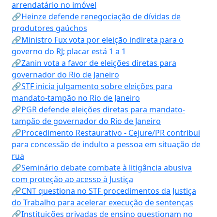
arrendatário no imóvel
🔗Heinze defende renegociação de dívidas de
produtores gaúchos
🔗Ministro Fux vota por eleição indireta para o
governo do RJ; placar está 1 a 1
🔗Zanin vota a favor de eleições diretas para
governador do Rio de Janeiro
🔗STF inicia julgamento sobre eleições para
mandato-tampão no Rio de Janeiro
🔗PGR defende eleições diretas para mandato-
tampão de governador do Rio de Janeiro
🔗Procedimento Restaurativo - Cejure/PR contribui
para concessão de indulto a pessoa em situação de
rua
🔗Seminário debate combate à litigância abusiva
com proteção ao acesso à Justiça
🔗CNT questiona no STF procedimentos da Justiça
do Trabalho para acelerar execução de sentenças
🔗Instituições privadas de ensino questionam no