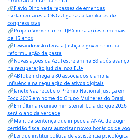
proteção à infância no DF
🔗Flávio Dino veda repasses de emendas
parlamentares a ONGs ligadas a familiares de
congressistas
🔗Projeto Veredicto do TJBA mira ações com mais
de 15 anos
🔗Lewandowski deixa a Justiça e governo inicia
reformulação da pasta
🔗Novas ações da Azul estreiam na B3 após avanço
na recuperação judicial nos EUA
🔗ABToken chega a 80 associados e amplia
influência na regulação de ativos digitais
🔗Janete Vaz recebe o Prêmio Nacional Justiça em
Foco 2025 em nome do Grupo Mulheres do Brasil
🔗Em última reunião ministerial, Lula diz que 2026
será o ano da verdade
🔗Mantida sentença que impede a ANAC de exigir
certidão fiscal para autorizar novos horários de voo
🔗Lei que institui política de assistência psicológica