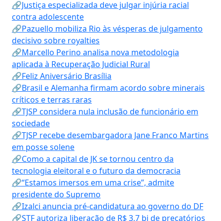
🔗Justiça especializada deve julgar injúria racial
contra adolescente
🔗Pazuello mobiliza Rio às vésperas de julgamento
decisivo sobre royalties
🔗Marcello Perino analisa nova metodologia
aplicada à Recuperação Judicial Rural
🔗Feliz Aniversário Brasília
🔗Brasil e Alemanha firmam acordo sobre minerais
críticos e terras raras
🔗TJSP considera nula inclusão de funcionário em
sociedade
🔗TJSP recebe desembargadora Jane Franco Martins
em posse solene
🔗Como a capital de JK se tornou centro da
tecnologia eleitoral e o futuro da democracia
🔗“Estamos imersos em uma crise”, admite
presidente do Supremo
🔗Izalci anuncia pré-candidatura ao governo do DF
🔗STF autoriza liberação de R$ 3,7 bi de precatórios