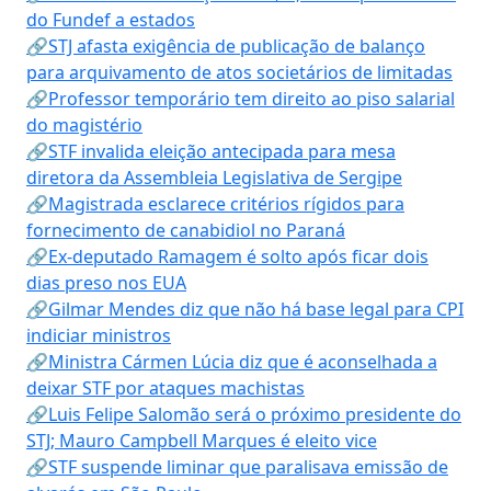
do Fundef a estados
🔗STJ afasta exigência de publicação de balanço
para arquivamento de atos societários de limitadas
🔗Professor temporário tem direito ao piso salarial
do magistério
🔗STF invalida eleição antecipada para mesa
diretora da Assembleia Legislativa de Sergipe
🔗Magistrada esclarece critérios rígidos para
fornecimento de canabidiol no Paraná
🔗Ex-deputado Ramagem é solto após ficar dois
dias preso nos EUA
🔗Gilmar Mendes diz que não há base legal para CPI
indiciar ministros
🔗Ministra Cármen Lúcia diz que é aconselhada a
deixar STF por ataques machistas
🔗Luis Felipe Salomão será o próximo presidente do
STJ; Mauro Campbell Marques é eleito vice
🔗STF suspende liminar que paralisava emissão de