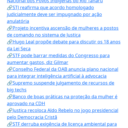
Nacional dos Povos Indígenas do Rio Tanaru
🔗STJ reafirma que acordo homologado
judicialmente deve ser impugnado por ação
anulatória
🔗Projeto incentiva ascensão de mulheres a postos
de comando no sistema de Justiça
🔗Hugo Leal propõe debate para discutir os 18 anos
da Lei Seca
🔗STF pode barrar medidas do Congresso para
aumentar gastos, diz Gilmar
🔗Conselho Federal da OAB anuncia plano nacional
para integrar inteligência artificial à advocacia
🔗Supremo suspende julgamento de recursos de
big techs
🔗Banco de boas práticas na proteção da mulher é
aprovado na CDH
🔗Justiça recoloca Aldo Rebelo no jogo presidencial
pelo Democracia Cristã
🔗STF derruba exigência de licença ambiental para