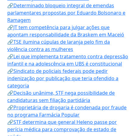
🔗Determinado bloqueio integral de emendas
parlamentares propostas por Eduardo Bolsonaro e
Ramagem
🔗JT tem competência para julgar ações que
apontam responsabilidade da Braskem em Maceió
🔗TSE ilumina cúpulas de laranja pelo fim da
violência contra as mulheres
🔗Lei que implementa tratamento contra depressão
infantil e na adolescência em UBS é constitucional
🔗Sindicato de policiais federais pode pedir
indenização por publicação que teria ofendido a
categoria
🔗Decisão unânime, STF nega possibilidade de
candidaturas sem filiação partidária
🔗Proprietária de drogaria é condenada por fraude
no programa Farmácia Popular
🔗STF determina que general Heleno passe por
perícia médica para comprovação de estado de