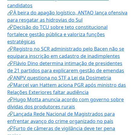
candidatos
🔗À beira do apagão logístico, ANTAQ lança ofensiva
para resgatar as hidrovias do Sul
🔗Decisão do TCU sobre teto constitucional
fortalece gestão pública e valoriza funções
estratégicas
🔗Registro no SCR administrado pelo Bacen não se
equipara inscrição em cadastro de inadimplentes
🔗Flávio Dino determina intimação de presidentes
de 21 partidos para explicarem gestão de emendas
🔗ANPV questiona no STF a Lei da Dosimetria
🔗Marcel van Hattem aciona PGR após ministro das
Relações Exteriores faltar audiência
🔗Hugo Motta anuncia acordo com governo sobre
dívidas dos produtores rurais
🔗Lançada Rede Nacional de Magistrados para
enfrentar avanço do crime organizado no país
🔗Furto de câmeras de vigilância deve ter pena