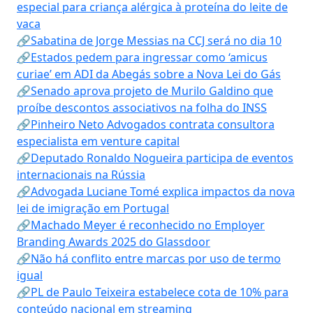
especial para criança alérgica à proteína do leite de
vaca
🔗Sabatina de Jorge Messias na CCJ será no dia 10
🔗Estados pedem para ingressar como ‘amicus
curiae’ em ADI da Abegás sobre a Nova Lei do Gás
🔗Senado aprova projeto de Murilo Galdino que
proíbe descontos associativos na folha do INSS
🔗Pinheiro Neto Advogados contrata consultora
especialista em venture capital
🔗Deputado Ronaldo Nogueira participa de eventos
internacionais na Rússia
🔗Advogada Luciane Tomé explica impactos da nova
lei de imigração em Portugal
🔗Machado Meyer é reconhecido no Employer
Branding Awards 2025 do Glassdoor
🔗Não há conflito entre marcas por uso de termo
igual
🔗PL de Paulo Teixeira estabelece cota de 10% para
conteúdo nacional em streaming