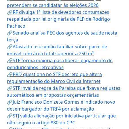
pretendem se candidatar às eleições 2026
🔗RF divulga 1ª lista de devedores contumazes
respaldada por lei originária de PLP de Rodrigo
Pacheco
🔗Senado analisa PEC dos agentes de saúde nesta
terça
🔗Afastado usucapião familiar sobre parte de
imóvel com área total superior a 250 m²
🔗STF forma maioria para liberar pagamento de
penduricalhos retroativos
🔗PRD questiona no STF decreto que altera
regulamentação do Marco Civil da Internet
🔗STF invalida regra da Paraíba que fixava reajustes
automáticos em propostas orçamentárias
🔗Juiz Francisco Donizete Gomes é indicado novo
desembargador do TRF4 por aclamação
🔗STJ valida alienação por iniciativa particular que
não seguiu o artigo 880 do CPC