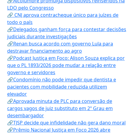
🔗Alcolumbre promulga dispositivos reinseridos na
LDO pelo Congresso
🔗 CNJ aprova contracheque único para juízes de
todo o país
🔗Delegados ganham força para contestar decisões
judiciais durante investigações
🔗Renan busca acordo com governo Lula para
destravar financiamento ao agro
🔗Podcast Justiça em Foco: Alison Souza explica por
que o PL 1893/2026 pode mudar a relação entre
governo e servidores
🔗Condomínio não pode impedir que dentista e
pacientes com mobilidade reduzida utilizem
elevador
🔗Aprovada minuta de PLC para conversão de
cargos vagos de juiz substituto em 2º Grau em
desembargador
🔗TJSP decide que infidelidade não gera dano moral
🔗Prêmio Nacional Justiça em Foco 2026 abre