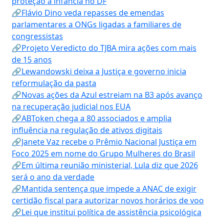
proteção à infância no DF
🔗Flávio Dino veda repasses de emendas
parlamentares a ONGs ligadas a familiares de
congressistas
🔗Projeto Veredicto do TJBA mira ações com mais
de 15 anos
🔗Lewandowski deixa a Justiça e governo inicia
reformulação da pasta
🔗Novas ações da Azul estreiam na B3 após avanço
na recuperação judicial nos EUA
🔗ABToken chega a 80 associados e amplia
influência na regulação de ativos digitais
🔗Janete Vaz recebe o Prêmio Nacional Justiça em
Foco 2025 em nome do Grupo Mulheres do Brasil
🔗Em última reunião ministerial, Lula diz que 2026
será o ano da verdade
🔗Mantida sentença que impede a ANAC de exigir
certidão fiscal para autorizar novos horários de voo
🔗Lei que institui política de assistência psicológica