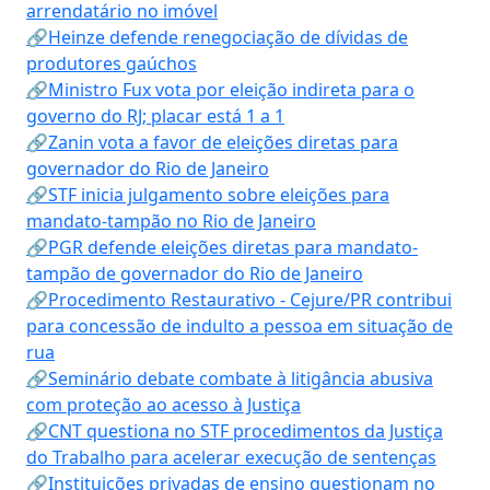
arrendatário no imóvel
🔗Heinze defende renegociação de dívidas de
produtores gaúchos
🔗Ministro Fux vota por eleição indireta para o
governo do RJ; placar está 1 a 1
🔗Zanin vota a favor de eleições diretas para
governador do Rio de Janeiro
🔗STF inicia julgamento sobre eleições para
mandato-tampão no Rio de Janeiro
🔗PGR defende eleições diretas para mandato-
tampão de governador do Rio de Janeiro
🔗Procedimento Restaurativo - Cejure/PR contribui
para concessão de indulto a pessoa em situação de
rua
🔗Seminário debate combate à litigância abusiva
com proteção ao acesso à Justiça
🔗CNT questiona no STF procedimentos da Justiça
do Trabalho para acelerar execução de sentenças
🔗Instituições privadas de ensino questionam no