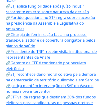
maior
🔗STJ aplica fungibilidade após juízo induzir
recorrente em erro sobre natureza da decisão
🔗Partido questiona no STF regra sobre sucessão
na presidência da Assembleia Legislativa do
Amazonas
🔗Cirurgia de feminização facial no processo
transexualizador é de cobertura obrigatória pelos
planos de saúde
🔗Presidente do TRF1 recebe visita institucional de
representantes da Anafe
🔗Gerente da CEF é condenado por peculato
eletrônico
🔗STJ reconhece dano moral coletivo pela demora
na demarcação de território quilombola em Sergipe
🔗Justiça mantém intervenção da SAF do Vasco e
nomeia novo interventor
🔗STF valida regras que destinam 30% dos fundos
eleitorais para candidaturas de pessoas pretas e