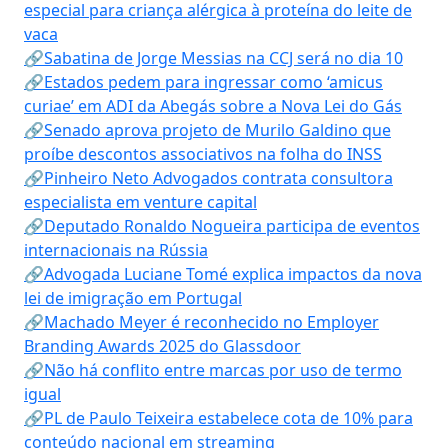
especial para criança alérgica à proteína do leite de
vaca
🔗Sabatina de Jorge Messias na CCJ será no dia 10
🔗Estados pedem para ingressar como ‘amicus
curiae’ em ADI da Abegás sobre a Nova Lei do Gás
🔗Senado aprova projeto de Murilo Galdino que
proíbe descontos associativos na folha do INSS
🔗Pinheiro Neto Advogados contrata consultora
especialista em venture capital
🔗Deputado Ronaldo Nogueira participa de eventos
internacionais na Rússia
🔗Advogada Luciane Tomé explica impactos da nova
lei de imigração em Portugal
🔗Machado Meyer é reconhecido no Employer
Branding Awards 2025 do Glassdoor
🔗Não há conflito entre marcas por uso de termo
igual
🔗PL de Paulo Teixeira estabelece cota de 10% para
conteúdo nacional em streaming