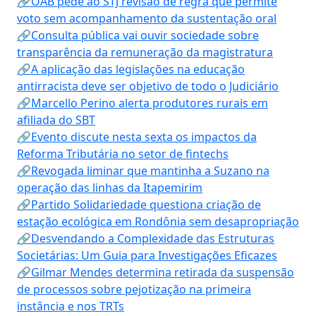
🔗OAB pede ao STJ revisão de regra que permite
voto sem acompanhamento da sustentação oral
🔗Consulta pública vai ouvir sociedade sobre
transparência da remuneração da magistratura
🔗A aplicação das legislações na educação
antirracista deve ser objetivo de todo o Judiciário
🔗Marcello Perino alerta produtores rurais em
afiliada do SBT
🔗Evento discute nesta sexta os impactos da
Reforma Tributária no setor de fintechs
🔗Revogada liminar que mantinha a Suzano na
operação das linhas da Itapemirim
🔗Partido Solidariedade questiona criação de
estação ecológica em Rondônia sem desapropriação
🔗Desvendando a Complexidade das Estruturas
Societárias: Um Guia para Investigações Eficazes
🔗Gilmar Mendes determina retirada da suspensão
de processos sobre pejotização na primeira
instância e nos TRTs