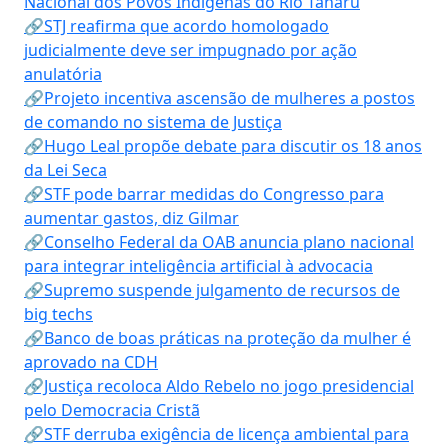
Nacional dos Povos Indígenas do Rio Tanaru
🔗STJ reafirma que acordo homologado
judicialmente deve ser impugnado por ação
anulatória
🔗Projeto incentiva ascensão de mulheres a postos
de comando no sistema de Justiça
🔗Hugo Leal propõe debate para discutir os 18 anos
da Lei Seca
🔗STF pode barrar medidas do Congresso para
aumentar gastos, diz Gilmar
🔗Conselho Federal da OAB anuncia plano nacional
para integrar inteligência artificial à advocacia
🔗Supremo suspende julgamento de recursos de
big techs
🔗Banco de boas práticas na proteção da mulher é
aprovado na CDH
🔗Justiça recoloca Aldo Rebelo no jogo presidencial
pelo Democracia Cristã
🔗STF derruba exigência de licença ambiental para