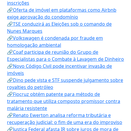
inscrições
🔗Oferta de imóvel em plataformas como Airbnb
exige aprovação do condomínio
🔗TSE conduzirá as Eleições sob o comando de
Nunes Marques
🔗Volkswagen é condenada por fraude em
homologação ambiental
🔗Coaf participa de reunião do Grupo de
Especialistas para o Combate à Lavagem de Dinheiro
🔗Novo Código Civil pode incentivar invasão de
imóveis
🔗Dino pede vista e STF suspende julgamento sobre
royalties do petróleo
🔗Fiocruz obtém patente para método de
tratamento que utiliza composto promissor contra
malária resistente
🔗Renato Ewerton analisa reforma tributária e
recuperação judicial: o fim de uma era do improviso
🔗Justiça Federal afasta IR sobre juros de mora de