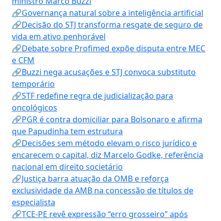
ministro Marco Buzzi
🔗Governança natural sobre a inteligência artificial
🔗Decisão do STJ transforma resgate de seguro de
vida em ativo penhorável
🔗Debate sobre Profimed expõe disputa entre MEC
e CFM
🔗Buzzi nega acusações e STJ convoca substituto
temporário
🔗STF redefine regra de judicialização para
oncológicos
🔗PGR é contra domiciliar para Bolsonaro e afirma
que Papudinha tem estrutura
🔗Decisões sem método elevam o risco jurídico e
encarecem o capital, diz Marcelo Godke, referência
nacional em direito societário
🔗Justiça barra atuação da OMB e reforça
exclusividade da AMB na concessão de títulos de
especialista
🔗TCE-PE revê expressão “erro grosseiro” após