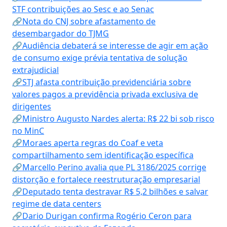
STF contribuições ao Sesc e ao Senac
🔗Nota do CNJ sobre afastamento de
desembargador do TJMG
🔗Audiência debaterá se interesse de agir em ação
de consumo exige prévia tentativa de solução
extrajudicial
🔗STJ afasta contribuição previdenciária sobre
valores pagos a previdência privada exclusiva de
dirigentes
🔗Ministro Augusto Nardes alerta: R$ 22 bi sob risco
no MinC
🔗Moraes aperta regras do Coaf e veta
compartilhamento sem identificação específica
🔗Marcello Perino avalia que PL 3186/2025 corrige
distorção e fortalece reestruturação empresarial
🔗Deputado tenta destravar R$ 5,2 bilhões e salvar
regime de data centers
🔗Dario Durigan confirma Rogério Ceron para