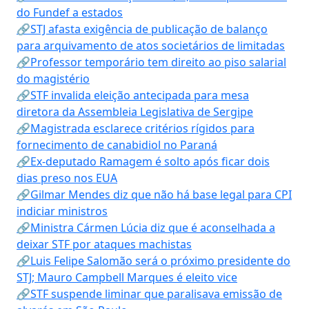
do Fundef a estados
🔗STJ afasta exigência de publicação de balanço
para arquivamento de atos societários de limitadas
🔗Professor temporário tem direito ao piso salarial
do magistério
🔗STF invalida eleição antecipada para mesa
diretora da Assembleia Legislativa de Sergipe
🔗Magistrada esclarece critérios rígidos para
fornecimento de canabidiol no Paraná
🔗Ex-deputado Ramagem é solto após ficar dois
dias preso nos EUA
🔗Gilmar Mendes diz que não há base legal para CPI
indiciar ministros
🔗Ministra Cármen Lúcia diz que é aconselhada a
deixar STF por ataques machistas
🔗Luis Felipe Salomão será o próximo presidente do
STJ; Mauro Campbell Marques é eleito vice
🔗STF suspende liminar que paralisava emissão de