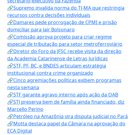
secretário-executivo da Fazenda
🔗Supremo invalida norma do TJ-MA que restringia
recursos contra decisões individuais
🔗Damares pede prorrogação de CPMI e prisão
domiciliar para Jair Bolsonaro
🔗Comissão aprova projeto para criar regime
especial de tributação para setor metroferroviário
🔗Diretor do Foro da JFSC recebe visita da direção
da Academia Catarinense de Letras Jurídicas
🔗STF, PF, BC, e BNDES articulam estratégia
institucional contra crime organizado
🔗Cinco agremiações políticas exibem programas
nesta semana
🔗STF garante agravo interno após ação da OAB
🔗STJ preserva bem de família ainda financiado, diz
Marcello Perino
🔗Petróleo na Amazônia vira disputa judicial no Pará
🔗Motta destaca papel da Câmara na aprovação do
ECA Digital