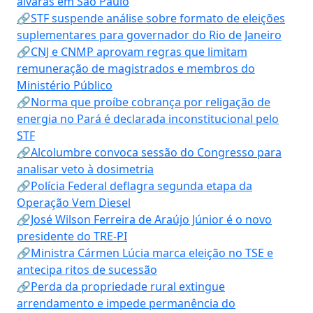
alvarás em São Paulo
🔗STF suspende análise sobre formato de eleições
suplementares para governador do Rio de Janeiro
🔗CNJ e CNMP aprovam regras que limitam
remuneração de magistrados e membros do
Ministério Público
🔗Norma que proíbe cobrança por religação de
energia no Pará é declarada inconstitucional pelo
STF
🔗Alcolumbre convoca sessão do Congresso para
analisar veto à dosimetria
🔗Polícia Federal deflagra segunda etapa da
Operação Vem Diesel
🔗José Wilson Ferreira de Araújo Júnior é o novo
presidente do TRE-PI
🔗Ministra Cármen Lúcia marca eleição no TSE e
antecipa ritos de sucessão
🔗Perda da propriedade rural extingue
arrendamento e impede permanência do