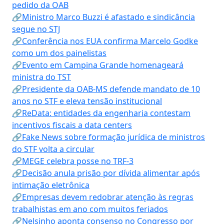
pedido da OAB
🔗Ministro Marco Buzzi é afastado e sindicância
segue no STJ
🔗Conferência nos EUA confirma Marcelo Godke
como um dos painelistas
🔗Evento em Campina Grande homenageará
ministra do TST
🔗Presidente da OAB-MS defende mandato de 10
anos no STF e eleva tensão institucional
🔗ReData: entidades da engenharia contestam
incentivos fiscais a data centers
🔗Fake News sobre formação jurídica de ministros
do STF volta a circular
🔗MEGE celebra posse no TRF-3
🔗Decisão anula prisão por dívida alimentar após
intimação eletrônica
🔗Empresas devem redobrar atenção às regras
trabalhistas em ano com muitos feriados
🔗Nelsinho aponta consenso no Congresso por