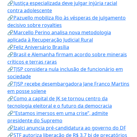
🔗Justiça especializada deve julgar injúria racial
contra adolescente
🔗Pazuello mobiliza Rio às vésperas de julgamento
decisivo sobre royalties
🔗Marcello Perino analisa nova metodologia
aplicada à Recuperação Judicial Rural
🔗Feliz Aniversário Brasília
🔗Brasil e Alemanha firmam acordo sobre minerais
críticos e terras raras
🔗TJSP considera nula inclusão de funcionário em
sociedade
🔗TJSP recebe desembargadora Jane Franco Martins
em posse solene
🔗Como a capital de JK se tornou centro da
tecnologia eleitoral e o futuro da democracia
🔗“Estamos imersos em uma crise”, admite
presidente do Supremo
🔗Izalci anuncia pré-candidatura ao governo do DF
🔗STF autoriza liberação de R$ 3,7 bi de precatórios