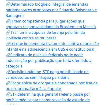
🔗Determinado bloqueio integral de emendas
parlamentares propostas por Eduardo Bolsonaro e
Ramagem
🔗JT tem competência para julgar ações que
apontam responsabilidade da Braskem em Maceió
🔗TSE ilumina cúpulas de laranja pelo fim da
violência contra as mulheres
🔗Lei que implementa tratamento contra depressão
infantil e na adolescência em UBS é constitucional
🔗Sindicato de policiais federais pode pedir
indenização por publicação que teria ofendido a
categoria
🔗Decisão unânime, STF nega possibilidade de
candidaturas sem filiação partidária
🔗Proprietária de drogaria é condenada por fraude
no programa Farmácia Popular
🔗STF determina que general Heleno passe por
perícia médica para comprovação de estado de