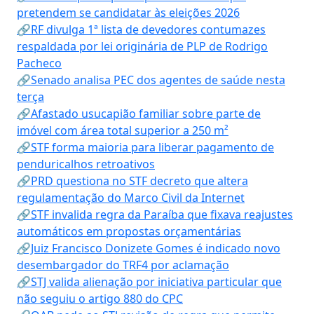
pretendem se candidatar às eleições 2026
🔗RF divulga 1ª lista de devedores contumazes
respaldada por lei originária de PLP de Rodrigo
Pacheco
🔗Senado analisa PEC dos agentes de saúde nesta
terça
🔗Afastado usucapião familiar sobre parte de
imóvel com área total superior a 250 m²
🔗STF forma maioria para liberar pagamento de
penduricalhos retroativos
🔗PRD questiona no STF decreto que altera
regulamentação do Marco Civil da Internet
🔗STF invalida regra da Paraíba que fixava reajustes
automáticos em propostas orçamentárias
🔗Juiz Francisco Donizete Gomes é indicado novo
desembargador do TRF4 por aclamação
🔗STJ valida alienação por iniciativa particular que
não seguiu o artigo 880 do CPC