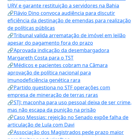
URV e garante restituição a servidores na Bahia
🔗Flávio Dino convoca audiência para discutir
eficiência da destinação de emendas para realização
de políticas públicas
🔗Tribunal valida arrematação de imóvel em leilão
apesar do pagamento fora do prazo
🔗Aprovada indicação da desembargadora
Margareth Costa para o TST
🔗Médicos e pacientes cobram na Câmara
aprovação de política nacional para
imunodeficiência genética rara
🔗Partido questiona no STF operações com
empresa de mineração de terras raras
🔗STJ: maconha para uso pessoal deixa de ser crime,
mas não escapa da punição na prisão
🔗Caso Messias: rejeição no Senado expõe falha de
articulação de Lula com Davi
🔗Associação dos Magistrados pede prazo maior