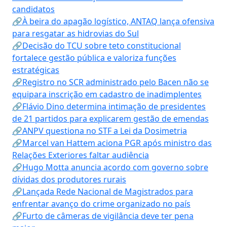
candidatos
🔗À beira do apagão logístico, ANTAQ lança ofensiva
para resgatar as hidrovias do Sul
🔗Decisão do TCU sobre teto constitucional
fortalece gestão pública e valoriza funções
estratégicas
🔗Registro no SCR administrado pelo Bacen não se
equipara inscrição em cadastro de inadimplentes
🔗Flávio Dino determina intimação de presidentes
de 21 partidos para explicarem gestão de emendas
🔗ANPV questiona no STF a Lei da Dosimetria
🔗Marcel van Hattem aciona PGR após ministro das
Relações Exteriores faltar audiência
🔗Hugo Motta anuncia acordo com governo sobre
dívidas dos produtores rurais
🔗Lançada Rede Nacional de Magistrados para
enfrentar avanço do crime organizado no país
🔗Furto de câmeras de vigilância deve ter pena