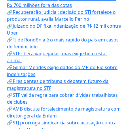
R$ 700 milhões fora das cotas
🔗Recuperação judicial: decisão do STJ fortalece o
produtor rural, avalia Marcello Perino
🔗Juizado do DF fixa indenização de R$ 12 mil contra
Uber
🔗TJ de Rondônia é o mais rápido do país em casos
de feminicídio
🔗STF libera vaquejadas, mas exige bem-estar
animal
🔗Gilmar Mendes exige dados do MP do Rio sobre
indenizações
🔗Presidentes de tribunais debatem futuro da
magistratura no STF
🔗STF valida regra para cobrar dívidas trabalhistas
de clubes
🔗AMB discute fortalecimento da magistratura com
diretor-geral da Enfam
🔗STJ prorroga sindicância sobre acusação contra