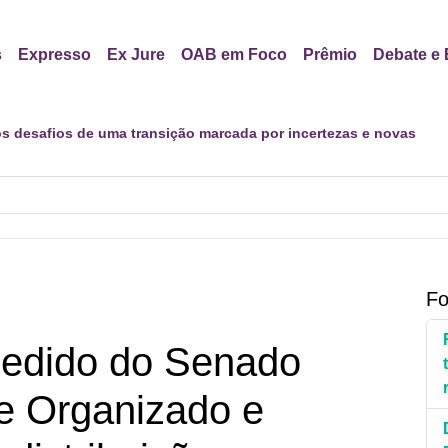
s
Expresso
Ex Jure
OAB em Foco
Prêmio
Debate e 
dastro Nacional para Pacientes com Doenças Raras é Medida de 
Fo
pedido do Senado
e Organizado e