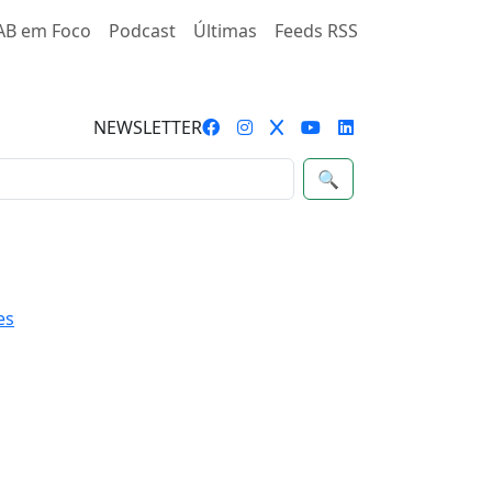
AB em Foco
Podcast
Últimas
Feeds RSS
NEWSLETTER
🔍
es