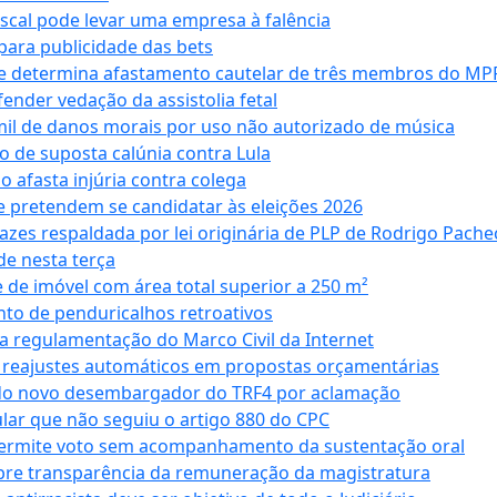
iscal pode levar uma empresa à falência
ara publicidade das bets
 e determina afastamento cautelar de três membros do MP
nder vedação da assistolia fetal
mil de danos morais por uso não autorizado de música
o de suposta calúnia contra Lula
o afasta injúria contra colega
 pretendem se candidatar às eleições 2026
azes respaldada por lei originária de PLP de Rodrigo Pache
e nesta terça
 de imóvel com área total superior a 250 m²
to de penduricalhos retroativos
a regulamentação do Marco Civil da Internet
va reajustes automáticos em propostas orçamentárias
ado novo desembargador do TRF4 por aclamação
cular que não seguiu o artigo 880 do CPC
permite voto sem acompanhamento da sustentação oral
obre transparência da remuneração da magistratura