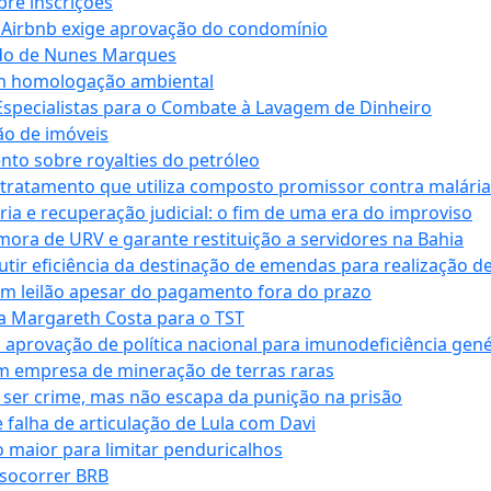
bre inscrições
 Airbnb exige aprovação do condomínio
ndo de Nunes Marques
m homologação ambiental
Especialistas para o Combate à Lavagem de Dinheiro
ão de imóveis
nto sobre royalties do petróleo
ratamento que utiliza composto promissor contra malária 
ia e recuperação judicial: o fim de uma era do improviso
 mora de URV e garante restituição a servidores na Bahia
tir eficiência da destinação de emendas para realização de 
em leilão apesar do pagamento fora do prazo
 Margareth Costa para o TST
provação de política nacional para imunodeficiência gené
m empresa de mineração de terras raras
 ser crime, mas não escapa da punição na prisão
falha de articulação de Lula com Davi
 maior para limitar penduricalhos
 socorrer BRB