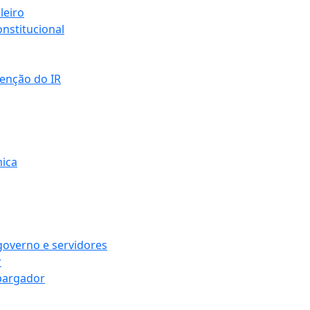
leiro
nstitucional
senção do IR
mica
governo e servidores
r
bargador