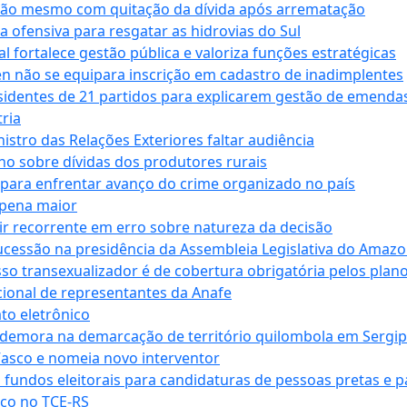
ssão mesmo com quitação da dívida após arrematação
a ofensiva para resgatar as hidrovias do Sul
 fortalece gestão pública e valoriza funções estratégicas
n não se equipara inscrição em cadastro de inadimplentes
sidentes de 21 partidos para explicarem gestão de emenda
ria
stro das Relações Exteriores faltar audiência
 sobre dívidas dos produtores rurais
para enfrentar avanço do crime organizado no país
 pena maior
zir recorrente em erro sobre natureza da decisão
ucessão na presidência da Assembleia Legislativa do Amaz
sso transexualizador é de cobertura obrigatória pelos plan
ucional de representantes da Anafe
to eletrônico
 demora na demarcação de território quilombola em Sergi
Vasco e nomeia novo interventor
 fundos eleitorais para candidaturas de pessoas pretas e 
co no TCE-RS