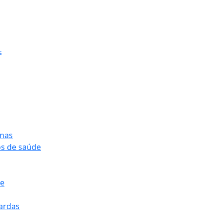
s
onas
os de saúde
pe
pardas