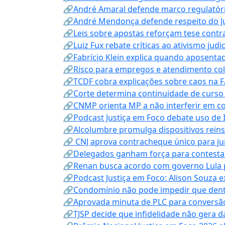
🔗André Amaral defende marco regulatório 
🔗André Mendonça defende respeito do Judi
🔗Leis sobre apostas reforçam tese contra
🔗Luiz Fux rebate críticas ao ativismo judi
🔗Fabrício Klein explica quando aposenta
🔗Risco para empregos e atendimento col
🔗TCDF cobra explicações sobre caos na F
🔗Corte determina continuidade de curso
🔗CNMP orienta MP a não interferir em co
🔗Podcast Justiça em Foco debate uso de IA
🔗Alcolumbre promulga dispositivos rein
🔗 CNJ aprova contracheque único para juí
🔗Delegados ganham força para contestar 
🔗Renan busca acordo com governo Lula p
🔗Podcast Justiça em Foco: Alison Souza e
🔗Condomínio não pode impedir que dentis
🔗Aprovada minuta de PLC para conversão
🔗TJSP decide que infidelidade não gera 