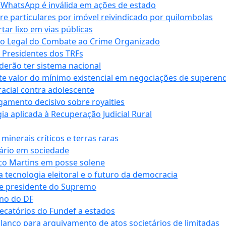
r WhatsApp é inválida em ações de estado
tre particulares por imóvel reivindicado por quilombolas
r lixo em vias públicas
co Legal do Combate ao Crime Organizado
e Presidentes dos TRFs
erão ter sistema nacional
te valor do mínimo existencial em negociações de superen
 racial contra adolescente
lgamento decisivo sobre royalties
a aplicada à Recuperação Judicial Rural
inerais críticos e terras raras
nário em sociedade
co Martins em posse solene
 tecnologia eleitoral e o futuro da democracia
te presidente do Supremo
rno do DF
recatórios do Fundef a estados
alanço para arquivamento de atos societários de limitadas