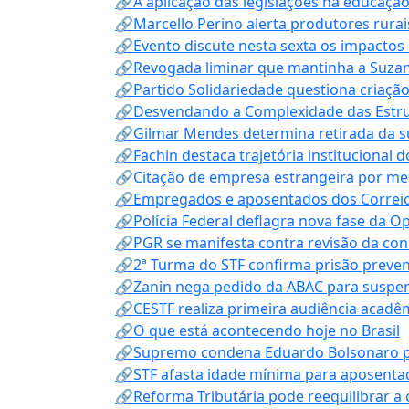
🔗A aplicação das legislações na educação 
🔗Marcello Perino alerta produtores rurai
🔗Evento discute nesta sexta os impactos 
🔗Revogada liminar que mantinha a Suzan
🔗Partido Solidariedade questiona criaç
🔗Desvendando a Complexidade das Estrutu
🔗Gilmar Mendes determina retirada da su
🔗Fachin destaca trajetória instituciona
🔗Citação de empresa estrangeira por mei
🔗Empregados e aposentados dos Correios c
🔗Polícia Federal deflagra nova fase da 
🔗PGR se manifesta contra revisão da co
🔗2ª Turma do STF confirma prisão prevent
🔗Zanin nega pedido da ABAC para suspen
🔗CESTF realiza primeira audiência acadê
🔗O que está acontecendo hoje no Brasil
🔗Supremo condena Eduardo Bolsonaro por 
🔗STF afasta idade mínima para aposentad
🔗Reforma Tributária pode reequilibrar a