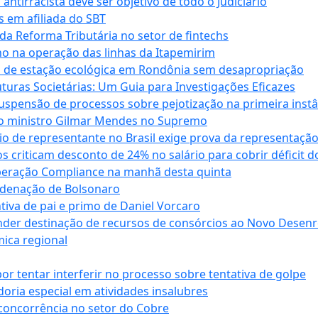
antirracista deve ser objetivo de todo o Judiciário
s em afiliada do SBT
da Reforma Tributária no setor de fintechs
o na operação das linhas da Itapemirim
ão de estação ecológica em Rondônia sem desapropriação
ras Societárias: Um Guia para Investigações Eficazes
spensão de processos sobre pejotização na primeira instâ
l do ministro Gilmar Mendes no Supremo
o de representante no Brasil exige prova da representaçã
riticam desconto de 24% no salário para cobrir déficit do
Operação Compliance na manhã desta quinta
ndenação de Bolsonaro
iva de pai e primo de Daniel Vorcaro
der destinação de recursos de consórcios ao Novo Desenro
mica regional
tentar interferir no processo sobre tentativa de golpe
oria especial em atividades insalubres
 concorrência no setor do Cobre