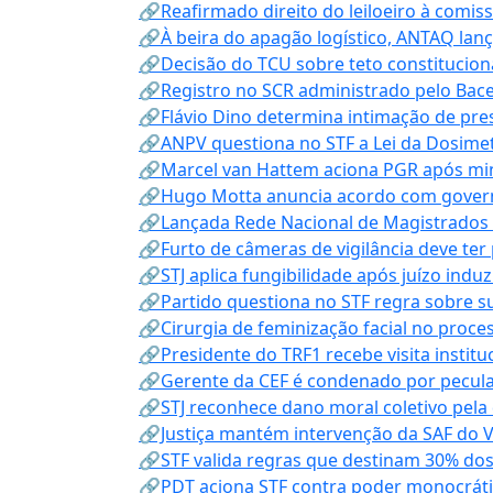
🔗Reafirmado direito do leiloeiro à comi
🔗À beira do apagão logístico, ANTAQ lanç
🔗Decisão do TCU sobre teto constitucional
🔗Registro no SCR administrado pelo Bace
🔗Flávio Dino determina intimação de pre
🔗ANPV questiona no STF a Lei da Dosimet
🔗Marcel van Hattem aciona PGR após mini
🔗Hugo Motta anuncia acordo com governo
🔗Lançada Rede Nacional de Magistrados 
🔗Furto de câmeras de vigilância deve ter
🔗STJ aplica fungibilidade após juízo indu
🔗Partido questiona no STF regra sobre s
🔗Cirurgia de feminização facial no proce
🔗Presidente do TRF1 recebe visita instit
🔗Gerente da CEF é condenado por pecula
🔗STJ reconhece dano moral coletivo pela
🔗Justiça mantém intervenção da SAF do 
🔗STF valida regras que destinam 30% dos
🔗PDT aciona STF contra poder monocráti