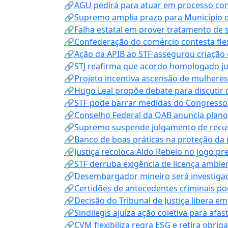
🔗AGU pedirá para atuar em processo con
🔗Supremo amplia prazo para Município d
🔗Falha estatal em prover tratamento de 
🔗Confederação do comércio contesta fle
🔗Ação da APIB ao STF assegurou criação 
🔗STJ reafirma que acordo homologado ju
🔗Projeto incentiva ascensão de mulheres
🔗Hugo Leal propõe debate para discutir o
🔗STF pode barrar medidas do Congresso 
🔗Conselho Federal da OAB anuncia plano na
🔗Supremo suspende julgamento de recur
🔗Banco de boas práticas na proteção da
🔗Justiça recoloca Aldo Rebelo no jogo pr
🔗STF derruba exigência de licença ambien
🔗Desembargador mineiro será investigad
🔗Certidões de antecedentes criminais po
🔗Decisão do Tribunal de Justiça libera 
🔗Sindilegis ajuíza ação coletiva para afa
🔗CVM flexibiliza regra ESG e retira obrig