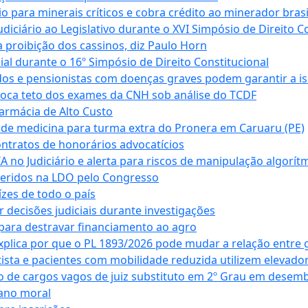
para minerais críticos e cobra crédito ao minerador brasi
ciário ao Legislativo durante o XVI Simpósio de Direito Co
 proibição dos cassinos, diz Paulo Horn
cial durante o 16º Simpósio de Direito Constitucional
dos e pensionistas com doenças graves podem garantir a i
oca teto dos exames da CNH sob análise do TCDF
armácia de Alto Custo
 de medicina para turma extra do Pronera em Caruaru (PE)
ntratos de honorários advocatícios
 no Judiciário e alerta para riscos de manipulação algorít
seridos na LDO pelo Congresso
zes de todo o país
decisões judiciais durante investigações
ara destravar financiamento ao agro
xplica por que o PL 1893/2026 pode mudar a relação entre 
ta e pacientes com mobilidade reduzida utilizem elevado
 de cargos vagos de juiz substituto em 2º Grau em desem
dano moral