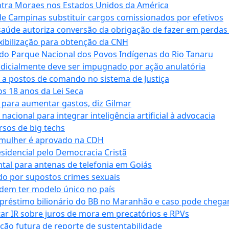
tra Moraes nos Estados Unidos da América
e Campinas substituir cargos comissionados por efetivos
saúde autoriza conversão da obrigação de fazer em perdas
xibilização para obtenção da CNH
do Parque Nacional dos Povos Indígenas do Rio Tanaru
dicialmente deve ser impugnado por ação anulatória
 a postos de comando no sistema de Justiça
s 18 anos da Lei Seca
para aumentar gastos, diz Gilmar
cional para integrar inteligência artificial à advocacia
sos de big techs
 mulher é aprovado na CDH
esidencial pelo Democracia Cristã
tal para antenas de telefonia em Goiás
o por supostos crimes sexuais
dem ter modelo único no país
empréstimo bilionário do BB no Maranhão e caso pode chega
star IR sobre juros de mora em precatórios e RPVs
ação futura de reporte de sustentabilidade