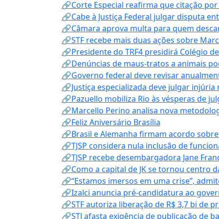
🔗Corte Especial reafirma que citação po
🔗Cabe à Justiça Federal julgar disputa en
🔗Câmara aprova multa para quem descarta
🔗STF recebe mais duas ações sobre Mar
🔗Presidente do TRF4 presidirá Colégio d
🔗Denúncias de maus-tratos a animais pod
🔗Governo federal deve revisar anualmen
🔗Justiça especializada deve julgar injúria
🔗Pazuello mobiliza Rio às vésperas de ju
🔗Marcello Perino analisa nova metodologi
🔗Feliz Aniversário Brasília
🔗Brasil e Alemanha firmam acordo sobre m
🔗TJSP considera nula inclusão de funcio
🔗TJSP recebe desembargadora Jane Fran
🔗Como a capital de JK se tornou centro da
🔗“Estamos imersos em uma crise”, admi
🔗Izalci anuncia pré-candidatura ao gove
🔗STF autoriza liberação de R$ 3,7 bi de p
🔗STJ afasta exigência de publicação de b