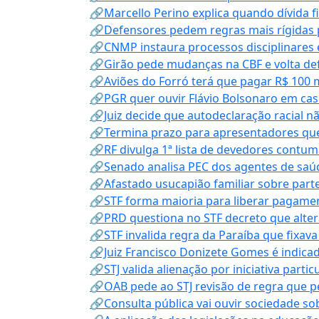
🔗Marcello Perino explica quando dívida f
🔗Defensores pedem regras mais rígidas p
🔗CNMP instaura processos disciplinares
🔗Girão pede mudanças na CBF e volta defe
🔗Aviões do Forró terá que pagar R$ 100 
🔗PGR quer ouvir Flávio Bolsonaro em cas
🔗Juiz decide que autodeclaração racial nã
🔗Termina prazo para apresentadores que
🔗RF divulga 1ª lista de devedores contum
🔗Senado analisa PEC dos agentes de saúd
🔗Afastado usucapião familiar sobre parte
🔗STF forma maioria para liberar pagamen
🔗PRD questiona no STF decreto que alter
🔗STF invalida regra da Paraíba que fixa
🔗Juiz Francisco Donizete Gomes é indic
🔗STJ valida alienação por iniciativa parti
🔗OAB pede ao STJ revisão de regra que 
🔗Consulta pública vai ouvir sociedade s