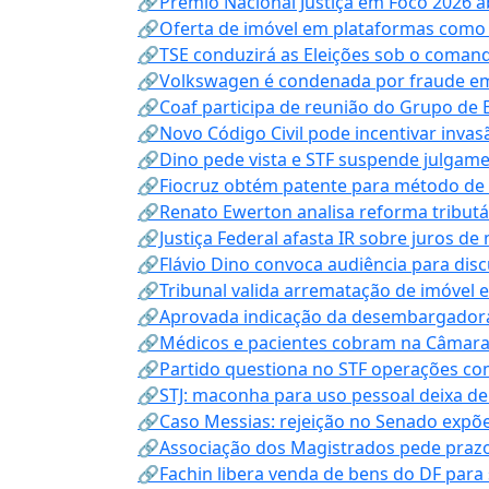
🔗Prêmio Nacional Justiça em Foco 2026 a
🔗Oferta de imóvel em plataformas como
🔗TSE conduzirá as Eleições sob o coma
🔗Volkswagen é condenada por fraude e
🔗Coaf participa de reunião do Grupo de 
🔗Novo Código Civil pode incentivar invas
🔗Dino pede vista e STF suspende julgame
🔗Fiocruz obtém patente para método de t
🔗Renato Ewerton analisa reforma tributár
🔗Justiça Federal afasta IR sobre juros de
🔗Flávio Dino convoca audiência para discu
🔗Tribunal valida arrematação de imóvel 
🔗Aprovada indicação da desembargadora
🔗Médicos e pacientes cobram na Câmara a
🔗Partido questiona no STF operações co
🔗STJ: maconha para uso pessoal deixa de
🔗Caso Messias: rejeição no Senado expõe 
🔗Associação dos Magistrados pede prazo
🔗Fachin libera venda de bens do DF para