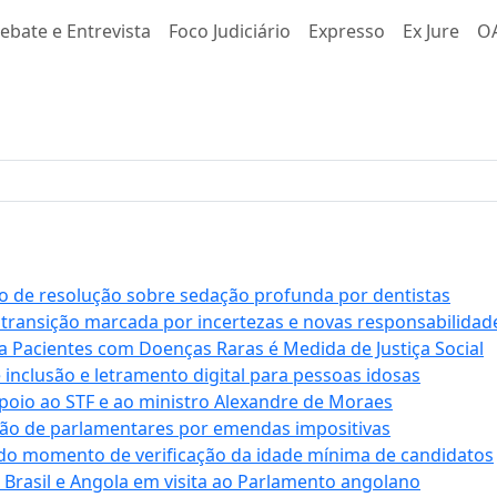
ebate e Entrevista
Foco Judiciário
Expresso
Ex Jure
O
 de resolução sobre sedação profunda por dentistas
 transição marcada por incertezas e novas responsabilidad
a Pacientes com Doenças Raras é Medida de Justiça Social
e inclusão e letramento digital para pessoas idosas
apoio ao STF e ao ministro Alexandre de Moraes
ção de parlamentares por emendas impositivas
 do momento de verificação da idade mínima de candidatos
e Brasil e Angola em visita ao Parlamento angolano