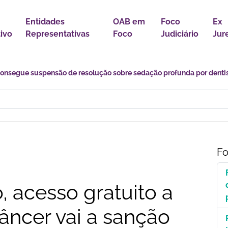
Entidades
OAB em
Foco
Ex
tivo
Representativas
Foco
Judiciário
Jur
s desafios de uma transição marcada por incertezas e novas
Fo
, acesso gratuito a
âncer vai a sanção