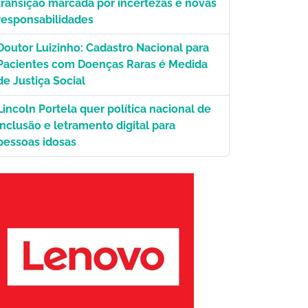
transição marcada por incertezas e novas
responsabilidades
a./Ag. Senado.|
Doutor Luizinho: Cadastro Nacional para
Pacientes com Doenças Raras é Medida
de Justiça Social
Lincoln Portela quer política nacional de
inclusão e letramento digital para
pessoas idosas