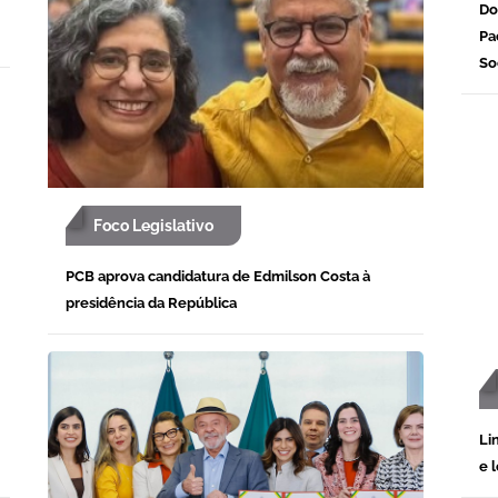
Do
Pa
So
Foco Legislativo
PCB aprova candidatura de Edmilson Costa à
presidência da República
Li
e 