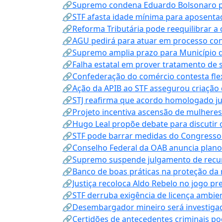
🔗Supremo condena Eduardo Bolsonaro por 
🔗STF afasta idade mínima para aposentad
🔗Reforma Tributária pode reequilibrar a
🔗AGU pedirá para atuar em processo con
🔗Supremo amplia prazo para Município d
🔗Falha estatal em prover tratamento de 
🔗Confederação do comércio contesta fle
🔗Ação da APIB ao STF assegurou criação 
🔗STJ reafirma que acordo homologado ju
🔗Projeto incentiva ascensão de mulheres
🔗Hugo Leal propõe debate para discutir o
🔗STF pode barrar medidas do Congresso 
🔗Conselho Federal da OAB anuncia plano na
🔗Supremo suspende julgamento de recur
🔗Banco de boas práticas na proteção da
🔗Justiça recoloca Aldo Rebelo no jogo pr
🔗STF derruba exigência de licença ambien
🔗Desembargador mineiro será investigad
🔗Certidões de antecedentes criminais po