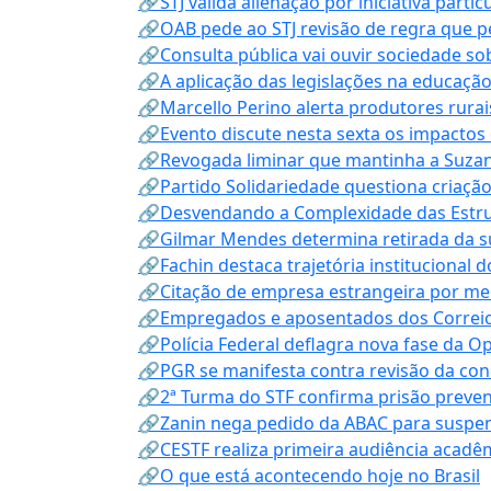
🔗STJ valida alienação por iniciativa parti
🔗OAB pede ao STJ revisão de regra que 
🔗Consulta pública vai ouvir sociedade s
🔗A aplicação das legislações na educação 
🔗Marcello Perino alerta produtores rurai
🔗Evento discute nesta sexta os impactos 
🔗Revogada liminar que mantinha a Suzan
🔗Partido Solidariedade questiona criaç
🔗Desvendando a Complexidade das Estrutu
🔗Gilmar Mendes determina retirada da su
🔗Fachin destaca trajetória instituciona
🔗Citação de empresa estrangeira por mei
🔗Empregados e aposentados dos Correios c
🔗Polícia Federal deflagra nova fase da 
🔗PGR se manifesta contra revisão da co
🔗2ª Turma do STF confirma prisão prevent
🔗Zanin nega pedido da ABAC para suspen
🔗CESTF realiza primeira audiência acadê
🔗O que está acontecendo hoje no Brasil