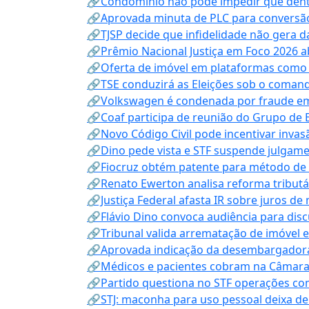
🔗Condomínio não pode impedir que dentis
🔗Aprovada minuta de PLC para conversão
🔗TJSP decide que infidelidade não gera 
🔗Prêmio Nacional Justiça em Foco 2026 a
🔗Oferta de imóvel em plataformas como
🔗TSE conduzirá as Eleições sob o coma
🔗Volkswagen é condenada por fraude e
🔗Coaf participa de reunião do Grupo de 
🔗Novo Código Civil pode incentivar invas
🔗Dino pede vista e STF suspende julgame
🔗Fiocruz obtém patente para método de t
🔗Renato Ewerton analisa reforma tributár
🔗Justiça Federal afasta IR sobre juros de
🔗Flávio Dino convoca audiência para discu
🔗Tribunal valida arrematação de imóvel 
🔗Aprovada indicação da desembargadora
🔗Médicos e pacientes cobram na Câmara a
🔗Partido questiona no STF operações co
🔗STJ: maconha para uso pessoal deixa de