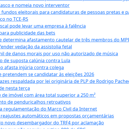
Vasco e nomeia novo interventor
 fundos eleitorais para candidaturas de pessoas pretas e 
co no TCE-RS
iscal pode levar uma empresa à falência
ara publicidade das bets
 e determina afastamento cautelar de três membros do MP
nder vedação da assistolia fetal
mil de danos morais por uso não autorizado de música
o de suposta calúnia contra Lula
o afasta injúria contra colega
 pretendem se candidatar às eleições 2026
azes respaldada por lei originária de PLP de Rodrigo Pache
e nesta terça
 de imóvel com área total superior a 250 m²
to de penduricalhos retroativos
a regulamentação do Marco Civil da Internet
va reajustes automáticos em propostas orçamentárias
ado novo desembargador do TRF4 por aclamação