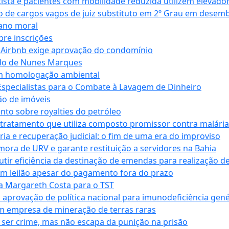
ta e pacientes com mobilidade reduzida utilizem elevado
 de cargos vagos de juiz substituto em 2º Grau em desem
dano moral
bre inscrições
 Airbnb exige aprovação do condomínio
ndo de Nunes Marques
m homologação ambiental
Especialistas para o Combate à Lavagem de Dinheiro
ão de imóveis
nto sobre royalties do petróleo
ratamento que utiliza composto promissor contra malária 
ia e recuperação judicial: o fim de uma era do improviso
 mora de URV e garante restituição a servidores na Bahia
tir eficiência da destinação de emendas para realização de 
em leilão apesar do pagamento fora do prazo
 Margareth Costa para o TST
provação de política nacional para imunodeficiência gené
m empresa de mineração de terras raras
 ser crime, mas não escapa da punição na prisão