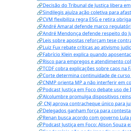
🔗Decisão do Tribunal de Justiça libera 
🔗Sindilegis ajuíza ação coletiva para afa
🔗CVM flexibiliza regra ESG e retira obrig
🔗André Amaral defende marco regulatório 
🔗André Mendonça defende respeito do Judi
🔗Leis sobre apostas reforçam tese contra
🔗Luiz Fux rebate críticas ao ativismo judi
🔗Fabrício Klein explica quando aposenta
🔗Risco para empregos e atendimento col
🔗TCDF cobra explicações sobre caos na F
🔗Corte determina continuidade de curso
🔗CNMP orienta MP a não interferir em co
🔗Podcast Justiça em Foco debate uso de IA
🔗Alcolumbre promulga dispositivos rein
🔗 CNJ aprova contracheque único para juí
🔗Delegados ganham força para contestar 
🔗Renan busca acordo com governo Lula p
🔗Podcast Justiça em Foco: Alison Souza e