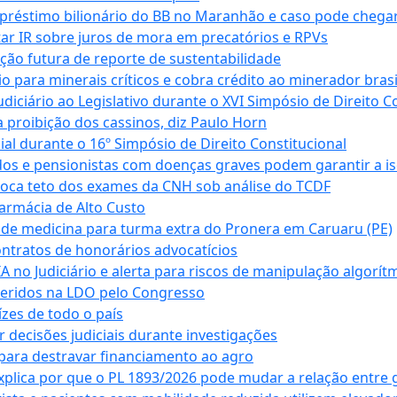
empréstimo bilionário do BB no Maranhão e caso pode chega
star IR sobre juros de mora em precatórios e RPVs
ação futura de reporte de sustentabilidade
para minerais críticos e cobra crédito ao minerador brasi
ciário ao Legislativo durante o XVI Simpósio de Direito Co
 proibição dos cassinos, diz Paulo Horn
cial durante o 16º Simpósio de Direito Constitucional
dos e pensionistas com doenças graves podem garantir a i
oca teto dos exames da CNH sob análise do TCDF
armácia de Alto Custo
 de medicina para turma extra do Pronera em Caruaru (PE)
ntratos de honorários advocatícios
 no Judiciário e alerta para riscos de manipulação algorít
seridos na LDO pelo Congresso
zes de todo o país
decisões judiciais durante investigações
ara destravar financiamento ao agro
xplica por que o PL 1893/2026 pode mudar a relação entre 