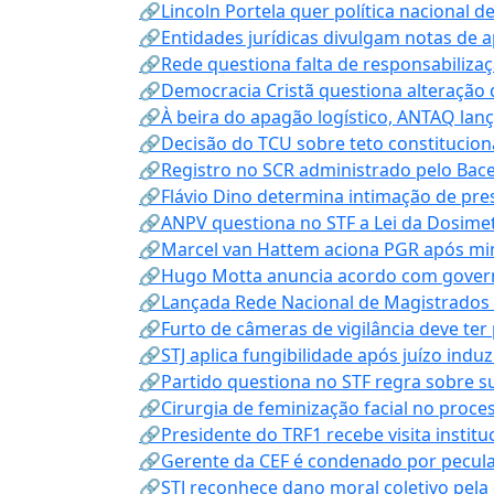
🔗Lincoln Portela quer política nacional d
🔗Entidades jurídicas divulgam notas de 
🔗Rede questiona falta de responsabiliza
🔗Democracia Cristã questiona alteração
🔗À beira do apagão logístico, ANTAQ lanç
🔗Decisão do TCU sobre teto constitucional
🔗Registro no SCR administrado pelo Bace
🔗Flávio Dino determina intimação de pre
🔗ANPV questiona no STF a Lei da Dosimet
🔗Marcel van Hattem aciona PGR após mini
🔗Hugo Motta anuncia acordo com governo
🔗Lançada Rede Nacional de Magistrados 
🔗Furto de câmeras de vigilância deve ter
🔗STJ aplica fungibilidade após juízo indu
🔗Partido questiona no STF regra sobre s
🔗Cirurgia de feminização facial no proce
🔗Presidente do TRF1 recebe visita instit
🔗Gerente da CEF é condenado por pecula
🔗STJ reconhece dano moral coletivo pela