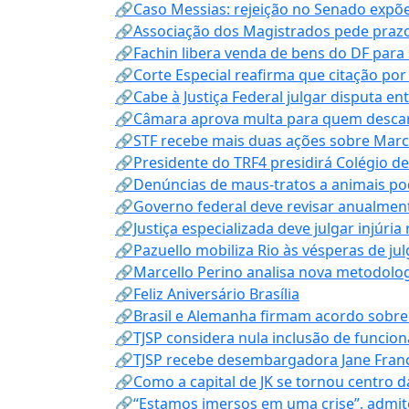
🔗Caso Messias: rejeição no Senado expõe 
🔗Associação dos Magistrados pede prazo
🔗Fachin libera venda de bens do DF para
🔗Corte Especial reafirma que citação po
🔗Cabe à Justiça Federal julgar disputa en
🔗Câmara aprova multa para quem descarta
🔗STF recebe mais duas ações sobre Mar
🔗Presidente do TRF4 presidirá Colégio d
🔗Denúncias de maus-tratos a animais pod
🔗Governo federal deve revisar anualmen
🔗Justiça especializada deve julgar injúria
🔗Pazuello mobiliza Rio às vésperas de ju
🔗Marcello Perino analisa nova metodologi
🔗Feliz Aniversário Brasília
🔗Brasil e Alemanha firmam acordo sobre m
🔗TJSP considera nula inclusão de funcio
🔗TJSP recebe desembargadora Jane Fran
🔗Como a capital de JK se tornou centro da
🔗“Estamos imersos em uma crise”, admi