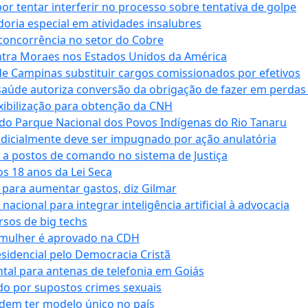
tentar interferir no processo sobre tentativa de golpe
oria especial em atividades insalubres
 concorrência no setor do Cobre
tra Moraes nos Estados Unidos da América
e Campinas substituir cargos comissionados por efetivos
saúde autoriza conversão da obrigação de fazer em perdas
xibilização para obtenção da CNH
do Parque Nacional dos Povos Indígenas do Rio Tanaru
dicialmente deve ser impugnado por ação anulatória
 a postos de comando no sistema de Justiça
s 18 anos da Lei Seca
para aumentar gastos, diz Gilmar
cional para integrar inteligência artificial à advocacia
sos de big techs
 mulher é aprovado na CDH
esidencial pelo Democracia Cristã
tal para antenas de telefonia em Goiás
o por supostos crimes sexuais
dem ter modelo único no país