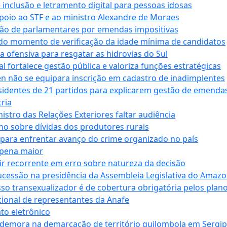
e inclusão e letramento digital para pessoas idosas
apoio ao STF e ao ministro Alexandre de Moraes
ção de parlamentares por emendas impositivas
 do momento de verificação da idade mínima de candidatos
a ofensiva para resgatar as hidrovias do Sul
 fortalece gestão pública e valoriza funções estratégicas
n não se equipara inscrição em cadastro de inadimplentes
sidentes de 21 partidos para explicarem gestão de emenda
ria
stro das Relações Exteriores faltar audiência
 sobre dívidas dos produtores rurais
para enfrentar avanço do crime organizado no país
 pena maior
zir recorrente em erro sobre natureza da decisão
ucessão na presidência da Assembleia Legislativa do Amaz
sso transexualizador é de cobertura obrigatória pelos plan
ucional de representantes da Anafe
to eletrônico
 demora na demarcação de território quilombola em Sergi