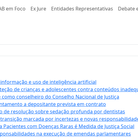
AB em Foco
Ex Jure
Entidades Representativas
Debate e
formação e uso de inteligência artificial
roteção de crianças e adolescentes contra conteúdos inade
e como conselheiro do Conselho Nacional de Justiça
antamento a depositante prevista em contrato
 de resolução sobre sedação profunda por dentistas
 transição marcada por incertezas e novas responsabilidad
a Pacientes com Doenças Raras é Medida de Justiça Social
sponsabilidades na execução de emendas parlamentares