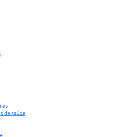
s
onas
os de saúde
pe