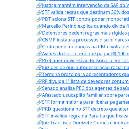
🔗Justiça mantém intervenção da SAF do 
🔗STF valida regras que destinam 30% dos
🔗PDT aciona STF contra poder monocráti
🔗Marcello Perino explica quando dívida f
🔗Defensores pedem regras mais rígidas p
🔗CNMP instaura processos disciplinares
🔗Girão pede mudanças na CBF e volta defe
🔗Aviões do Forró terá que pagar R$ 100 
🔗PGR quer ouvir Flávio Bolsonaro em cas
🔗Juiz decide que autodeclaração racial nã
🔗Termina prazo para apresentadores que
🔗RF divulga 1ª lista de devedores contum
🔗Senado analisa PEC dos agentes de saúd
🔗Afastado usucapião familiar sobre parte
🔗STF forma maioria para liberar pagamen
🔗PRD questiona no STF decreto que alter
🔗STF invalida regra da Paraíba que fixa
🔗Juiz Francisco Donizete Gomes é indic