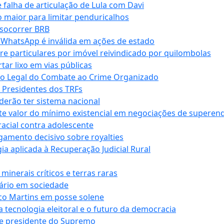
falha de articulação de Lula com Davi
 maior para limitar penduricalhos
 socorrer BRB
r WhatsApp é inválida em ações de estado
tre particulares por imóvel reivindicado por quilombolas
r lixo em vias públicas
co Legal do Combate ao Crime Organizado
e Presidentes dos TRFs
erão ter sistema nacional
te valor do mínimo existencial em negociações de superen
 racial contra adolescente
lgamento decisivo sobre royalties
a aplicada à Recuperação Judicial Rural
inerais críticos e terras raras
nário em sociedade
co Martins em posse solene
 tecnologia eleitoral e o futuro da democracia
te presidente do Supremo