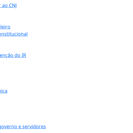
r ao CNJ
leiro
nstitucional
senção do IR
mica
governo e servidores