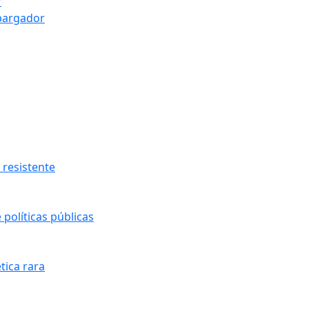
r
bargador
resistente
políticas públicas
tica rara