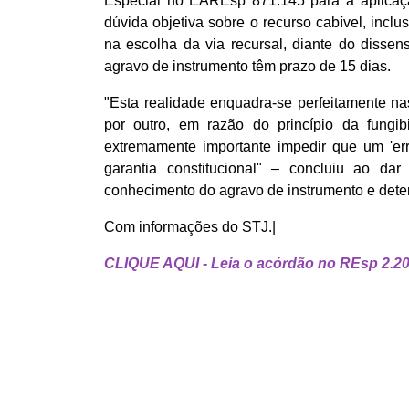
Especial no EAREsp 871.145 para a aplicação 
dúvida objetiva sobre o recurso cabível, inclu
na escolha da via recursal, diante do dissen
agravo de instrumento têm prazo de 15 dias.
"Esta realidade enquadra-se perfeitamente n
por outro, em razão do princípio da fungib
extremamente importante impedir que um 'err
garantia constitucional" – concluiu ao da
conhecimento do agravo de instrumento e de
Com informações do STJ.|
CLIQUE AQUI - Leia o acórdão no REsp 2.20