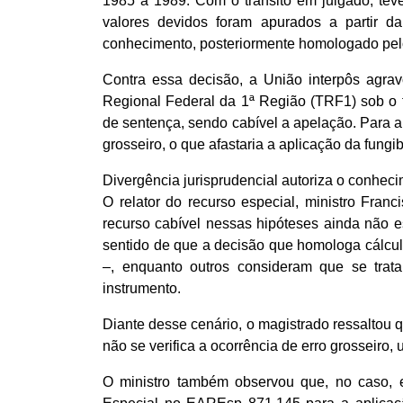
1985 a 1989. Com o trânsito em julgado, teve
valores devidos foram apurados a partir da
conhecimento, posteriormente homologado pelo 
Contra essa decisão, a União interpôs agrav
Regional Federal da 1ª Região (TRF1) sob o 
de sentença, sendo cabível a apelação. Para a c
grosseiro, o que afastaria a aplicação da fungib
Divergência jurisprudencial autoriza o conhec
O relator do recurso especial, ministro Franc
recurso cabível nessas hipóteses ainda não e
sentido de que a decisão que homologa cálcul
–, enquanto outros consideram que se trata
instrumento.
Diante desse cenário, o magistrado ressaltou
não se verifica a ocorrência de erro grosseiro,
O ministro também observou que, no caso, es