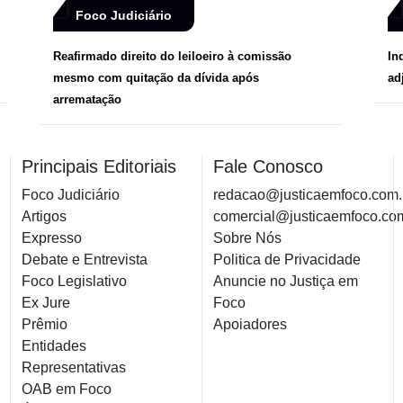
Foco Judiciário
Reafirmado direito do leiloeiro à comissão
In
mesmo com quitação da dívida após
ad
arrematação
Principais Editoriais
Fale Conosco
Foco Judiciário
redacao@justicaemfoco.com.
Artigos
comercial@justicaemfoco.co
Expresso
Sobre Nós
Debate e Entrevista
Politica de Privacidade
Foco Legislativo
Anuncie no Justiça em
Ex Jure
Foco
Prêmio
Apoiadores
Entidades
Representativas
OAB em Foco