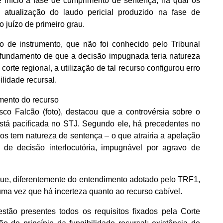
 início a fase de cumprimento de sentença, na qual os
 atualização do laudo pericial produzido na fase de
juízo de primeiro grau.
o de instrumento, que não foi conhecido pelo Tribunal
fundamento de que a decisão impugnada teria natureza
orte regional, a utilização de tal recurso configurou erro
ilidade recursal.
imento do recurso
isco Falcão (foto), destacou que a controvérsia sobre o
stá pacificada no STJ. Segundo ele, há precedentes no
os tem natureza de sentença – o que atrairia a apelação
 de decisão interlocutória, impugnável por agravo de
 que, diferentemente do entendimento adotado pelo TRF1,
 uma vez que há incerteza quanto ao recurso cabível.
tão presentes todos os requisitos fixados pela Corte