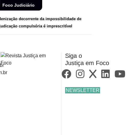
Foco Judiciário
denização decorrente da impossibilidade de
judicação compulsória é imprescritível
Siga o
Justiça em Foco
br
m.br
NEWSLETTER