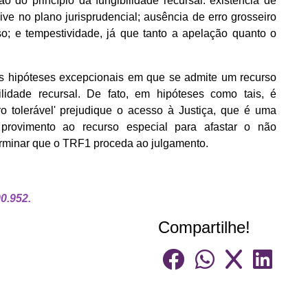
do princípio da fungibilidade recursal: existência de
sive no plano jurisprudencial; ausência de erro grosseiro
so; e tempestividade, já que tanto a apelação quanto o
as hipóteses excepcionais em que se admite um recurso
ilidade recursal. De fato, em hipóteses como tais, é
o tolerável' prejudique o acesso à Justiça, que é uma
r provimento ao recurso especial para afastar o não
terminar que o TRF1 proceda ao julgamento.
0.952.
Compartilhe!