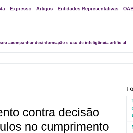
sta
Expresso
Artigos
Entidades Representativas
OAB
er política para proteção de crianças e adolescentes contra cont
Fo
nto contra decisão
ulos no cumprimento