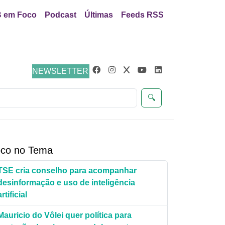
 em Foco
Podcast
Últimas
Feeds RSS
eúdos
NEWSLETTER
🔍
co no Tema
TSE cria conselho para acompanhar
desinformação e uso de inteligência
artificial
Mauricio do Vôlei quer política para