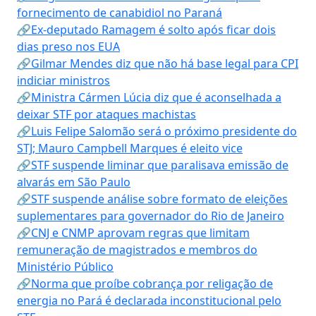
fornecimento de canabidiol no Paraná
🔗Ex-deputado Ramagem é solto após ficar dois
dias preso nos EUA
🔗Gilmar Mendes diz que não há base legal para CPI
indiciar ministros
🔗Ministra Cármen Lúcia diz que é aconselhada a
deixar STF por ataques machistas
🔗Luis Felipe Salomão será o próximo presidente do
STJ; Mauro Campbell Marques é eleito vice
🔗STF suspende liminar que paralisava emissão de
alvarás em São Paulo
🔗STF suspende análise sobre formato de eleições
suplementares para governador do Rio de Janeiro
🔗CNJ e CNMP aprovam regras que limitam
remuneração de magistrados e membros do
Ministério Público
🔗Norma que proíbe cobrança por religação de
energia no Pará é declarada inconstitucional pelo