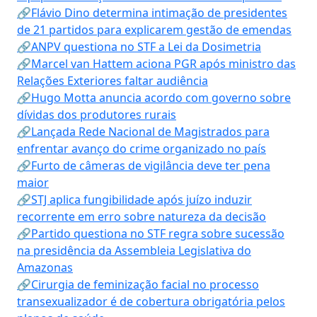
🔗Flávio Dino determina intimação de presidentes
de 21 partidos para explicarem gestão de emendas
🔗ANPV questiona no STF a Lei da Dosimetria
🔗Marcel van Hattem aciona PGR após ministro das
Relações Exteriores faltar audiência
🔗Hugo Motta anuncia acordo com governo sobre
dívidas dos produtores rurais
🔗Lançada Rede Nacional de Magistrados para
enfrentar avanço do crime organizado no país
🔗Furto de câmeras de vigilância deve ter pena
maior
🔗STJ aplica fungibilidade após juízo induzir
recorrente em erro sobre natureza da decisão
🔗Partido questiona no STF regra sobre sucessão
na presidência da Assembleia Legislativa do
Amazonas
🔗Cirurgia de feminização facial no processo
transexualizador é de cobertura obrigatória pelos