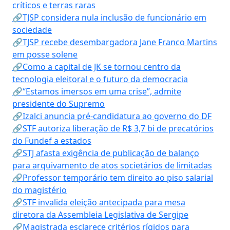
críticos e terras raras
🔗TJSP considera nula inclusão de funcionário em
sociedade
🔗TJSP recebe desembargadora Jane Franco Martins
em posse solene
🔗Como a capital de JK se tornou centro da
tecnologia eleitoral e o futuro da democracia
🔗“Estamos imersos em uma crise”, admite
presidente do Supremo
🔗Izalci anuncia pré-candidatura ao governo do DF
🔗STF autoriza liberação de R$ 3,7 bi de precatórios
do Fundef a estados
🔗STJ afasta exigência de publicação de balanço
para arquivamento de atos societários de limitadas
🔗Professor temporário tem direito ao piso salarial
do magistério
🔗STF invalida eleição antecipada para mesa
diretora da Assembleia Legislativa de Sergipe
🔗Magistrada esclarece critérios rígidos para