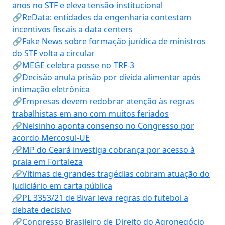
anos no STF e eleva tensão institucional
🔗ReData: entidades da engenharia contestam
incentivos fiscais a data centers
🔗Fake News sobre formação jurídica de ministros
do STF volta a circular
🔗MEGE celebra posse no TRF-3
🔗Decisão anula prisão por dívida alimentar após
intimação eletrônica
🔗Empresas devem redobrar atenção às regras
trabalhistas em ano com muitos feriados
🔗Nelsinho aponta consenso no Congresso por
acordo Mercosul-UE
🔗MP do Ceará investiga cobrança por acesso à
praia em Fortaleza
🔗Vítimas de grandes tragédias cobram atuação do
Judiciário em carta pública
🔗PL 3353/21 de Bivar leva regras do futebol a
debate decisivo
🔗Congresso Brasileiro de Direito do Agronegócio