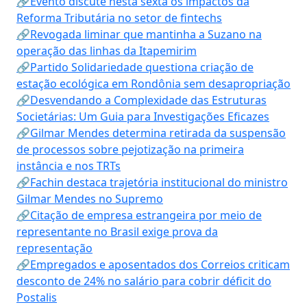
🔗Evento discute nesta sexta os impactos da
Reforma Tributária no setor de fintechs
🔗Revogada liminar que mantinha a Suzano na
operação das linhas da Itapemirim
🔗Partido Solidariedade questiona criação de
estação ecológica em Rondônia sem desapropriação
🔗Desvendando a Complexidade das Estruturas
Societárias: Um Guia para Investigações Eficazes
🔗Gilmar Mendes determina retirada da suspensão
de processos sobre pejotização na primeira
instância e nos TRTs
🔗Fachin destaca trajetória institucional do ministro
Gilmar Mendes no Supremo
🔗Citação de empresa estrangeira por meio de
representante no Brasil exige prova da
representação
🔗Empregados e aposentados dos Correios criticam
desconto de 24% no salário para cobrir déficit do
Postalis