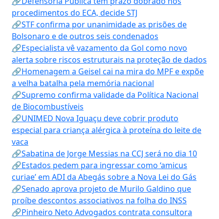
🔗Defensoria Pública tem prazo dobrado nos
procedimentos do ECA, decide STJ
🔗STF confirma por unanimidade as prisões de
Bolsonaro e de outros seis condenados
🔗Especialista vê vazamento da Gol como novo
alerta sobre riscos estruturais na proteção de dados
🔗Homenagem a Geisel cai na mira do MPF e expõe
a velha batalha pela memória nacional
🔗Supremo confirma validade da Política Nacional
de Biocombustíveis
🔗UNIMED Nova Iguaçu deve cobrir produto
especial para criança alérgica à proteína do leite de
vaca
🔗Sabatina de Jorge Messias na CCJ será no dia 10
🔗Estados pedem para ingressar como ‘amicus
curiae’ em ADI da Abegás sobre a Nova Lei do Gás
🔗Senado aprova projeto de Murilo Galdino que
proíbe descontos associativos na folha do INSS
🔗Pinheiro Neto Advogados contrata consultora