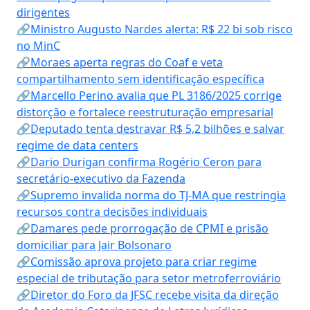
dirigentes
🔗Ministro Augusto Nardes alerta: R$ 22 bi sob risco
no MinC
🔗Moraes aperta regras do Coaf e veta
compartilhamento sem identificação específica
🔗Marcello Perino avalia que PL 3186/2025 corrige
distorção e fortalece reestruturação empresarial
🔗Deputado tenta destravar R$ 5,2 bilhões e salvar
regime de data centers
🔗Dario Durigan confirma Rogério Ceron para
secretário-executivo da Fazenda
🔗Supremo invalida norma do TJ-MA que restringia
recursos contra decisões individuais
🔗Damares pede prorrogação de CPMI e prisão
domiciliar para Jair Bolsonaro
🔗Comissão aprova projeto para criar regime
especial de tributação para setor metroferroviário
🔗Diretor do Foro da JFSC recebe visita da direção