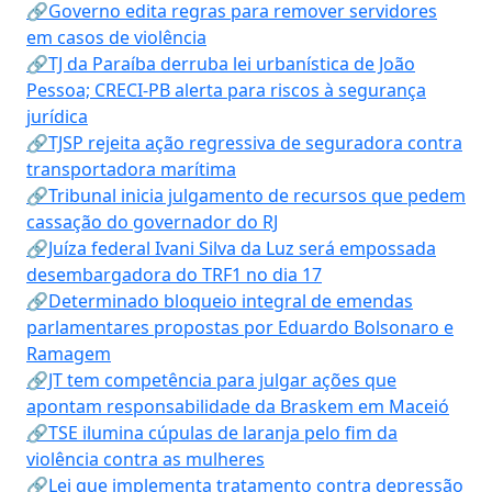
🔗Governo edita regras para remover servidores
em casos de violência
🔗TJ da Paraíba derruba lei urbanística de João
Pessoa; CRECI-PB alerta para riscos à segurança
jurídica
🔗TJSP rejeita ação regressiva de seguradora contra
transportadora marítima
🔗Tribunal inicia julgamento de recursos que pedem
cassação do governador do RJ
🔗Juíza federal Ivani Silva da Luz será empossada
desembargadora do TRF1 no dia 17
🔗Determinado bloqueio integral de emendas
parlamentares propostas por Eduardo Bolsonaro e
Ramagem
🔗JT tem competência para julgar ações que
apontam responsabilidade da Braskem em Maceió
🔗TSE ilumina cúpulas de laranja pelo fim da
violência contra as mulheres
🔗Lei que implementa tratamento contra depressão