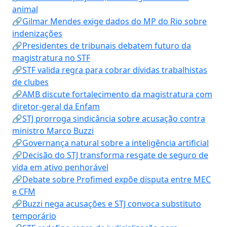
animal
🔗Gilmar Mendes exige dados do MP do Rio sobre
indenizações
🔗Presidentes de tribunais debatem futuro da
magistratura no STF
🔗STF valida regra para cobrar dívidas trabalhistas
de clubes
🔗AMB discute fortalecimento da magistratura com
diretor-geral da Enfam
🔗STJ prorroga sindicância sobre acusação contra
ministro Marco Buzzi
🔗Governança natural sobre a inteligência artificial
🔗Decisão do STJ transforma resgate de seguro de
vida em ativo penhorável
🔗Debate sobre Profimed expõe disputa entre MEC
e CFM
🔗Buzzi nega acusações e STJ convoca substituto
temporário