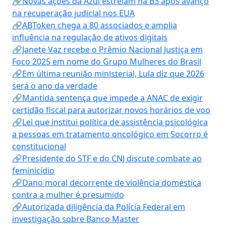
🔗Novas ações da Azul estreiam na B3 após avanço
na recuperação judicial nos EUA
🔗ABToken chega a 80 associados e amplia
influência na regulação de ativos digitais
🔗Janete Vaz recebe o Prêmio Nacional Justiça em
Foco 2025 em nome do Grupo Mulheres do Brasil
🔗Em última reunião ministerial, Lula diz que 2026
será o ano da verdade
🔗Mantida sentença que impede a ANAC de exigir
certidão fiscal para autorizar novos horários de voo
🔗Lei que institui política de assistência psicológica
a pessoas em tratamento oncológico em Socorro é
constitucional
🔗Presidente do STF e do CNJ discute combate ao
feminicídio
🔗Dano moral decorrente de violência doméstica
contra a mulher é presumido
🔗Autorizada diligência da Polícia Federal em
investigação sobre Banco Master