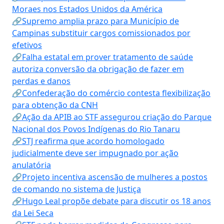
Moraes nos Estados Unidos da América
🔗Supremo amplia prazo para Município de
Campinas substituir cargos comissionados por
efetivos
🔗Falha estatal em prover tratamento de saúde
autoriza conversão da obrigação de fazer em
perdas e danos
🔗Confederação do comércio contesta flexibilização
para obtenção da CNH
🔗Ação da APIB ao STF assegurou criação do Parque
Nacional dos Povos Indígenas do Rio Tanaru
🔗STJ reafirma que acordo homologado
judicialmente deve ser impugnado por ação
anulatória
🔗Projeto incentiva ascensão de mulheres a postos
de comando no sistema de Justiça
🔗Hugo Leal propõe debate para discutir os 18 anos
da Lei Seca