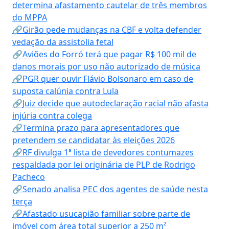
determina afastamento cautelar de três membros
do MPPA
🔗Girão pede mudanças na CBF e volta defender
vedação da assistolia fetal
🔗Aviões do Forró terá que pagar R$ 100 mil de
danos morais por uso não autorizado de música
🔗PGR quer ouvir Flávio Bolsonaro em caso de
suposta calúnia contra Lula
🔗Juiz decide que autodeclaração racial não afasta
injúria contra colega
🔗Termina prazo para apresentadores que
pretendem se candidatar às eleições 2026
🔗RF divulga 1ª lista de devedores contumazes
respaldada por lei originária de PLP de Rodrigo
Pacheco
🔗Senado analisa PEC dos agentes de saúde nesta
terça
🔗Afastado usucapião familiar sobre parte de
imóvel com área total superior a 250 m²