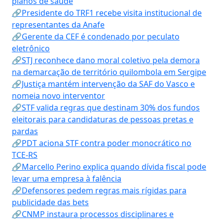
planos de saúde
🔗Presidente do TRF1 recebe visita institucional de
representantes da Anafe
🔗Gerente da CEF é condenado por peculato
eletrônico
🔗STJ reconhece dano moral coletivo pela demora
na demarcação de território quilombola em Sergipe
🔗Justiça mantém intervenção da SAF do Vasco e
nomeia novo interventor
🔗STF valida regras que destinam 30% dos fundos
eleitorais para candidaturas de pessoas pretas e
pardas
🔗PDT aciona STF contra poder monocrático no
TCE-RS
🔗Marcello Perino explica quando dívida fiscal pode
levar uma empresa à falência
🔗Defensores pedem regras mais rígidas para
publicidade das bets
🔗CNMP instaura processos disciplinares e