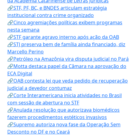
da Academia Catarinense de Letras Jurídicas
🔗STF, PF, BC, e BNDES articulam estratégia
institucional contra crime organizado
🔗Cinco agremiações políticas exibem programas
nesta semana
🔗STF garante agravo interno após ação da OAB
🔗STJ preserva bem de família ainda financiado, diz
Marcello Perino
🔗Petróleo na Amazônia vira disputa judicial no Pará
🔗Motta destaca papel da Câmara na aprovação do
ECA Digital
🔗OAB contesta lei que veda pedido de recuperação
judicial a devedor contumaz
🔗Corte Interamericana inicia atividades no Brasil
com sessão de abertura no STF
🔗Anulada resolução que autorizava biomédicos
fazerem procedimentos estéticos invasivos
🔗Supremo autoriza nova fase da Operação Sem
Desconto no DF e no Ceará