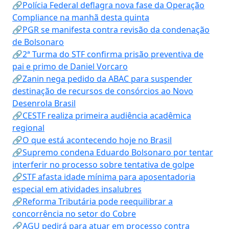
🔗Polícia Federal deflagra nova fase da Operação
Compliance na manhã desta quinta
🔗PGR se manifesta contra revisão da condenação
de Bolsonaro
🔗2ª Turma do STF confirma prisão preventiva de
pai e primo de Daniel Vorcaro
🔗Zanin nega pedido da ABAC para suspender
destinação de recursos de consórcios ao Novo
Desenrola Brasil
🔗CESTF realiza primeira audiência acadêmica
regional
🔗O que está acontecendo hoje no Brasil
🔗Supremo condena Eduardo Bolsonaro por tentar
interferir no processo sobre tentativa de golpe
🔗STF afasta idade mínima para aposentadoria
especial em atividades insalubres
🔗Reforma Tributária pode reequilibrar a
concorrência no setor do Cobre
🔗AGU pedirá para atuar em processo contra