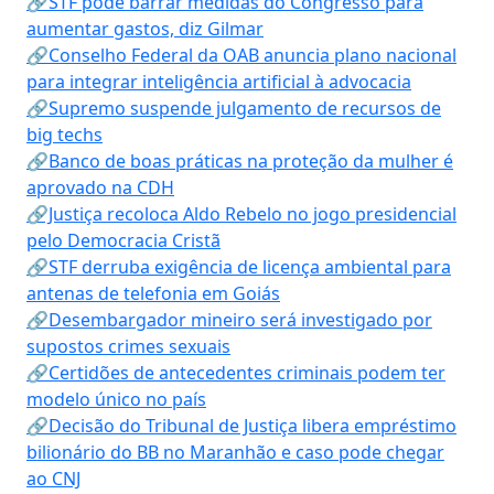
🔗STF pode barrar medidas do Congresso para
aumentar gastos, diz Gilmar
🔗Conselho Federal da OAB anuncia plano nacional
para integrar inteligência artificial à advocacia
🔗Supremo suspende julgamento de recursos de
big techs
🔗Banco de boas práticas na proteção da mulher é
aprovado na CDH
🔗Justiça recoloca Aldo Rebelo no jogo presidencial
pelo Democracia Cristã
🔗STF derruba exigência de licença ambiental para
antenas de telefonia em Goiás
🔗Desembargador mineiro será investigado por
supostos crimes sexuais
🔗Certidões de antecedentes criminais podem ter
modelo único no país
🔗Decisão do Tribunal de Justiça libera empréstimo
bilionário do BB no Maranhão e caso pode chegar
ao CNJ