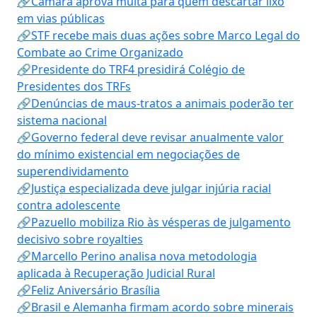
🔗Câmara aprova multa para quem descartar lixo
em vias públicas
🔗STF recebe mais duas ações sobre Marco Legal do
Combate ao Crime Organizado
🔗Presidente do TRF4 presidirá Colégio de
Presidentes dos TRFs
🔗Denúncias de maus-tratos a animais poderão ter
sistema nacional
🔗Governo federal deve revisar anualmente valor
do mínimo existencial em negociações de
superendividamento
🔗Justiça especializada deve julgar injúria racial
contra adolescente
🔗Pazuello mobiliza Rio às vésperas de julgamento
decisivo sobre royalties
🔗Marcello Perino analisa nova metodologia
aplicada à Recuperação Judicial Rural
🔗Feliz Aniversário Brasília
🔗Brasil e Alemanha firmam acordo sobre minerais