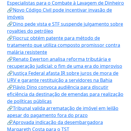
Especialistas para o Combate à Lavagem de Dinheiro
🔗Novo Código Civil pode incentivar invasão de
imóveis
🔗Dino pede vista e STF suspende julgamento sobre
royalties do petróleo
🔗Fiocruz obtém patente para método de
tratamento que utiliza composto promissor contra
malária resistente
🔗Renato Ewerton analisa reforma tributária e
recuperação judicial: o fim de uma era do improviso
🔗Justiça Federal afasta IR sobre juros de mora de
URV e garante restituição a servidores na Bahia
🔗Flávio Dino convoca audiência para discutir
eficiência da destinação de emendas para realização
de políticas públicas
🔗Tribunal valida arrematação de imóvel em leilão
apesar do pagamento fora do prazo
🔗Aprovada indicação da desembargadora
Margareth Costa para o TST