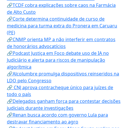
🔗TCDF cobra explicações sobre caos na Farmácia
de Alto Custo
🔗Corte determina continuidade de curso de
medicina para turma extra do Pronera em Caruaru
(PE)
🔗CNMP orienta MP a não interferir em contratos
de honorários advocatícios
🔗Podcast Justiça em Foco debate uso de IA no
Judiciário e alerta para riscos de manipulação
algorítmica
🔗Alcolumbre promulga dispositivos reinseridos na
LDO pelo Congresso
🔗 CNJ aprova contracheque único para juízes de
todo o país
🔗Delegados ganham força para contestar decisões
judiciais durante investigações
🔗Renan busca acordo com governo Lula para
destravar financiamento ao agro