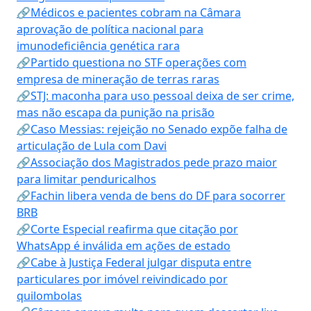
🔗Médicos e pacientes cobram na Câmara
aprovação de política nacional para
imunodeficiência genética rara
🔗Partido questiona no STF operações com
empresa de mineração de terras raras
🔗STJ: maconha para uso pessoal deixa de ser crime,
mas não escapa da punição na prisão
🔗Caso Messias: rejeição no Senado expõe falha de
articulação de Lula com Davi
🔗Associação dos Magistrados pede prazo maior
para limitar penduricalhos
🔗Fachin libera venda de bens do DF para socorrer
BRB
🔗Corte Especial reafirma que citação por
WhatsApp é inválida em ações de estado
🔗Cabe à Justiça Federal julgar disputa entre
particulares por imóvel reivindicado por
quilombolas