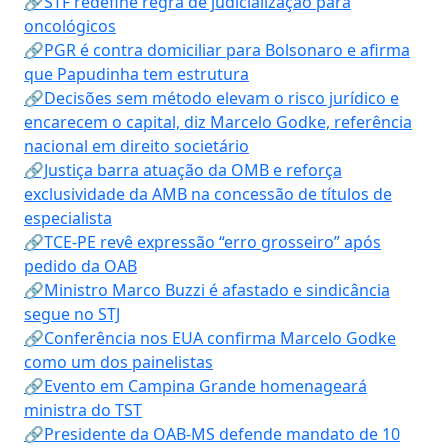
🔗STF redefine regra de judicialização para
oncológicos
🔗PGR é contra domiciliar para Bolsonaro e afirma
que Papudinha tem estrutura
🔗Decisões sem método elevam o risco jurídico e
encarecem o capital, diz Marcelo Godke, referência
nacional em direito societário
🔗Justiça barra atuação da OMB e reforça
exclusividade da AMB na concessão de títulos de
especialista
🔗TCE-PE revê expressão “erro grosseiro” após
pedido da OAB
🔗Ministro Marco Buzzi é afastado e sindicância
segue no STJ
🔗Conferência nos EUA confirma Marcelo Godke
como um dos painelistas
🔗Evento em Campina Grande homenageará
ministra do TST
🔗Presidente da OAB-MS defende mandato de 10