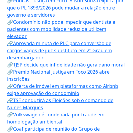
🔗Podcast Justiça em Foco: Alison Souza explica por
que o PL 1893/2026 pode mudar a relação entre
governo e servidores
🔗Condomínio não pode impedir que dentista e
pacientes com mobilidade reduzida utilizem
elevador
🔗Aprovada minuta de PLC para conversão de
cargos vagos de juiz substituto em 2º Grau em
desembargador
🔗TJSP decide que infidelidade não gera dano moral
🔗Prêmio Nacional Justiça em Foco 2026 abre
inscrições
🔗Oferta de imóvel em plataformas como Airbnb
exige aprovação do condomínio
🔗TSE conduzirá as Eleições sob o comando de
Nunes Marques
🔗Volkswagen é condenada por fraude em
homologação ambiental
🔗Coaf participa de reunião do Grupo de