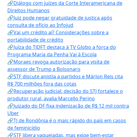
🔗Diálogo com juízes da Corte Interamericana de
Direitos Humanos
🔗Juiz pode negar gratuidade de justiça após
consulta de ofício ao Infojud
🔗Vai um crédito aí? Considerações sobre a
portabilidade de crédito
🔗Juíza do TJDFT destaca à TV Globo a força do
Programa Maria da Penha Vai à Escola
🔗Moraes revoga autorização para visita de
assessor de Trump a Bolsonaro
🔗STF discute anistia a partidos e Márlon Reis cita
R$ 700 milhões fora das cotas
🔗Recuperação judicial: decisão do STJ fortalece o
produtor rural, avalia Marcello Perino
🔗Juizado do DF fixa indenização de R$ 12 mil contra
Uber
🔗TJ de Rondônia é o mais rápido do país em casos
de feminicídio
🔗STF libera vaquejadas, mas exige bem-estar