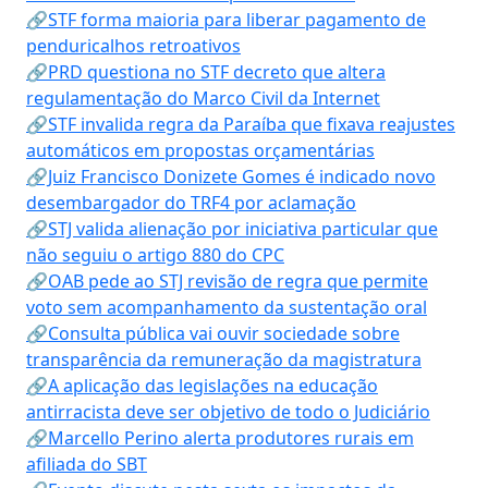
🔗STF forma maioria para liberar pagamento de
penduricalhos retroativos
🔗PRD questiona no STF decreto que altera
regulamentação do Marco Civil da Internet
🔗STF invalida regra da Paraíba que fixava reajustes
automáticos em propostas orçamentárias
🔗Juiz Francisco Donizete Gomes é indicado novo
desembargador do TRF4 por aclamação
🔗STJ valida alienação por iniciativa particular que
não seguiu o artigo 880 do CPC
🔗OAB pede ao STJ revisão de regra que permite
voto sem acompanhamento da sustentação oral
🔗Consulta pública vai ouvir sociedade sobre
transparência da remuneração da magistratura
🔗A aplicação das legislações na educação
antirracista deve ser objetivo de todo o Judiciário
🔗Marcello Perino alerta produtores rurais em
afiliada do SBT