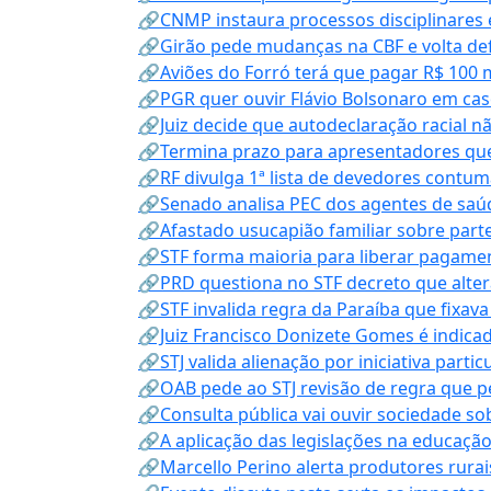
🔗CNMP instaura processos disciplinares
🔗Girão pede mudanças na CBF e volta defe
🔗Aviões do Forró terá que pagar R$ 100 
🔗PGR quer ouvir Flávio Bolsonaro em cas
🔗Juiz decide que autodeclaração racial nã
🔗Termina prazo para apresentadores que
🔗RF divulga 1ª lista de devedores contum
🔗Senado analisa PEC dos agentes de saúd
🔗Afastado usucapião familiar sobre parte
🔗STF forma maioria para liberar pagamen
🔗PRD questiona no STF decreto que alter
🔗STF invalida regra da Paraíba que fixa
🔗Juiz Francisco Donizete Gomes é indic
🔗STJ valida alienação por iniciativa parti
🔗OAB pede ao STJ revisão de regra que 
🔗Consulta pública vai ouvir sociedade s
🔗A aplicação das legislações na educação 
🔗Marcello Perino alerta produtores rurai