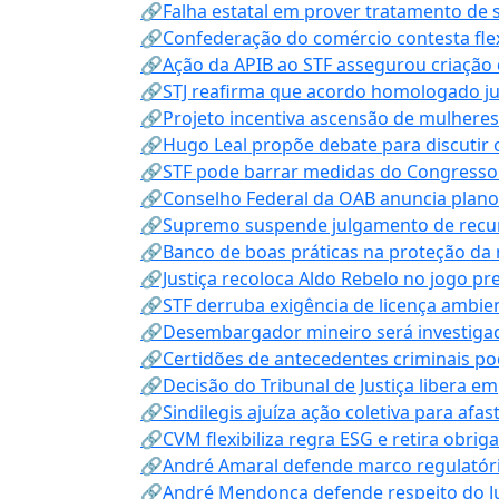
🔗Falha estatal em prover tratamento de 
🔗Confederação do comércio contesta fle
🔗Ação da APIB ao STF assegurou criação 
🔗STJ reafirma que acordo homologado ju
🔗Projeto incentiva ascensão de mulheres
🔗Hugo Leal propõe debate para discutir o
🔗STF pode barrar medidas do Congresso 
🔗Conselho Federal da OAB anuncia plano na
🔗Supremo suspende julgamento de recur
🔗Banco de boas práticas na proteção da
🔗Justiça recoloca Aldo Rebelo no jogo pr
🔗STF derruba exigência de licença ambien
🔗Desembargador mineiro será investigad
🔗Certidões de antecedentes criminais po
🔗Decisão do Tribunal de Justiça libera 
🔗Sindilegis ajuíza ação coletiva para afa
🔗CVM flexibiliza regra ESG e retira obrig
🔗André Amaral defende marco regulatório 
🔗André Mendonça defende respeito do Judi