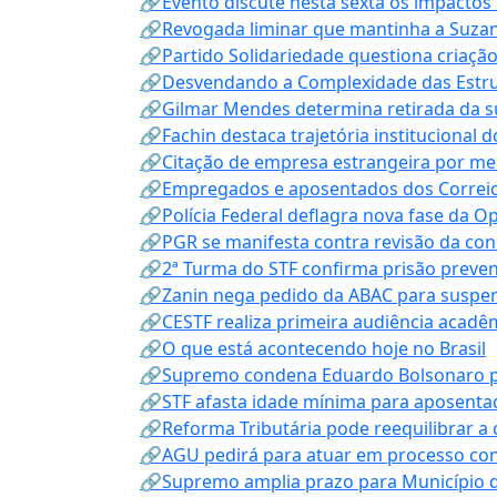
🔗Evento discute nesta sexta os impactos 
🔗Revogada liminar que mantinha a Suzan
🔗Partido Solidariedade questiona criaç
🔗Desvendando a Complexidade das Estrutu
🔗Gilmar Mendes determina retirada da su
🔗Fachin destaca trajetória instituciona
🔗Citação de empresa estrangeira por mei
🔗Empregados e aposentados dos Correios c
🔗Polícia Federal deflagra nova fase da 
🔗PGR se manifesta contra revisão da co
🔗2ª Turma do STF confirma prisão prevent
🔗Zanin nega pedido da ABAC para suspen
🔗CESTF realiza primeira audiência acadê
🔗O que está acontecendo hoje no Brasil
🔗Supremo condena Eduardo Bolsonaro por 
🔗STF afasta idade mínima para aposentad
🔗Reforma Tributária pode reequilibrar a
🔗AGU pedirá para atuar em processo con
🔗Supremo amplia prazo para Município d