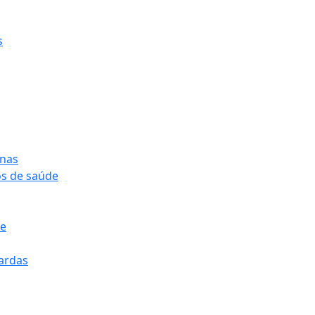
s
onas
os de saúde
pe
pardas