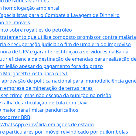
ndo de Nunes Marques
m homologação ambiental
Especialistas para o Combate à Lavagem de Dinheiro
ão de imóveis
nto sobre royalties do petróleo
ratamento que utiliza composto promissor contra malária 
ia e recuperação judicial: o fim de uma era do improviso
 mora de URV e garante restituição a servidores na Bahia
tir eficiência da destinação de emendas para realização de 
em leilão apesar do pagamento fora do prazo
 Margareth Costa para o TST
provação de política nacional para imunodeficiência gené
m empresa de mineração de terras raras
 ser crime, mas não escapa da punição na prisão
falha de articulação de Lula com Davi
 maior para limitar penduricalhos
 socorrer BRB
r WhatsApp é inválida em ações de estado
tre particulares por imóvel reivindicado por quilombolas