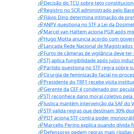
🔗Decisão do TCU sobre teto constitucional
🔗Registro no SCR administrado pelo Bace
🔗Flávio Dino determina intimação de pre
🔗ANPV questiona no STF a Lei da Dosimet
🔗Marcel van Hattem aciona PGR após mini
🔗Hugo Motta anuncia acordo com governo
🔗Lançada Rede Nacional de Magistrados 
🔗Furto de câmeras de vigilância deve ter
🔗STJ aplica fungibilidade após juízo indu
🔗Partido questiona no STF regra sobre s
🔗Cirurgia de feminização facial no proce
🔗Presidente do TRF1 recebe visita instit
🔗Gerente da CEF é condenado por pecula
🔗STJ reconhece dano moral coletivo pela
🔗Justiça mantém intervenção da SAF do 
🔗STF valida regras que destinam 30% dos
🔗PDT aciona STF contra poder monocráti
🔗Marcello Perino explica quando dívida f
🔗Defensores pedem regras mais rígidas p