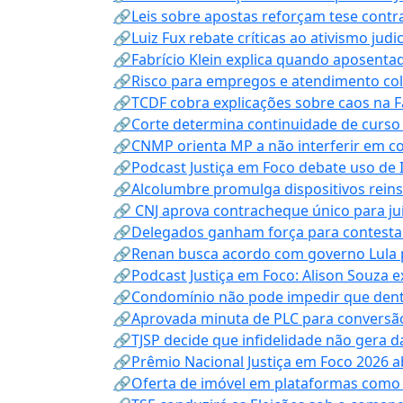
🔗Leis sobre apostas reforçam tese contra
🔗Luiz Fux rebate críticas ao ativismo judi
🔗Fabrício Klein explica quando aposenta
🔗Risco para empregos e atendimento col
🔗TCDF cobra explicações sobre caos na F
🔗Corte determina continuidade de curso
🔗CNMP orienta MP a não interferir em co
🔗Podcast Justiça em Foco debate uso de IA
🔗Alcolumbre promulga dispositivos rein
🔗 CNJ aprova contracheque único para juí
🔗Delegados ganham força para contestar 
🔗Renan busca acordo com governo Lula p
🔗Podcast Justiça em Foco: Alison Souza e
🔗Condomínio não pode impedir que dentis
🔗Aprovada minuta de PLC para conversão
🔗TJSP decide que infidelidade não gera 
🔗Prêmio Nacional Justiça em Foco 2026 a
🔗Oferta de imóvel em plataformas como