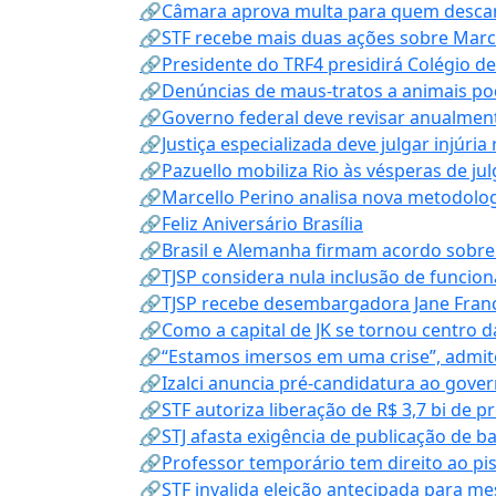
🔗Câmara aprova multa para quem descarta
🔗STF recebe mais duas ações sobre Mar
🔗Presidente do TRF4 presidirá Colégio d
🔗Denúncias de maus-tratos a animais pod
🔗Governo federal deve revisar anualmen
🔗Justiça especializada deve julgar injúria
🔗Pazuello mobiliza Rio às vésperas de ju
🔗Marcello Perino analisa nova metodologi
🔗Feliz Aniversário Brasília
🔗Brasil e Alemanha firmam acordo sobre m
🔗TJSP considera nula inclusão de funcio
🔗TJSP recebe desembargadora Jane Fran
🔗Como a capital de JK se tornou centro da
🔗“Estamos imersos em uma crise”, admi
🔗Izalci anuncia pré-candidatura ao gove
🔗STF autoriza liberação de R$ 3,7 bi de p
🔗STJ afasta exigência de publicação de b
🔗Professor temporário tem direito ao pis
🔗STF invalida eleição antecipada para me