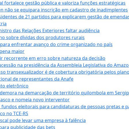
 fortalece gestão pública e valoriza funções estratégicas
n não se equipara inscrição em cadastro de inadimplentes
sidentes de 21 partidos para explicarem gestão de emenda
ria
stro das Relações Exteriores faltar audiência
 sobre dívidas dos produtores rurais
para enfrentar avanço do crime organizado no país
 pena maior
zir recorrente em erro sobre natureza da decisão
ucessão na presidência da Assembleia Legislativa do Amaz
sso transexualizador é de cobertura obrigatória pelos plan
ucional de representantes da Anafe
to eletrônico
 demora na demarcação de território quilombola em Sergi
Vasco e nomeia novo interventor
 fundos eleitorais para candidaturas de pessoas pretas e 
co no TCE-RS
iscal pode levar uma empresa à falência
ara publicidade das bets