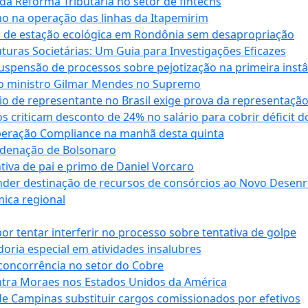
da Reforma Tributária no setor de fintechs
o na operação das linhas da Itapemirim
ão de estação ecológica em Rondônia sem desapropriação
ras Societárias: Um Guia para Investigações Eficazes
spensão de processos sobre pejotização na primeira instâ
l do ministro Gilmar Mendes no Supremo
o de representante no Brasil exige prova da representaçã
riticam desconto de 24% no salário para cobrir déficit do
Operação Compliance na manhã desta quinta
ndenação de Bolsonaro
iva de pai e primo de Daniel Vorcaro
der destinação de recursos de consórcios ao Novo Desenro
mica regional
tentar interferir no processo sobre tentativa de golpe
oria especial em atividades insalubres
 concorrência no setor do Cobre
tra Moraes nos Estados Unidos da América
e Campinas substituir cargos comissionados por efetivos