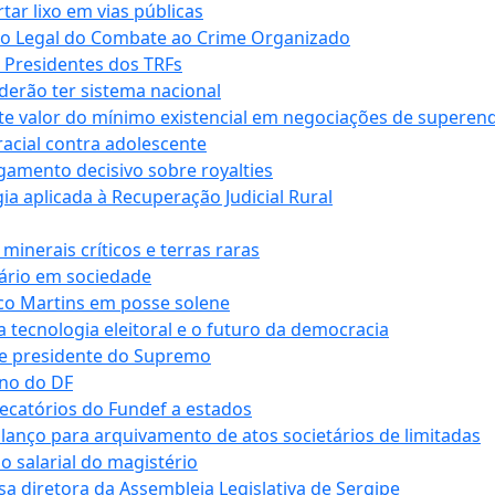
r lixo em vias públicas
co Legal do Combate ao Crime Organizado
e Presidentes dos TRFs
erão ter sistema nacional
te valor do mínimo existencial em negociações de superen
 racial contra adolescente
lgamento decisivo sobre royalties
a aplicada à Recuperação Judicial Rural
inerais críticos e terras raras
nário em sociedade
co Martins em posse solene
 tecnologia eleitoral e o futuro da democracia
te presidente do Supremo
rno do DF
recatórios do Fundef a estados
alanço para arquivamento de atos societários de limitadas
o salarial do magistério
sa diretora da Assembleia Legislativa de Sergipe