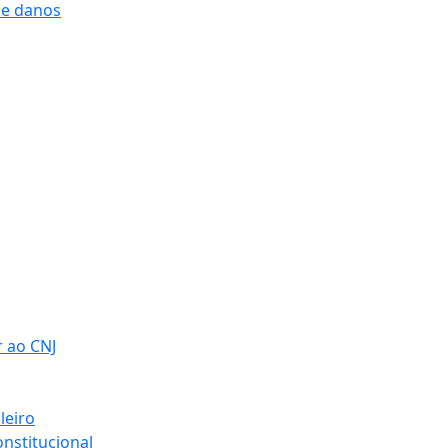
 e danos
r ao CNJ
leiro
nstitucional