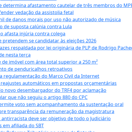
 e determina afastamento cautelar de três membros do MP
nder vedação da assistolia fetal
mil de danos morais por uso não autorizado de música
o de suposta calúnia contra Lula
o afasta injúria contra colega
 pretendem se candidatar às eleições 2026
azes respaldada por lei originária de PLP de Rodrigo Pache
e nesta terça
 de imóvel com área total superior a 250 m²
to de penduricalhos retroativos
a regulamentação do Marco Civil da Internet
va reajustes automáticos em propostas orçamentárias
ado novo desembargador do TRF4 por aclamação
cular que não seguiu o artigo 880 do CPC
permite voto sem acompanhamento da sustentação oral
obre transparência da remuneração da magistratura
antirracista deve ser objetivo de todo o Judiciário
s em afiliada do SBT