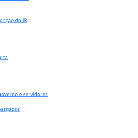
senção do IR
mica
governo e servidores
r
bargador