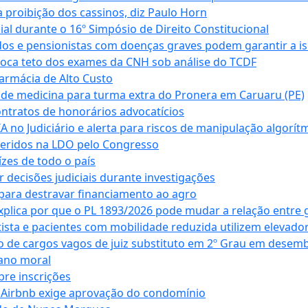
 proibição dos cassinos, diz Paulo Horn
cial durante o 16º Simpósio de Direito Constitucional
dos e pensionistas com doenças graves podem garantir a i
oca teto dos exames da CNH sob análise do TCDF
armácia de Alto Custo
 de medicina para turma extra do Pronera em Caruaru (PE)
ntratos de honorários advocatícios
 no Judiciário e alerta para riscos de manipulação algorít
seridos na LDO pelo Congresso
zes de todo o país
decisões judiciais durante investigações
ara destravar financiamento ao agro
xplica por que o PL 1893/2026 pode mudar a relação entre 
ta e pacientes com mobilidade reduzida utilizem elevado
 de cargos vagos de juiz substituto em 2º Grau em desem
dano moral
bre inscrições
 Airbnb exige aprovação do condomínio