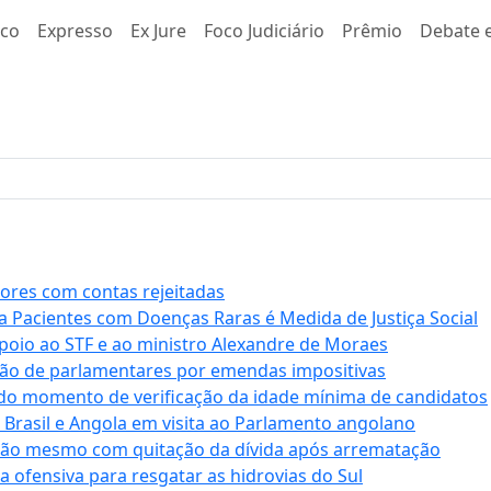
co
Expresso
Ex Jure
Foco Judiciário
Prêmio
Debate e
stores com contas rejeitadas
a Pacientes com Doenças Raras é Medida de Justiça Social
apoio ao STF e ao ministro Alexandre de Moraes
ção de parlamentares por emendas impositivas
 do momento de verificação da idade mínima de candidatos
e Brasil e Angola em visita ao Parlamento angolano
ssão mesmo com quitação da dívida após arrematação
a ofensiva para resgatar as hidrovias do Sul