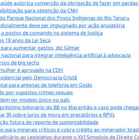
saúde autoriza conversão da obrigação de fazer em perdas
xibilização para obtenção da CNH
do Parque Nacional dos Povos Indígenas do Rio Tanaru
dicialmente deve ser impugnado por ação anulatória
 a postos de comando no sistema de Justiça
s 18 anos da Lei Seca
para aumentar gastos, diz Gilmar
cional para integrar inteligência artificial à advocacia
sos de big techs
 mulher é aprovado na CDH
esidencial pelo Democracia Cristã
tal para antenas de telefonia em Goiás
o por supostos crimes sexuais
dem ter modelo único no país
empréstimo bilionário do BB no Maranhão e caso pode chega
star IR sobre juros de mora em precatórios e RPVs
ação futura de reporte de sustentabilidade
para minerais críticos e cobra crédito ao minerador brasi
ciário ao Legislativo durante o XVI Simpósio de Direito Co