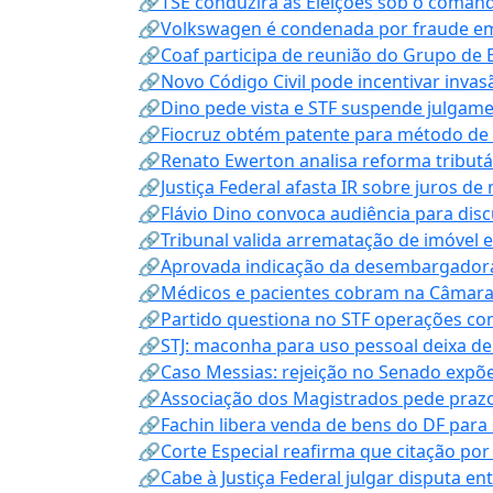
🔗TSE conduzirá as Eleições sob o coma
🔗Volkswagen é condenada por fraude e
🔗Coaf participa de reunião do Grupo de 
🔗Novo Código Civil pode incentivar invas
🔗Dino pede vista e STF suspende julgame
🔗Fiocruz obtém patente para método de t
🔗Renato Ewerton analisa reforma tributár
🔗Justiça Federal afasta IR sobre juros de
🔗Flávio Dino convoca audiência para discu
🔗Tribunal valida arrematação de imóvel 
🔗Aprovada indicação da desembargadora
🔗Médicos e pacientes cobram na Câmara a
🔗Partido questiona no STF operações co
🔗STJ: maconha para uso pessoal deixa de
🔗Caso Messias: rejeição no Senado expõe 
🔗Associação dos Magistrados pede prazo
🔗Fachin libera venda de bens do DF para
🔗Corte Especial reafirma que citação po
🔗Cabe à Justiça Federal julgar disputa en