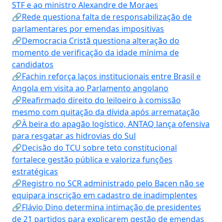
STF e ao ministro Alexandre de Moraes
🔗Rede questiona falta de responsabilização de
parlamentares por emendas impositivas
🔗Democracia Cristã questiona alteração do
momento de verificação da idade mínima de
candidatos
🔗Fachin reforça laços institucionais entre Brasil e
Angola em visita ao Parlamento angolano
🔗Reafirmado direito do leiloeiro à comissão
mesmo com quitação da dívida após arrematação
🔗À beira do apagão logístico, ANTAQ lança ofensiva
para resgatar as hidrovias do Sul
🔗Decisão do TCU sobre teto constitucional
fortalece gestão pública e valoriza funções
estratégicas
🔗Registro no SCR administrado pelo Bacen não se
equipara inscrição em cadastro de inadimplentes
🔗Flávio Dino determina intimação de presidentes
de 21 partidos para explicarem gestão de emendas