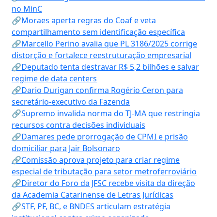
no MinC
🔗Moraes aperta regras do Coaf e veta
compartilhamento sem identificação específica
🔗Marcello Perino avalia que PL 3186/2025 corrige
distorção e fortalece reestruturação empresarial
🔗Deputado tenta destravar R$ 5,2 bilhões e salvar
regime de data centers
🔗Dario Durigan confirma Rogério Ceron para
secretário-executivo da Fazenda
🔗Supremo invalida norma do TJ-MA que restringia
recursos contra decisões individuais
🔗Damares pede prorrogação de CPMI e prisão
domiciliar para Jair Bolsonaro
🔗Comissão aprova projeto para criar regime
especial de tributação para setor metroferroviário
🔗Diretor do Foro da JFSC recebe visita da direção
da Academia Catarinense de Letras Jurídicas
🔗STF, PF, BC, e BNDES articulam estratégia