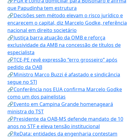
🔗PGR é contra domiciliar para Bolsonaro e afirma
que Papudinha tem estrutura
🔗Decisões sem método elevam o risco jurídico e
encarecem o capital, diz Marcelo Godke, referência
nacional em direito societário
🔗Justiça barra atuação da OMB e reforça
exclusividade da AMB na concessão de títulos de
especialista
🔗TCE-PE revê expressão “erro grosseiro” após
pedido da OAB
🔗Ministro Marco Buzzi é afastado e sindicância
segue no STJ
🔗Conferência nos EUA confirma Marcelo Godke
como um dos painelistas
🔗Evento em Campina Grande homenageará
ministra do TST
🔗Presidente da OAB-MS defende mandato de 10
anos no STF e eleva tensão institucional
🔗ReData: entidades da engenharia contestam