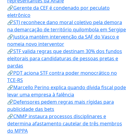
representantes da Anafe
🔗Gerente da CEF é condenado por peculato
eletrônico
🔗STJ reconhece dano moral coletivo pela demora
na demarcação de território quilombola em Sergipe
🔗Justiça mantém intervenção da SAF do Vasco e
nomeia novo interventor
🔗STF valida regras que destinam 30% dos fundos
eleitorais para candidaturas de pessoas pretas e
pardas
🔗PDT aciona STF contra poder monocrático no
TCE-RS
🔗Marcello Perino explica quando dívida fiscal pode
levar uma empresa à falência
🔗Defensores pedem regras mais rígidas para
publicidade das bets
🔗CNMP instaura processos disciplinares e
determina afastamento cautelar de três membros
do MPPA