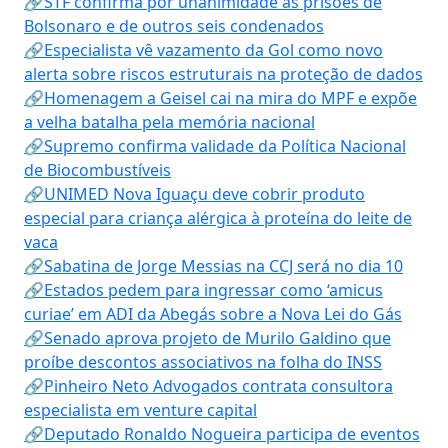
🔗STF confirma por unanimidade as prisões de
Bolsonaro e de outros seis condenados
🔗Especialista vê vazamento da Gol como novo
alerta sobre riscos estruturais na proteção de dados
🔗Homenagem a Geisel cai na mira do MPF e expõe
a velha batalha pela memória nacional
🔗Supremo confirma validade da Política Nacional
de Biocombustíveis
🔗UNIMED Nova Iguaçu deve cobrir produto
especial para criança alérgica à proteína do leite de
vaca
🔗Sabatina de Jorge Messias na CCJ será no dia 10
🔗Estados pedem para ingressar como ‘amicus
curiae’ em ADI da Abegás sobre a Nova Lei do Gás
🔗Senado aprova projeto de Murilo Galdino que
proíbe descontos associativos na folha do INSS
🔗Pinheiro Neto Advogados contrata consultora
especialista em venture capital
🔗Deputado Ronaldo Nogueira participa de eventos