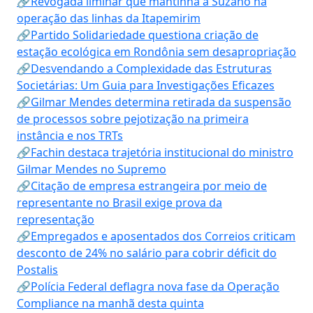
🔗Revogada liminar que mantinha a Suzano na
operação das linhas da Itapemirim
🔗Partido Solidariedade questiona criação de
estação ecológica em Rondônia sem desapropriação
🔗Desvendando a Complexidade das Estruturas
Societárias: Um Guia para Investigações Eficazes
🔗Gilmar Mendes determina retirada da suspensão
de processos sobre pejotização na primeira
instância e nos TRTs
🔗Fachin destaca trajetória institucional do ministro
Gilmar Mendes no Supremo
🔗Citação de empresa estrangeira por meio de
representante no Brasil exige prova da
representação
🔗Empregados e aposentados dos Correios criticam
desconto de 24% no salário para cobrir déficit do
Postalis
🔗Polícia Federal deflagra nova fase da Operação
Compliance na manhã desta quinta