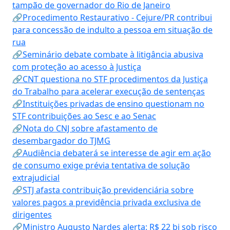
tampão de governador do Rio de Janeiro
🔗Procedimento Restaurativo - Cejure/PR contribui
para concessão de indulto a pessoa em situação de
rua
🔗Seminário debate combate à litigância abusiva
com proteção ao acesso à Justiça
🔗CNT questiona no STF procedimentos da Justiça
do Trabalho para acelerar execução de sentenças
🔗Instituições privadas de ensino questionam no
STF contribuições ao Sesc e ao Senac
🔗Nota do CNJ sobre afastamento de
desembargador do TJMG
🔗Audiência debaterá se interesse de agir em ação
de consumo exige prévia tentativa de solução
extrajudicial
🔗STJ afasta contribuição previdenciária sobre
valores pagos a previdência privada exclusiva de
dirigentes
🔗Ministro Augusto Nardes alerta: R$ 22 bi sob risco