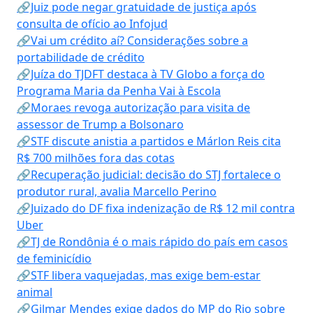
🔗Juiz pode negar gratuidade de justiça após
consulta de ofício ao Infojud
🔗Vai um crédito aí? Considerações sobre a
portabilidade de crédito
🔗Juíza do TJDFT destaca à TV Globo a força do
Programa Maria da Penha Vai à Escola
🔗Moraes revoga autorização para visita de
assessor de Trump a Bolsonaro
🔗STF discute anistia a partidos e Márlon Reis cita
R$ 700 milhões fora das cotas
🔗Recuperação judicial: decisão do STJ fortalece o
produtor rural, avalia Marcello Perino
🔗Juizado do DF fixa indenização de R$ 12 mil contra
Uber
🔗TJ de Rondônia é o mais rápido do país em casos
de feminicídio
🔗STF libera vaquejadas, mas exige bem-estar
animal
🔗Gilmar Mendes exige dados do MP do Rio sobre