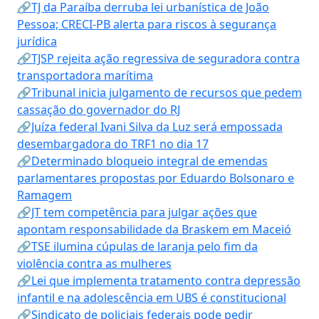
🔗TJ da Paraíba derruba lei urbanística de João
Pessoa; CRECI-PB alerta para riscos à segurança
jurídica
🔗TJSP rejeita ação regressiva de seguradora contra
transportadora marítima
🔗Tribunal inicia julgamento de recursos que pedem
cassação do governador do RJ
🔗Juíza federal Ivani Silva da Luz será empossada
desembargadora do TRF1 no dia 17
🔗Determinado bloqueio integral de emendas
parlamentares propostas por Eduardo Bolsonaro e
Ramagem
🔗JT tem competência para julgar ações que
apontam responsabilidade da Braskem em Maceió
🔗TSE ilumina cúpulas de laranja pelo fim da
violência contra as mulheres
🔗Lei que implementa tratamento contra depressão
infantil e na adolescência em UBS é constitucional
🔗Sindicato de policiais federais pode pedir