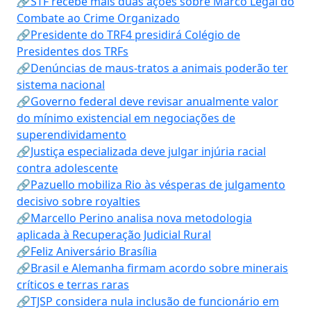
🔗STF recebe mais duas ações sobre Marco Legal do
Combate ao Crime Organizado
🔗Presidente do TRF4 presidirá Colégio de
Presidentes dos TRFs
🔗Denúncias de maus-tratos a animais poderão ter
sistema nacional
🔗Governo federal deve revisar anualmente valor
do mínimo existencial em negociações de
superendividamento
🔗Justiça especializada deve julgar injúria racial
contra adolescente
🔗Pazuello mobiliza Rio às vésperas de julgamento
decisivo sobre royalties
🔗Marcello Perino analisa nova metodologia
aplicada à Recuperação Judicial Rural
🔗Feliz Aniversário Brasília
🔗Brasil e Alemanha firmam acordo sobre minerais
críticos e terras raras
🔗TJSP considera nula inclusão de funcionário em