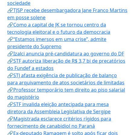
sociedade
🔗TJSP recebe desembargadora Jane Franco Martins
em posse solene
🔗Como a capital de JK se tornou centro da
tecnologia eleitoral e o futuro da democracia
🔗“Estamos imersos em uma crise”, admite
presidente do Supremo
🔗Izalci anuncia pré-candidatura ao governo do DF
🔗STF autoriza liberação de R$ 3,7 bi de precatórios
do Fundef a estados
🔗STJ afasta exigência de publicação de balanço
para arquivamento de atos societários de limitadas
🔗Professor temporário tem direito ao piso salarial
do magistério
🔗STF invalida eleição antecipada para mesa
diretora da Assembleia Legislativa de Sergipe
🔗Magistrada esclarece critérios rígidos para
fornecimento de canabidiol no Paraná
🔗Ex-deputado Ramagem é solto após ficar dois