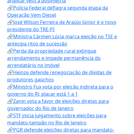
analisar veto à dosimetria
🔗Polícia Federal deflagra segunda etapa da
Operação Vem Diesel
🔗José Wilson Ferreira de Araújo Júnior é o novo
presidente do TRE-PI
🔗Ministra Cármen Lúcia marca eleição no TSE e
antecipa ritos de sucessão
🔗Perda da propriedade rural extingue
arrendamento e impede permanência do
arrendatário no imóvel
🔗Heinze defende renegociação de dívidas de
produtores gaúchos
🔗Ministro Fux vota por eleição indireta para o
governo do RJ; placar está 1 a 1
🔗Zanin vota a favor de eleições diretas para
governador do Rio de Janeiro
🔗STF inicia julgamento sobre eleições para
mandato-tampão no Rio de Janeiro
🔗PGR defende eleições diretas para mandato-