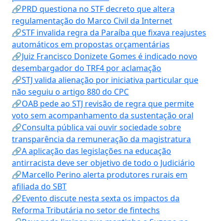
🔗PRD questiona no STF decreto que altera
regulamentação do Marco Civil da Internet
🔗STF invalida regra da Paraíba que fixava reajustes
automáticos em propostas orçamentárias
🔗Juiz Francisco Donizete Gomes é indicado novo
desembargador do TRF4 por aclamação
🔗STJ valida alienação por iniciativa particular que
não seguiu o artigo 880 do CPC
🔗OAB pede ao STJ revisão de regra que permite
voto sem acompanhamento da sustentação oral
🔗Consulta pública vai ouvir sociedade sobre
transparência da remuneração da magistratura
🔗A aplicação das legislações na educação
antirracista deve ser objetivo de todo o Judiciário
🔗Marcello Perino alerta produtores rurais em
afiliada do SBT
🔗Evento discute nesta sexta os impactos da
Reforma Tributária no setor de fintechs