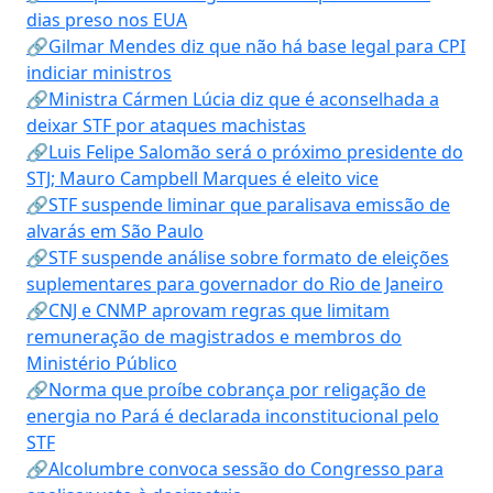
dias preso nos EUA
🔗Gilmar Mendes diz que não há base legal para CPI
indiciar ministros
🔗Ministra Cármen Lúcia diz que é aconselhada a
deixar STF por ataques machistas
🔗Luis Felipe Salomão será o próximo presidente do
STJ; Mauro Campbell Marques é eleito vice
🔗STF suspende liminar que paralisava emissão de
alvarás em São Paulo
🔗STF suspende análise sobre formato de eleições
suplementares para governador do Rio de Janeiro
🔗CNJ e CNMP aprovam regras que limitam
remuneração de magistrados e membros do
Ministério Público
🔗Norma que proíbe cobrança por religação de
energia no Pará é declarada inconstitucional pelo
STF
🔗Alcolumbre convoca sessão do Congresso para