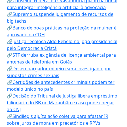
🔗Conselho Federal da OAB anuncia plano nacional
para integrar inteligência artificial à advocacia
🔗Supremo suspende julgamento de recursos de
big techs
🔗Banco de boas práticas na proteção da mulher é
aprovado na CDH
🔗Justiça recoloca Aldo Rebelo no jogo presidencial
pelo Democracia Cristã
🔗STF derruba exigência de licença ambiental para
antenas de telefonia em Goiás
🔗Desembargador mineiro será investigado por
supostos crimes sexuais
🔗Certidões de antecedentes criminais podem ter
modelo único no país
🔗Decisão do Tribunal de Justiça libera empréstimo
bilionário do BB no Maranhão e caso pode chegar
ao CNJ
🔗Sindilegis ajuíza ação coletiva para afastar IR
sobre juros de mora em precatórios e RPVs