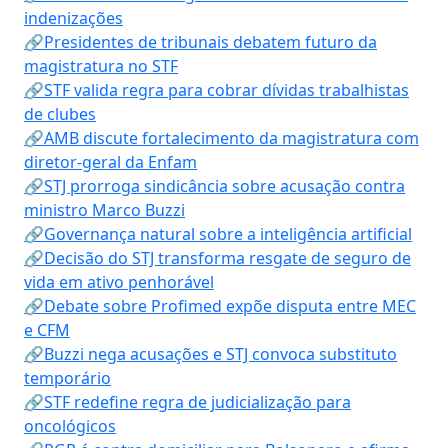
indenizações
🔗Presidentes de tribunais debatem futuro da
magistratura no STF
🔗STF valida regra para cobrar dívidas trabalhistas
de clubes
🔗AMB discute fortalecimento da magistratura com
diretor-geral da Enfam
🔗STJ prorroga sindicância sobre acusação contra
ministro Marco Buzzi
🔗Governança natural sobre a inteligência artificial
🔗Decisão do STJ transforma resgate de seguro de
vida em ativo penhorável
🔗Debate sobre Profimed expõe disputa entre MEC
e CFM
🔗Buzzi nega acusações e STJ convoca substituto
temporário
🔗STF redefine regra de judicialização para
oncológicos