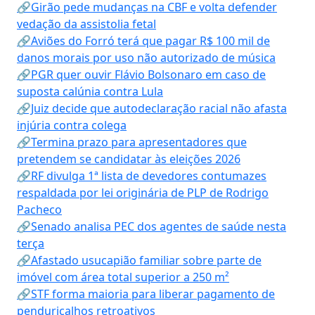
🔗Girão pede mudanças na CBF e volta defender
vedação da assistolia fetal
🔗Aviões do Forró terá que pagar R$ 100 mil de
danos morais por uso não autorizado de música
🔗PGR quer ouvir Flávio Bolsonaro em caso de
suposta calúnia contra Lula
🔗Juiz decide que autodeclaração racial não afasta
injúria contra colega
🔗Termina prazo para apresentadores que
pretendem se candidatar às eleições 2026
🔗RF divulga 1ª lista de devedores contumazes
respaldada por lei originária de PLP de Rodrigo
Pacheco
🔗Senado analisa PEC dos agentes de saúde nesta
terça
🔗Afastado usucapião familiar sobre parte de
imóvel com área total superior a 250 m²
🔗STF forma maioria para liberar pagamento de
penduricalhos retroativos