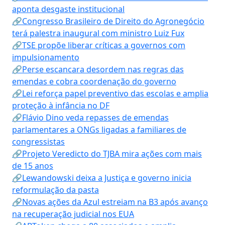
aponta desgaste institucional
🔗Congresso Brasileiro de Direito do Agronegócio
terá palestra inaugural com ministro Luiz Fux
🔗TSE propõe liberar críticas a governos com
impulsionamento
🔗Perse escancara desordem nas regras das
emendas e cobra coordenação do governo
🔗Lei reforça papel preventivo das escolas e amplia
proteção à infância no DF
🔗Flávio Dino veda repasses de emendas
parlamentares a ONGs ligadas a familiares de
congressistas
🔗Projeto Veredicto do TJBA mira ações com mais
de 15 anos
🔗Lewandowski deixa a Justiça e governo inicia
reformulação da pasta
🔗Novas ações da Azul estreiam na B3 após avanço
na recuperação judicial nos EUA