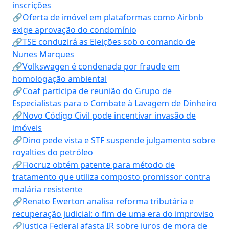
inscrições
🔗Oferta de imóvel em plataformas como Airbnb
exige aprovação do condomínio
🔗TSE conduzirá as Eleições sob o comando de
Nunes Marques
🔗Volkswagen é condenada por fraude em
homologação ambiental
🔗Coaf participa de reunião do Grupo de
Especialistas para o Combate à Lavagem de Dinheiro
🔗Novo Código Civil pode incentivar invasão de
imóveis
🔗Dino pede vista e STF suspende julgamento sobre
royalties do petróleo
🔗Fiocruz obtém patente para método de
tratamento que utiliza composto promissor contra
malária resistente
🔗Renato Ewerton analisa reforma tributária e
recuperação judicial: o fim de uma era do improviso
🔗Justiça Federal afasta IR sobre juros de mora de