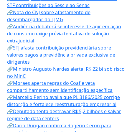
STF contribuições ao Sesc e ao Senac
🔗Nota do CNJ sobre afastamento de
desembargador do TJMG
🔗Audiência debaterá se interesse de agir em ação
de consumo exige prévia tentativa de solução
extrajudicial
🔗STJ afasta contribuição previdenciária sobre
valores pagos a previdência privada exclusiva de
dirigentes
🔗Ministro Augusto Nardes alerta: R$ 22 bi sob risco
no MinC
🔗Moraes aperta regras do Coaf e veta
compartilhamento sem identificação específica
🔗Marcello Perino avalia que PL 3186/2025 corrige
distorção e fortalece reestruturação empresarial
🔗Deputado tenta destravar R$ 5,2 bilhões e salvar
regime de data centers
🔗Dario Durigan confirma Rogério Ceron para