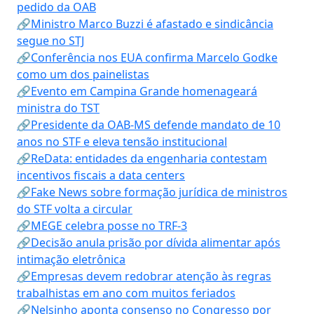
pedido da OAB
🔗Ministro Marco Buzzi é afastado e sindicância
segue no STJ
🔗Conferência nos EUA confirma Marcelo Godke
como um dos painelistas
🔗Evento em Campina Grande homenageará
ministra do TST
🔗Presidente da OAB-MS defende mandato de 10
anos no STF e eleva tensão institucional
🔗ReData: entidades da engenharia contestam
incentivos fiscais a data centers
🔗Fake News sobre formação jurídica de ministros
do STF volta a circular
🔗MEGE celebra posse no TRF-3
🔗Decisão anula prisão por dívida alimentar após
intimação eletrônica
🔗Empresas devem redobrar atenção às regras
trabalhistas em ano com muitos feriados
🔗Nelsinho aponta consenso no Congresso por