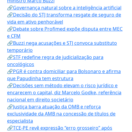
ministro Marco Buzzi
🔗Governança natural sobre a inteligência artificial
🔗Decisão do STJ transforma resgate de seguro de
vida em ativo penhorável
🔗Debate sobre Profimed expõe disputa entre MEC
e CFM
🔗Buzzi nega acusações e STJ convoca substituto
temporário
🔗STF redefine regra de judicialização para
oncológicos
🔗PGR é contra domiciliar para Bolsonaro e afirma
que Papudinha tem estrutura
🔗Decisões sem método elevam o risco jurídico e
encarecem o capital, diz Marcelo Godke, referência
nacional em direito societário
🔗Justiça barra atuação da OMB e reforça
exclusividade da AMB na concessão de títulos de
especialista
🔗TCE-PE revê expressão “erro grosseiro” após