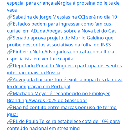
especial para criança alérgica à proteína do leite de
vaca
🔗Sabatina de Jorge Messias na CCJ será no dia 10
🔗Estados pedem para ingressar como ‘amicus
curiae’ em ADI da Abegás sobre a Nova Lei do Gás
🔗Senado aprova projeto de Murilo Galdino que
proíbe descontos associativos na folha do INSS
🔗Pinheiro Neto Advogados contrata consultora
especialista em venture capital
🔗Deputado Ronaldo Nogueira participa de eventos
internacionais na Rússia
🔗Advogada Luciane Tomé explica impactos da nova
lei de imigração em Portugal
🔗Machado Meyer é reconhecido no Employer
Branding Awards 2025 do Glassdoor
🔗Não há conflito entre marcas por uso de termo
igual
🔗PL de Paulo Teixeira estabelece cota de 10% para
conteúdo nacional em streaming