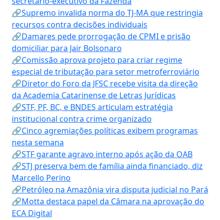
secretário-executivo da Fazenda
🔗Supremo invalida norma do TJ-MA que restringia
recursos contra decisões individuais
🔗Damares pede prorrogação de CPMI e prisão
domiciliar para Jair Bolsonaro
🔗Comissão aprova projeto para criar regime
especial de tributação para setor metroferroviário
🔗Diretor do Foro da JFSC recebe visita da direção
da Academia Catarinense de Letras Jurídicas
🔗STF, PF, BC, e BNDES articulam estratégia
institucional contra crime organizado
🔗Cinco agremiações políticas exibem programas
nesta semana
🔗STF garante agravo interno após ação da OAB
🔗STJ preserva bem de família ainda financiado, diz
Marcello Perino
🔗Petróleo na Amazônia vira disputa judicial no Pará
🔗Motta destaca papel da Câmara na aprovação do
ECA Digital