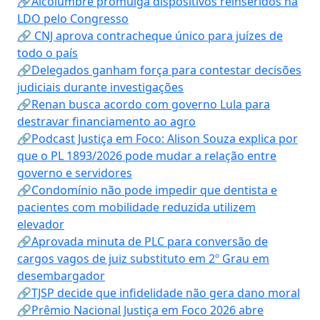
🔗Alcolumbre promulga dispositivos reinseridos na
LDO pelo Congresso
🔗 CNJ aprova contracheque único para juízes de
todo o país
🔗Delegados ganham força para contestar decisões
judiciais durante investigações
🔗Renan busca acordo com governo Lula para
destravar financiamento ao agro
🔗Podcast Justiça em Foco: Alison Souza explica por
que o PL 1893/2026 pode mudar a relação entre
governo e servidores
🔗Condomínio não pode impedir que dentista e
pacientes com mobilidade reduzida utilizem
elevador
🔗Aprovada minuta de PLC para conversão de
cargos vagos de juiz substituto em 2º Grau em
desembargador
🔗TJSP decide que infidelidade não gera dano moral
🔗Prêmio Nacional Justiça em Foco 2026 abre