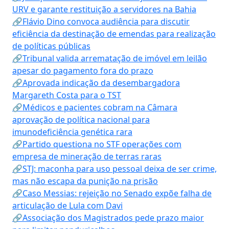
URV e garante restituição a servidores na Bahia
🔗Flávio Dino convoca audiência para discutir
eficiência da destinação de emendas para realização
de políticas públicas
🔗Tribunal valida arrematação de imóvel em leilão
apesar do pagamento fora do prazo
🔗Aprovada indicação da desembargadora
Margareth Costa para o TST
🔗Médicos e pacientes cobram na Câmara
aprovação de política nacional para
imunodeficiência genética rara
🔗Partido questiona no STF operações com
empresa de mineração de terras raras
🔗STJ: maconha para uso pessoal deixa de ser crime,
mas não escapa da punição na prisão
🔗Caso Messias: rejeição no Senado expõe falha de
articulação de Lula com Davi
🔗Associação dos Magistrados pede prazo maior