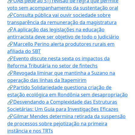
🔗OAB pede ao STJ revisão de regra que permite
voto sem acompanhamento da sustentação oral
🔗Consulta pública vai ouvir sociedade sobre
transparência da remuneração da magistratura
🔗A aplicação das legislações na educação
antirracista deve ser objetivo de todo o Judiciário
🔗Marcello Perino alerta produtores rurais em
afiliada do SBT
🔗Evento discute nesta sexta os impactos da
Reforma Tributária no setor de fintechs
🔗Revogada liminar que mantinha a Suzano na
operação das linhas da Itapemirim
🔗Partido Solidariedade questiona criação de
estação ecológica em Rondônia sem desapropriação
🔗Desvendando a Complexidade das Estruturas
Societárias: Um Guia para Investigações Eficazes
🔗Gilmar Mendes determina retirada da suspensão
de processos sobre pejotização na primeira
instância e nos TRTs