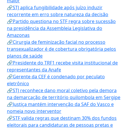
maior
🔗STJ aplica fungibilidade após juízo induzir
recorrente em erro sobre natureza da decisão
🔗Partido questiona no STF regra sobre sucessão
na presidência da Assembleia Legislativa do
Amazonas
🔗Cirurgia de feminização facial no processo
transexualizador é de cobertura obrigatória pelos
planos de saúde
🔗Presidente do TRF1 recebe visita institucional de
representantes da Anafe
🔗Gerente da CEF é condenado por peculato
eletrônico
🔗STJ reconhece dano moral coletivo pela demora
na demarcação de território quilombola em Sergipe
🔗Justiça mantém intervenção da SAF do Vasco e
nomeia novo interventor
🔗STF valida regras que destinam 30% dos fundos
eleitorais para candidaturas de pessoas pretas e