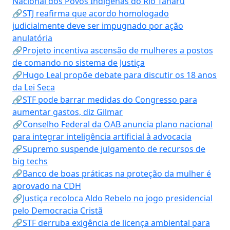
Nacional dos Povos Indígenas do Rio Tanaru
🔗STJ reafirma que acordo homologado
judicialmente deve ser impugnado por ação
anulatória
🔗Projeto incentiva ascensão de mulheres a postos
de comando no sistema de Justiça
🔗Hugo Leal propõe debate para discutir os 18 anos
da Lei Seca
🔗STF pode barrar medidas do Congresso para
aumentar gastos, diz Gilmar
🔗Conselho Federal da OAB anuncia plano nacional
para integrar inteligência artificial à advocacia
🔗Supremo suspende julgamento de recursos de
big techs
🔗Banco de boas práticas na proteção da mulher é
aprovado na CDH
🔗Justiça recoloca Aldo Rebelo no jogo presidencial
pelo Democracia Cristã
🔗STF derruba exigência de licença ambiental para