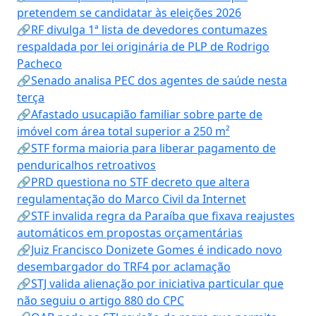
pretendem se candidatar às eleições 2026
🔗RF divulga 1ª lista de devedores contumazes
respaldada por lei originária de PLP de Rodrigo
Pacheco
🔗Senado analisa PEC dos agentes de saúde nesta
terça
🔗Afastado usucapião familiar sobre parte de
imóvel com área total superior a 250 m²
🔗STF forma maioria para liberar pagamento de
penduricalhos retroativos
🔗PRD questiona no STF decreto que altera
regulamentação do Marco Civil da Internet
🔗STF invalida regra da Paraíba que fixava reajustes
automáticos em propostas orçamentárias
🔗Juiz Francisco Donizete Gomes é indicado novo
desembargador do TRF4 por aclamação
🔗STJ valida alienação por iniciativa particular que
não seguiu o artigo 880 do CPC