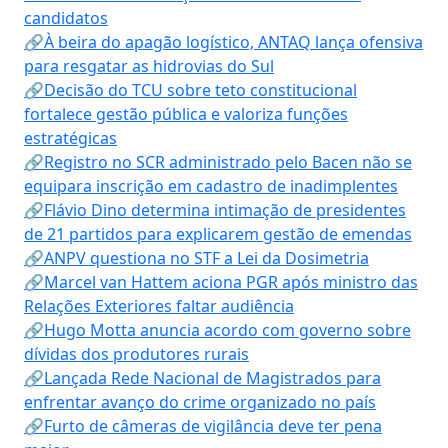
candidatos
🔗À beira do apagão logístico, ANTAQ lança ofensiva
para resgatar as hidrovias do Sul
🔗Decisão do TCU sobre teto constitucional
fortalece gestão pública e valoriza funções
estratégicas
🔗Registro no SCR administrado pelo Bacen não se
equipara inscrição em cadastro de inadimplentes
🔗Flávio Dino determina intimação de presidentes
de 21 partidos para explicarem gestão de emendas
🔗ANPV questiona no STF a Lei da Dosimetria
🔗Marcel van Hattem aciona PGR após ministro das
Relações Exteriores faltar audiência
🔗Hugo Motta anuncia acordo com governo sobre
dívidas dos produtores rurais
🔗Lançada Rede Nacional de Magistrados para
enfrentar avanço do crime organizado no país
🔗Furto de câmeras de vigilância deve ter pena