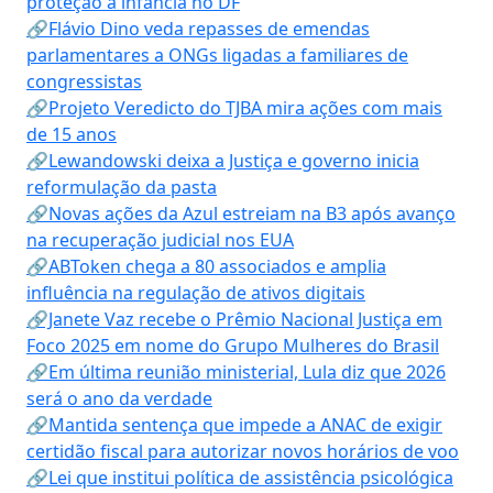
proteção à infância no DF
🔗Flávio Dino veda repasses de emendas
parlamentares a ONGs ligadas a familiares de
congressistas
🔗Projeto Veredicto do TJBA mira ações com mais
de 15 anos
🔗Lewandowski deixa a Justiça e governo inicia
reformulação da pasta
🔗Novas ações da Azul estreiam na B3 após avanço
na recuperação judicial nos EUA
🔗ABToken chega a 80 associados e amplia
influência na regulação de ativos digitais
🔗Janete Vaz recebe o Prêmio Nacional Justiça em
Foco 2025 em nome do Grupo Mulheres do Brasil
🔗Em última reunião ministerial, Lula diz que 2026
será o ano da verdade
🔗Mantida sentença que impede a ANAC de exigir
certidão fiscal para autorizar novos horários de voo
🔗Lei que institui política de assistência psicológica