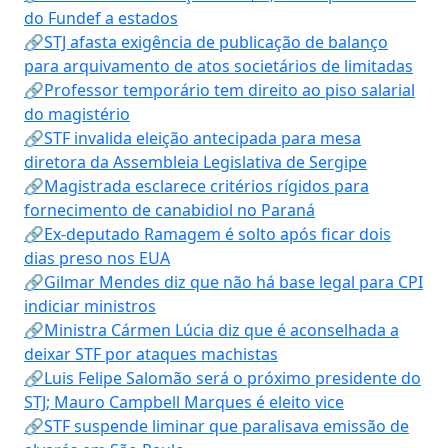
do Fundef a estados
🔗STJ afasta exigência de publicação de balanço
para arquivamento de atos societários de limitadas
🔗Professor temporário tem direito ao piso salarial
do magistério
🔗STF invalida eleição antecipada para mesa
diretora da Assembleia Legislativa de Sergipe
🔗Magistrada esclarece critérios rígidos para
fornecimento de canabidiol no Paraná
🔗Ex-deputado Ramagem é solto após ficar dois
dias preso nos EUA
🔗Gilmar Mendes diz que não há base legal para CPI
indiciar ministros
🔗Ministra Cármen Lúcia diz que é aconselhada a
deixar STF por ataques machistas
🔗Luis Felipe Salomão será o próximo presidente do
STJ; Mauro Campbell Marques é eleito vice
🔗STF suspende liminar que paralisava emissão de