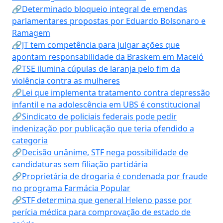
🔗Determinado bloqueio integral de emendas
parlamentares propostas por Eduardo Bolsonaro e
Ramagem
🔗JT tem competência para julgar ações que
apontam responsabilidade da Braskem em Maceió
🔗TSE ilumina cúpulas de laranja pelo fim da
violência contra as mulheres
🔗Lei que implementa tratamento contra depressão
infantil e na adolescência em UBS é constitucional
🔗Sindicato de policiais federais pode pedir
indenização por publicação que teria ofendido a
categoria
🔗Decisão unânime, STF nega possibilidade de
candidaturas sem filiação partidária
🔗Proprietária de drogaria é condenada por fraude
no programa Farmácia Popular
🔗STF determina que general Heleno passe por
perícia médica para comprovação de estado de