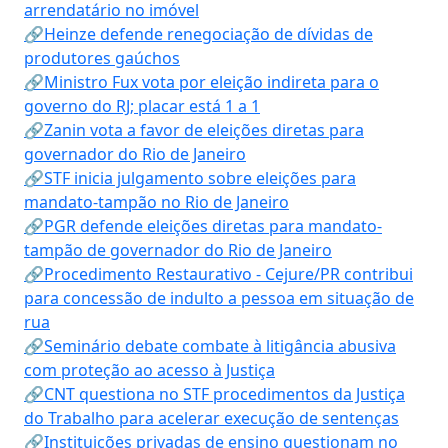
arrendatário no imóvel
🔗Heinze defende renegociação de dívidas de
produtores gaúchos
🔗Ministro Fux vota por eleição indireta para o
governo do RJ; placar está 1 a 1
🔗Zanin vota a favor de eleições diretas para
governador do Rio de Janeiro
🔗STF inicia julgamento sobre eleições para
mandato-tampão no Rio de Janeiro
🔗PGR defende eleições diretas para mandato-
tampão de governador do Rio de Janeiro
🔗Procedimento Restaurativo - Cejure/PR contribui
para concessão de indulto a pessoa em situação de
rua
🔗Seminário debate combate à litigância abusiva
com proteção ao acesso à Justiça
🔗CNT questiona no STF procedimentos da Justiça
do Trabalho para acelerar execução de sentenças
🔗Instituições privadas de ensino questionam no