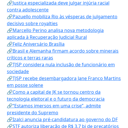
🔗Justiça especializada deve julgar injúria racial
contra adolescente
🔗Pazuello mobiliza Rio às vésperas de julgamento
decisivo sobre royalties
🔗Marcello Perino analisa nova metodologia
aplicada à Recuperação Judicial Rural
🔗Feliz Aniversário Brasília
🔗Brasil e Alemanha firmam acordo sobre minerais
críticos e terras raras
🔗TJSP considera nula inclusão de funcionário em
sociedade
🔗TJSP recebe desembargadora Jane Franco Martins
em posse solene
🔗Como a capital de JK se tornou centro da
tecnologia eleitoral e o futuro da democracia
🔗“Estamos imersos em uma crise”, admite
presidente do Supremo
🔗Izalci anuncia pré-candidatura ao governo do DF
🔗STF autoriza liberação de R$ 3,7 bi de precatórios