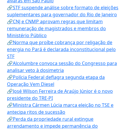
alvarás em São Paulo
🔗STF suspende análise sobre formato de eleições
suplementares para governador do Rio de Janeiro
🔗CNJ e CNMP aprovam regras que limitam
remuneração de magistrados e membros do
Ministério Público
🔗Norma que proíbe cobrança por religação de
energia no Pará é declarada inconstitucional pelo
STF
🔗Alcolumbre convoca sessão do Congresso para
analisar veto à dosimetria
🔗Polícia Federal deflagra segunda etapa da
Operação Vem Diesel
🔗José Wilson Ferreira de Araújo Júnior é o novo
presidente do TRE-PI
🔗Ministra Cármen Lúcia marca eleição no TSE e
antecipa ritos de sucessão
🔗Perda da propriedade rural extingue
arrendamento e impede permanência do