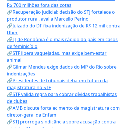
R$ 700 milhões fora das cotas
🔗Recuperação judicial: decisão do STJ fortalece o
produtor rural, avalia Marcello Perino
🔗Juizado do DF fixa indenização de R$ 12 mil contra
Uber
🔗TJ de Rondônia é o mais rápido do país em casos
de feminicídio
🔗STF libera vaquejadas, mas exige bem-estar
animal
🔗Gilmar Mendes exige dados do MP do Rio sobre
indenizações
🔗Presidentes de tribunais debatem futuro da
magistratura no STF
🔗STF valida regra para cobrar dívidas trabalhistas
de clubes
🔗AMB discute fortalecimento da magistratura com
diretor-geral da Enfam
🔗STJ prorroga sindicância sobre acusação contra