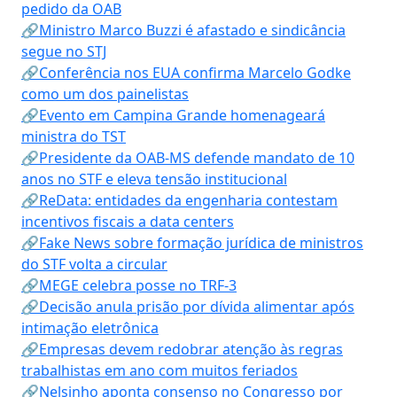
pedido da OAB
🔗Ministro Marco Buzzi é afastado e sindicância
segue no STJ
🔗Conferência nos EUA confirma Marcelo Godke
como um dos painelistas
🔗Evento em Campina Grande homenageará
ministra do TST
🔗Presidente da OAB-MS defende mandato de 10
anos no STF e eleva tensão institucional
🔗ReData: entidades da engenharia contestam
incentivos fiscais a data centers
🔗Fake News sobre formação jurídica de ministros
do STF volta a circular
🔗MEGE celebra posse no TRF-3
🔗Decisão anula prisão por dívida alimentar após
intimação eletrônica
🔗Empresas devem redobrar atenção às regras
trabalhistas em ano com muitos feriados
🔗Nelsinho aponta consenso no Congresso por