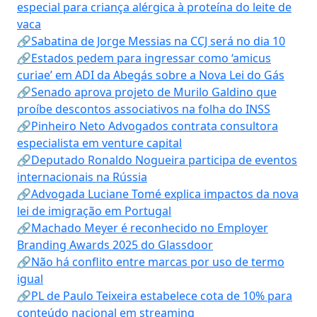
especial para criança alérgica à proteína do leite de
vaca
🔗Sabatina de Jorge Messias na CCJ será no dia 10
🔗Estados pedem para ingressar como ‘amicus
curiae’ em ADI da Abegás sobre a Nova Lei do Gás
🔗Senado aprova projeto de Murilo Galdino que
proíbe descontos associativos na folha do INSS
🔗Pinheiro Neto Advogados contrata consultora
especialista em venture capital
🔗Deputado Ronaldo Nogueira participa de eventos
internacionais na Rússia
🔗Advogada Luciane Tomé explica impactos da nova
lei de imigração em Portugal
🔗Machado Meyer é reconhecido no Employer
Branding Awards 2025 do Glassdoor
🔗Não há conflito entre marcas por uso de termo
igual
🔗PL de Paulo Teixeira estabelece cota de 10% para
conteúdo nacional em streaming