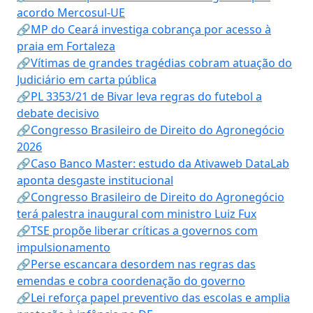
acordo Mercosul-UE
🔗MP do Ceará investiga cobrança por acesso à
praia em Fortaleza
🔗Vítimas de grandes tragédias cobram atuação do
Judiciário em carta pública
🔗PL 3353/21 de Bivar leva regras do futebol a
debate decisivo
🔗Congresso Brasileiro de Direito do Agronegócio
2026
🔗Caso Banco Master: estudo da Ativaweb DataLab
aponta desgaste institucional
🔗Congresso Brasileiro de Direito do Agronegócio
terá palestra inaugural com ministro Luiz Fux
🔗TSE propõe liberar críticas a governos com
impulsionamento
🔗Perse escancara desordem nas regras das
emendas e cobra coordenação do governo
🔗Lei reforça papel preventivo das escolas e amplia