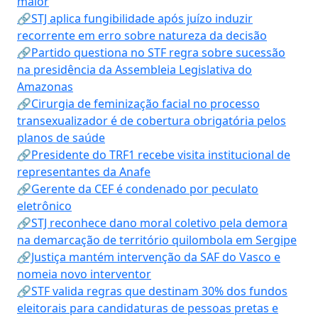
maior
🔗STJ aplica fungibilidade após juízo induzir
recorrente em erro sobre natureza da decisão
🔗Partido questiona no STF regra sobre sucessão
na presidência da Assembleia Legislativa do
Amazonas
🔗Cirurgia de feminização facial no processo
transexualizador é de cobertura obrigatória pelos
planos de saúde
🔗Presidente do TRF1 recebe visita institucional de
representantes da Anafe
🔗Gerente da CEF é condenado por peculato
eletrônico
🔗STJ reconhece dano moral coletivo pela demora
na demarcação de território quilombola em Sergipe
🔗Justiça mantém intervenção da SAF do Vasco e
nomeia novo interventor
🔗STF valida regras que destinam 30% dos fundos
eleitorais para candidaturas de pessoas pretas e