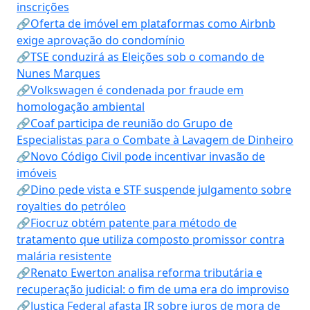
inscrições
🔗Oferta de imóvel em plataformas como Airbnb
exige aprovação do condomínio
🔗TSE conduzirá as Eleições sob o comando de
Nunes Marques
🔗Volkswagen é condenada por fraude em
homologação ambiental
🔗Coaf participa de reunião do Grupo de
Especialistas para o Combate à Lavagem de Dinheiro
🔗Novo Código Civil pode incentivar invasão de
imóveis
🔗Dino pede vista e STF suspende julgamento sobre
royalties do petróleo
🔗Fiocruz obtém patente para método de
tratamento que utiliza composto promissor contra
malária resistente
🔗Renato Ewerton analisa reforma tributária e
recuperação judicial: o fim de uma era do improviso
🔗Justiça Federal afasta IR sobre juros de mora de