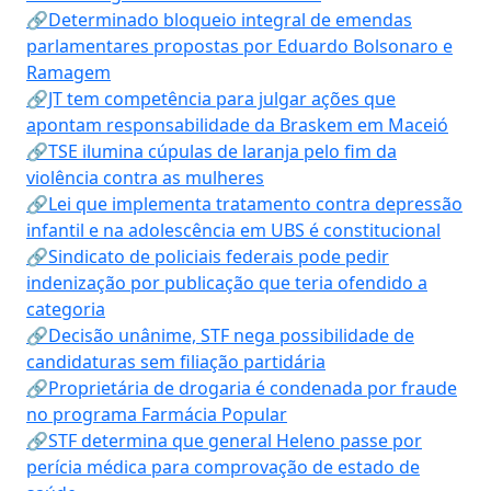
🔗Determinado bloqueio integral de emendas
parlamentares propostas por Eduardo Bolsonaro e
Ramagem
🔗JT tem competência para julgar ações que
apontam responsabilidade da Braskem em Maceió
🔗TSE ilumina cúpulas de laranja pelo fim da
violência contra as mulheres
🔗Lei que implementa tratamento contra depressão
infantil e na adolescência em UBS é constitucional
🔗Sindicato de policiais federais pode pedir
indenização por publicação que teria ofendido a
categoria
🔗Decisão unânime, STF nega possibilidade de
candidaturas sem filiação partidária
🔗Proprietária de drogaria é condenada por fraude
no programa Farmácia Popular
🔗STF determina que general Heleno passe por
perícia médica para comprovação de estado de