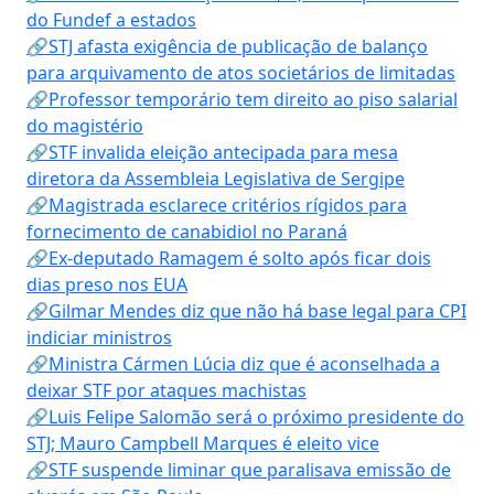
do Fundef a estados
🔗STJ afasta exigência de publicação de balanço
para arquivamento de atos societários de limitadas
🔗Professor temporário tem direito ao piso salarial
do magistério
🔗STF invalida eleição antecipada para mesa
diretora da Assembleia Legislativa de Sergipe
🔗Magistrada esclarece critérios rígidos para
fornecimento de canabidiol no Paraná
🔗Ex-deputado Ramagem é solto após ficar dois
dias preso nos EUA
🔗Gilmar Mendes diz que não há base legal para CPI
indiciar ministros
🔗Ministra Cármen Lúcia diz que é aconselhada a
deixar STF por ataques machistas
🔗Luis Felipe Salomão será o próximo presidente do
STJ; Mauro Campbell Marques é eleito vice
🔗STF suspende liminar que paralisava emissão de