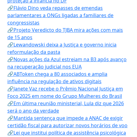
proteção à infância no DF
🔗Flávio Dino veda repasses de emendas
parlamentares a ONGs ligadas a familiares de
congressistas
🔗Projeto Veredicto do TJBA mira ações com mais
de 15 anos
🔗Lewandowski deixa a Justiça e governo inicia
reformulação da pasta
🔗Novas ações da Azul estreiam na B3 após avanço
na recuperação judicial nos EUA
🔗ABToken chega a 80 associados e amplia
influência na regulação de ativos digitais
🔗Janete Vaz recebe o Prêmio Nacional Justiça em
Foco 2025 em nome do Grupo Mulheres do Brasil
🔗Em última reunião ministerial, Lula diz que 2026
será o ano da verdade
🔗Mantida sentença que impede a ANAC de exigir
certidão fiscal para autorizar novos horários de voo
🔗Lei que institui política de assistência psicológica