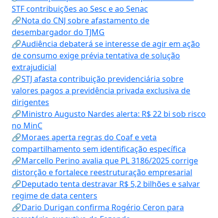
STF contribuições ao Sesc e ao Senac
🔗Nota do CNJ sobre afastamento de
desembargador do TJMG
🔗Audiência debaterá se interesse de agir em ação
de consumo exige prévia tentativa de solução
extrajudicial
🔗STJ afasta contribuição previdenciária sobre
valores pagos a previdência privada exclusiva de
dirigentes
🔗Ministro Augusto Nardes alerta: R$ 22 bi sob risco
no MinC
🔗Moraes aperta regras do Coaf e veta
compartilhamento sem identificação específica
🔗Marcello Perino avalia que PL 3186/2025 corrige
distorção e fortalece reestruturação empresarial
🔗Deputado tenta destravar R$ 5,2 bilhões e salvar
regime de data centers
🔗Dario Durigan confirma Rogério Ceron para