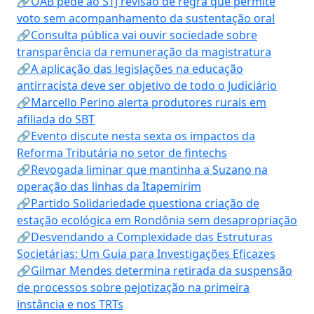
🔗OAB pede ao STJ revisão de regra que permite
voto sem acompanhamento da sustentação oral
🔗Consulta pública vai ouvir sociedade sobre
transparência da remuneração da magistratura
🔗A aplicação das legislações na educação
antirracista deve ser objetivo de todo o Judiciário
🔗Marcello Perino alerta produtores rurais em
afiliada do SBT
🔗Evento discute nesta sexta os impactos da
Reforma Tributária no setor de fintechs
🔗Revogada liminar que mantinha a Suzano na
operação das linhas da Itapemirim
🔗Partido Solidariedade questiona criação de
estação ecológica em Rondônia sem desapropriação
🔗Desvendando a Complexidade das Estruturas
Societárias: Um Guia para Investigações Eficazes
🔗Gilmar Mendes determina retirada da suspensão
de processos sobre pejotização na primeira
instância e nos TRTs