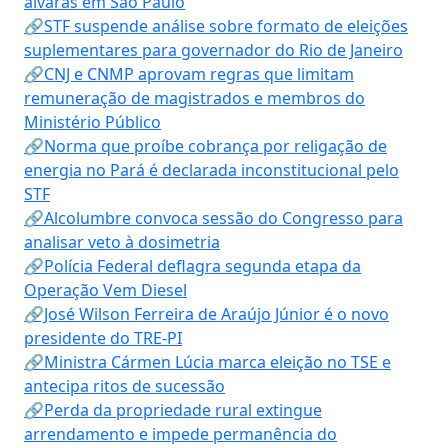
alvarás em São Paulo
🔗STF suspende análise sobre formato de eleições
suplementares para governador do Rio de Janeiro
🔗CNJ e CNMP aprovam regras que limitam
remuneração de magistrados e membros do
Ministério Público
🔗Norma que proíbe cobrança por religação de
energia no Pará é declarada inconstitucional pelo
STF
🔗Alcolumbre convoca sessão do Congresso para
analisar veto à dosimetria
🔗Polícia Federal deflagra segunda etapa da
Operação Vem Diesel
🔗José Wilson Ferreira de Araújo Júnior é o novo
presidente do TRE-PI
🔗Ministra Cármen Lúcia marca eleição no TSE e
antecipa ritos de sucessão
🔗Perda da propriedade rural extingue
arrendamento e impede permanência do