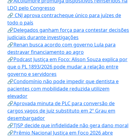
🔗Alcolumbre promulga dispositivos reinseridos na
LDO pelo Congresso
🔗 CNJ aprova contracheque único para juízes de
todo o país
🔗Delegados ganham força para contestar decisões
judiciais durante investigações
🔗Renan busca acordo com governo Lula para
destravar financiamento ao agro
🔗Podcast Justiça em Foco: Alison Souza explica por
que o PL 1893/2026 pode mudar a relação entre
governo e servidores
🔗Condomínio não pode impedir que dentista e
pacientes com mobilidade reduzida utilizem
elevador
🔗Aprovada minuta de PLC para conversão de
cargos vagos de juiz substituto em 2º Grau em
desembargador
🔗TJSP decide que infidelidade não gera dano moral
🔗Prêmio Nacional Justiça em Foco 2026 abre