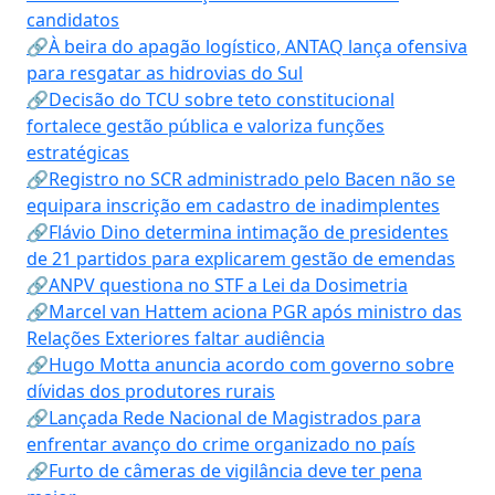
candidatos
🔗À beira do apagão logístico, ANTAQ lança ofensiva
para resgatar as hidrovias do Sul
🔗Decisão do TCU sobre teto constitucional
fortalece gestão pública e valoriza funções
estratégicas
🔗Registro no SCR administrado pelo Bacen não se
equipara inscrição em cadastro de inadimplentes
🔗Flávio Dino determina intimação de presidentes
de 21 partidos para explicarem gestão de emendas
🔗ANPV questiona no STF a Lei da Dosimetria
🔗Marcel van Hattem aciona PGR após ministro das
Relações Exteriores faltar audiência
🔗Hugo Motta anuncia acordo com governo sobre
dívidas dos produtores rurais
🔗Lançada Rede Nacional de Magistrados para
enfrentar avanço do crime organizado no país
🔗Furto de câmeras de vigilância deve ter pena