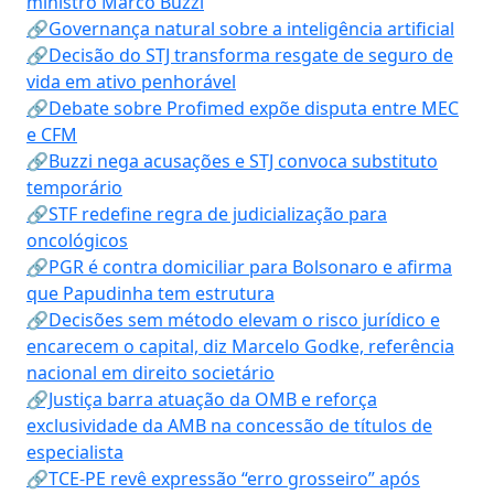
ministro Marco Buzzi
🔗Governança natural sobre a inteligência artificial
🔗Decisão do STJ transforma resgate de seguro de
vida em ativo penhorável
🔗Debate sobre Profimed expõe disputa entre MEC
e CFM
🔗Buzzi nega acusações e STJ convoca substituto
temporário
🔗STF redefine regra de judicialização para
oncológicos
🔗PGR é contra domiciliar para Bolsonaro e afirma
que Papudinha tem estrutura
🔗Decisões sem método elevam o risco jurídico e
encarecem o capital, diz Marcelo Godke, referência
nacional em direito societário
🔗Justiça barra atuação da OMB e reforça
exclusividade da AMB na concessão de títulos de
especialista
🔗TCE-PE revê expressão “erro grosseiro” após