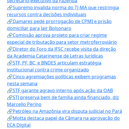
secretário-executivo da Fazenda
🔗Supremo invalida norma do TJ-MA que restringia
recursos contra decisões individuais
🔗Damares pede prorrogação de CPMI e prisão
domiciliar para Jair Bolsonaro
🔗Comissão aprova projeto para criar regime
especial de tributação para setor metroferroviário
🔗Diretor do Foro da JFSC recebe visita da direção
da Academia Catarinense de Letras Jurídicas
🔗STF, PF, BC, e BNDES articulam estratégia
institucional contra crime organizado
🔗Cinco agremiações políticas exibem programas
nesta semana
🔗STF garante agravo interno após ação da OAB
🔗STJ preserva bem de família ainda financiado, diz
Marcello Perino
🔗Petróleo na Amazônia vira disputa judicial no Pará
🔗Motta destaca papel da Câmara na aprovação do
ECA Digital