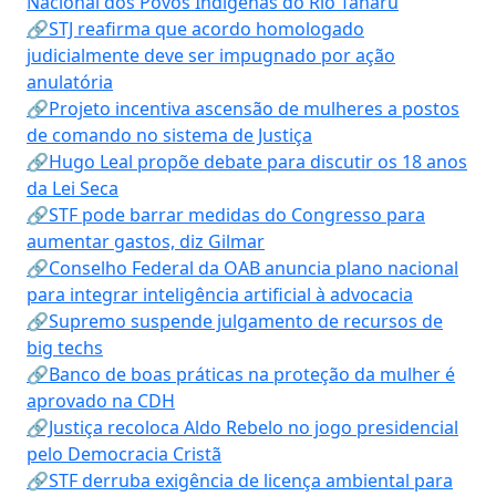
Nacional dos Povos Indígenas do Rio Tanaru
🔗STJ reafirma que acordo homologado
judicialmente deve ser impugnado por ação
anulatória
🔗Projeto incentiva ascensão de mulheres a postos
de comando no sistema de Justiça
🔗Hugo Leal propõe debate para discutir os 18 anos
da Lei Seca
🔗STF pode barrar medidas do Congresso para
aumentar gastos, diz Gilmar
🔗Conselho Federal da OAB anuncia plano nacional
para integrar inteligência artificial à advocacia
🔗Supremo suspende julgamento de recursos de
big techs
🔗Banco de boas práticas na proteção da mulher é
aprovado na CDH
🔗Justiça recoloca Aldo Rebelo no jogo presidencial
pelo Democracia Cristã
🔗STF derruba exigência de licença ambiental para