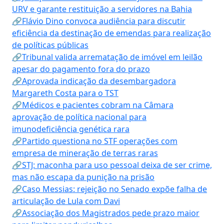
URV e garante restituição a servidores na Bahia
🔗Flávio Dino convoca audiência para discutir
eficiência da destinação de emendas para realização
de políticas públicas
🔗Tribunal valida arrematação de imóvel em leilão
apesar do pagamento fora do prazo
🔗Aprovada indicação da desembargadora
Margareth Costa para o TST
🔗Médicos e pacientes cobram na Câmara
aprovação de política nacional para
imunodeficiência genética rara
🔗Partido questiona no STF operações com
empresa de mineração de terras raras
🔗STJ: maconha para uso pessoal deixa de ser crime,
mas não escapa da punição na prisão
🔗Caso Messias: rejeição no Senado expõe falha de
articulação de Lula com Davi
🔗Associação dos Magistrados pede prazo maior