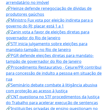
arrendatário no imóvel
🔗Heinze defende renegociação de dívidas de
produtores gaúchos
🔗Ministro Fux vota por eleição indireta para o
governo do RJ; placar está 1 a 1
🔗Zanin vota a favor de eleições diretas para
governador do Rio de Janeiro
🔗STF inicia julgamento sobre eleições para
mandato-tampão no Rio de Janeiro
🔗PGR defende eleições diretas para mandato-
tampão de governador do Rio de Janeiro
🔗Procedimento Restaurativo - Cejure/PR contribui
para concessão de indulto a pessoa em situação de
rua
🔗Seminário debate combate à litigância abusiva
com proteção ao acesso à Justiça
🔗CNT questiona no STF procedimentos da Justiça
do Trabalho para acelerar execução de sentenças
🔗Instituições privadas de ensino questionam no