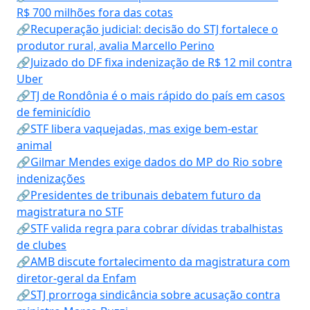
R$ 700 milhões fora das cotas
🔗Recuperação judicial: decisão do STJ fortalece o
produtor rural, avalia Marcello Perino
🔗Juizado do DF fixa indenização de R$ 12 mil contra
Uber
🔗TJ de Rondônia é o mais rápido do país em casos
de feminicídio
🔗STF libera vaquejadas, mas exige bem-estar
animal
🔗Gilmar Mendes exige dados do MP do Rio sobre
indenizações
🔗Presidentes de tribunais debatem futuro da
magistratura no STF
🔗STF valida regra para cobrar dívidas trabalhistas
de clubes
🔗AMB discute fortalecimento da magistratura com
diretor-geral da Enfam
🔗STJ prorroga sindicância sobre acusação contra