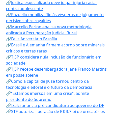
🔗Justiça especializada deve julgar injúria racial
contra adolescente
🔗Pazuello mobiliza Rio às vésperas de julgamento
decisivo sobre royalties
🔗Marcello Perino analisa nova metodologia
aplicada à Recuperação Judicial Rural
🔗Feliz Aniversário Brasília
🔗Brasil e Alemanha firmam acordo sobre minerais
críticos e terras raras
🔗TJSP considera nula inclusão de funcionário em
sociedade
🔗TJSP recebe desembargadora Jane Franco Martins
em posse solene
🔗Como a capital de JK se tornou centro da
tecnologia eleitoral e o futuro da democracia
🔗“Estamos imersos em uma crise”, admite
presidente do Supremo
🔗Izalci anuncia pré-candidatura ao governo do DF
🔗STF autoriza liberação de R$ 3,7 bi de precatórios