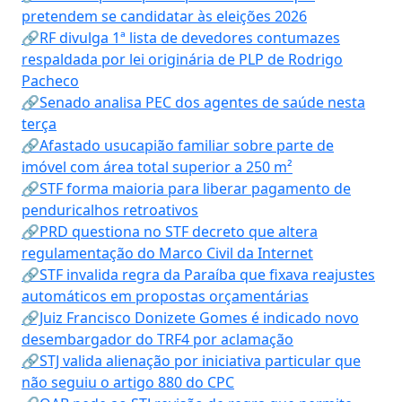
pretendem se candidatar às eleições 2026
🔗RF divulga 1ª lista de devedores contumazes
respaldada por lei originária de PLP de Rodrigo
Pacheco
🔗Senado analisa PEC dos agentes de saúde nesta
terça
🔗Afastado usucapião familiar sobre parte de
imóvel com área total superior a 250 m²
🔗STF forma maioria para liberar pagamento de
penduricalhos retroativos
🔗PRD questiona no STF decreto que altera
regulamentação do Marco Civil da Internet
🔗STF invalida regra da Paraíba que fixava reajustes
automáticos em propostas orçamentárias
🔗Juiz Francisco Donizete Gomes é indicado novo
desembargador do TRF4 por aclamação
🔗STJ valida alienação por iniciativa particular que
não seguiu o artigo 880 do CPC