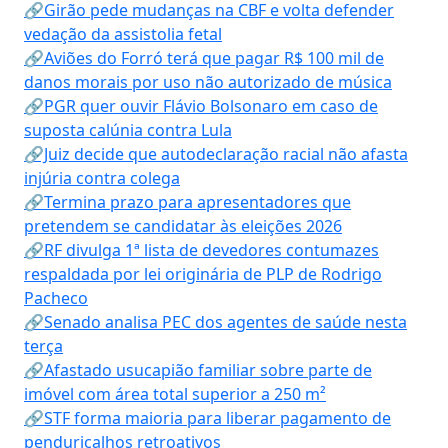
🔗Girão pede mudanças na CBF e volta defender
vedação da assistolia fetal
🔗Aviões do Forró terá que pagar R$ 100 mil de
danos morais por uso não autorizado de música
🔗PGR quer ouvir Flávio Bolsonaro em caso de
suposta calúnia contra Lula
🔗Juiz decide que autodeclaração racial não afasta
injúria contra colega
🔗Termina prazo para apresentadores que
pretendem se candidatar às eleições 2026
🔗RF divulga 1ª lista de devedores contumazes
respaldada por lei originária de PLP de Rodrigo
Pacheco
🔗Senado analisa PEC dos agentes de saúde nesta
terça
🔗Afastado usucapião familiar sobre parte de
imóvel com área total superior a 250 m²
🔗STF forma maioria para liberar pagamento de
penduricalhos retroativos