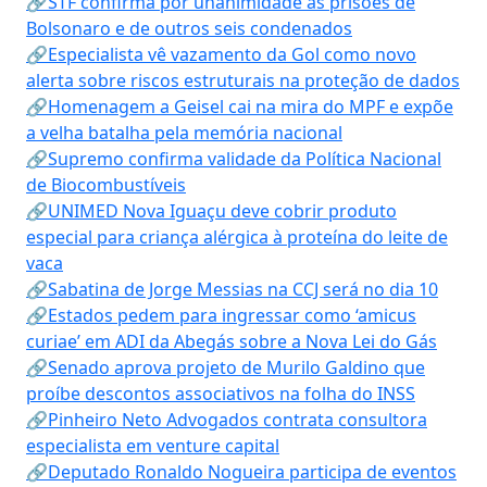
🔗STF confirma por unanimidade as prisões de
Bolsonaro e de outros seis condenados
🔗Especialista vê vazamento da Gol como novo
alerta sobre riscos estruturais na proteção de dados
🔗Homenagem a Geisel cai na mira do MPF e expõe
a velha batalha pela memória nacional
🔗Supremo confirma validade da Política Nacional
de Biocombustíveis
🔗UNIMED Nova Iguaçu deve cobrir produto
especial para criança alérgica à proteína do leite de
vaca
🔗Sabatina de Jorge Messias na CCJ será no dia 10
🔗Estados pedem para ingressar como ‘amicus
curiae’ em ADI da Abegás sobre a Nova Lei do Gás
🔗Senado aprova projeto de Murilo Galdino que
proíbe descontos associativos na folha do INSS
🔗Pinheiro Neto Advogados contrata consultora
especialista em venture capital
🔗Deputado Ronaldo Nogueira participa de eventos