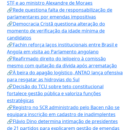
STF e ao ministro Alexandre de Moraes
🔗Rede questiona falta de responsabilização de
parlamentares por emendas impositivas
🔗Democracia Cristã questiona alteração do
momento de verificação da idade mínima de
candidatos
🔗Fachin reforça laços institucionais entre Brasil e
Angola em visita ao Parlamento angolano
🔗Reafirmado direito do leiloeiro à comissão
mesmo com quitação da dívida após arrematação
🔗À beira do apagão logístico, ANTAQ lança ofensiva
para resgatar as hidrovias do Sul
🔗Decisão do TCU sobre teto constitucional
fortalece gestão pública e valoriza funções
estratégicas
🔗Registro no SCR administrado pelo Bacen não se
equipara inscrição em cadastro de inadimplentes
🔗Flávio Dino determina intimação de presidentes
de 21 partidos para explicarem gestão de emendas