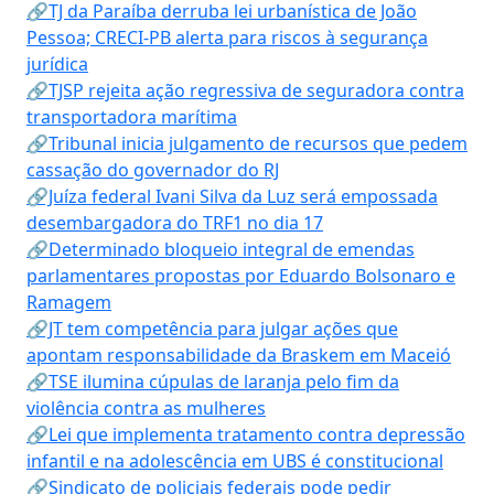
🔗TJ da Paraíba derruba lei urbanística de João
Pessoa; CRECI-PB alerta para riscos à segurança
jurídica
🔗TJSP rejeita ação regressiva de seguradora contra
transportadora marítima
🔗Tribunal inicia julgamento de recursos que pedem
cassação do governador do RJ
🔗Juíza federal Ivani Silva da Luz será empossada
desembargadora do TRF1 no dia 17
🔗Determinado bloqueio integral de emendas
parlamentares propostas por Eduardo Bolsonaro e
Ramagem
🔗JT tem competência para julgar ações que
apontam responsabilidade da Braskem em Maceió
🔗TSE ilumina cúpulas de laranja pelo fim da
violência contra as mulheres
🔗Lei que implementa tratamento contra depressão
infantil e na adolescência em UBS é constitucional
🔗Sindicato de policiais federais pode pedir