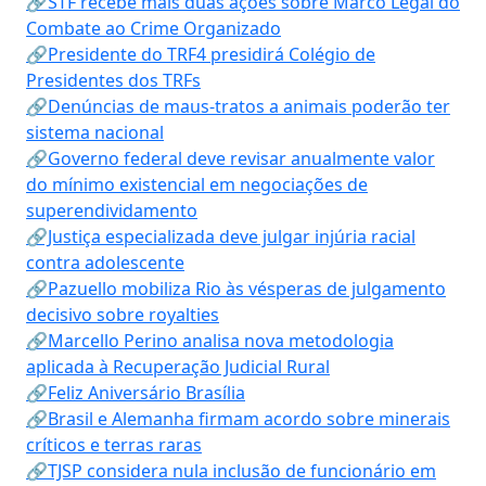
🔗STF recebe mais duas ações sobre Marco Legal do
Combate ao Crime Organizado
🔗Presidente do TRF4 presidirá Colégio de
Presidentes dos TRFs
🔗Denúncias de maus-tratos a animais poderão ter
sistema nacional
🔗Governo federal deve revisar anualmente valor
do mínimo existencial em negociações de
superendividamento
🔗Justiça especializada deve julgar injúria racial
contra adolescente
🔗Pazuello mobiliza Rio às vésperas de julgamento
decisivo sobre royalties
🔗Marcello Perino analisa nova metodologia
aplicada à Recuperação Judicial Rural
🔗Feliz Aniversário Brasília
🔗Brasil e Alemanha firmam acordo sobre minerais
críticos e terras raras
🔗TJSP considera nula inclusão de funcionário em