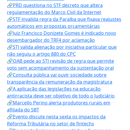
🔗PRD questiona no STF decreto que altera
regulamentação do Marco Civil da Internet
🔗STF invalida regra da Paraíba que fixava reajustes
automáticos em propostas orçamentárias
🔗Juiz Francisco Donizete Gomes é indicado novo
desembargador do TRF4 por aclamação
🔗STJ valida alienação por iniciativa particular que
não seguiu o artigo 880 do CPC
🔗OAB pede ao STJ revisão de regra que permite
voto sem acompanhamento da sustentação oral
🔗Consulta pública vai ouvir sociedade sobre
transparência da remuneração da magistratura
🔗A aplicação das legislações na educação
antirracista deve ser objetivo de todo o Judiciário
🔗Marcello Perino alerta produtores rurais em
afiliada do SBT
🔗Evento discute nesta sexta os impactos da
Reforma Tributária no setor de fintechs