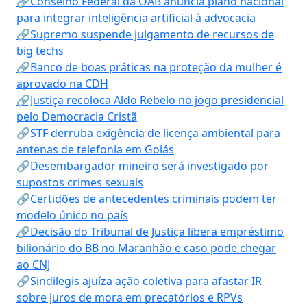
🔗Conselho Federal da OAB anuncia plano nacional
para integrar inteligência artificial à advocacia
🔗Supremo suspende julgamento de recursos de
big techs
🔗Banco de boas práticas na proteção da mulher é
aprovado na CDH
🔗Justiça recoloca Aldo Rebelo no jogo presidencial
pelo Democracia Cristã
🔗STF derruba exigência de licença ambiental para
antenas de telefonia em Goiás
🔗Desembargador mineiro será investigado por
supostos crimes sexuais
🔗Certidões de antecedentes criminais podem ter
modelo único no país
🔗Decisão do Tribunal de Justiça libera empréstimo
bilionário do BB no Maranhão e caso pode chegar
ao CNJ
🔗Sindilegis ajuíza ação coletiva para afastar IR
sobre juros de mora em precatórios e RPVs