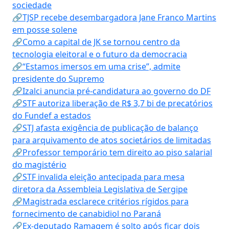
sociedade
🔗TJSP recebe desembargadora Jane Franco Martins
em posse solene
🔗Como a capital de JK se tornou centro da
tecnologia eleitoral e o futuro da democracia
🔗“Estamos imersos em uma crise”, admite
presidente do Supremo
🔗Izalci anuncia pré-candidatura ao governo do DF
🔗STF autoriza liberação de R$ 3,7 bi de precatórios
do Fundef a estados
🔗STJ afasta exigência de publicação de balanço
para arquivamento de atos societários de limitadas
🔗Professor temporário tem direito ao piso salarial
do magistério
🔗STF invalida eleição antecipada para mesa
diretora da Assembleia Legislativa de Sergipe
🔗Magistrada esclarece critérios rígidos para
fornecimento de canabidiol no Paraná
🔗Ex-deputado Ramagem é solto após ficar dois