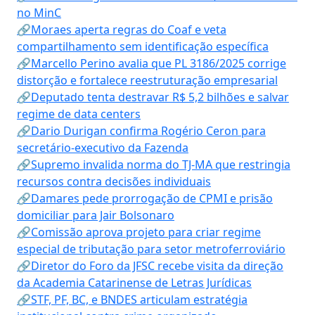
no MinC
🔗Moraes aperta regras do Coaf e veta
compartilhamento sem identificação específica
🔗Marcello Perino avalia que PL 3186/2025 corrige
distorção e fortalece reestruturação empresarial
🔗Deputado tenta destravar R$ 5,2 bilhões e salvar
regime de data centers
🔗Dario Durigan confirma Rogério Ceron para
secretário-executivo da Fazenda
🔗Supremo invalida norma do TJ-MA que restringia
recursos contra decisões individuais
🔗Damares pede prorrogação de CPMI e prisão
domiciliar para Jair Bolsonaro
🔗Comissão aprova projeto para criar regime
especial de tributação para setor metroferroviário
🔗Diretor do Foro da JFSC recebe visita da direção
da Academia Catarinense de Letras Jurídicas
🔗STF, PF, BC, e BNDES articulam estratégia