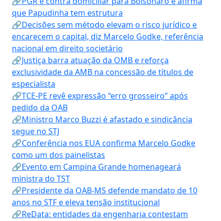
🔗PGR é contra domiciliar para Bolsonaro e afirma
que Papudinha tem estrutura
🔗Decisões sem método elevam o risco jurídico e
encarecem o capital, diz Marcelo Godke, referência
nacional em direito societário
🔗Justiça barra atuação da OMB e reforça
exclusividade da AMB na concessão de títulos de
especialista
🔗TCE-PE revê expressão “erro grosseiro” após
pedido da OAB
🔗Ministro Marco Buzzi é afastado e sindicância
segue no STJ
🔗Conferência nos EUA confirma Marcelo Godke
como um dos painelistas
🔗Evento em Campina Grande homenageará
ministra do TST
🔗Presidente da OAB-MS defende mandato de 10
anos no STF e eleva tensão institucional
🔗ReData: entidades da engenharia contestam