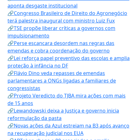
aponta desgaste institucional
🔗Congresso Brasileiro de Direito do Agronegócio
terá palestra inaugural com ministro Luiz Fux
🔗TSE propõe liberar críticas a governos com
impulsionamento
🔗Perse escancara desordem nas regras das
emendas e cobra coordenação do governo
🔗Lei reforça papel preventivo das escolas e amplia
proteção à infância no DF
🔗Flávio Dino veda repasses de emendas
parlamentares a ONGs ligadas a familiares de
congressistas
🔗Projeto Veredicto do TJBA mira ações com mais
de 15 anos
🔗Lewandowski deixa a Justiça e governo inicia
reformulação da pasta
🔗Novas ações da Azul estreiam na B3 após avanço
na recuperação judicial nos EUA