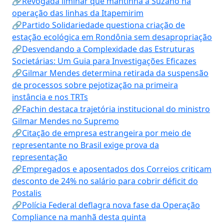
🔗Revogada liminar que mantinha a Suzano na
operação das linhas da Itapemirim
🔗Partido Solidariedade questiona criação de
estação ecológica em Rondônia sem desapropriação
🔗Desvendando a Complexidade das Estruturas
Societárias: Um Guia para Investigações Eficazes
🔗Gilmar Mendes determina retirada da suspensão
de processos sobre pejotização na primeira
instância e nos TRTs
🔗Fachin destaca trajetória institucional do ministro
Gilmar Mendes no Supremo
🔗Citação de empresa estrangeira por meio de
representante no Brasil exige prova da
representação
🔗Empregados e aposentados dos Correios criticam
desconto de 24% no salário para cobrir déficit do
Postalis
🔗Polícia Federal deflagra nova fase da Operação
Compliance na manhã desta quinta