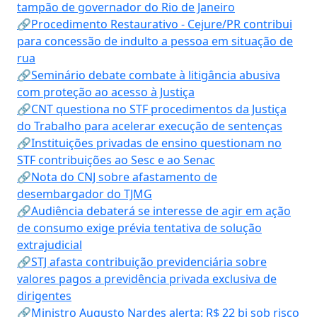
tampão de governador do Rio de Janeiro
🔗Procedimento Restaurativo - Cejure/PR contribui
para concessão de indulto a pessoa em situação de
rua
🔗Seminário debate combate à litigância abusiva
com proteção ao acesso à Justiça
🔗CNT questiona no STF procedimentos da Justiça
do Trabalho para acelerar execução de sentenças
🔗Instituições privadas de ensino questionam no
STF contribuições ao Sesc e ao Senac
🔗Nota do CNJ sobre afastamento de
desembargador do TJMG
🔗Audiência debaterá se interesse de agir em ação
de consumo exige prévia tentativa de solução
extrajudicial
🔗STJ afasta contribuição previdenciária sobre
valores pagos a previdência privada exclusiva de
dirigentes
🔗Ministro Augusto Nardes alerta: R$ 22 bi sob risco