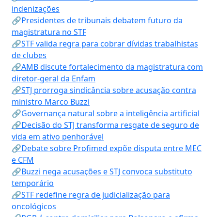
indenizações
🔗Presidentes de tribunais debatem futuro da
magistratura no STF
🔗STF valida regra para cobrar dívidas trabalhistas
de clubes
🔗AMB discute fortalecimento da magistratura com
diretor-geral da Enfam
🔗STJ prorroga sindicância sobre acusação contra
ministro Marco Buzzi
🔗Governança natural sobre a inteligência artificial
🔗Decisão do STJ transforma resgate de seguro de
vida em ativo penhorável
🔗Debate sobre Profimed expõe disputa entre MEC
e CFM
🔗Buzzi nega acusações e STJ convoca substituto
temporário
🔗STF redefine regra de judicialização para
oncológicos