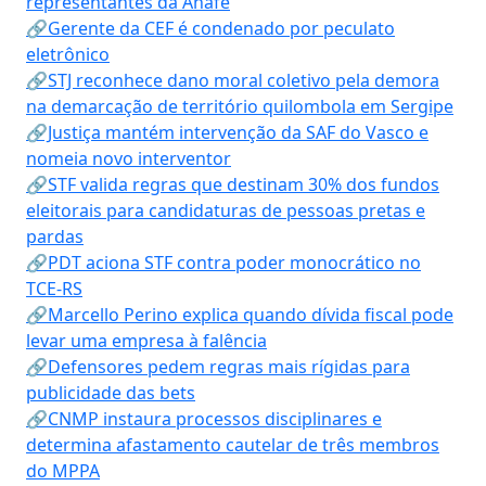
representantes da Anafe
🔗Gerente da CEF é condenado por peculato
eletrônico
🔗STJ reconhece dano moral coletivo pela demora
na demarcação de território quilombola em Sergipe
🔗Justiça mantém intervenção da SAF do Vasco e
nomeia novo interventor
🔗STF valida regras que destinam 30% dos fundos
eleitorais para candidaturas de pessoas pretas e
pardas
🔗PDT aciona STF contra poder monocrático no
TCE-RS
🔗Marcello Perino explica quando dívida fiscal pode
levar uma empresa à falência
🔗Defensores pedem regras mais rígidas para
publicidade das bets
🔗CNMP instaura processos disciplinares e
determina afastamento cautelar de três membros
do MPPA