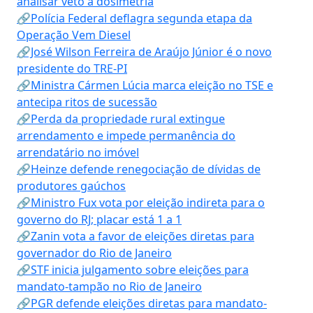
analisar veto à dosimetria
🔗Polícia Federal deflagra segunda etapa da
Operação Vem Diesel
🔗José Wilson Ferreira de Araújo Júnior é o novo
presidente do TRE-PI
🔗Ministra Cármen Lúcia marca eleição no TSE e
antecipa ritos de sucessão
🔗Perda da propriedade rural extingue
arrendamento e impede permanência do
arrendatário no imóvel
🔗Heinze defende renegociação de dívidas de
produtores gaúchos
🔗Ministro Fux vota por eleição indireta para o
governo do RJ; placar está 1 a 1
🔗Zanin vota a favor de eleições diretas para
governador do Rio de Janeiro
🔗STF inicia julgamento sobre eleições para
mandato-tampão no Rio de Janeiro
🔗PGR defende eleições diretas para mandato-