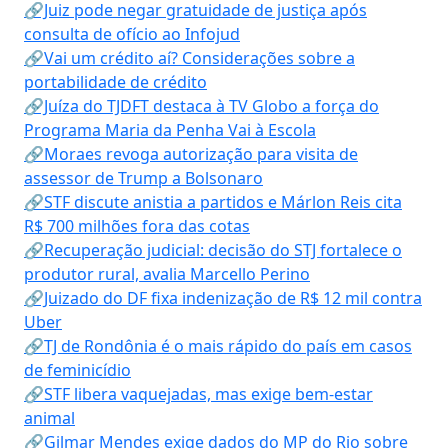
🔗Juiz pode negar gratuidade de justiça após
consulta de ofício ao Infojud
🔗Vai um crédito aí? Considerações sobre a
portabilidade de crédito
🔗Juíza do TJDFT destaca à TV Globo a força do
Programa Maria da Penha Vai à Escola
🔗Moraes revoga autorização para visita de
assessor de Trump a Bolsonaro
🔗STF discute anistia a partidos e Márlon Reis cita
R$ 700 milhões fora das cotas
🔗Recuperação judicial: decisão do STJ fortalece o
produtor rural, avalia Marcello Perino
🔗Juizado do DF fixa indenização de R$ 12 mil contra
Uber
🔗TJ de Rondônia é o mais rápido do país em casos
de feminicídio
🔗STF libera vaquejadas, mas exige bem-estar
animal
🔗Gilmar Mendes exige dados do MP do Rio sobre