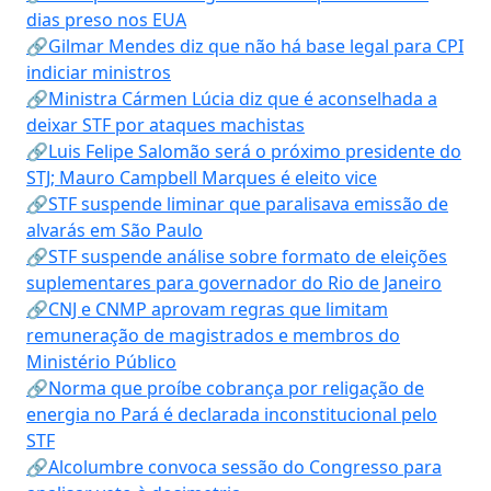
dias preso nos EUA
🔗Gilmar Mendes diz que não há base legal para CPI
indiciar ministros
🔗Ministra Cármen Lúcia diz que é aconselhada a
deixar STF por ataques machistas
🔗Luis Felipe Salomão será o próximo presidente do
STJ; Mauro Campbell Marques é eleito vice
🔗STF suspende liminar que paralisava emissão de
alvarás em São Paulo
🔗STF suspende análise sobre formato de eleições
suplementares para governador do Rio de Janeiro
🔗CNJ e CNMP aprovam regras que limitam
remuneração de magistrados e membros do
Ministério Público
🔗Norma que proíbe cobrança por religação de
energia no Pará é declarada inconstitucional pelo
STF
🔗Alcolumbre convoca sessão do Congresso para