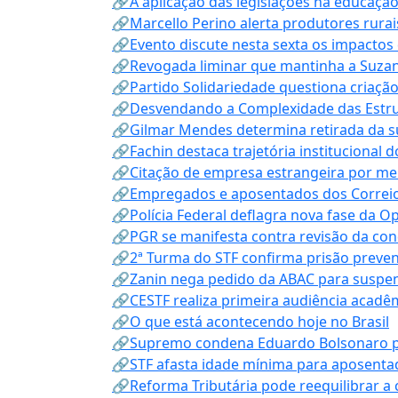
🔗A aplicação das legislações na educação 
🔗Marcello Perino alerta produtores rurai
🔗Evento discute nesta sexta os impactos 
🔗Revogada liminar que mantinha a Suzan
🔗Partido Solidariedade questiona criaç
🔗Desvendando a Complexidade das Estrutu
🔗Gilmar Mendes determina retirada da su
🔗Fachin destaca trajetória instituciona
🔗Citação de empresa estrangeira por mei
🔗Empregados e aposentados dos Correios c
🔗Polícia Federal deflagra nova fase da 
🔗PGR se manifesta contra revisão da co
🔗2ª Turma do STF confirma prisão prevent
🔗Zanin nega pedido da ABAC para suspen
🔗CESTF realiza primeira audiência acadê
🔗O que está acontecendo hoje no Brasil
🔗Supremo condena Eduardo Bolsonaro por 
🔗STF afasta idade mínima para aposentad
🔗Reforma Tributária pode reequilibrar a