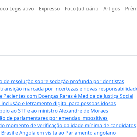
oco Legislativo
Expresso
Foco Judiciário
Artigos
Prêm
 de resolução sobre sedação profunda por dentistas
 transição marcada por incertezas e novas responsabilidad
a Pacientes com Doenças Raras é Medida de Justiça Social
e inclusão e letramento digital para pessoas idosas
apoio ao STF e ao ministro Alexandre de Moraes
ção de parlamentares por emendas impositivas
 do momento de verificação da idade mínima de candidatos
e Brasil e Angola em visita ao Parlamento angolano