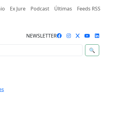
io
Ex Jure
Podcast
Últimas
Feeds RSS
NEWSLETTER
🔍
es