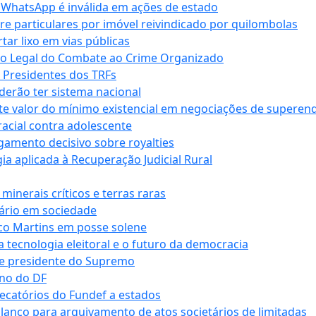
r WhatsApp é inválida em ações de estado
tre particulares por imóvel reivindicado por quilombolas
r lixo em vias públicas
co Legal do Combate ao Crime Organizado
e Presidentes dos TRFs
erão ter sistema nacional
te valor do mínimo existencial em negociações de superen
 racial contra adolescente
lgamento decisivo sobre royalties
a aplicada à Recuperação Judicial Rural
inerais críticos e terras raras
nário em sociedade
co Martins em posse solene
 tecnologia eleitoral e o futuro da democracia
te presidente do Supremo
rno do DF
recatórios do Fundef a estados
alanço para arquivamento de atos societários de limitadas