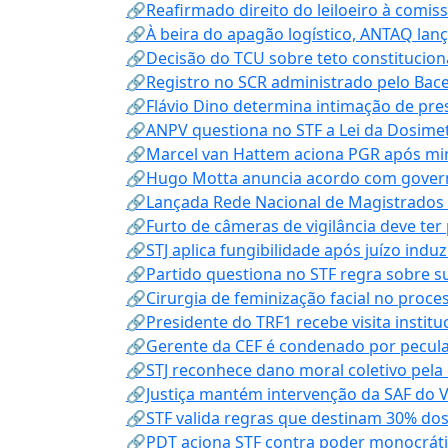
🔗Reafirmado direito do leiloeiro à comi
🔗À beira do apagão logístico, ANTAQ lanç
🔗Decisão do TCU sobre teto constitucional
🔗Registro no SCR administrado pelo Bace
🔗Flávio Dino determina intimação de pre
🔗ANPV questiona no STF a Lei da Dosimet
🔗Marcel van Hattem aciona PGR após mini
🔗Hugo Motta anuncia acordo com governo
🔗Lançada Rede Nacional de Magistrados 
🔗Furto de câmeras de vigilância deve ter
🔗STJ aplica fungibilidade após juízo indu
🔗Partido questiona no STF regra sobre s
🔗Cirurgia de feminização facial no proce
🔗Presidente do TRF1 recebe visita instit
🔗Gerente da CEF é condenado por pecula
🔗STJ reconhece dano moral coletivo pela
🔗Justiça mantém intervenção da SAF do 
🔗STF valida regras que destinam 30% dos
🔗PDT aciona STF contra poder monocráti