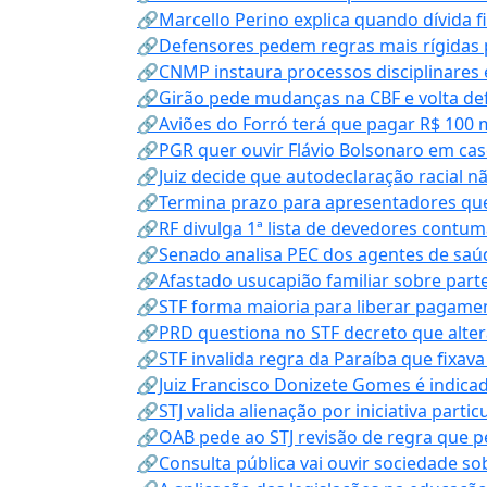
🔗Marcello Perino explica quando dívida f
🔗Defensores pedem regras mais rígidas p
🔗CNMP instaura processos disciplinares
🔗Girão pede mudanças na CBF e volta defe
🔗Aviões do Forró terá que pagar R$ 100 
🔗PGR quer ouvir Flávio Bolsonaro em cas
🔗Juiz decide que autodeclaração racial nã
🔗Termina prazo para apresentadores que
🔗RF divulga 1ª lista de devedores contum
🔗Senado analisa PEC dos agentes de saúd
🔗Afastado usucapião familiar sobre parte
🔗STF forma maioria para liberar pagamen
🔗PRD questiona no STF decreto que alter
🔗STF invalida regra da Paraíba que fixa
🔗Juiz Francisco Donizete Gomes é indic
🔗STJ valida alienação por iniciativa parti
🔗OAB pede ao STJ revisão de regra que 
🔗Consulta pública vai ouvir sociedade s