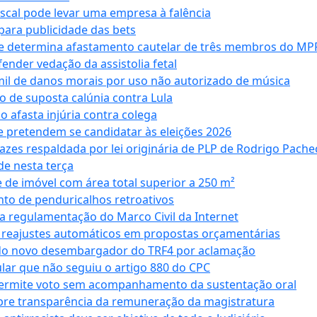
iscal pode levar uma empresa à falência
ara publicidade das bets
 e determina afastamento cautelar de três membros do MP
nder vedação da assistolia fetal
mil de danos morais por uso não autorizado de música
o de suposta calúnia contra Lula
o afasta injúria contra colega
 pretendem se candidatar às eleições 2026
azes respaldada por lei originária de PLP de Rodrigo Pache
e nesta terça
 de imóvel com área total superior a 250 m²
to de penduricalhos retroativos
a regulamentação do Marco Civil da Internet
va reajustes automáticos em propostas orçamentárias
ado novo desembargador do TRF4 por aclamação
cular que não seguiu o artigo 880 do CPC
permite voto sem acompanhamento da sustentação oral
obre transparência da remuneração da magistratura