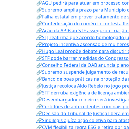
🔗AGU pedirá para atuar em processo con
🔗Supremo amplia prazo para Município d
🔗Falha estatal em prover tratamento de 
🔗Confederação do comércio contesta fle
🔗Ação da APIB ao STF assegurou criação 
🔗STJ reafirma que acordo homologado ju
🔗Projeto incentiva ascensão de mulheres
🔗Hugo Leal propõe debate para discutir o
🔗STF pode barrar medidas do Congresso 
🔗Conselho Federal da OAB anuncia plano na
🔗Supremo suspende julgamento de recur
🔗Banco de boas práticas na proteção da
🔗Justiça recoloca Aldo Rebelo no jogo pr
🔗STF derruba exigência de licença ambien
🔗Desembargador mineiro será investigad
🔗Certidões de antecedentes criminais po
🔗Decisão do Tribunal de Justiça libera 
🔗Sindilegis ajuíza ação coletiva para afa
🔗CVM flexibiliza regra ESG e retira obrig