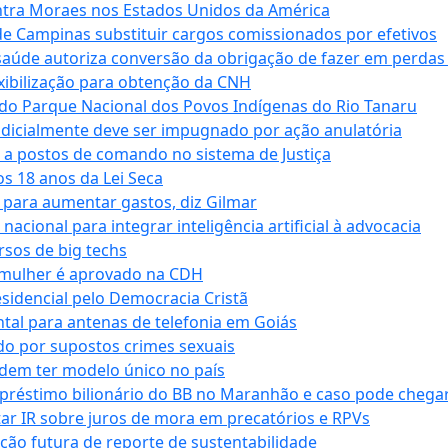
tra Moraes nos Estados Unidos da América
e Campinas substituir cargos comissionados por efetivos
saúde autoriza conversão da obrigação de fazer em perdas
xibilização para obtenção da CNH
do Parque Nacional dos Povos Indígenas do Rio Tanaru
dicialmente deve ser impugnado por ação anulatória
 a postos de comando no sistema de Justiça
s 18 anos da Lei Seca
para aumentar gastos, diz Gilmar
cional para integrar inteligência artificial à advocacia
sos de big techs
 mulher é aprovado na CDH
esidencial pelo Democracia Cristã
tal para antenas de telefonia em Goiás
o por supostos crimes sexuais
dem ter modelo único no país
empréstimo bilionário do BB no Maranhão e caso pode chega
star IR sobre juros de mora em precatórios e RPVs
ação futura de reporte de sustentabilidade