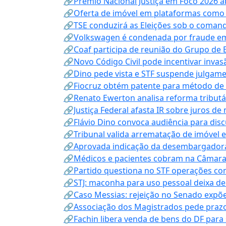
🔗Prêmio Nacional Justiça em Foco 2026 a
🔗Oferta de imóvel em plataformas como
🔗TSE conduzirá as Eleições sob o coma
🔗Volkswagen é condenada por fraude e
🔗Coaf participa de reunião do Grupo de 
🔗Novo Código Civil pode incentivar invas
🔗Dino pede vista e STF suspende julgame
🔗Fiocruz obtém patente para método de t
🔗Renato Ewerton analisa reforma tributár
🔗Justiça Federal afasta IR sobre juros de
🔗Flávio Dino convoca audiência para discu
🔗Tribunal valida arrematação de imóvel 
🔗Aprovada indicação da desembargadora
🔗Médicos e pacientes cobram na Câmara a
🔗Partido questiona no STF operações co
🔗STJ: maconha para uso pessoal deixa de
🔗Caso Messias: rejeição no Senado expõe 
🔗Associação dos Magistrados pede prazo
🔗Fachin libera venda de bens do DF para