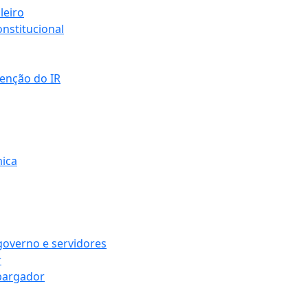
leiro
nstitucional
senção do IR
mica
governo e servidores
r
bargador