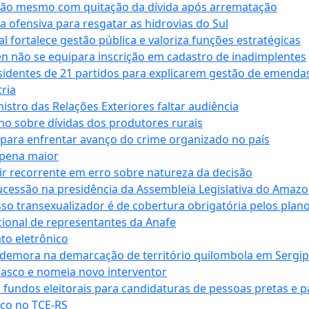
ssão mesmo com quitação da dívida após arrematação
a ofensiva para resgatar as hidrovias do Sul
 fortalece gestão pública e valoriza funções estratégicas
n não se equipara inscrição em cadastro de inadimplentes
sidentes de 21 partidos para explicarem gestão de emenda
ria
stro das Relações Exteriores faltar audiência
 sobre dívidas dos produtores rurais
para enfrentar avanço do crime organizado no país
 pena maior
zir recorrente em erro sobre natureza da decisão
ucessão na presidência da Assembleia Legislativa do Amaz
sso transexualizador é de cobertura obrigatória pelos plan
ucional de representantes da Anafe
to eletrônico
 demora na demarcação de território quilombola em Sergi
Vasco e nomeia novo interventor
 fundos eleitorais para candidaturas de pessoas pretas e 
co no TCE-RS