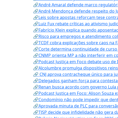
🔗André Amaral defende marco regulatório 
🔗André Mendonça defende respeito do Judi
🔗Leis sobre apostas reforçam tese contra
🔗Luiz Fux rebate críticas ao ativismo judi
🔗Fabrício Klein explica quando aposenta
🔗Risco para empregos e atendimento col
🔗TCDF cobra explicações sobre caos na F
🔗Corte determina continuidade de curso
🔗CNMP orienta MP a não interferir em co
🔗Podcast Justiça em Foco debate uso de IA
🔗Alcolumbre promulga dispositivos rein
🔗 CNJ aprova contracheque único para juí
🔗Delegados ganham força para contestar 
🔗Renan busca acordo com governo Lula p
🔗Podcast Justiça em Foco: Alison Souza e
🔗Condomínio não pode impedir que dentis
🔗Aprovada minuta de PLC para conversão
🔗TJSP decide que infidelidade não gera 