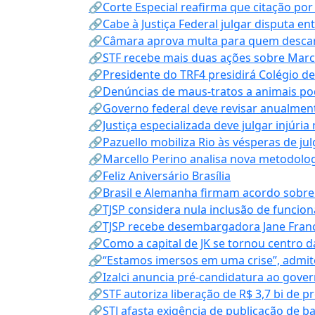
🔗Corte Especial reafirma que citação po
🔗Cabe à Justiça Federal julgar disputa en
🔗Câmara aprova multa para quem descarta
🔗STF recebe mais duas ações sobre Mar
🔗Presidente do TRF4 presidirá Colégio d
🔗Denúncias de maus-tratos a animais pod
🔗Governo federal deve revisar anualmen
🔗Justiça especializada deve julgar injúria
🔗Pazuello mobiliza Rio às vésperas de ju
🔗Marcello Perino analisa nova metodologi
🔗Feliz Aniversário Brasília
🔗Brasil e Alemanha firmam acordo sobre m
🔗TJSP considera nula inclusão de funcio
🔗TJSP recebe desembargadora Jane Fran
🔗Como a capital de JK se tornou centro da
🔗“Estamos imersos em uma crise”, admi
🔗Izalci anuncia pré-candidatura ao gove
🔗STF autoriza liberação de R$ 3,7 bi de p
🔗STJ afasta exigência de publicação de b