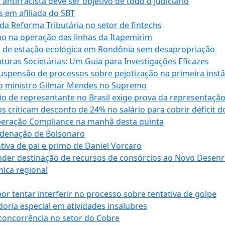
antirracista deve ser objetivo de todo o Judiciário
s em afiliada do SBT
da Reforma Tributária no setor de fintechs
o na operação das linhas da Itapemirim
ão de estação ecológica em Rondônia sem desapropriação
ras Societárias: Um Guia para Investigações Eficazes
spensão de processos sobre pejotização na primeira instâ
l do ministro Gilmar Mendes no Supremo
o de representante no Brasil exige prova da representaçã
riticam desconto de 24% no salário para cobrir déficit do
Operação Compliance na manhã desta quinta
ndenação de Bolsonaro
iva de pai e primo de Daniel Vorcaro
der destinação de recursos de consórcios ao Novo Desenro
mica regional
tentar interferir no processo sobre tentativa de golpe
oria especial em atividades insalubres
 concorrência no setor do Cobre