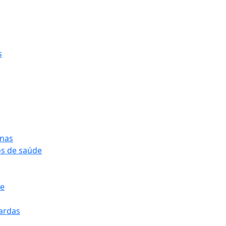
s
onas
os de saúde
pe
pardas