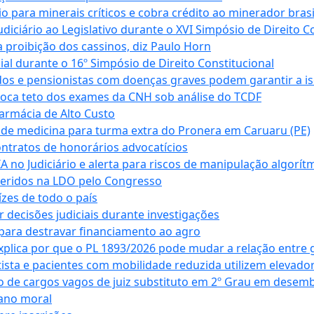
para minerais críticos e cobra crédito ao minerador brasi
ciário ao Legislativo durante o XVI Simpósio de Direito Co
 proibição dos cassinos, diz Paulo Horn
cial durante o 16º Simpósio de Direito Constitucional
dos e pensionistas com doenças graves podem garantir a i
oca teto dos exames da CNH sob análise do TCDF
armácia de Alto Custo
 de medicina para turma extra do Pronera em Caruaru (PE)
ntratos de honorários advocatícios
 no Judiciário e alerta para riscos de manipulação algorít
seridos na LDO pelo Congresso
zes de todo o país
decisões judiciais durante investigações
ara destravar financiamento ao agro
xplica por que o PL 1893/2026 pode mudar a relação entre 
ta e pacientes com mobilidade reduzida utilizem elevado
 de cargos vagos de juiz substituto em 2º Grau em desem
dano moral