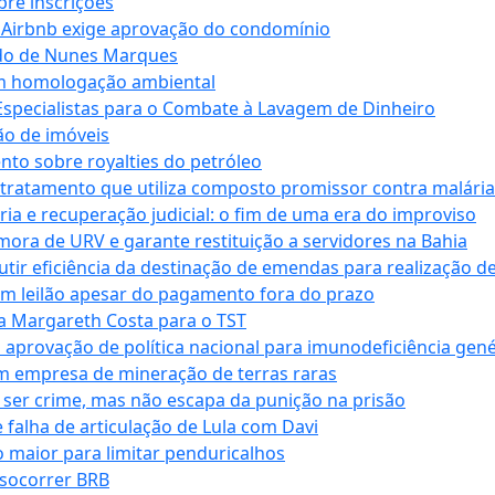
bre inscrições
 Airbnb exige aprovação do condomínio
ndo de Nunes Marques
m homologação ambiental
Especialistas para o Combate à Lavagem de Dinheiro
ão de imóveis
nto sobre royalties do petróleo
ratamento que utiliza composto promissor contra malária 
ia e recuperação judicial: o fim de uma era do improviso
 mora de URV e garante restituição a servidores na Bahia
tir eficiência da destinação de emendas para realização de 
em leilão apesar do pagamento fora do prazo
 Margareth Costa para o TST
provação de política nacional para imunodeficiência gené
m empresa de mineração de terras raras
 ser crime, mas não escapa da punição na prisão
falha de articulação de Lula com Davi
 maior para limitar penduricalhos
 socorrer BRB